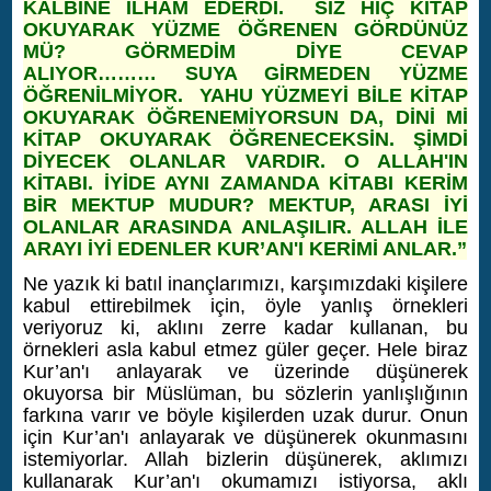
KALBİNE İLHAM EDERDİ. SİZ HİÇ KİTAP
OKUYARAK YÜZME ÖĞRENEN GÖRDÜNÜZ
MÜ? GÖRMEDİM DİYE CEVAP
ALIYOR……… SUYA GİRMEDEN YÜZME
ÖĞRENİLMİYOR. YAHU YÜZMEYİ BİLE KİTAP
OKUYARAK ÖĞRENEMİYORSUN DA, DİNİ Mİ
KİTAP OKUYARAK ÖĞRENECEKSİN. ŞİMDİ
DİYECEK OLANLAR VARDIR. O ALLAH'IN
KİTABI. İYİDE AYNI ZAMANDA KİTABI KERİM
BİR MEKTUP MUDUR? MEKTUP, ARASI İYİ
OLANLAR ARASINDA ANLAŞILIR. ALLAH İLE
ARAYI İYİ EDENLER KUR’AN'I KERİMİ ANLAR.”
Ne yazık ki batıl inançlarımızı, karşımızdaki kişilere
kabul ettirebilmek için, öyle yanlış örnekleri
veriyoruz ki, aklını zerre kadar kullanan, bu
örnekleri asla kabul etmez güler geçer. Hele biraz
Kur’an'ı anlayarak ve üzerinde düşünerek
okuyorsa bir Müslüman, bu sözlerin yanlışlığının
farkına varır ve böyle kişilerden uzak durur. Onun
için Kur’an'ı anlayarak ve düşünerek okunmasını
istemiyorlar. Allah bizlerin düşünerek, aklımızı
kullanarak Kur’an'ı okumamızı istiyorsa, aklı