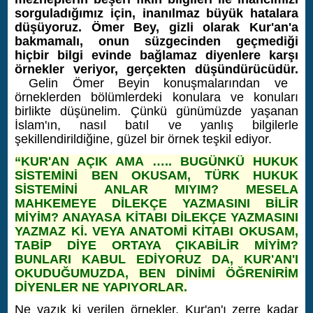
sorguladığımız için, inanılmaz büyük hatalara
düşüyoruz. Ömer Bey, gizli olarak Kur'an'a
bakmamalı, onun süzgecinden geçmediği
hiçbir bilgi evinde bağlamaz diyenlere karşı
örnekler veriyor, gerçekten düşündürücüdür.
Gelin Ömer Beyin konuşmalarından ve
örneklerden bölümlerdeki konulara ve konuları
birlikte düşünelim. Çünkü günümüzde yaşanan
İslam'ın, nasıl batıl ve yanlış bilgilerle
şekillendirildiğine, güzel bir örnek teşkil ediyor.
“KUR'AN AÇIK AMA ….. BUGÜNKÜ HUKUK
SİSTEMİNİ BEN OKUSAM, TÜRK HUKUK
SİSTEMİNİ ANLAR MIYIM? MESELA
MAHKEMEYE DİLEKÇE YAZMASINI BİLİR
MİYİM? ANAYASA KİTABI DİLEKÇE YAZMASINI
YAZMAZ Kİ. VEYA ANATOMİ KİTABI OKUSAM,
TABİP DİYE ORTAYA ÇIKABİLİR MİYİM?
BUNLARI KABUL EDİYORUZ DA, KUR'AN'I
OKUDUĞUMUZDA, BEN DİNİMİ ÖĞRENİRİM
DİYENLER NE YAPIYORLAR.
Ne yazık ki verilen örnekler, Kur'an'ı zerre kadar