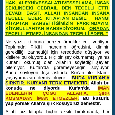
HAK, ALEYHİVESSALATÜVESSELAMA, İNSAN
ŞEKLİNDEKİ CEBRAİL DEN TECELLİ ETTİ.
CEVABİ BASİT. ALLAH İNSANDAN İNSANA
TECELLİ EDER.
KİTAPTAN DEĞİL.
HANGİ
KİTAPTAN BAHSETTİĞİMİZİN FARKINDAYIM.
KİTABULLAHTAN BAHSEDİYORUM.
ORADAN
TECELLİ ETMEZ. İNSANDAN TECELLİ EDER. "
Ne yazık ki buna benzer örnekler çok veriliyor.
Toplumda FIKIH inancının öğretisini, dininin
gerekliliği zannettiği için tereddüde düşüyor ve
kişilere bu oluyordu. Hiç bir şey okumamış, yalnız
Kur'an'ı okumuş olan Allah'ın söylediği şeyleri
bilemiyor, Kur'an'da göremeyeceğini söylüyor.
Bunu söyleyen kişi aslında Kur'an ile İslam'ı
yaşayamazsın demiş oluyor.
BUDA KUR'AN'A
ŞİRKTİR. KUR'AN'I TERK ETMEKTİR.
Allah bu
konuda ne diyordu Kur'an'da
İMAN
EDENLERİN ÇOĞU ALLAH'A, ŞİRK
KOŞMADAN İMAN ETMEZLER.
Bu kusurlu
yapıyorsak Allah'a şirk koşuyoruz demektir.
Allah biz kitapla hiçbir eksik bırakmadık, her