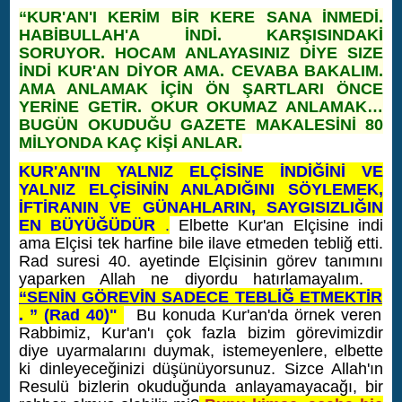
“KUR'AN'I KERİM BİR KERE SANA İNMEDİ.
HABİBULLAH'A İNDİ. KARŞISINDAKİ
SORUYOR. HOCAM ANLAYASINIZ DİYE SIZE
İNDİ KUR'AN DİYOR AMA. CEVABA BAKALIM.
AMA ANLAMAK İÇİN ÖN ŞARTLARI ÖNCE
YERİNE GETİR. OKUR OKUMAZ ANLAMAK…
BUGÜN OKUDUĞU GAZETE MAKALESİNİ 80
MİLYONDA KAÇ KİŞİ ANLAR.
KUR'AN'IN YALNIZ ELÇİSİNE İNDİĞİNİ VE
YALNIZ ELÇİSİNİN ANLADIĞINI SÖYLEMEK,
İFTİRANIN VE GÜNAHLARIN, SAYGISIZLIĞIN
EN BÜYÜĞÜDÜR
.
Elbette Kur'an Elçisine indi
ama Elçisi tek harfine bile ilave etmeden tebliğ etti.
Rad suresi 40. ayetinde Elçisinin görev tanımını
yaparken Allah ne diyordu hatırlamayalım.
“SENİN GÖREVİN SADECE TEBLİĞ ETMEKTİR
.
”
(Rad 40)"
Bu konuda Kur'an'da örnek veren
Rabbimiz, Kur'an'ı çok fazla bizim görevimizdir
diye uyarmalarını duymak, istemeyenlere, elbette
ki dinleyeceğinizi düşünüyorsunuz. Sizce Allah'ın
Resulü bizlerin okuduğunda anlayamayacağı, bir