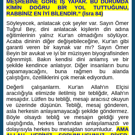
MEŞREBİNE GÖRE İŞ YAPAR. BU DURUMDA
KİMİN DOĞRU BİR YOL TUTTUĞUNU,
RABBİNİZ EN İYİ BİLENDİR.” (İsra 84)
Söyleyecek, anlatacak çok şeyler var. Sayın Ömer
Tuğrul Bey, dini anlatacak kişilerin din adına
eğitimlerinin yalnız Kur'an olmadığını söylüyor.
Acaba dininin diğer değişebileceğine, Kur'an gibi
garanti veren bir kaynak var mı? Sayın Ömer
Beyin bir avukat ve iyi bir müzisyen biyografisinden
öğrenmişti. Bakın kendisi dini anlamış ve bir
şekilde kendince anlatıyor. Diğer insanların bunu
yapamayacağını, buna rağmen bu alanda
çalıştığını, özelliklerini çok merak ediyordum.
Değerli çalışanlarm. Kur'an Allah'ın Elçisi
aracılığıyla elimizde iletilmiş bir tebliğdir, Allah'ın
mesajıdır. Lütfen bu tebliği, mesajı aracısız okuyun
ve üzerinde düşünün. Tebliği, mesaj gönderen,
asla herkesin anlayamayacağı şekilde göndermez.
Böyle olsaydı tebliğ ve mesajın geldiği yere
ulaştığında, herkes tarafından anlaşılamazdı ve
dolayısıyla herkes bu mesajdan sorumludur.
AMA