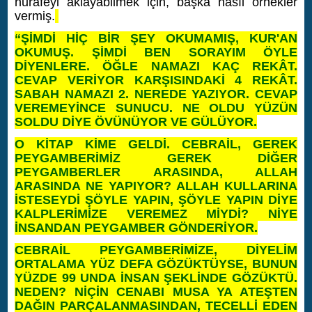
hurafeyi aklayabilmek için, başka nasıl örnekler
vermiş.
“ŞİMDİ HİÇ BİR ŞEY OKUMAMIŞ, KUR'AN
OKUMUŞ. ŞİMDİ BEN SORAYIM ÖYLE
DİYENLERE. ÖĞLE NAMAZI KAÇ REKÂT.
CEVAP VERİYOR KARŞISINDAKİ 4 REKÂT.
SABAH NAMAZI 2. NEREDE YAZIYOR. CEVAP
VEREMEYİNCE SUNUCU. NE OLDU YÜZÜN
SOLDU DİYE ÖVÜNÜYOR VE GÜLÜYOR.
O KİTAP KİME GELDİ. CEBRAİL, GEREK
PEYGAMBERİMİZ GEREK DİĞER
PEYGAMBERLER ARASINDA, ALLAH
ARASINDA NE YAPIYOR? ALLAH KULLARINA
İSTESEYDİ ŞÖYLE YAPIN, ŞÖYLE YAPIN DİYE
KALPLERİMİZE VEREMEZ MİYDİ? NİYE
İNSANDAN PEYGAMBER GÖNDERİYOR.
CEBRAİL PEYGAMBERİMİZE, DİYELİM
ORTALAMA YÜZ DEFA GÖZÜKTÜYSE, BUNUN
YÜZDE 99 UNDA İNSAN ŞEKLİNDE GÖZÜKTÜ.
NEDEN? NİÇİN CENABI MUSA YA ATEŞTEN
DAĞIN PARÇALANMASINDAN, TECELLİ EDEN