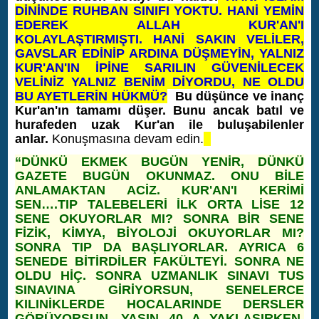
DİNİNDE RUHBAN SINIFI YOKTU. HANİ YEMİN
EDEREK ALLAH KUR'AN'I
KOLAYLAŞTIRMIŞTI. HANİ SAKIN VELİLER,
GAVSLAR EDİNİP ARDINA DÜŞMEYİN, YALNIZ
KUR'AN'IN İPİNE SARILIN GÜVENİLECEK
VELİNİZ YALNIZ BENİM DİYORDU, NE OLDU
BU AYETLERİN HÜKMÜ?
Bu düşünce ve inanç
Kur'an'ın tamamı düşer. Bunu ancak batıl ve
hurafeden uzak Kur'an ile buluşabilenler
anlar.
Konuşmasına devam edin.
“DÜNKÜ EKMEK BUGÜN YENİR, DÜNKÜ
GAZETE BUGÜN OKUNMAZ. ONU BİLE
ANLAMAKTAN ACİZ. KUR'AN'I KERİMİ
SEN….TIP TALEBELERİ İLK ORTA LİSE 12
SENE OKUYORLAR MI? SONRA BİR SENE
FİZİK, KİMYA, BİYOLOJİ OKUYORLAR MI?
SONRA TIP DA BAŞLIYORLAR. AYRICA 6
SENEDE BİTİRDİLER FAKÜLTEYİ. SONRA NE
OLDU HİÇ. SONRA UZMANLIK SINAVI TUS
SINAVINA GİRİYORSUN, SENELERCE
KILINİKLERDE HOCALARINDE DERSLER
GÖRÜYORSUN, YAŞIN 40 A YAKLAŞIRKEN,