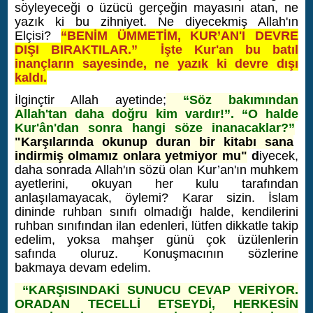
söyleyeceği o üzücü gerçeğin mayasını atan, ne
yazık ki bu zihniyet. Ne diyecekmiş Allah'ın
Elçisi?
“BENİM ÜMMETİM, KUR’AN'I DEVRE
DIŞI BIRAKTILAR.” İşte Kur'an bu batıl
inançların sayesinde, ne yazık ki devre dışı
kaldı.
İlginçtir Allah ayetinde;
“Söz bakımından
Allah'tan daha doğru kim vardır!”. “O halde
Kur'ân'dan sonra hangi söze inanacaklar?”
"Karşılarında okunup duran bir kitabı sana
indirmiş olmamız onlara yetmiyor mu"
d
iyecek,
daha sonrada Allah'ın sözü olan Kur’an'ın muhkem
ayetlerini, okuyan her kulu tarafından
anlaşılamayacak, öylemi? Karar sizin. İslam
dininde ruhban sınıfı olmadığı halde, kendilerini
ruhban sınıfından ilan edenleri, lütfen dikkatle takip
edelim, yoksa mahşer günü çok üzülenlerin
safında oluruz. Konuşmacının sözlerine
bakmaya devam edelim.
“KARŞISINDAKİ SUNUCU CEVAP VERİYOR.
ORADAN TECELLİ ETSEYDİ, HERKESİN