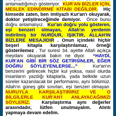
anlamadığımızı gösteriyor.
KUR'AN BİZLER İÇİN,
MESLEK EDİNDİRME KİTABI DEĞİLDİR.
Hiç
kimsede zaten, ben imtiyazlı Kur'an'ı okuyarak,
doktor yetiştireceğimde demiyor.
Önce bunu
doğru anlamalıyız.
Kur'an doğru yolu gösteren,
eşi benzeri olmayan, Allah'ın yerdenin
indirilmiş bir NURDUR, IŞIKTIR, ALLAH'IN
BİZLERE MESAJIDIR
. Onun içindeki hiçbir
beşeri kitapla karşılaştırılamaz, örneği
gösterilemez
. Tur suresi 34. ayette Allah açıkça
meydanı okuyarak bakın ne diyor.
“HAYDİ,
KUR'AN GİBİ BİR SÖZ GETİRSİNLER, EĞER
DOĞRU SÖYLEYENLERSE...”
Kur'an'ın
benzerini getirecek hiçbir kul yoksa, nasıl olurda
insanların yazdığı kitaplarla, yada belkide uzun
süreler kazanılacak bir performansı, aynı bölümüz.
Allah'ın güneş gibi sınırları, eşi benzeri olmayan
NURUYLA KARŞILAŞTIRIRIZ VE O
BİLGİLERLE KUR'AN'I ANLAYACAĞIMIZI
SÖYLERİZ.
Karşılaştırma aynı değerler
arasındadır, lütfen unutmayalım. Alıntı
yapmaya devam edelim.