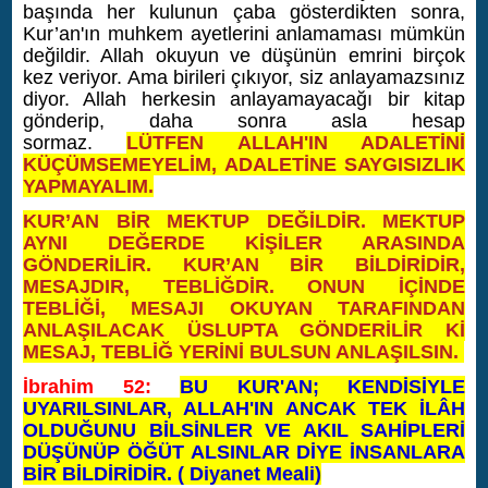
başında her kulunun çaba gösterdikten sonra,
Kur’an'ın muhkem ayetlerini anlamaması mümkün
değildir. Allah okuyun ve düşünün emrini birçok
kez veriyor. Ama birileri çıkıyor, siz anlayamazsınız
diyor. Allah herkesin anlayamayacağı bir kitap
gönderip, daha sonra asla hesap
sormaz.
LÜTFEN ALLAH'IN ADALETİNİ
KÜÇÜMSEMEYELİM, ADALETİNE SAYGISIZLIK
YAPMAYALIM.
KUR’AN BİR MEKTUP DEĞİLDİR. MEKTUP
AYNI DEĞERDE KİŞİLER ARASINDA
GÖNDERİLİR. KUR’AN BİR BİLDİRİDİR,
MESAJDIR, TEBLİĞDİR. ONUN İÇİNDE
TEBLİĞİ, MESAJI OKUYAN TARAFINDAN
ANLAŞILACAK ÜSLUPTA GÖNDERİLİR Kİ
MESAJ, TEBLİĞ YERİNİ BULSUN ANLAŞILSIN.
İbrahim 52:
BU KUR'AN; KENDİSİYLE
UYARILSINLAR, ALLAH'IN ANCAK TEK İLÂH
OLDUĞUNU BİLSİNLER VE AKIL SAHİPLERİ
DÜŞÜNÜP ÖĞÜT ALSINLAR DİYE İNSANLARA
BİR BİLDİRİDİR. (
Diyanet Meali)