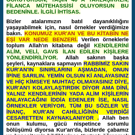
FİLANCA MÜTEHASSİSİ OLUYORSUN BU
BEDENİNLE. İLGİLİ İHTİSAS.
Bizler atalarımızın batıl dayanıklılığını
yaşayabilmek için, nasıl örnekler verdiğimize
bakın.
KONUMUZ KUR'AN VE BU KİTABİN NE
EŞİ VAR NEDE BENZERİ.
Verilen örneklerle
toplum Allah'ın kitabına değil
KENDİLERİNİ
ALİM, VELİ, GAVS İLAN EDİLEN KİŞİLERE
YÖNLENDİRİLİYOR.
Allah sakının başka
şeyleri, kaynaklara sapmayın
RABBİMİZ SAKIN
KUR'AN'IN SINIRLARINI AŞMADAN, ONUN
İPİNE SARILIN. YEMİN OLSUN Kİ ANLAYASINIZ
VE HİÇ KİMSEYE MUHTAÇ OLMAYASINIZ DİYE,
KUR'AN'I KOLAYLAŞTIRDIK DİYOR AMA DİNİ,
YALNIZ KENDİLERİNİN YADA ALİM KİŞİLERİN
ANLAYACAĞINI İDDİA EDENLER İSE, NASIL
ÖRNEKLER VERİYOR. TÜM BU SÖZLER VE
İNANÇ, KUR'AN CAHİLLİĞİNİN VERDİĞİ
CESARETTEN KAYNAKLANIYOR
.
Allah ben
onun kulumu, gücü nispetince sorumlu
bölüşümü diyorsa Kur'an'da, bizlerde çabamız