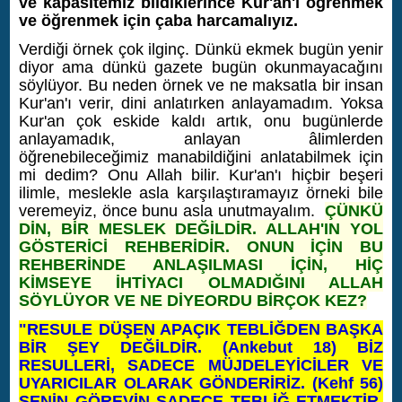
ve kapasitemiz bildiklerince Kur'an'ı öğrenmek
ve öğrenmek için çaba harcamalıyız.
Verdiği örnek çok ilginç. Dünkü ekmek bugün yenir
diyor ama dünkü gazete bugün okunmayacağını
söylüyor. Bu neden örnek ve ne maksatla bir insan
Kur'an'ı verir, dini anlatırken anlayamadım. Yoksa
Kur'an çok eskide kaldı artık, onu bugünlerde
anlayamadık, anlayan âlimlerden
öğrenebileceğimiz manabildiğini anlatabilmek için
mi dedim? Onu Allah bilir. Kur'an'ı hiçbir beşeri
ilimle, meslekle asla karşılaştıramayız örneki bile
veremeyiz, önce bunu asla unutmayalım.
ÇÜNKÜ
DİN, BİR MESLEK DEĞİLDİR. ALLAH'IN YOL
GÖSTERİCİ REHBERİDİR. ONUN İÇİN BU
REHBERİNDE ANLAŞILMASI İÇİN, HİÇ
KİMSEYE İHTİYACI OLMADIĞINI ALLAH
SÖYLÜYOR VE NE DİYEORDU BİRÇOK KEZ?
"RESULE DÜŞEN APAÇIK TEBLİĞDEN BAŞKA
BİR ŞEY DEĞİLDİR. (Ankebut 18) BİZ
RESULLERİ, SADECE MÜJDELEYİCİLER VE
UYARICILAR OLARAK GÖNDERİRİZ. (Kehf 56)
SENİN GÖREVİN SADECE TEBLİĞ ETMEKTİR.