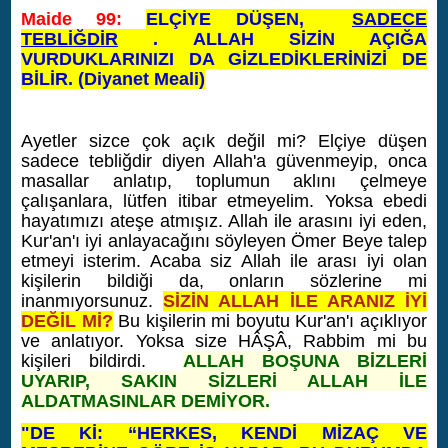
Maide 99:
ELÇİYE DÜŞEN,
SADECE
TEBLİĞDİR
. ALLAH SİZİN AÇIĞA
VURDUKLARINIZI DA GİZLEDİKLERİNİZİ DE
BİLİR. (Diyanet Meali)
Ayetler sizce çok açık değil mi? Elçiye düşen
sadece tebliğdir diyen Allah'a güvenmeyip, onca
masallar anlatıp, toplumun aklını çelmeye
çalışanlara, lütfen itibar etmeyelim. Yoksa ebedi
hayatımızı ateşe atmışız. Allah ile arasını iyi eden,
Kur'an'ı iyi anlayacağını söyleyen Ömer Beye talep
etmeyi isterim. Acaba siz Allah ile arası iyi olan
kişilerin bildiği da, onların sözlerine mi
inanmıyorsunuz.
SİZİN ALLAH İLE ARANIZ İYİ
DEĞİL Mİ?
Bu kişilerin mi boyutu Kur'an'ı açıklıyor
ve anlatıyor. Yoksa size HÂŞÂ, Rabbim mi bu
kişileri bildirdi.
ALLAH BOŞUNA BİZLERİ
UYARIP, SAKIN SİZLERİ ALLAH İLE
ALDATMASINLAR DEMİYOR.
"DE Kİ: “HERKES, KENDİ MİZAÇ VE