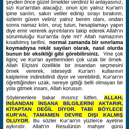
şeyden önce güzel örnekler verdiniz ki anlayasınız,
sizi Kur'an'dan alacağız, onun için yalnız Kur'an'ı
ipine sarılın, sakın veliler edinip sırayı bırakınn,
sizlerin güven veliniz yalnız benim olanı, ondan
sonra namaz kılın, oruç tutun, hesaplamayı yapın
diye emir vererek ayrıntılarını takip ederek Allah'ın
sorumluluğu Kur'an'da öyle mi? Allah namazının
kısaltılmış tarifini,
normal zamanda bir sınırlama
koymadıysa rekât sayıları olarak, nasıl olurda
bunun bir eksikliği gibi görebilirsiniz.
Yine çok
ilginç ve Kur'an ayetlerinden çok uzak bir örnek.
Allah Elçisini özellikle bir insandan seçmesini
örnek vererek, isteseydi Kur'an'ı kullarının
kalplerine indirebilirdi diyor ve verebilirdi, Kur'an'ın
öğrettiğinden uzak, nereye gittiği belli olmayan bir
yola gitmek insanı, Allah korusun.
Söylenenlere bakar mısınız lütfen.
ALLAH,
İNSANDAN İNSANA BİLGİLERİNİ AKTARIR,
KİTAPTAN DEĞİL DİYOR. TABİ BÖYLECE
KUR’AN, TAMAMEN DEVRE DIŞI KALMIŞ
OLUYOR
.
Bu sözler Kur’an'ın yüzlerce ayetine
aykırıdır. Allah'ın Resulünün mahşer günü