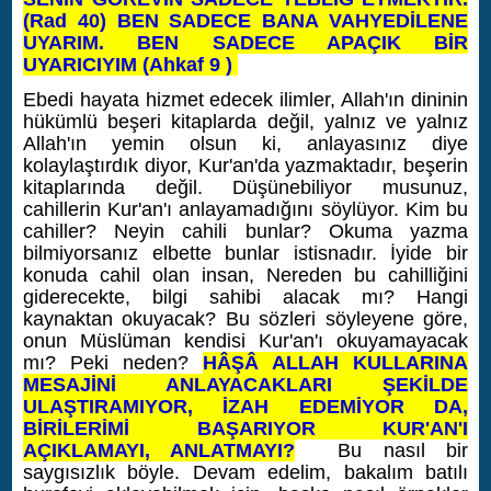
(Rad 40) BEN SADECE BANA VAHYEDİLENE
UYARIM. BEN SADECE APAÇIK BİR
UYARICIYIM (Ahkaf 9 )
Ebedi hayata hizmet edecek ilimler, Allah'ın dininin
hükümlü beşeri kitaplarda değil, yalnız ve yalnız
Allah'ın yemin olsun ki, anlayasınız diye
kolaylaştırdık diyor, Kur'an'da yazmaktadır, beşerin
kitaplarında değil. Düşünebiliyor musunuz,
cahillerin Kur'an'ı anlayamadığını söylüyor. Kim bu
cahiller? Neyin cahili bunlar? Okuma yazma
bilmiyorsanız elbette bunlar istisnadır. İyide bir
konuda cahil olan insan, Nereden bu cahilliğini
giderecekte, bilgi sahibi alacak mı? Hangi
kaynaktan okuyacak? Bu sözleri söyleyene göre,
onun Müslüman kendisi Kur'an'ı okuyamayacak
mı? Peki neden?
HÂŞÂ ALLAH KULLARINA
MESAJİNİ ANLAYACAKLARI ŞEKİLDE
ULAŞTIRAMIYOR, İZAH EDEMİYOR DA,
BİRİLERİMİ BAŞARIYOR KUR'AN'I
AÇIKLAMAYI, ANLATMAYI?
Bu nasıl bir
saygısızlık böyle. Devam edelim, bakalım batılı