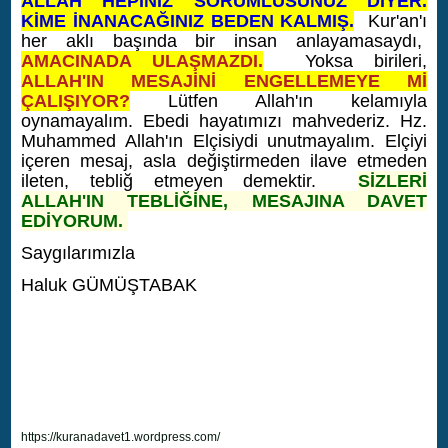
ALLAH HEPİNİZ SORUMLUSUNUZ DİYER.
KİME İNANACAĞINIZ BEDEN KALMIŞ.
Kur'an'ı
her aklı başında bir insan anlayamasaydı,
AMACINADA ULAŞMAZDI.
Yoksa birileri,
ALLAH'IN MESAJİNİ ENGELLEMEYE Mİ
ÇALIŞIYOR?
Lütfen Allah'ın kelamıyla
oynamayalım. Ebedi hayatımızı mahvederiz. Hz.
Muhammed Allah'ın Elçisiydi unutmayalım. Elçiyi
içeren mesaj, asla değiştirmeden ilave etmeden
ileten, tebliğ etmeyen demektir.
SİZLERİ
ALLAH'IN TEBLİĞİNE, MESAJINA DAVET
EDİYORUM.
Saygılarımızla
Haluk GÜMÜŞTABAK
https://kuranadavet1.wordpress.com/