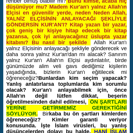
rehber olmuş olabilir mi?
Bunu kimse, acaba hiç
düşünüyor mu? Madem Kur'an'ı yalnız Allah'ın
Elçisi en güvenilir yerde, neden
Neden Allah,
YALNİZ ELÇİSİNİN ANLAYACAĞI ŞEKLİYLE
GÖNDERSİN KUR'AN'I? Kitap yazan bir yazar,
çok geniş bir kişiye hitap edecek bir kitap
yazansa, çok iyi anlayacağınız üslupta yazar
kitabını? Bu nasıl bir
şekilde
Allah Kur'an'ı
yalnız Elçisinin anlayacağı şekliyle gönderecek ve
daha sonra yalnız Kur'an'dan mı alacak? Sanırım
yalnız Kur'an'ı Allah'ın Elçisi aydınlatılır, birde
günümüzde alim veli gavs dediğimiz kişilerin
yaşadığında, bizlerin Kur'an'ı eğitilecek mi
öğreneceğiz?
Bunlardan kim seçim yapacak?
Yanlış anlatırlarsa toplumlarda kim sorumlu
olacak? Kur'an'ı anlayabilmek için, önce
Allah'ın değil lütfen dikkat, beşerin
öğretilmesinden dahil edilmesi,
ÖN ŞARTLARI
YERİNE GETİRMEMİZ GEREKTİĞİNİ
SÖYLÜYOR.
Bir
kaba bu ön şartları kimlerden
öğreneceğiz? Kimler garanti veriyor
konusunda. İşte İslam virüsleri, bu yanlış
düşüncelerden dolayı bu halde.
HANİ İSLAM