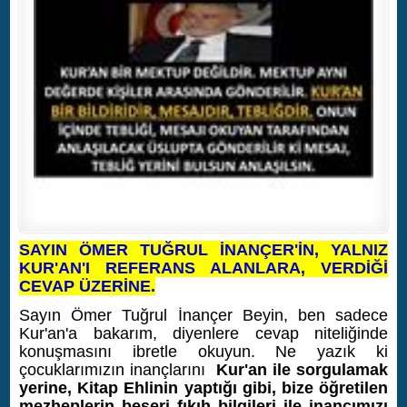
SAYIN ÖMER TUĞRUL İNANÇER'İN, YALNIZ
KUR'AN'I REFERANS ALANLARA, VERDİĞİ
CEVAP ÜZERİNE.
Sayın Ömer Tuğrul İnançer Beyin, ben sadece
Kur'an'a bakarım, diyenlere cevap niteliğinde
konuşmasını ibretle okuyun. Ne yazık ki
çocuklarımızın inançlarını
Kur'an ile sorgulamak
yerine, Kitap Ehlinin yaptığı gibi, bize öğretilen
mezheplerin beşeri fıkıh bilgileri ile inancımızı