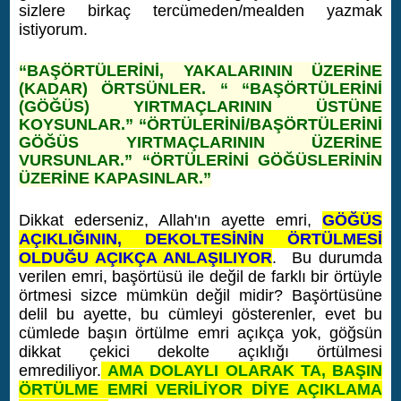
sizlere birkaç tercümeden/mealden yazmak
istiyorum.
“BAŞÖRTÜLERİNİ, YAKALARININ ÜZERİNE
(KADAR) ÖRTSÜNLER. “ “BAŞÖRTÜLERİNİ
(GÖĞÜS) YIRTMAÇLARININ ÜSTÜNE
KOYSUNLAR.” “ÖRTÜLERİNİ/BAŞÖRTÜLERİNİ
GÖĞÜS YIRTMAÇLARININ ÜZERİNE
VURSUNLAR.” “ÖRTÜLERİNİ GÖĞÜSLERİNİN
ÜZERİNE KAPASINLAR.”
Dikkat ederseniz, Allah'ın ayette emri,
GÖĞÜS
AÇIKLIĞININ, DEKOLTESİNİN ÖRTÜLMESİ
OLDUĞU AÇIKÇA ANLAŞILIYOR
. Bu durumda
verilen emri, başörtüsü ile değil de farklı bir örtüyle
örtmesi sizce mümkün değil midir? Başörtüsüne
delil bu ayette, bu cümleyi gösterenler, evet bu
cümlede başın örtülme emri açıkça yok, göğsün
dikkat çekici dekolte açıklığı örtülmesi
emrediliyor.
AMA DOLAYLI OLARAK TA, BAŞIN
ÖRTÜLME EMRİ VERİLİYOR DİYE AÇIKLAMA