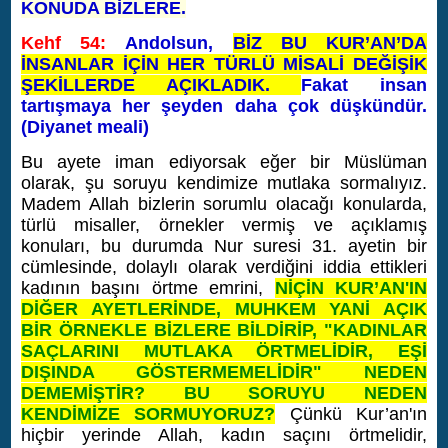
KONUDA BİZLERE.
Kehf 54:
Andolsun,
BİZ BU KUR’AN’DA
İNSANLAR İÇİN HER TÜRLÜ MİSALİ DEĞİŞİK
ŞEKİLLERDE AÇIKLADIK.
Fakat insan
tartışmaya her şeyden daha çok düşkündür.
(Diyanet meali)
Bu ayete iman ediyorsak eğer bir Müslüman
olarak, şu soruyu kendimize mutlaka sormalıyız.
Madem Allah bizlerin sorumlu olacağı konularda,
türlü misaller, örnekler vermiş ve açıklamış
konuları, bu durumda Nur suresi 31. ayetin bir
cümlesinde, dolaylı olarak verdiğini iddia ettikleri
kadının başını örtme emrini,
NİÇİN KUR’AN'IN
DİĞER AYETLERİNDE, MUHKEM YANİ AÇIK
BİR ÖRNEKLE BİZLERE BİLDİRİP, "KADINLAR
SAÇLARINI MUTLAKA ÖRTMELİDİR, EŞİ
DIŞINDA GÖSTERMEMELİDİR" NEDEN
DEMEMİŞTİR? BU SORUYU NEDEN
KENDİMİZE SORMUYORUZ?
Çünkü Kur’an'ın
hiçbir yerinde Allah, kadın saçını örtmelidir,