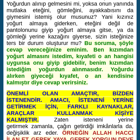
Yoğurdun alınıp gelmesini mi, yoksa onun yanında
mutlaka eteğini, gömleğini, ayakkabısını da
giymesini istemiş olur musunuz? Yani kızınız
yoğurt almaya giderken, eteğini değil de
pantolonunu giyip yoğurt almaya gitse, ya da
gömleği yerine kazağını giyerse, sizin isteğinize
ters bir durum oluşturur mu?
Bu soruma, şöyle
cevap vereceğinize eminim. Ben kızımdan
yoğurt almasını istedim, kıyafeti o an hangisi
uygunsa onu giyip gidebilir, benim kızımdan
istediğim yoğurdun alınmasıdır. Yoğurdu
alırken giyeceği kıyafet, o an kendisine
kalmıştır diye cevap verirsiniz.
ÖNEMLİ OLAN AMAÇTIR, BİZDEN
İSTENENDİR. AMACI, İSTENENİ YERİNE
GETİRMEK İÇİN, FARKLI KAYNAKLAR,
ARAÇLAR KULLANMAK KİŞİYE
KALMIŞTIR.
Zaten isteneni yerine
getirmek zamanla, çağın getirdiği imkânlarla da,
değişiklik arz eder.
ÖRNEĞİN ALLAH HACCI
İLAN ET, GEREK YAYA, GEREK YORGUN DEVE