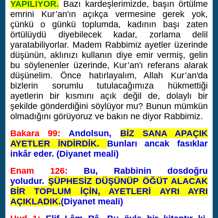
YAPILIYOR.
Bazı kardeşlerimizde, başın örtülme
emrini Kur’an'ın açıkça vermesine gerek yok,
çünkü o günkü toplumda, kadının başı zaten
örtülüydü diyebilecek kadar, zorlama delil
yaratabiliyorlar.
Madem Rabbimiz ayetler üzerinde
düşünün, aklınızı kullanın diye emir vermiş, gelin
bu söylenenler üzerinde, Kur’an'ı referans alarak
düşünelim. Önce hatırlayalım, Allah Kur’an'da
bizlerin sorumlu tutulacağımıza hükmettiği
ayetlerin bir kısmını açık değil de, dolaylı bir
şekilde gönderdiğini söylüyor mu? Bunun mümkün
olmadığını görüyoruz ve bakın ne diyor Rabbimiz.
Bakara 99:
Andolsun,
BİZ SANA APAÇIK
AYETLER İNDİRDİK.
Bunları ancak fasıklar
inkâr eder. (Diyanet meali)
Enam 126:
Bu, Rabbinin dosdoğru
yoludur.
ŞÜPHESİZ DÜŞÜNÜP ÖĞÜT ALACAK
BİR TOPLUM İÇİN, AYETLERİ AYRI AYRI
AÇIKLADIK.
(Diyanet meali)