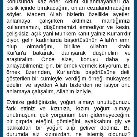
konusunda ikaz eder. Aklını kullanmayanları da,
pislik içinde bırakacağını, onları cezalandıracağını
söyler. Madem Allah bizlerin özellikle ayetleri
anlamaya çalışırken aklımızı, mantığımızı
kullanmamızı, düşünmemizi emrediyor ve kesin,
çelişkisiz, açık yani Muhkem kanıt yalnız Kur’an'dır
diyor, gelin kadınlarda başörtüsünün Allah'ın emri
olup olmadığını, birlikte Allah'ın kitabı
Kur'an'a bakarak, danışarak düşünelim ve
araştıralım.
Önce size, konuyu daha iyi
anlayabilmeniz için, bir örnek vermek istiyorum. Bu
örnek üzerinden, Kur’an'da başörtüsüne delil
gösterilen bir cümleyle, verdiğim örneği mukayese
edelim ve ayetten Allah bizlerden ne istiyor onu
anlamaya çalışalım, Allah'ın izniyle.
Evinize geldiğinizde, yoğurt almayı unuttuğunuzu
fark ettiniz ve kızınıza, kızım yoğurt almayı
unutmuşum, çok yorgunum ben gidemeyeceğim,
bir çırpıda eteğini, gömleğini, ayakkabını giy ve
bakkaldan bir yoğurt alıp geliver dediniz. Bu
durumda siz kızınızdan, ne istemiş oldunuz?