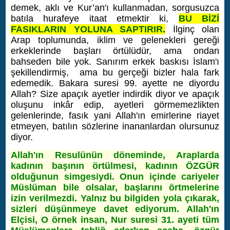
demek, aklı ve Kur’an'ı kullanmadan, sorgusuzca
batıla hurafeye itaat etmektir ki,
BU BİZİ
FASIKLARIN YOLUNA SAPTIRIR.
İlginç olan
Arap toplumunda, iklim ve gelenekleri gereği
erkeklerinde başları örtülüdür, ama ondan
bahseden bile yok. Sanırım erkek baskısı İslam'ı
şekillendirmiş, ama bu gerçeği bizler hala fark
edemedik. Bakara suresi 99. ayette ne diyordu
Allah? Size apaçık ayetler indirdik diyor ve apaçık
oluşunu inkâr edip, ayetleri görmemezlikten
gelenlerinde, fasık yani Allah'ın emirlerine riayet
etmeyen, batılın sözlerine inananlardan olursunuz
diyor.
Allah'ın Resulünün döneminde, Araplarda
kadının başının örtülmesi, kadının ÖZGÜR
olduğunun simgesiydi. Onun içinde cariyeler
Müslüman bile olsalar, başlarını örtmelerine
izin verilmezdi. Yalnız bu bilgiden yola çıkarak,
sizleri düşünmeye davet ediyorum. Allah'ın
Elçisi, O örnek insan, Nur suresi 31. ayeti tüm