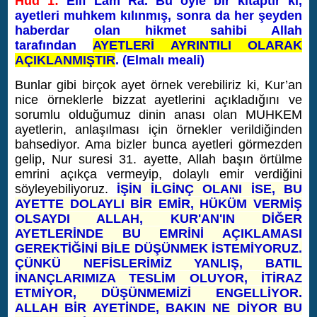
Hud 1:
Elif Lâm Râ. Bu öyle bir kitaptır ki,
ayetleri muhkem kılınmış, sonra da her şeyden
haberdar olan hikmet sahibi Allah
tarafından
AYETLERİ AYRINTILI OLARAK
AÇIKLANMIŞTIR
. (Elmalı meali)
Bunlar gibi birçok ayet örnek verebiliriz ki, Kur’an
nice örneklerle bizzat ayetlerini açıkladığını ve
sorumlu olduğumuz dinin anası olan MUHKEM
ayetlerin, anlaşılması için örnekler verildiğinden
bahsediyor. Ama bizler bunca ayetleri görmezden
gelip, Nur suresi 31. ayette, Allah başın örtülme
emrini açıkça vermeyip, dolaylı emir verdiğini
söyleyebiliyoruz.
İŞİN İLGİNÇ OLANI İSE, BU
AYETTE DOLAYLI BİR EMİR, HÜKÜM VERMİŞ
OLSAYDI ALLAH, KUR'AN'IN DİĞER
AYETLERİNDE BU EMRİNİ AÇIKLAMASI
GEREKTİĞİNİ BİLE DÜŞÜNMEK İSTEMİYORUZ.
ÇÜNKÜ NEFİSLERİMİZ YANLIŞ, BATIL
İNANÇLARIMIZA TESLİM OLUYOR, İTİRAZ
ETMİYOR, DÜŞÜNMEMİZİ ENGELLİYOR.
ALLAH BİR AYETİNDE, BAKIN NE DİYOR BU