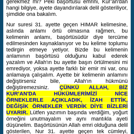
gerekmez mi? Peki başörtüsü emrini, Kur’an'dan
hangi bilgiye, ayete dayandırılarak delil gösteriliyor,
şimdide ona bakalım.
Nur suresi 31. ayette geçen HIMAR kelimesine,
aslında anlamı örtü olmasına rağmen, bu
kelimenin anlamı, başörtüsüdür diye tercüme
edilmesinden kaynaklanıyor ve bu kelime toplumu
tedirgin etmeye yetiyor. Bizde bu kelimenin
anlamının başörtüsü olduğunu kabul ederek
yazalım ve Allah'ın bu ayette başın örtülmesini mi
emrediyor, yoksa ayette farklı bir emir mi var, onu
anlamaya çalışalım. Ayette bir kelimenin anlamını
değiştirseniz bile, Allah'ın hükmünü
değiştiremezsiniz.
ÇÜNKÜ ALLAH, BİZ
KUR’AN'DA HÜKÜMLERİMİZİ NİCE
ÖRNEKLERLE AÇIKLADIK, İZAH ETTİK,
DEĞİŞİK ÖRNEKLER VERDİK DİYE BİZLERİ
UYARIR.
Lütfen yazımın başında verdiğim, yoğurt
örneğini unutmayalım ve aynı mantıkla ayeti
düşünelim.
Başörtüsünün Allah emri olduğuna delil
gösterilen, Nur 31. ayette geçen tek cümleyi,