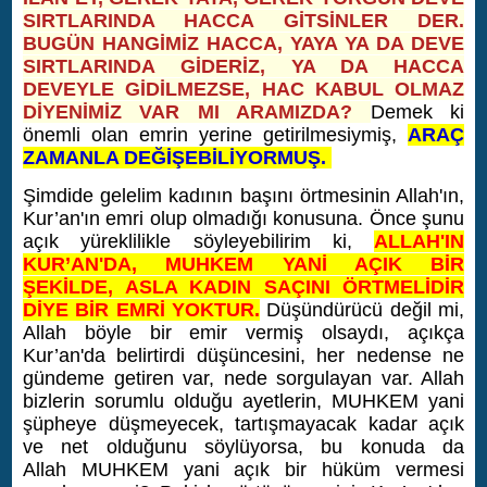
SIRTLARINDA HACCA GİTSİNLER DER.
BUGÜN HANGİMİZ HACCA, YAYA YA DA DEVE
SIRTLARINDA GİDERİZ, YA DA HACCA
DEVEYLE GİDİLMEZSE, HAC KABUL OLMAZ
DİYENİMİZ VAR MI ARAMIZDA?
Demek ki
önemli olan emrin yerine getirilmesiymiş,
ARAÇ
ZAMANLA DEĞİŞEBİLİYORMUŞ.
Şimdide gelelim kadının başını örtmesinin Allah'ın,
Kur’an'ın emri olup olmadığı konusuna. Önce şunu
açık yüreklilikle söyleyebilirim ki,
ALLAH'IN
KUR’AN'DA, MUHKEM YANİ AÇIK BİR
ŞEKİLDE, ASLA KADIN SAÇINI ÖRTMELİDİR
DİYE BİR EMRİ YOKTUR.
Düşündürücü değil mi,
Allah böyle bir emir vermiş olsaydı, açıkça
Kur’an'da belirtirdi düşüncesini, her nedense ne
gündeme getiren var, nede sorgulayan var. Allah
bizlerin sorumlu olduğu ayetlerin, MUHKEM yani
şüpheye düşmeyecek, tartışmayacak kadar açık
ve net olduğunu söylüyorsa, bu konuda da
Allah MUHKEM yani açık bir hüküm vermesi