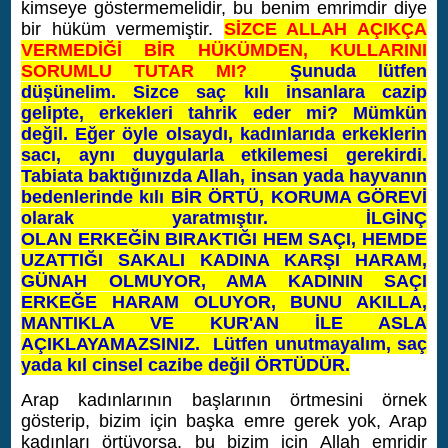
kimseye göstermemelidir, bu benim emrimdir diye
bir hüküm vermemiştir.
SİZCE ALLAH AÇIKÇA
VERMEDİĞİ BİR HÜKÜMDEN, KULLARINI
SORUMLU TUTAR MI?
Şunuda lütfen
düşünelim. Sizce saç kılı insanlara cazip
gelipte, erkekleri tahrik eder mi? Mümkün
değil. Eğer öyle olsaydı, kadınlarıda erkeklerin
sacı, aynı duygularla etkilemesi gerekirdi.
Tabiata baktığınızda Allah, insan yada hayvanın
bedenlerinde kılı BİR ÖRTÜ, KORUMA GÖREVİ
olarak yaratmıştır. İLGİNÇ
OLAN ERKEĞİN BIRAKTIĞI HEM SAÇI, HEMDE
UZATTIĞI SAKALI KADINA KARŞI HARAM,
GÜNAH OLMUYOR, AMA KADININ SAÇI
ERKEĞE HARAM OLUYOR, BUNU AKILLA,
MANTIKLA VE KUR'AN İLE ASLA
AÇIKLAYAMAZSINIZ. Lütfen unutmayalım, saç
yada kıl cinsel cazibe değil ÖRTÜDÜR.
Arap kadınlarının başlarının örtmesini örnek
gösterip, bizim için başka emre gerek yok, Arap
kadınları örtüyorsa, bu bizim için Allah emridir