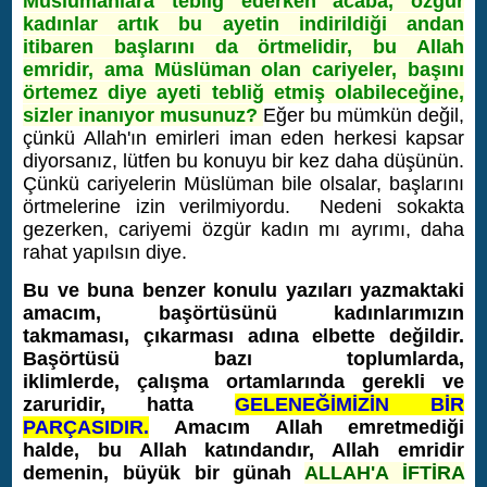
Müslümanlara tebliğ ederken acaba, özgür
kadınlar artık bu ayetin indirildiği andan
itibaren başlarını da örtmelidir, bu Allah
emridir, ama Müslüman olan cariyeler, başını
örtemez diye ayeti tebliğ etmiş olabileceğine,
sizler inanıyor musunuz?
Eğer bu mümkün değil,
çünkü Allah'ın emirleri iman eden herkesi kapsar
diyorsanız, lütfen bu konuyu bir kez daha düşünün.
Çünkü cariyelerin Müslüman bile olsalar, başlarını
örtmelerine izin verilmiyordu. Nedeni s
okakta
gezerken,
cariyemi özgür kadın mı ayrımı, daha
rahat yapılsın diye.
Bu ve buna benzer konulu yazıları yazmaktaki
amacım, başörtüsünü kadınlarımızın
takmaması, çıkarması adına elbette değildir.
Başörtüsü bazı toplumlarda,
iklimlerde, çalışma ortamlarında gerekli ve
zaruridir, hatta
GELENEĞİMİZİN BİR
PARÇASIDIR.
Amacım Allah emretmediği
halde, bu Allah katındandır, Allah emridir
demenin, büyük bir günah
ALLAH'A İFTİRA