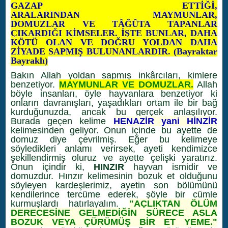
GAZAP ETTİĞİ,
ARALARINDAN MAYMUNLAR,
DOMUZLAR VE TÂĞÛTA TAPANLAR
ÇIKARDIĞI KİMSELER. İŞTE BUNLAR, DAHA
KÖTÜ OLAN VE DOĞRU YOLDAN DAHA
ZİYADE SAPMIŞ BULUNANLARDIR. (Bayraktar
Bayraklı)
Bakın Allah yoldan sapmış inkârcıları, kimlere
benzetiyor.
MAYMUNLAR VE DOMUZLAR.
Allah
böyle insanları, öyle hayvanlara benzetiyor ki
onların davranışları, yaşadıkları ortam ile bir bağ
kurduğunuzda, ancak bu gerçek anlaşılıyor.
Burada geçen kelime
HENAZİR yani HİNZİR
kelimesinden geliyor. Onun içinde bu ayette de
domuz diye çevrilmiş. Eğer bu kelimeye
söyledikleri anlamı verirsek, ayeti kendimizce
şekillendirmiş oluruz ve ayette çelişki yaratırız.
Onun içindir ki,
HINZIR
hayvan ismidir ve
domuzdur. Hınzır kelimesinin bozuk et olduğunu
söyleyen kardeşlerimiz, ayetin son bölümünü
kendilerince tercüme ederek, şöyle bir cümle
kurmuşlardı hatırlayalım.
"AÇLIKTAN ÖLÜM
DERECESİNE GELMEDİĞİN SÜRECE ASLA
BOZUK VEYA ÇÜRÜMÜŞ BİR ET YEME."