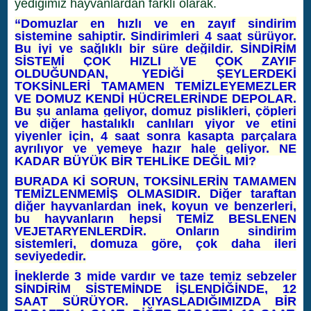
yediğimiz hayvanlardan farklı olarak.
“Domuzlar en hızlı ve en zayıf sindirim
sistemine sahiptir. Sindirimleri 4 saat sürüyor.
Bu iyi ve sağlıklı bir süre değildir. SİNDİRİM
SİSTEMİ ÇOK HIZLI VE ÇOK ZAYIF
OLDUĞUNDAN, YEDİĞİ ŞEYLERDEKİ
TOKSİNLERİ TAMAMEN TEMİZLEYEMEZLER
VE DOMUZ KENDİ HÜCRELERİNDE DEPOLAR.
Bu şu anlama geliyor, domuz pislikleri, çöpleri
ve diğer hastalıklı canlıları yiyor ve etini
yiyenler için, 4 saat sonra kasapta parçalara
ayrılıyor ve yemeye hazır hale geliyor. NE
KADAR BÜYÜK BİR TEHLİKE DEĞİL Mİ?
BURADA Kİ SORUN, TOKSİNLERİN TAMAMEN
TEMİZLENMEMİŞ OLMASIDIR. Diğer taraftan
diğer hayvanlardan inek, koyun ve benzerleri,
bu hayvanların hepsi TEMİZ BESLENEN
VEJETARYENLERDİR. Onların sindirim
sistemleri, domuza göre, çok daha ileri
seviyededir.
İneklerde 3 mide vardır ve taze temiz sebzeler
SİNDİRİM SİSTEMİNDE İŞLENDİĞİNDE, 12
SAAT SÜRÜYOR. KIYASLADIĞIMIZDA BİR