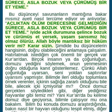
SÜRECE, ASLA BOZUK VEYA ÇÜRÜMÜŞ BİR
ET YEME."
Bu düşünceyi savunanların mantığına bakar
mısınız ayeti nasıl tercüme ediyor ve anlıyorlar.
"
AÇLIKTAN ÖLÜM DERECESİNE GELMEDİĞİN
SÜRECE, ASLA BOZUK VEYA ÇÜRÜMÜŞ BİR
ET YEME." iyide açlık durumuna gelince bozuk
ve çürümüş et yersek, yaşam şansımız hiç
olmaz ölürüz. Allah böyle mantıksız bir hüküm
verir mi? Karar sizin.
Şimdide bu düşüncelerin
hangisinin, doğru olabileceğini anlamaya çalışalım.
Hatırlatmak istediğim çok önemli bir gerçek var
Kur’an'dan. Birçok insanın ya da çoğunluğun,
domuzu yediğini söylemek, onun yenmesinin
doğru olduğuna kanıt gösterilemez. Çünkü Allah
çoğunluğa uyarsan, seni yoldan saptırırlar
uyarısını yapmıştır. Bilimde ileri olduğu toplumlara
örnek verenler, içkinin sağlığa zararlı olduğunu bile
bile, ailecek içki içmiyorlar mı? Önce domuz
gerçekten söyledikleri gibi, diğer yediğimiz
hayvanlar gibi temiz mi? Yani Kur’an'da bu kelime
domuz diye geçiyorsa, bilimle çatışıyor mu ona
bakalım. Bilim bu konuda domuzu araştırdığında,
bakın nasıl bir hayvan olduğunu tespit etmiş, diğer