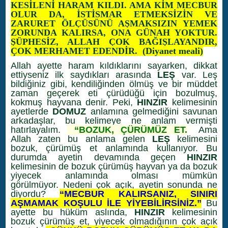
KESİLENİ HARAM KILDI. AMA KİM MECBUR
OLUR DA, İSTİSMAR ETMEKSİZİN VE
ZARURET ÖLÇÜSÜNÜ AŞMAKSIZIN YEMEK
ZORUNDA KALIRSA, ONA GÜNAH YOKTUR.
ŞÜPHESİZ, ALLAH ÇOK BAĞIŞLAYANDIR,
ÇOK MERHAMET EDENDİR.
(Diyanet meali)
Allah ayette haram kıldıklarını sayarken, dikkat
ettiyseniz ilk saydıkları arasında
LEŞ
var. Leş
bildiğiniz gibi, kendiliğinden ölmüş ve bir müddet
zaman geçerek eti çürüdüğü için bozulmuş,
kokmuş hayvana denir. Peki,
HINZIR
kelimesinin
ayetlerde
DOMUZ
anlamına gelmediğini savunan
arkadaşlar, bu kelimeye ne anlam vermişti
hatırlayalım.
“BOZUK, ÇÜRÜMÜZ ET.
”
Ama
Allah zaten bu anlama gelen
LEŞ
kelimesini
bozuk, çürümüş et anlamında kullanıyor. Bu
durumda ayetin devamında geçen
HINZIR
kelimesinin de bozuk çürümüş hayvan ya da bozuk
yiyecek anlamında olması mümkün
görülmüyor. Nedeni çok açık, ayetin sonunda ne
diyordu?
“MECBUR KALIRSANIZ, SINIRI
AŞMAMAK KOŞULU İLE YİYEBİLİRSİNİZ.”
Bu
ayette bu hüküm aslında,
HINZIR
kelimesinin
bozuk çürümüş et, yiyecek olmadığının çok açık