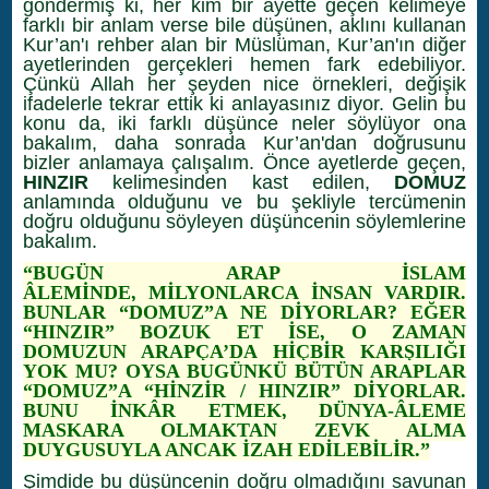
göndermiş ki, her kim bir ayette geçen kelimeye
farklı bir anlam verse bile düşünen, aklını kullanan
Kur’an'ı rehber alan bir Müslüman, Kur’an'ın diğer
ayetlerinden gerçekleri hemen fark edebiliyor.
Çünkü Allah her şeyden nice örnekleri, değişik
ifadelerle tekrar ettik ki anlayasınız diyor. Gelin bu
konu da, iki farklı düşünce neler söylüyor ona
bakalım, daha sonrada Kur’an'dan doğrusunu
bizler anlamaya çalışalım.
Önce ayetlerde geçen,
HINZIR
kelimesinden kast edilen,
DOMUZ
anlamında olduğunu ve bu şekliyle tercümenin
doğru olduğunu söyleyen düşüncenin söylemlerine
bakalım.
“BUGÜN ARAP İSLAM
ÂLEMİNDE, MİLYONLARCA İNSAN VARDIR.
BUNLAR “DOMUZ”A NE DİYORLAR? EĞER
“HINZIR” BOZUK ET İSE, O ZAMAN
DOMUZUN ARAPÇA’DA HİÇBİR KARŞILIĞI
YOK MU? OYSA BUGÜNKÜ BÜTÜN ARAPLAR
“DOMUZ”A “HİNZİR / HINZIR” DİYORLAR.
BUNU İNKÂR ETMEK, DÜNYA-ÂLEME
MASKARA OLMAKTAN ZEVK ALMA
DUYGUSUYLA ANCAK İZAH EDİLEBİLİR.”
Şimdide bu düşüncenin doğru olmadığını savunan