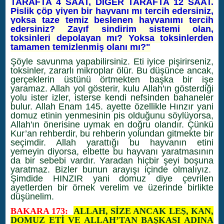
TARAFTA 4 SAAT, DİĞER TARAFTA 12 SAAT.
Pislik çöp yiyen bir hayvanı mı tercih edersiniz,
yoksa taze temiz beslenen hayvanımı tercih
edersiniz? Zayıf sindirim sistemi olan,
toksinleri depolayan mı? Yoksa toksinlerden
tamamen temizlenmiş olanı mı?"
Şöyle savunma yapabilirsiniz. Eti iyice pişirirseniz,
toksinler, zararlı mikroplar ölür. Bu düşünce ancak,
gerçeklerin üstünü örtmekten başka bir işe
yaramaz. Allah yol gösterir, kulu Allah'ın gösterdiği
yolu ister izler, isterse kendi nefsinden bahaneler
bulur. Allah Enam 145. ayette özellikle Hınzır yani
domuz etinin yenmesinin pis olduğunu söylüyorsa,
Allah'ın önerisine uymak en doğru olandır. Çünkü
Kur’an rehberdir, bu rehberin yolundan gitmekte bir
seçimdir. Allah yarattığı bu hayvanın etini
yemeyin diyorsa, elbette bu hayvanı yaratmasının
da bir sebebi vardır. Yaradan hiçbir şeyi boşuna
yaratmaz. Bizler bunun arayışı içinde olmalıyız.
Şimdide HINZIR yani domuz diye çevrilen
ayetlerden bir örnek verelim ve üzerinde birlikte
düşünelim.
BAKARA 173:
ALLAH, SİZE ANCAK
LEŞ, KAN,
DOMUZ ETİ VE ALLAH’TAN BAŞKASI ADINA