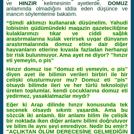
ve
HINZIR
kelimesinin ayetlerde,
DOMUZ
anlamında olmadığını iddia eden düşünce ve
inancın söylemlerine bakalım.
“Şimdi aklımızı kullanarak düşünelim. Yahudi
lobisinin güdümündeki magazin gazeteciliğine
kulaklarımızı tıkar ve ciddi sağlık
araştırmalarına kulak verirsek uygar dünyanın
araştırmalarında domuz etine dair diğer
hayvanların etlerine kıyasla fazladan herhangi
bir risk bulunmuyor. Ama ayet ne diyor? "hınzır
eti yemeyin, o pis"
Hınzır domuz ise "domuz eti yemeyin, o pis"
diyen ayet ile bilimin verileri birbiri ile bir
çelişki oluşturmuyor mu? Domuz eti "pis"
olsaydı bilimde ileri ve her türlü teknolojiyi
üreten toplumlar, kendi çocuklarına domuz eti
yedirmez, yasaklatmazlar mıydı?
Eğer ki Arap dilinde hınzır konusunda tek
seçenek olsaydı sıkıntı yaşardık. Ama bu
sözcük iki anlamlı. Bir anlamı bilim ile çelişik
bir noktada iken diğer anlamı bilimi doğruluyor
ve bilim ile aynı şeyi emrediyor. Nedir bu emir?
"AÇLIKTAN ÖLÜM DERECESİNE GELMEDİĞİN