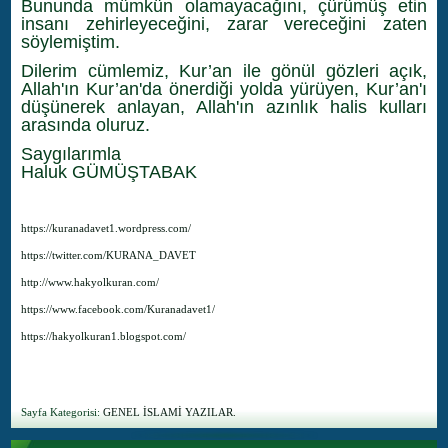
Bununda mümkün olamayacağını, çürümüş etin
insanı zehirleyeceğini, zarar vereceğini zaten
söylemiştim.
Dilerim cümlemiz, Kur’an ile gönül gözleri açık,
Allah'ın Kur’an'da önerdiği yolda yürüyen, Kur’an'ı
düşünerek anlayan, Allah'ın azınlık halis kulları
arasında oluruz.
Saygılarımla
Haluk GÜMÜŞTABAK
https://kuranadavet1.wordpress.com/
https://twitter.com/KURANA_DAVET
http://www.hakyolkuran.com/
https://www.facebook.com/Kuranadavet1/
https://hakyolkuran1.blogspot.com/
Sayfa Kategorisi:
GENEL İSLAMİ YAZILAR.