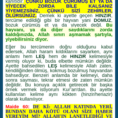
kanıtıdır.
ÇÜNKÜ BOZUK ÇÜRÜMÜŞ ET YA DA
YİYECEK ZORDA BİLE KALSANIZ
YİYEMEZSİNİZ, ÇÜNKÜ SİZİ ZEHİRLER,
ÖLÜRSÜNÜZ.
Demek ki ayette geçen
HINZIR
,
tercüme edildiği gibi bir hayvan yani
DOMUZ
,
bozuk çürümüş et ya da yiyecek değil.
Bu
hayvanı, ya da diğer saydıklarını zorda
kaldığınızda, Allah sınırı aşmamak şartıyla,
yiyebilirsiniz diyor.
Eğer bu tercümenin doğru olduğunu kabul
edersek, Allah haram kıldıklarını sayarken, aynı
anlamı hem
LEŞ
hem de
HINZIR
kelimesiyle
vermiş oluyor ki, buda elbette mümkün değildir.
Ayette bahsedilen
LEŞ
kelimesiyle Allah zaten,
kendiliğinden ölmüş, kokmuş bozulmuş hayvandan
bahsediyor. Benzeri anlamda bir kelimeyi, daha
sonra sayması, tekrar etmesi de zaten mümkün
değildir. Bu konuya açıklık getirecek bir başka
örnek vermek istiyorum Kur’an'dan. Bu ayette
kullanılan kelime aynı kökten (hinzir/henazir)
olarak kullanılıyor.
Maide 60:
DE Kİ: ALLAH KATINDA YERİ,
BUNDAN DAHA KÖTÜ OLANI SİZE HABER
VEREYİM Mİ? ALLAH'IN LANETLEDİĞİ VE