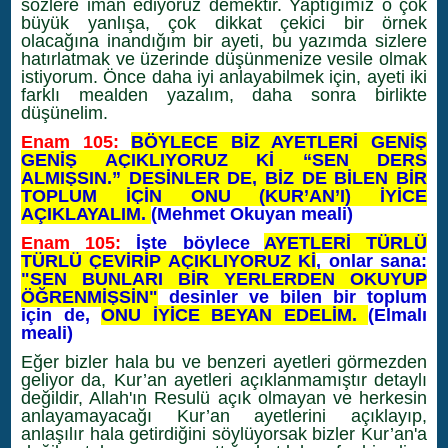
sözlere iman ediyoruz demektir. Yaptığımız o çok
büyük yanlışa, çok dikkat çekici bir örnek
olacağına inandığım bir ayeti, bu yazımda sizlere
hatırlatmak ve üzerinde düşünmenize vesile olmak
istiyorum. Önce daha iyi anlayabilmek için, ayeti iki
farklı mealden yazalım, daha sonra birlikte
düşünelim.
Enam 105:
BÖYLECE BİZ AYETLERİ GENİŞ
GENİŞ AÇIKLIYORUZ Kİ “SEN DERS
ALMIŞSIN.” DESİNLER DE, BİZ DE BİLEN BİR
TOPLUM İÇİN ONU (KUR’AN’I) İYİCE
AÇIKLAYALIM.
(Mehmet Okuyan meali)
Enam 105:
İşte böylece
AYETLERİ TÜRLÜ
TÜRLÜ ÇEVİRİP AÇIKLIYORUZ Kİ
, onlar sana:
"SEN BUNLARI BİR YERLERDEN OKUYUP
ÖĞRENMİŞSİN"
desinler ve bilen bir toplum
için de,
ONU İYİCE BEYAN EDELİM.
(Elmalı
meali)
Eğer bizler hala bu ve benzeri ayetleri görmezden
geliyor da, Kur’an ayetleri açıklanmamıştır detaylı
değildir, Allah'ın Resulü açık olmayan ve herkesin
anlayamayacağı Kur’an ayetlerini açıklayıp,
anlaşılır hala getirdiğini söylüyorsak bizler Kur’an'a