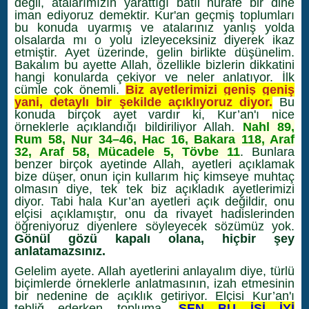
değil, atalarımızın yarattığı batıl hurafe bir dine
iman ediyoruz demektir. Kur'an geçmiş toplumları
bu konuda uyarmış ve atalarınız yanlış yolda
olsalarda mı o yolu izleyeceksiniz diyerek ikaz
etmiştir. Ayet üzerinde, gelin birlikte düşünelim.
Bakalım bu ayette Allah, özellikle bizlerin dikkatini
hangi konularda çekiyor ve neler anlatıyor. İlk
cümle çok önemli.
Biz ayetlerimizi geniş geniş
yani, detaylı bir şekilde açıklıyoruz diyor.
Bu
konuda birçok ayet vardır ki, Kur’an'ı nice
örneklerle açıklandığı bildiriliyor Allah.
Nahl 89,
Rum 58, Nur 34–46, Hac 16, Bakara 118, Araf
32, Araf 58, Mücadele 5, Tövbe 11
. Bunlara
benzer birçok ayetinde Allah, ayetleri açıklamak
bize düşer, onun için kullarım hiç kimseye muhtaç
olmasın diye, tek tek biz açıkladık ayetlerimizi
diyor. Tabi hala Kur’an ayetleri açık değildir, onu
elçisi açıklamıştır, onu da rivayet hadislerinden
öğreniyoruz diyenlere söyleyecek sözümüz yok.
Gönül gözü kapalı olana, hiçbir şey
anlatamazsınız.
Gelelim ayete. Allah ayetlerini anlayalım diye, türlü
biçimlerde örneklerle anlatmasının, izah etmesinin
bir nedenine de açıklık getiriyor. Elçisi Kur’an'ı
tebliğ ederken topluma,
SEN BU İŞİ İYİ