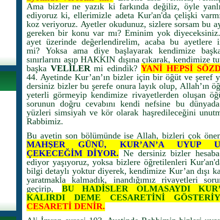
Ama bizler ne yazık ki farkında değiliz, öyle yanlış
ediyoruz ki, ellerimizle adeta Kur'an'da çelişki var
koz veriyoruz. Ayetler okudunuz, sizlere sorsam bu a
gereken bir konu var mı? Eminim yok diyeceksiniz.
ayet üzerinde değerlendirelim, acaba bu ayetlere 
mi? Yoksa ama diye başlayarak kendimize başka k
sınırlarını aşıp HAKKIN dışına çıkarak, kendimize tu
başka
VELİLER
mi edindik?
YANİ
HEPSİ SÖZ
44. Ayetinde Kur’an’ın bizler için bir öğüt ve şeref 
dersiniz bizler bu şerefe onura layık olup, Allah’ın 
yeterli görmeyip kendimize rivayetlerden oluşan öğ
sorunun doğru cevabını kendi nefsine bu dünyad
yüzleri simsiyah ve kör olarak haşredileceğini unu
Rabbimiz.
Bu ayetin son bölümünde ise Allah, bizleri çok öne
MAHŞER GÜNÜ, KUR’AN’A UYUP UY
ÇEKECEĞİM DİYOR.
Ne dersiniz bizler hesab
ediyor yaşıyoruz, yoksa bizlere öğretilenleri Kur'an
bilgi detaylı yoktur diyerek, kendimize Kur’an dışı 
yaratmakla kalmadık, inandığımız rivayetleri so
geçirip,
BU HADİSLER OLMASAYDI KUR’
KALIRDI DEME CESARETİNİ GÖSTERİ
CESARETİ DENİR.