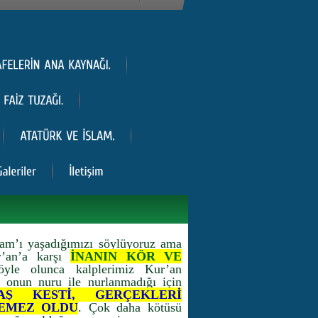
lam’ı yaşadığımızı söylüyoruz ama
r’an’a karşı
İNANIN KÖR VE
le olunca kalplerimiz Kur’an
, onun nuru ile nurlanmadığı için
AŞ KESTİ, GERÇEKLERİ
EMEZ OLDU
. Çok daha kötüsü