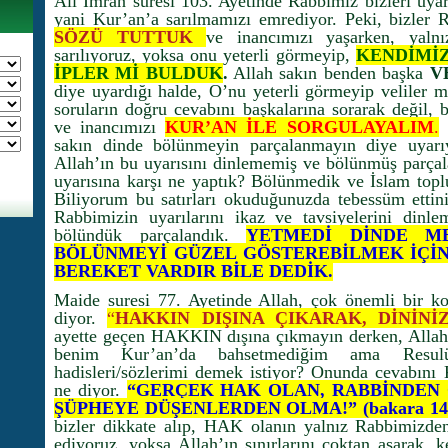
Ali İmran suresi 103. Ayetinde Rabbimiz bizleri uyarı
yani Kur’an’a sarılmamızı emrediyor. Peki, bizler
SÖZÜ TUTTUK
ve inancımızı yaşarken, yal
sarılıyoruz, yoksa onu yeterli görmeyip,
KENDİMİ
İPLER Mİ BULDUK
.
Allah sakın benden başka
V
diye uyardığı halde, O’nu yeterli görmeyip veliler m
soruların doğru cevabını başkalarına sorarak değil, 
ve inancımızı
KUR’AN İLE SORGULAYALIM
.
R
sakın dinde bölünmeyin parçalanmayın diye uyarı
Allah’ın bu uyarısını dinlememiş ve bölünmüş parçal
uyarısına karşı ne yaptık? Bölünmedik ve İslam to
Biliyorum bu satırları okuduğunuzda tebessüm ettin
Rabbimizin uyarılarını ikaz ve tavsiyelerini dinle
bölündük parçalandık.
YETMEDİ DİNDE M
BÖLÜNMEYİ GÜZEL GÖSTEREBİLMEK İÇİ
BEREKET VARDIR BİLE DEDİK.
Maide suresi 77. Ayetinde Allah, çok önemli bir ko
diyor.
“
HAKKIN DIŞINA ÇIKARAK, DİNİNİZ
ayette geçen HAKKIN dışına çıkmayın derken, Allah 
benim Kur’an’da bahsetmediğim ama Resu
hadisleri/sözlerimi demek istiyor? Onunda cevabını 
ne diyor.
“GERÇEK HAK OLAN, RABBİNDEN 
ŞÜPHEYE DÜŞENLERDEN OLMA!” (bakara 14
bizler dikkate alıp, HAK olanın yalnız Rabbimizd
ediyoruz, yoksa Allah’ın sınırlarını çoktan aşarak, 