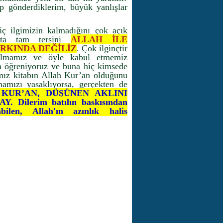
 gönderdiklerim, büyük yanlışlar
iç ilgimizin kalmadığını çok açık
deta tam tersini
ALLAH İLE
ARKINDA DEĞİLİZ
. Çok ilginçtir
an almamız ve öyle kabul etmemiz
ında öğreniyoruz ve buna hiç kimsede
ımız kitabın Allah Kur’an olduğunu
mamızı yasaklıyorsa, gerçekten de
KUR’AN, DÜŞÜNEN AKLINI
ilerim batılın baskısından
en, Allah'ın azınlık halis