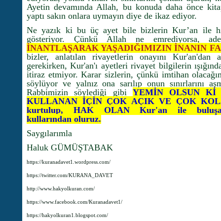
Ayetin devamında Allah, bu konuda daha önce kitap
yaptı sakın onlara uymayın diye de ikaz ediyor.
Ne yazık ki bu üç ayet bile bizlerin Kur’an ile h
gösteriyor. Çünkü Allah ne emrediyorsa, a
İNANTLAŞARAK YAŞADIĞIMIZIN İNANIN F
bizler, anlatılan rivayetlerin onayını Kur'an'd
gerekirken, Kur'an'ı ayetleri rivayet bilgilerin ışığ
itiraz etmiyor. Karar sizlerin, çünkü imtihan olacağ
söylüyor ve yalnız ona sarılıp onun sınırlarını aş
Rabbimizin söylediği gibi
YEMİN OLSUN Kİ 
KULLANAN İÇİN ÇOK AÇIK VE ÇOK KOLAY. D
kurtulup, HAK OLAN Kur'an ile buluşabil
kullarından oluruz.
Saygılarımla
Haluk GÜMÜŞTABAK
https://kuranadavet1.wordpress.com/
https://twitter.com/KURANA_DAVET
http://www.hakyolkuran.com/
https://www.facebook.com/Kuranadavet1/
https://hakyolkuran1.blogspot.com/