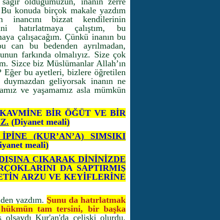
sağır olduğumuzun, inanın zerre
z. Bu konuda birçok makale yazdım
n inancını bizzat kendilerinin
ğini hatırlatmaya çalıştım, bu
maya çalışacağım. Çünkü inanın bu
bu can bu bedenden ayrılmadan,
nun farkında olmalıyız. Size çok
um. Sizce biz Müslümanlar Allah’ın
 Eğer bu ayetleri, bizlere öğretilen
, duymazdan geliyorsak inanın ne
lamamız ve yaşamamız asla mümkün
 KAVMİNE BİR ÖĞÜT VE BİR
Z.
(Diyanet meali)
İPİNE (KUR’AN’A) SIMSIKI
yanet meali)
DIŞINA ÇIKARAK DİNİNİZDE
İRÇOKLARINI DA SAPTIRMIŞ
ETİN ARZU VE KEYİFLERİNE
inden yazdım.
Şunu da hatırlatmak
ği hükmün tam tersini, bir başka
 olsaydı Kur'an'da çelişki olurdu.