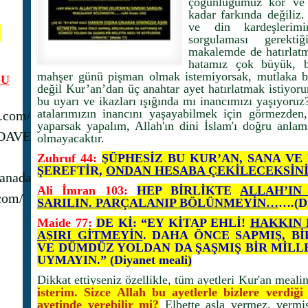
çoğunluğumuz kör ve 
kadar farkında değili
ve din kardeşlerimi
N
sorgulaması gerekti
makalemde de hatırlat
hatamız çok büyük, 
mahşer günü pişman olmak istemiyorsak, mutlaka bu
U
değil Kur’an’dan üç anahtar ayet hatırlatmak istiyor
bu uyarı ve ikazları ışığında mı inancımızı yaşıyoruz?
atalarımızın inancını yaşayabilmek için görmezden
s.com/
yaparsak yapalım, Allah'ın dini İslam'ı doğru an
_DAVET
olmayacaktır.
Zuhruf 44:
ŞÜPHESİZ BU KUR’AN, SANA VE
ŞEREFTİR,
ONDAN HESABA ÇEKİLECEKSİNİ
anadavet1/
Ali İmran 103:
HEP BİRLİKTE
ALLAH’IN 
com/
SARILIN. PARÇALANIP BÖLÜNMEYİN…
….(Di
Maide 77:
DE Kİ: “EY KİTAP EHLİ!
HAKKIN 
AŞIRI GİTMEYİN
. DAHA ÖNCE SAPMIŞ, B
VE DÜMDÜZ YOLDAN DA ŞAŞMIŞ BİR MİLL
UYMAYIN.” (Diyanet meali)
Dikkat ettiyseniz özellikle, tüm ayetleri Kur'an meal
isterim. Sizce Allah bu ayetlerle bizlere verdi
ayetinde verebilir mi?
Elbette asla vermez, vermiş