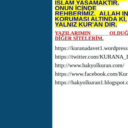
İSLAM YAŞAMAKTIR.
ONUN İÇİNDE
REHBERİMİZ, ALLAH I
KORUMASI ALTINDA Kİ,
YALNIZ KUR'AN DIR.
YAZILARIMIN OLDUĞ
DİĞER SİTELERİM.
https://kuranadavet1.wordpres
https://twitter.com/KURANA
http://www.hakyolkuran.com/
https://www.facebook.com/Kur
https://hakyolkuran1.blogspot.