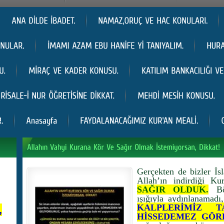
Gerçekten de bizler İs
Allah’ın indirdiği Ku
SAĞIR OLDUK.
Böy
ışığıyla aydınlanamadı
KALPLERİMİZ T
,
HİSSEDEMEZ GÖR