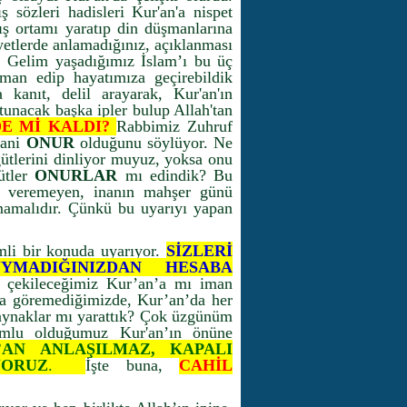
 sözleri hadisleri Kur'an'a nispet
mış ortamı yaratıp din düşmanlarına
yetlerde anlamadığınız, açıklanması
 Gelim yaşadığımız İslam’ı bu üç
iman edip hayatımıza geçirebildik
anıt, delil arayarak, Kur'an'ın
tunacak başka ipler bulup Allah'tan
DE Mİ KALDI?
Rabbimiz Zuhruf
yani
ONUR
olduğunu söylüyor. Ne
öğütlerini dinliyor muyuz, yoksa onu
ütler
ONURLAR
mı edindik? Bu
a veremeyen, inanın mahşer günü
tmamalıdır. Çünkü bu uyarıyı yapan
mli bir konuda uyarıyor.
SİZLERİ
MADIĞINIZDAN HESABA
a çekileceğimiz Kur’an’a mı iman
'da göremediğimizde, Kur’an’da her
kaynaklar mı yarattık? Çok üzgünüm
rumlu olduğumuz Kur'an’ın önüne
AN ANLAŞILMAZ, KAPALI
YORUZ
.
İşte buna,
CAHİL