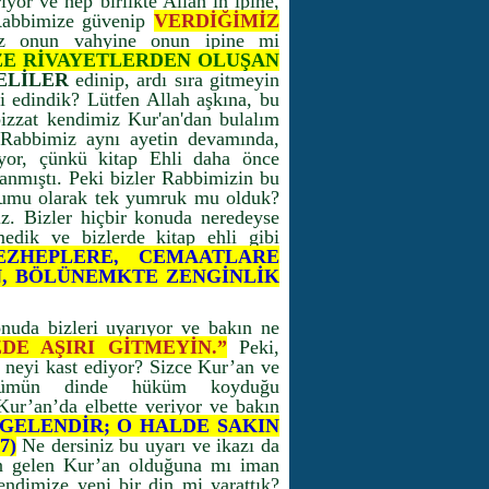
yor ve hep birlikte Allah’ın ipine,
 Rabbimize güvenip
VERDİĞİMİZ
nız onun vahyine onun ipine mi
ZE RİVAYETLERDEN OLUŞAN
ELİLER
edinip, ardı sıra gitmeyin
i edindik? Lütfen Allah aşkına, bu
bizzat kendimiz Kur'an'dan bulalım
abbimiz aynı ayetin devamında,
yor, çünkü kitap Ehli daha önce
anmıştı. Peki bizler Rabbimizin bu
plumu olarak tek yumruk mu olduk?
iz. Bizler hiçbir konuda neredeyse
medik ve bizlerde kitap ehli gibi
EZHEPLERE, CEMAATLARE
N, BÖLÜNEMKTE ZENGİNLİK
nuda bizleri uyarıyor ve bakın ne
DE AŞIRI GİTMEYİN.
”
Peki,
neyi kast ediyor? Sizce Kur’an ve
lümün dinde hüküm koyduğu
Kur’an’da elbette veriyor ve bakın
GELENDİR; O HALDE SAKIN
7)
Ne dersiniz bu uyarı ve ikazı da
en gelen Kur’an olduğuna mı iman
kendimize yeni bir din mi yarattık?