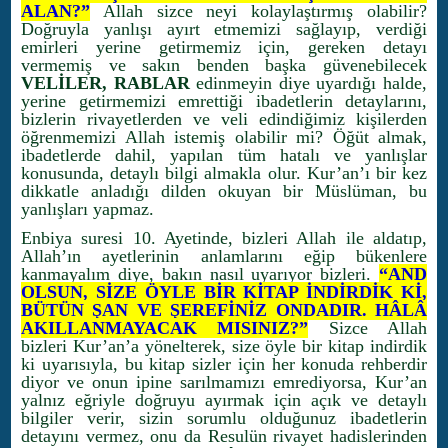
ALAN?”
Allah sizce neyi kolaylaştırmış olabilir?
Doğruyla yanlışı ayırt etmemizi sağlayıp, verdiği
emirleri yerine getirmemiz için, gereken detayı
vermemiş ve sakın benden başka güvenebilecek
VELİLER, RABLAR
edinmeyin diye uyardığı halde,
yerine getirmemizi emrettiği ibadetlerin detaylarını,
bizlerin rivayetlerden ve veli edindiğimiz kişilerden
öğrenmemizi Allah istemiş olabilir mi? Öğüt almak,
ibadetlerde dahil, yapılan tüm hatalı ve yanlışlar
konusunda, detaylı bilgi almakla olur. Kur’an’ı bir kez
dikkatle anladığı dilden okuyan bir Müslüman, bu
yanlışları yapmaz.
Enbiya suresi 10. Ayetinde, bizleri Allah ile aldatıp,
Allah’ın ayetlerinin anlamlarını eğip bükenlere
kanmayalım diye, bakın nasıl uyarıyor bizleri.
“AND
OLSUN, SİZE ÖYLE BİR KİTAP İNDİRDİK Kİ,
BÜTÜN ŞAN VE ŞEREFİNİZ ONDADIR. HÂLÂ
AKILLANMAYACAK MISINIZ?”
Sizce Allah
bizleri Kur’an’a yönelterek, size öyle bir kitap indirdik
ki uyarısıyla, bu kitap sizler için her konuda rehberdir
diyor ve onun ipine sarılmamızı emrediyorsa, Kur’an
yalnız eğriyle doğruyu ayırmak için açık ve detaylı
bilgiler verir, sizin sorumlu olduğunuz ibadetlerin
detayını vermez, onu da Resulün rivayet hadislerinden