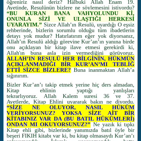
öğreniriz nasıl deriz? Hâlbuki Allah Enam 19.
Ayetinde, Resulünün bizlere ne söylemesini istiyordu?
“BU KURAN BANA VAHYOLUNDU Kİ,
ONUNLA SİZİ VE ULAŞTIĞI HERKESİ
UYARAYIM.”
Sizce Allah’ın Resulü, uyardığı O eşsiz
rehberinde, bizlerin sorumlu olduğu tüm ibadetlerin
detayı yok mudur? Hatırlatırım eğer yok diyorsanız,
Allah’ın Resulü aldığı görevine Kur’an’ın yanına birde
onu açıklayan bir kitap ilave etmesi gerekirdi ki,
Allah'ın buna asla izin vermediğini görüyoruz.
ALLAH’IN RESULÜ HER BİLGİNİN, HÜKMÜN
AÇIKLANMADIĞI BİR KUR’AN’MI TEBLİĞ
ETTİ SİZCE BİZLERE?
Buna inanmaktan Allah’a
sığınırım.
Bizler Kur’an’ı takip etmek yerine hiç ders almadan,
Kitap ehlinin yaptığı yanlışları
tekrarlıyoruz. Allah Kalem suresi 36 ve 37.
Ayetlerde, Kitap Ehlini uyararak bakın ne diyordu.
“SİZE NE OLUYOR, NASIL HÜKÜM
VERİYORSUNUZ? YOKSA SİZE AİT BİR
KİTABINIZ VAR DA (BU BATIL HÜKÜMLERİ)
ONDAN MI OKUYORSUNUZ?”
Ne yazık ki tıpkı
Kitap ehli gibi, bizlerinde yanımızda batıl öyle bir
beşeri FIKIH kitabı var ki, bu kitap olmasaydı Kur’an’ı