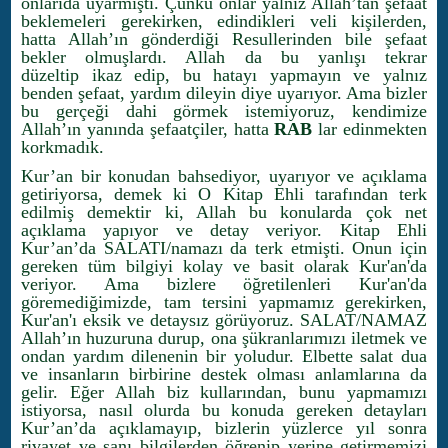
onlarıda uyarmıştı. Çünkü onlar yalnız Allah’tan şefaat
beklemeleri gerekirken, edindikleri veli kişilerden,
hatta Allah’ın gönderdiği Resullerinden bile şefaat
bekler olmuşlardı. Allah da bu yanlışı tekrar
düzeltip ikaz edip, bu hatayı yapmayın ve yalnız
benden şefaat, yardım dileyin diye uyarıyor. Ama bizler
bu gerçeği dahi görmek istemiyoruz, kendimize
Allah’ın yanında şefaatçiler, hatta
RAB
lar edinmekten
korkmadık.
Kur’an bir konudan bahsediyor, uyarıyor ve açıklama
getiriyorsa, demek ki O Kitap Ehli tarafından terk
edilmiş demektir ki, Allah bu konularda çok net
açıklama yapıyor ve detay veriyor. Kitap Ehli
Kur’an’da SALATI/namazı da terk etmişti. Onun için
gereken tüm bilgiyi kolay ve basit olarak Kur'an'da
veriyor. Ama bizlere öğretilenleri Kur'an'da
göremediğimizde, tam tersini yapmamız gerekirken,
Kur'an'ı eksik ve detaysız görüyoruz. SALAT/NAMAZ
Allah’ın huzuruna durup, ona şükranlarımızı iletmek ve
ondan yardım dilenenin bir yoludur. Elbette salat dua
ve insanların birbirine destek olması anlamlarına da
gelir. Eğer Allah biz kullarından, bunu yapmamızı
istiyorsa, nasıl olurda bu konuda gereken detayları
Kur’an’da açıklamayıp, bizlerin yüzlerce yıl sonra
rivayet ve sanı bilgilerden öğrenip yerine getirmemizi