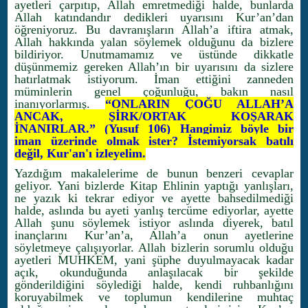
ayetleri çarpıtıp, Allah emretmediği halde, bunlarda
Allah katındandır dedikleri uyarısını Kur’an’dan
öğreniyoruz. Bu davranışların Allah’a iftira atmak,
Allah hakkında yalan söylemek olduğunu da bizlere
bildiriyor. Unutmamamız ve üstünde dikkatle
düşünmemiz gereken Allah’ın bir uyarısını da sizlere
hatırlatmak istiyorum. İman ettiğini zanneden
müminlerin genel çoğunluğu, bakın nasıl
inanıyorlarmış.
“ONLARIN ÇOĞU ALLAH’A
ANCAK, ŞİRK/ORTAK KOŞARAK
İNANIRLAR.” (Yusuf 106) Hangimiz böyle bir
iman üzerinde olmak ister? İstemiyorsak batılı
değil, Kur'an'ı izleyelim.
Yazdığım makalelerime de bunun benzeri cevaplar
geliyor. Yani bizlerde Kitap Ehlinin yaptığı yanlışları,
ne yazık ki tekrar ediyor ve ayette bahsedilmediği
halde, aslında bu ayeti yanlış tercüme ediyorlar, ayette
Allah şunu söylemek istiyor aslında diyerek, batıl
inançlarını Kur’an’a, Allah’a onun ayetlerine
söyletmeye çalışıyorlar. Allah bizlerin sorumlu olduğu
ayetleri MUHKEM, yani şüphe duyulmayacak kadar
açık, okunduğunda anlaşılacak bir şekilde
gönderildiğini söylediği halde, kendi ruhbanlığını
koruyabilmek ve toplumun kendilerine muhtaç