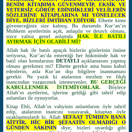
BENİM KİTABIMA GÜVENMEYİP, EKSİK VE
YETERSİZ GÖRÜP, EDİNDİKLERİ VELİLERİN
SÖZLERİNE KİTAPLARINA MI YÖNELECEK
DİYE, BİZLERİ İMTİHAN EDİYOR.
Elbette kime
güveneceğiniz size kalmış. Bu durumda Kur’an’ın
Muhkem ayetlerinin açık, anlaşılır ve detaylı olması,
sizce yalnız genel anlamda
HAK İLE BATILI
AYIRMAK İÇİN OLABİLİ Mİ?
Allah hak ile batılı apaçık bizlerin gözlerinin önüne
seriyorsa, Kur’an’da emrettiği her hükmünde hak ve
batıl olan konularının
DETAYLI
açıklamasını yapmış
olması gerekmez mi? Elbette gerekir ama bunu kabul
edenlerin, asla Kur’an dışı bilgilere inanmaması
gerekir. Ne yazık ki atalarının mezhep ve fıkıh
inancından vazgeçmek istemeyenler,
BU GERÇEĞİ
KABULLENMEK İSTEMİYORLAR.
Böylece
Allah’ın ayetlerini, işlerine geldiği gibi tahrif edip
anlamları ile oynuyorlar.
Kitap Ehli, Allah’ın vahyinin anlamlarını öyle tahrif
edip, atalarının inancını yaşayarak, kitaptan öyle
uzaklaşmışlardı ki, Allah
ŞEFAAT TÜMDEN BANA
AİTTİR, HİÇ BİR ŞEFAATİN OLMADIĞI O
GÜNDEN SAKININ
diye, bizleri uyardığı gibi