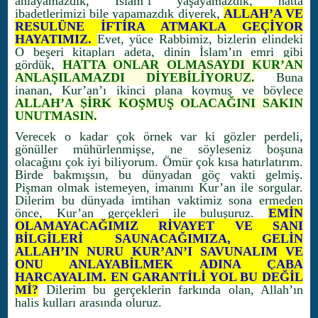
anlayamazdık, İslam’ı yaşayamazdık, hatta
ibadetlerimizi bile yapamazdık diyerek,
ALLAH’A VE
RESULÜNE İFTİRA ATMAKLA GEÇİYOR
HAYATIMIZ.
Evet, yüce Rabbimiz, bizlerin elindeki
O beşeri kitapları adeta, dinin İslam’ın emri gibi
gördük,
HATTA ONLAR OLMASAYDI KUR’AN
ANLAŞILAMAZDI DİYEBİLİYORUZ.
Buna
inanan, Kur’an’ı ikinci plana koymuş ve böylece
ALLAH’A ŞİRK KOŞMUŞ OLACAĞINI SAKIN
UNUTMASIN.
Verecek o kadar çok örnek var ki gözler perdeli,
gönüller mühürlenmişse, ne söyleseniz boşuna
olacağını çok iyi biliyorum. Ömür çok kısa hatırlatırım.
Birde bakmışsın, bu dünyadan göç vakti gelmiş.
Pişman olmak istemeyen, imanını Kur’an ile sorgular.
Dilerim bu dünyada imtihan vaktimiz sona ermeden
önce, Kur’an gerçekleri ile buluşuruz.
EMİN
OLAMAYACAĞIMIZ RİVAYET VE SANI
BİLGİLERİ SAUNACAĞIMIZA, GELİN
ALLAH’IN NURU KUR’AN’I SAVUNALIM VE
ONU ANLAYABİLMEK ADINA ÇABA
HARCAYALIM. EN GARANTİLİ YOL BU DEĞİL
Mİ?
Dilerim bu gerçeklerin farkında olan, Allah’ın
halis kulları arasında oluruz.