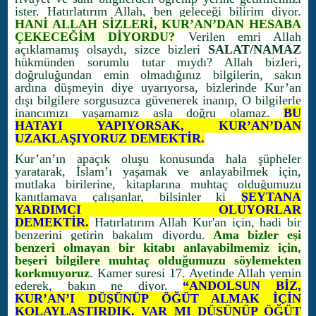
ister. Hatırlatırım Allah, ben geleceği bilirim diyor.
HANİ ALLAH SİZLERİ, KUR’AN’DAN HESABA
ÇEKECEĞİM DİYORDU?
Verilen emri Allah
açıklamamış olsaydı, sizce bizleri
SALAT/NAMAZ
hükmünden sorumlu tutar mıydı? Allah bizleri,
doğruluğundan emin olmadığınız bilgilerin, sakın
ardına düşmeyin diye uyarıyorsa, bizlerinde Kur’an
dışı bilgilere sorgusuzca güvenerek inanıp, O bilgilerle
inancımızı yaşamamız asla doğru olamaz.
BU
HATAYI YAPIYORSAK, KUR’AN’DAN
UZAKLAŞIYORUZ DEMEKTİR.
Kur’an’ın apaçık oluşu konusunda hala şüpheler
yaratarak, İslam’ı yaşamak ve anlayabilmek için,
mutlaka birilerine, kitaplarına muhtaç olduğumuzu
kanıtlamaya çalışanlar, bilsinler ki
ŞEYTANA
YARDIMCI OLUYORLAR
DEMEKTİR.
Hatırlatırım Allah Kur'an için, hadi bir
benzerini getirin bakalım diyordu.
Ama bizler eşi
benzeri olmayan bir kitabı anlayabilmemiz için,
beşeri bilgilere muhtaç olduğumuzu söylemekten
korkmuyoruz
. Kamer suresi 17. Ayetinde Allah yemin
ederek, bakın ne diyor.
“ANDOLSUN BİZ,
KUR’AN’I DÜŞÜNÜP ÖĞÜT ALMAK İÇİN
KOLAYLAŞTIRDIK. VAR MI DÜŞÜNÜP ÖĞÜT