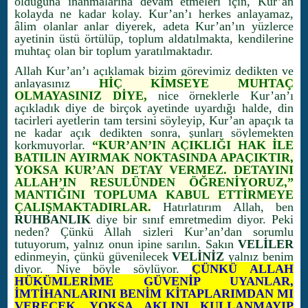
olduğuna inanmalarına devam etmeleri için, Kur’an
kolayda ne kadar kolay. Kur’an’ı herkes anlayamaz,
âlim olanlar anlar diyerek, adeta Kur’an’ın yüzlerce
ayetinin üstü örtülüp, toplum aldatılmakta, kendilerine
muhtaç olan bir toplum yaratılmaktadır.
Allah Kur’an’ı açıklamak bizim görevimiz dedikten ve
anlayasınız
HİÇ KİMSEYE MUHTAÇ
OLMAYASINIZ DİYE,
nice örneklerle Kur’an’ı
açıkladık diye de birçok ayetinde uyardığı halde, din
tacirleri ayetlerin tam tersini söyleyip, Kur’an apaçık ta
ne kadar açık dedikten sonra, şunları söylemekten
korkmuyorlar.
“KUR’AN’IN AÇIKLIĞI HAK İLE
BATILIN AYIRMAK NOKTASINDA APAÇIKTIR,
YOKSA KUR’AN DETAY VERMEZ. DETAYINI
ALLAH’IN RESULÜNDEN ÖĞRENİYORUZ,”
MANTIĞINI TOPLUMA KABUL ETTİRMEYE
ÇALIŞMAKTADIRLAR.
Hatırlatırım Allah, ben
RUHBANLIK
diye bir sınıf emretmedim diyor. Peki
neden? Çünkü Allah sizleri Kur’an’dan sorumlu
tutuyorum, yalnız onun ipine sarılın. Sakın
VELİLER
edinmeyin, çünkü güvenilecek
VELİNİZ
yalnız benim
diyor. Niye böyle söylüyor.
ÇÜNKÜ ALLAH
HÜKÜMLERİME GÜVENİP UYANLAR,
İMTİHANLARINI BENİM KİTAPLARIMDAN MI
VERECEK, YOKSA AKLINI KULLANMAYIP