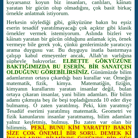
koyarsanız koyun biz insanları, canlıları, kâinatı
yaratan bir gücün olup olmadığını, çok basit birkaç
örnekle anlatmak istiyorum.
Herkesin söylediği gibi, gökyüzüne bakın bu eşsiz
eserin tesadüf yaratılmayacağı çok açıktır gibi klasik
örnekler vermek istemiyorum. Aslında bizleri ve
kâinatı yaratan bir gücün olduğunu anlamak için, örnek
vermeye bile gerek yok, çünkü genlerimizde yaratıcıyı
arama duygusu var. Bu duyguyu inatla bastırmaya
çalışıp kabul etmeyenler ancak, Allah’ın varlığına
şüpheyle bakıyorlar.
ELBETTE GÖKYÜZÜNE
BAKTIĞIMIZDA BU ESERİN, BİR SANATÇISI
OLDUĞUNU GÖREBİLİRSİNİZ.
Günümüzde bilim
adamlarının ortaya çıkardığı bazı kurallar var. Örneğin
matematik, fizik, kimya. Matematiğin, fiziğin,
kimyanın kurallarını yaratan insanlar değil, bulan
ortaya çıkaran insanlar, yani bilim adamları. Bir bilim
adamı çıkmışta beş ile beşi topladığınızda 10 eder diye
bulmamış. O zaten yaratılmış. Peki, kim yaratmış?
Tesadüf eserimi yaratılmış matematik. Geometri ve
fizik kanunlarını insanlar yaratmamış, bilim adamları
yalnız keşfetmiş, bulmuş. Bu zaten var olan bir
bilimmiş.
PEKİ, BUNU KİM YARATTI? BAKIN
SİZE ÇOK ÖNEMLİ BİR SORU. DEMEK Kİ