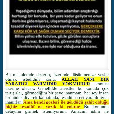
Bu makalemde sizlerin, üzerinde düşünmenize vesile
olmak istediğim konu,
ALLAH YANİ BİR
YARATICI VARMIDIR YOKMUDUR
konusu
üzerine olacak. Genellikle ateistler bu konuda çok
tartışırlar, görmediğim bir şeye inanmam, her şey insan
ürünüdür diyerek kâinatında, tesadüf eseri yaratıldığına
inanırlar.
Ama kendi gözleri ile gördüğü şahit olduğu
hiçbir tesadüf ne yazık ki yoktur.
Bu konunun
detayına girmek istemiyorum. Amacım adını ne