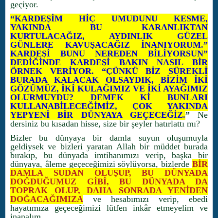
geçiyor.
“KARDEŞİM HİÇ UMUDUNU KESME,
YAKINDA BU KARANLIKTAN
KURTULACAĞIZ, AYDINLIK GÜZEL
GÜNLERE KAVUŞACAĞIZ İNANIYORUM.”
KARDEŞİ BUNU NEREDEN BİLİYORSUN”
DEDİĞİNDE KARDEŞİ BAKIN NASIL BİR
ÖRNEK VERİYOR. “ÇÜNKÜ BİZ SÜREKLİ
BURADA KALACAK OLSAYDIK, BİZİM İKİ
GÖZÜMÜZ, İKİ KULAĞIMIZ VE İKİ AYAĞIMIZ
OLURMUYDU? DEMEK Kİ BUNLARI
KULLANABİLECEĞİMİZ, ÇOK YAKINDA
YEPYENİ BİR DÜNYAYA GEÇECEĞİZ.
”
Ne
dersiniz bu kısadan hisse, size bir şeyler hatırlattı mı?
Bizler bu dünyaya bir damla suyun oluşumuyla
geldiysek ve bizleri yaratan Allah bir müddet burada
bırakıp, bu dünyada imtihanımızı verip, başka bir
dünyaya, âleme geçeceğimizi söylüyorsa, bizlerde
BİR
DAMLA SUDAN OLUŞUP, BU DÜNYADA
DOĞDUĞUMUZ GİBİ, BU DÜNYADA DA
TOPRAK OLUP, DAHA SONRADA YENİDEN
DOĞACAĞIMIZA
ve hesabımızı verip, ebedi
hayatımıza geçeceğimizi lütfen inkâr etmeyelim ve
inanalım.