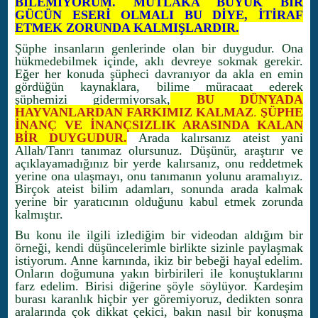
BİLEMİYORUM. MUTLAKA BÜYÜK BİR
GÜCÜN ESERİ OLMALI BU DİYE, İTİRAF
ETMEK ZORUNDA KALMIŞLARDIR.
Şüphe insanların genlerinde olan bir duygudur. Ona
hükmedebilmek içinde, aklı devreye sokmak gerekir.
Eğer her konuda şüpheci davranıyor da akla en emin
gördüğün kaynaklara, bilime müracaat ederek
şüphemizi gidermiyorsak,
BU DÜNYADA
HAYVANLARDAN FARKIMIZ KALMAZ
.
ŞÜPHE
İNANÇ VE İNANÇSIZLIK ARASINDA KALAN
BİR DUYGUDUR.
Arada kalırsanız ateist yani
Allah/Tanrı tanımaz olursunuz. Düşünür, araştırır ve
açıklayamadığınız bir yerde kalırsanız, onu reddetmek
yerine ona ulaşmayı, onu tanımanın yolunu aramalıyız.
Birçok ateist bilim adamları, sonunda arada kalmak
yerine bir yaratıcının olduğunu kabul etmek zorunda
kalmıştır.
Bu konu ile ilgili izlediğim bir videodan aldığım bir
örneği, kendi düşüncelerimle birlikte sizinle paylaşmak
istiyorum. Anne karnında, ikiz bir bebeği hayal edelim.
Onların doğumuna yakın birbirileri ile konuştuklarını
farz edelim. Birisi diğerine şöyle söylüyor. Kardeşim
burası karanlık hiçbir yer göremiyoruz, dedikten sonra
aralarında çok dikkat çekici, bakın nasıl bir konuşma