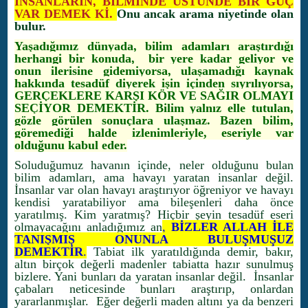
İNSANLARIN, BİLMİNDE ÜSTÜNDE BİR GÜÇ
VAR DEMEK Kİ.
Onu ancak arama niyetinde olan
bulur.
Yaşadığımız dünyada, bilim adamları araştırdığı
herhangi bir konuda, bir yere kadar geliyor ve
onun ilerisine gidemiyorsa, ulaşamadığı kaynak
hakkında tesadüf diyerek işin içinden sıyrılıyorsa,
GERÇEKLERE KARŞI KÖR VE SAĞIR OLMAYI
SEÇİYOR DEMEKTİR. Bilim yalnız elle tutulan,
gözle görülen sonuçlara ulaşmaz. Bazen bilim,
göremediği halde izlenimleriyle, eseriyle var
olduğunu kabul eder.
Soluduğumuz havanın içinde, neler olduğunu bulan
bilim adamları, ama havayı yaratan insanlar değil.
İnsanlar var olan havayı araştırıyor öğreniyor ve havayı
kendisi yaratabiliyor ama bileşenleri daha önce
yaratılmış. Kim yaratmış? Hiçbir şeyin tesadüf eseri
olmayacağını anladığımız an
,
BİZLER ALLAH İLE
TANIŞMIŞ ONUNLA BULUŞMUŞUZ
DEMEKTİR
.
Tabiat ilk yaratıldığında demir, bakır,
altın birçok değerli madenler tabiatta hazır sunulmuş
bizlere. Yani bunları da yaratan insanlar değil. İnsanlar
çabaları neticesinde bunları araştırıp, onlardan
yararlanmışlar. Eğer değerli maden altını ya da benzeri