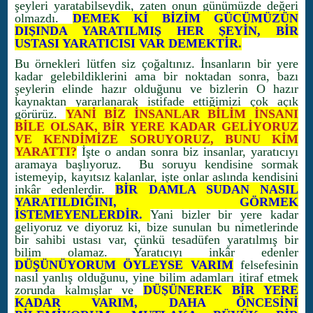
şeyleri yaratabilseydik, zaten onun günümüzde değeri
olmazdı.
DEMEK Kİ BİZİM GÜCÜMÜZÜN
DIŞINDA YARATILMIŞ HER ŞEYİN, BİR
USTASI YARATICISI VAR DEMEKTİR.
Bu örnekleri lütfen siz çoğaltınız. İnsanların bir yere
kadar gelebildiklerini ama bir noktadan sonra, bazı
şeylerin elinde hazır olduğunu ve bizlerin O hazır
kaynaktan yararlanarak istifade ettiğimizi çok açık
görürüz.
YANİ BİZ İNSANLAR BİLİM İNSANI
BİLE OLSAK, BİR YERE KADAR GELİYORUZ
VE KENDİMİZE SORUYORUZ, BUNU KİM
YARATTI?
İşte o andan sonra biz insanlar, yaratıcıyı
aramaya başlıyoruz. Bu soruyu kendisine sormak
istemeyip, kayıtsız kalanlar, işte onlar aslında kendisini
inkâr edenlerdir.
BİR DAMLA SUDAN NASIL
YARATILDIĞINI, GÖRMEK
İSTEMEYENLERDİR.
Yani bizler bir yere kadar
geliyoruz ve diyoruz ki, bize sunulan bu nimetlerinde
bir sahibi ustası var, çünkü tesadüfen yaratılmış bir
bilim olamaz. Yaratıcıyı inkâr edenler
DÜŞÜNÜYORUM ÖYLEYSE VARIM
felsefesinin
nasıl yanlış olduğunu, yine bilim adamları itiraf etmek
zorunda kalmışlar ve
DÜŞÜNEREK BİR YERE
KADAR VARIM, DAHA ÖNCESİNİ