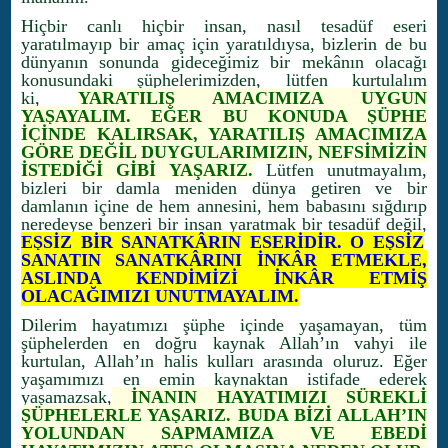
Hiçbir canlı hiçbir insan, nasıl tesadüf eseri
yaratılmayıp bir amaç için yaratıldıysa, bizlerin de bu
dünyanın sonunda gideceğimiz bir mekânın olacağı
konusundaki şüphelerimizden, lütfen kurtulalım
ki,
YARATILIŞ AMACIMIZA UYGUN
YAŞAYALIM. EĞER BU KONUDA ŞÜPHE
İÇİNDE KALIRSAK, YARATILIŞ AMACIMIZA
GÖRE DEĞİL DUYGULARIMIZIN, NEFSİMİZİN
İSTEDİĞİ GİBİ YAŞARIZ.
Lütfen unutmayalım,
bizleri bir damla meniden dünya getiren ve bir
damlanın içine de hem annesini, hem babasını sığdırıp
neredeyse benzeri bir insan yaratmak bir tesadüf değil,
EŞSİZ BİR SANATKÂRIN ESERİDİR. O EŞSİZ
SANATIN SANATKÂRINI İNKÂR ETMEKLE,
ASLINDA KENDİMİZİ İNKÂR ETMİŞ
OLACAĞIMIZI UNUTMAYALIM.
Dilerim hayatımızı şüphe içinde yaşamayan, tüm
şüphelerden en doğru kaynak Allah’ın vahyi ile
kurtulan, Allah’ın halis kulları arasında oluruz. Eğer
yaşamımızı en emin kaynaktan istifade ederek
yaşamazsak,
İNANIN HAYATIMIZI SÜREKLİ
ŞÜPHELERLE YAŞARIZ. BUDA BİZİ ALLAH’IN
YOLUNDAN SAPMAMIZA VE EBEDİ