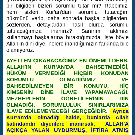
bir bilgiden bizleri sorumlu tutar mı? Rabbimiz,
hem sizleri Kur'an'dan sorumlu tutacağım
hükmünü verip, daha sonrada başka bilgilerden,
sözlerden, detaylardan nasıl olurda sorumlu
tutulacağımıza inanırız? Sanırım aklımızı
kullanmayı başkalarına bıraktığımızda, işte böyle
Allah'ın dini diye, nelere inandığımızın farkında bile
olamıyoruz.
AYETTEN ÇIKARACAĞIMIZ EN ÖNEMLİ DERS,
ALLAH'IN KUR’AN'DA BAHSETMEDİĞİ,
HÜKÜM VERMEDİĞİ HİÇBİR KONUDAN
SORUMLU OLMADIĞIMIZ VE
BAHSEDİLMEYEN BİR KONUYU, HİÇ
KİMSENİN DİNE İLAVE YAPAMAYACAĞI,
MEZHEPLERİN ÖĞRETİLERİNİN DİN
OLMADIĞI, SORUMLULUK SINIRLARIMIZA
İLAVE EDİLEMEYECEĞİ GERÇEĞİDİR.​
Ayrıca
Kur’an'da olmadığı halde, bunlarda Allah
katındandır diyenlere inanırsak,
ALLAH'A
AÇIKÇA YALAN UYDURMUŞ, İFTİRA ATMIŞ