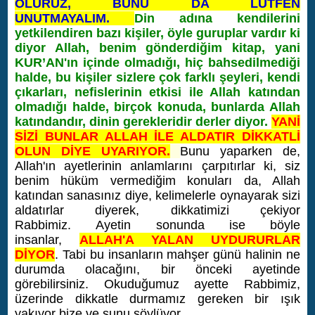
OLURUZ, BUNU DA LÜTFEN
UNUTMAYALIM.
Din adına kendilerini
yetkilendiren bazı kişiler, öyle guruplar vardır ki
diyor Allah, benim gönderdiğim kitap, yani
KUR’AN'ın içinde olmadığı, hiç bahsedilmediği
halde, bu kişiler sizlere çok farklı şeyleri, kendi
çıkarları, nefislerinin etkisi ile Allah katından
olmadığı halde, birçok konuda, bunlarda Allah
katındandır, dinin gerekleridir derler diyor.
YANİ
SİZİ BUNLAR ALLAH İLE ALDATIR DİKKATLİ
OLUN DİYE UYARIYOR.
Bunu yaparken de,
Allah'ın ayetlerinin anlamlarını çarpıtırlar ki, siz
benim hüküm vermediğim konuları da, Allah
katından sanasınız diye, kelimelerle oynayarak sizi
aldatırlar diyerek, dikkatimizi çekiyor
Rabbimiz.
Ayetin sonunda ise böyle
insanlar,
ALLAH'A YALAN UYDURURLAR
DİYOR
. Tabi bu insanların mahşer günü halinin ne
durumda olacağını, bir önceki ayetinde
görebilirsiniz. Okuduğumuz ayette Rabbimiz,
üzerinde dikkatle durmamız gereken bir ışık
yakıyor bize ve şunu söylüyor.