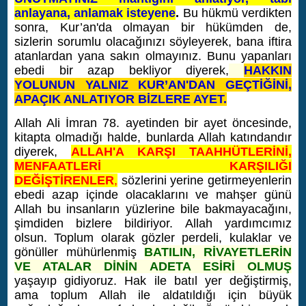
anlayana, anlamak isteyene
.
Bu hükmü verdikten
sonra, Kur’an'da olmayan bir hükümden de,
sizlerin sorumlu olacağınızı söyleyerek, bana iftira
atanlardan yana sakın olmayınız. Bunu yapanları
ebedi bir azap bekliyor diyerek,
HAKKIN
YOLUNUN YALNIZ KUR’AN'DAN GEÇTİĞİNİ,
APAÇIK ANLATIYOR BİZLERE AYET.
Allah Ali İmran 78. ayetinden bir ayet öncesinde,
kitapta olmadığı halde, bunlarda Allah katındandır
diyerek,
ALLAH'A KARŞI TAAHHÜTLERİNİ,
MENFAATLERİ KARŞILIĞI
DEĞİŞTİRENLER
,
sözlerini yerine getirmeyenlerin
ebedi azap içinde olacaklarını ve mahşer günü
Allah bu insanların yüzlerine bile bakmayacağını,
şimdiden bizlere bildiriyor.
Allah yardımcımız
olsun. Toplum olarak gözler perdeli, kulaklar ve
gönüller mühürlenmiş
BATILIN, RİVAYETLERİN
VE ATALAR DİNİN ADETA ESİRİ OLMUŞ
yaşayıp gidiyoruz. Hak ile batıl yer değiştirmiş,
ama toplum Allah ile aldatıldığı için büyük