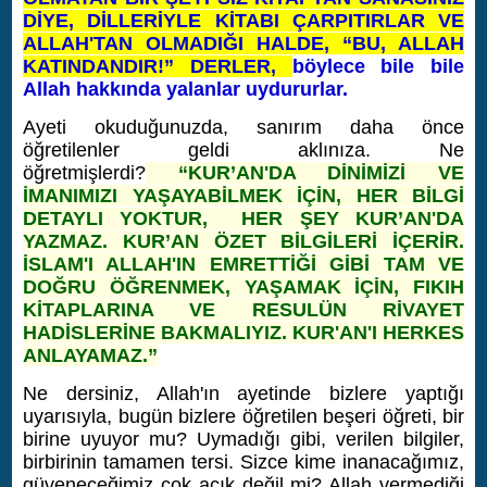
DİYE, DİLLERİYLE KİTABI ÇARPITIRLAR VE
ALLAH'TAN OLMADIĞI HALDE, “BU, ALLAH
KATINDANDIR!” DERLER,
böylece bile bile
Allah hakkında yalanlar uydururlar.
Ayeti okuduğunuzda, sanırım daha önce
öğretilenler geldi aklınıza. Ne
öğretmişlerdi?
“KUR’AN'DA DİNİMİZİ VE
İMANIMIZI YAŞAYABİLMEK İÇİN, HER BİLGİ
DETAYLI YOKTUR, HER ŞEY KUR’AN'DA
YAZMAZ. KUR’AN ÖZET BİLGİLERİ İÇERİR.
İSLAM'I ALLAH'IN EMRETTİĞİ GİBİ TAM VE
DOĞRU ÖĞRENMEK, YAŞAMAK İÇİN, FIKIH
KİTAPLARINA VE RESULÜN RİVAYET
HADİSLERİNE BAKMALIYIZ. KUR'AN'I HERKES
ANLAYAMAZ.”
Ne dersiniz, Allah'ın ayetinde bizlere yaptığı
uyarısıyla, bugün bizlere öğretilen beşeri öğreti, bir
birine uyuyor mu? Uymadığı gibi, verilen bilgiler,
birbirinin tamamen tersi. Sizce kime inanacağımız,
güveneceğimiz çok açık değil mi? Allah vermediği