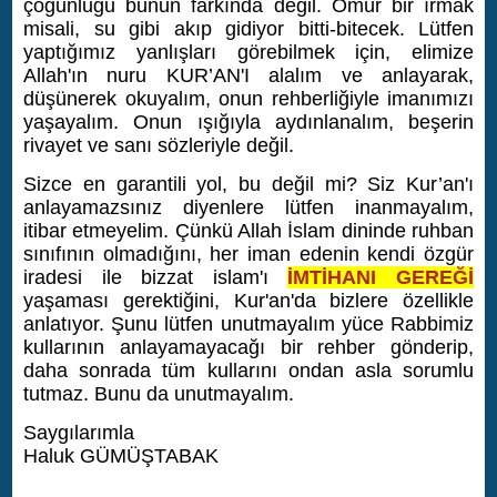
çoğunluğu bunun farkında değil. Ömür bir ırmak
misali, su gibi akıp gidiyor bitti-bitecek. Lütfen
yaptığımız yanlışları görebilmek için, elimize
Allah'ın nuru KUR’AN'I alalım ve anlayarak,
düşünerek okuyalım, onun rehberliğiyle imanımızı
yaşayalım. Onun ışığıyla aydınlanalım, beşerin
rivayet ve sanı sözleriyle değil.
Sizce en garantili yol, bu değil mi? Siz Kur’an'ı
anlayamazsınız diyenlere lütfen inanmayalım,
itibar etmeyelim. Çünkü Allah İslam dininde ruhban
sınıfının olmadığını, her iman edenin kendi özgür
iradesi ile bizzat islam'ı
İMTİHANI GEREĞİ
yaşaması gerektiğini, Kur'an'da bizlere özellikle
anlatıyor. Şunu lütfen unutmayalım yüce Rabbimiz
kullarının anlayamayacağı bir rehber gönderip,
daha sonrada tüm kullarını ondan asla sorumlu
tutmaz. Bunu da unutmayalım.
Saygılarımla
Haluk GÜMÜŞTABAK