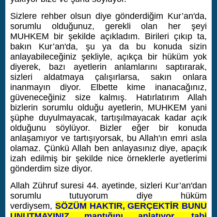
Sizlere rehber olsun diye gönderdiğim Kur’an'da,
sorumlu olduğunuz, gerekli olan her şeyi
MUHKEM bir şekilde açıkladım. Birileri çıkıp ta,
bakın Kur’an'da, şu ya da bu konuda sizin
anlayabileceğiniz şekliyle, açıkça bir hüküm yok
diyerek, bazı ayetlerin anlamlarını saptırarak,
sizleri aldatmaya çalışırlarsa, sakın onlara
inanmayın diyor. Elbette kime inanacağınız,
güveneceğiniz size kalmış. Hatırlatırım Allah
bizlerin sorumlu olduğu ayetlerin, MUHKEM yani
şüphe duyulmayacak, tartışılmayacak kadar açık
olduğunu söylüyor. Bizler eğer bir konuda
anlaşamıyor ve tartışıyorsak, bu Allah'ın emri asla
olamaz. Çünkü Allah ben anlayasınız diye, apaçık
izah edilmiş bir şekilde nice örneklerle ayetlerimi
gönderdim size diyor.
Allah Zühruf suresi 44. ayetinde, sizleri Kur’an'dan
sorumlu tutuyorum diye hüküm
verdiysem,
SÖZÜM HAKTIR, GERÇEKTİR BUNU
UNUTMAYINIZ mantığını anlatıyor, tabi