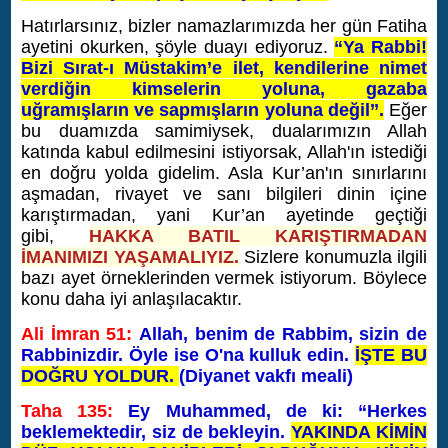
Hatırlarsınız, bizler namazlarımızda her gün Fatiha
ayetini okurken, şöyle duayı ediyoruz.
“Ya Rabbi!
Bizi Sırat-ı Müstakim’e ilet, kendilerine nimet
verdiğin kimselerin yoluna, gazaba
uğramışların ve sapmışların yoluna değil’’.
Eğer
bu duamızda samimiysek, dualarımızın Allah
katında kabul edilmesini istiyorsak, Allah'ın istediği
en doğru yolda gidelim. Asla Kur’an'ın sınırlarını
aşmadan, rivayet ve sanı bilgileri dinin içine
karıştırmadan, yani Kur’an ayetinde geçtiği
gibi,
HAKKA BATIL KARIŞTIRMADAN
İMANIMIZI YAŞAMALIYIZ.
Sizlere konumuzla ilgili
bazı ayet örneklerinden vermek istiyorum. Böylece
konu daha iyi anlaşılacaktır.
Ali İmran 51:
Allah, benim de Rabbim, sizin de
Rabbinizdir. Öyle ise O'na kulluk edin.
İŞTE BU
DOĞRU YOLDUR.
(Diyanet vakfı meali)
Taha 135:
Ey Muhammed, de ki: “Herkes
beklemektedir, siz de bekleyin.
YAKINDA KİMİN