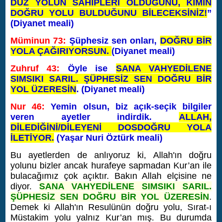
DÜZ YOLUN SAHİPLERİ OLDUĞUNU, KİMİN
DOĞRU YOLU BULDUĞUNU BİLECEKSİNİZ!
”
(Diyanet meali)
Müminun 73:
Şüphesiz sen onları,
DOĞRU BİR
YOLA ÇAĞIRIYORSUN.
(Diyanet meali)
Zuhruf 43:
Öyle ise
SANA VAHYEDİLENE
SIMSIKI SARIL. ŞÜPHESİZ SEN DOĞRU BİR
YOL ÜZERESİN
. (Diyanet meali)
Nur 46:
Yemin olsun, biz açık-seçik bilgiler
veren ayetler indirdik.
ALLAH,
DİLEDİĞİNİ/DİLEYENİ DOSDOĞRU YOLA
İLETİYOR.
(Yaşar Nuri Öztürk meali)
Bu ayetlerden de anlıyoruz ki, Allah'ın doğru
yolunu bizler ancak hurafeye sapmadan Kur’an ile
bulacağımız çok açıktır. Bakın Allah elçisine ne
diyor.
SANA VAHYEDİLENE SIMSIKI SARIL.
ŞÜPHESİZ SEN DOĞRU BİR YOL ÜZERESİN
.
Demek ki Allah'ın Resulünün doğru yolu, Sırat-ı
Müstakim yolu yalnız Kur’an mış. Bu durumda