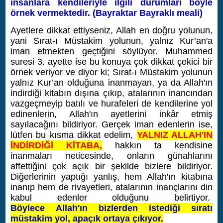
insanlara kendileriyle ilgili durumları böyle
örnek vermektedir. (Bayraktar Bayraklı meali)
Ayetlere dikkat ettiyseniz, Allah en doğru yolunun,
yani Sırat-ı Müstakim yolunun, yalnız Kur’an'a
iman etmekten geçtiğini söylüyor. Muhammed
suresi 3. ayette ise bu konuya çok dikkat çekici bir
örnek veriyor ve diyor ki; Sırat-ı Müstakim yolunun
yalnız Kur’an olduğuna inanmayan, ya da Allah'ın
indirdiği kitabın dışına çıkıp, atalarının inancından
vazgeçmeyip batılı ve hurafeleri de kendilerine yol
edinenlerin, Allah'ın ayetlerini inkâr etmiş
sayılacağını bildiriyor. Gerçek iman edenlerin ise,
lütfen bu kısma dikkat edelim,
YALNIZ ALLAH'IN
İNDİRDİĞİ KİTABA,
hakkın ta kendisine
inanmaları neticesinde, onların günahlarını
affettiğini çok açık bir şekilde bizlere bildiriyor.
Diğerlerinin yaptığı yanlış, hem Allah'ın kitabına
inanıp hem de rivayetleri, atalarının inançlarını din
kabul edenler olduğunu belirtiyor.
Böylece
Al
lah'ın bizlerden istediği sıratı
müstakim yol, apaçık ortaya çıkıyor.