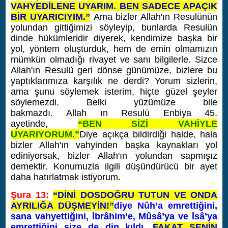
VAHYEDİLENE UYARIM. BEN SADECE APAÇIK
BİR UYARICIYIM.”
Ama bizler Allah'ın Resulünün
yolundan gittiğimizi söyleyip, bunlarda Resulün
dinde hükümleridir diyerek, kendimize başka bir
yol, yöntem oluşturduk, hem de emin olmamızın
mümkün olmadığı rivayet ve sanı bilgilerle. Sizce
Allah'ın Resulü geri dönse günümüze, bizlere bu
yaptıklarımıza karşılık ne derdi? Yorum sizlerin,
ama şunu söylemek isterim, hiçte güzel şeyler
söylemezdi. Belki yüzümüze bile
bakmazdı.
Allah ın Resulü Enbiya 45.
ayetinde,
“BEN SİZİ VAHİYLE
UYARIYORUM.”
Diye açıkça bildirdiği halde, hala
bizler Allah'ın vahyinden başka kaynakları yol
ediniyorsak, bizler Allah'ın yolundan sapmışız
demektir. Konumuzla ilgili düşündürücü bir ayet
daha hatırlatmak istiyorum.
Şura 13:
“DİNİ DOSDOĞRU TUTUN VE ONDA
AYRILIĞA DÜŞMEYİN!”
diye Nûh’a emrettiğini,
sana vahyettiğini, İbrâhim’e, Mûsâ’ya ve İsâ’ya
emrettiğini size de din kıldı.
FAKAT SENİN