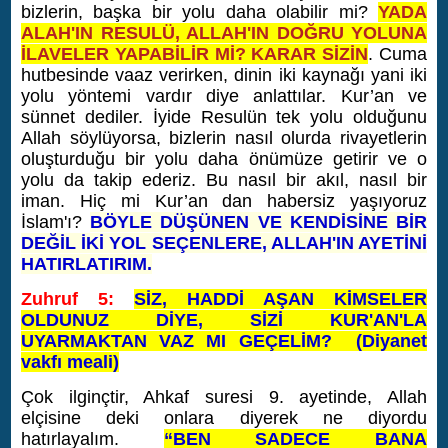
bizlerin, başka bir yolu daha olabilir mi?
YADA
ALAH'IN RESULÜ, ALLAH'IN DOĞRU YOLUNA
İLAVELER YAPABİLİR Mİ? KARAR SİZİN
. Cuma
hutbesinde vaaz verirken, dinin iki kaynağı yani iki
yolu yöntemi vardır diye anlattılar. Kur’an ve
sünnet dediler. İyide Resulün tek yolu olduğunu
Allah söylüyorsa, bizlerin nasıl olurda rivayetlerin
oluşturduğu bir yolu daha önümüze getirir ve o
yolu da takip ederiz. Bu nasıl bir akıl, nasıl bir
iman. Hiç mi Kur’an dan habersiz yaşıyoruz
İslam'ı?
BÖYLE DÜŞÜNEN VE KENDİSİNE BİR
DEĞİL İKİ YOL SEÇENLERE, ALLAH'IN AYETİNİ
HATIRLATIRIM.
Zuhruf 5:
SİZ, HADDİ AŞAN KİMSELER
OLDUNUZ DİYE, SİZİ KUR'AN'LA
UYARMAKTAN VAZ MI GEÇELİM?
(Diyanet
vakfı meali)
Çok ilginçtir, Ahkaf suresi 9. ayetinde, Allah
elçisine deki onlara diyerek ne diyordu
hatırlayalım.
“BEN SADECE BANA