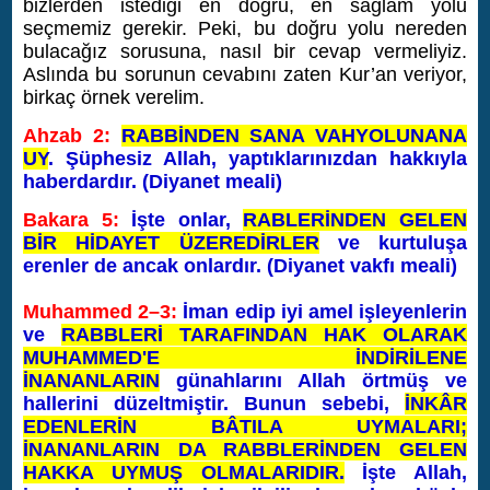
bizlerden istediği en doğru, en sağlam yolu
seçmemiz gerekir. Peki, bu doğru yolu nereden
bulacağız sorusuna, nasıl bir cevap vermeliyiz.
Aslında bu sorunun cevabını zaten Kur’an veriyor,
birkaç örnek verelim.
Ahzab 2:
RABBİNDEN SANA VAHYOLUNANA
UY
. Şüphesiz Allah, yaptıklarınızdan hakkıyla
haberdardır. (Diyanet meali)
Bakara 5:
İşte onlar,
RABLERİNDEN GELEN
BİR HİDAYET ÜZEREDİRLER
ve kurtuluşa
erenler de ancak onlardır. (Diyanet vakfı meali)
Muhammed 2–3:
İman edip iyi amel işleyenlerin
ve
RABBLERİ TARAFINDAN HAK OLARAK
MUHAMMED'E İNDİRİLENE
İNANANLARIN
günahlarını Allah örtmüş ve
hallerini düzeltmiştir. Bunun sebebi,
İNKÂR
EDENLERİN BÂTILA UYMALARI;
İNANANLARIN DA RABBLERİNDEN GELEN
HAKKA UYMUŞ OLMALARIDIR.
İşte Allah,