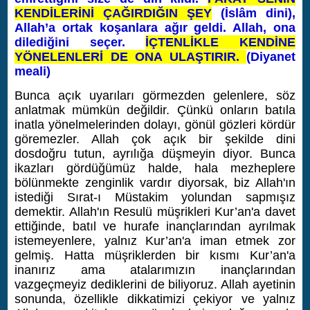
KENDİLERİNİ ÇAĞIRDIĞIN ŞEY
(İslâm dini),
Allah’a ortak koşanlara ağır geldi. Allah, ona
dilediğini seçer.
İÇTENLİKLE KENDİNE
YÖNELENLERİ DE ONA ULAŞTIRIR.
(Diyanet
meali)
Bunca açık uyarıları görmezden gelenlere, söz
anlatmak mümkün değildir. Çünkü onların batıla
inatla yönelmelerinden dolayı, gönül gözleri kördür
göremezler. Allah çok açık bir şekilde dini
dosdoğru tutun, ayrılığa düşmeyin diyor. Bunca
ikazları gördüğümüz halde, hala mezheplere
bölünmekte zenginlik vardır diyorsak, biz Allah'ın
istediği Sırat-ı Müstakim yolundan sapmışız
demektir. Allah'ın Resulü müşrikleri Kur’an'a davet
ettiğinde, batıl ve hurafe inançlarından ayrılmak
istemeyenlere, yalnız Kur’an'a iman etmek zor
gelmiş. Hatta müşriklerden bir kısmı Kur’an'a
inanırız ama atalarımızın inançlarından
vazgeçmeyiz dediklerini de biliyoruz. Allah ayetinin
sonunda, özellikle dikkatimizi çekiyor ve yalnız