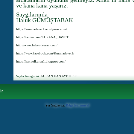
ve kana kana yaşarız.
Saygılarımla
Haluk GÜMÜŞTABAK
https://kuranadavet1.wordpress.com/
https://twitter.com/KURANA_DAVET
http://www.hakyolkuran.com/
https://www.facebook.com/Kuranadavet1/
https://hakyolkuran1.blogspot.com/
Sayfa Kategorisi:
KUR'AN DAN AYETLER.
Yer Sağlayıcı:
Bilgi Kurumsal