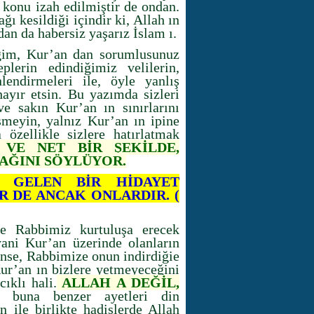
ı konu izah edilmiştir de ondan.
ğı kesildiği içindir ki, Allah ın
dan da habersiz yaşarız İslam ı.
ğim, Kur’an dan sorumlusunuz
lerin edindiğimiz velilerin,
nlendirmeleri ile, öyle yanlış
hayır etsin. Bu yazımda sizleri
e sakın Kur’an ın sınırlarını
şmeyin, yalnız Kur’an ın ipine
 özellikle sizlere hatırlatmak
VE NET BİR ŞEKİLDE,
AĞINI SÖYLÜYOR.
EN GELEN BİR HİDAYET
 DE ANCAK ONLARDIR. (
de Rabbimiz kurtuluşa erecek
yani Kur’an üzerinde olanların
tense, Rabbimize onun indirdiğie
 Kur’an ın bizlere yetmeyeceğini
ıklı hali.
ALLAH A DEĞİL,
una benzer ayetleri din
 ile birlikte hadislerde Allah