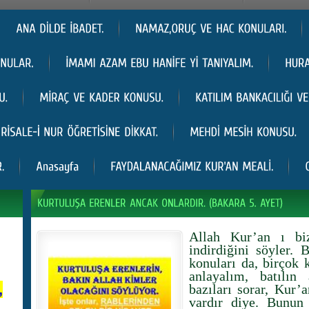
Allah Kur’an ı biz
indirdiğini söyler. 
konuları da, birçok k
anlayalım, batılın
,
bazıları sorar, Kur’
vardır diye. Bunun 