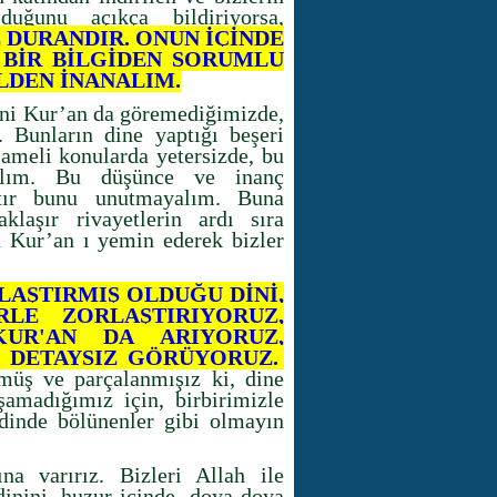
uğunu açıkça bildiriyorsa,
 DURANDIR. ONUN İÇİNDE
Ç BİR BİLGİDEN SORUMLU
LDEN İNANALIM.
rini Kur’an da göremediğimizde,
Bunların dine yaptığı beşeri
 ameli konularda yetersizde, bu
yalım. Bu düşünce ve inanç
tır bunu unutmayalım. Buna
laşır rivayetlerin ardı sıra
h Kur’an ı yemin ederek bizler
YLAŞTIRMIŞ OLDUĞU DİNİ,
RLE ZORLAŞTIRIYORUZ,
UR'AN DA ARIYORUZ,
, DETAYSIZ GÖRÜYORUZ.
müş ve parçalanmışız ki, dine
şamadığımız için, birbirimizle
dinde bölünenler gibi olmayın
na varırız. Bizleri Allah ile
dinini, huzur içinde, doya doya