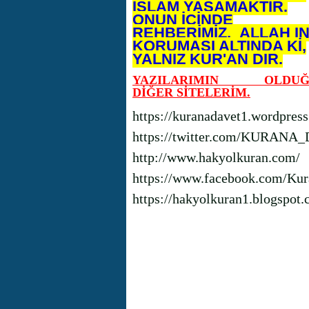
İSLAM YAŞAMAKTIR.
ONUN İÇİNDE
REHBERİMİZ, ALLAH I
KORUMASI ALTINDA Kİ,
YALNIZ KUR'AN DIR.
YAZILARIMIN OLDUĞ
DİĞER SİTELERİM.
https://kuranadavet1.wordpres
https://twitter.com/KURANA
http://www.hakyolkuran.com/
https://www.facebook.com/Kur
https://hakyolkuran1.blogspot.