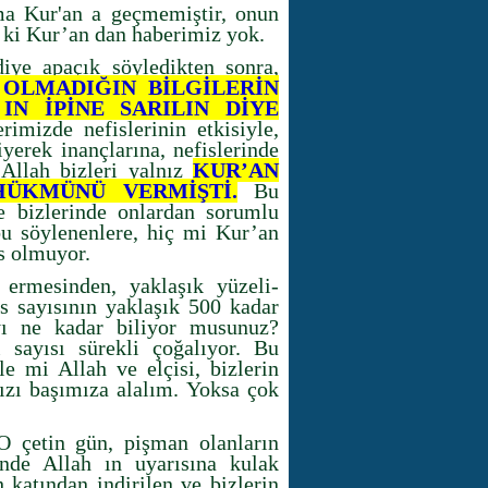
ma Kur'an a geçmemiştir, onun
k ki Kur’an dan haberimiz yok.
iye apaçık söyledikten sonra,
 OLMADIĞIN BİLGİLERİN
IN İPİNE SARILIN DİYE
imizde nefislerinin etkisiyle,
iyerek inançlarına, nefislerinde
 Allah bizleri yalnız
KUR’AN
ÜKMÜNÜ VERMİŞTİ.
Bu
 bizlerinde onlardan sorumlu
 bu söylenenlere, hiç mi Kur’an
rs olmuyor.
ermesinden, yaklaşık yüzeli-
s sayısının yaklaşık 500 kadar
yı ne kadar biliyor musunuz?
 sayısı sürekli çoğalıyor. Bu
le mi Allah ve elçisi, bizlerin
ızı başımıza alalım. Yoksa çok
O çetin gün, pişman olanların
nde Allah ın uyarısına kulak
h katından indirilen ve bizlerin