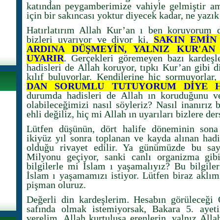
katından peygamberimize vahiyle gelmiştir a
için bir sakıncası yoktur diyecek kadar, ne yazı
Hatırlatırım Allah Kur’an ı ben koruyorum d
bizleri uyarıyor ve diyor ki,
SAKIN EMİN
ARDINA DÜŞMEYİN, YALNIZ KUR'AN 
UYARIR
. Gerçekleri göremeyen bazı kardeşler
hadisleri de Allah koruyor, tıpkı Kur’an gibi d
kılıf buluyorlar. Kendilerine hiç sormuyorlar,
DAN SORUMLU TUTUYORUM DİYE H
durumda hadisleri de Allah ın koruduğunu ve
olabileceğimizi nasıl söyleriz? Nasıl inanırız
ehli değiliz, hiç mi Allah ın uyarıları bizlere de
Lütfen düşünün, dört halife döneminin sona 
ikiyüz yıl sonra toplanan ve kayda alınan hadi
olduğu rivayet edilir. Ya günümüzde bu sa
Milyonu geçiyor, sanki canlı organizma gibi
bilgilerle mi İslam ı yaşamalıyız? Bu bilgiler
İslam ı yaşamamızı istiyor. Lütfen biraz aklım
pişman oluruz.
Değerli din kardeşlerim. Hesabın görüleceği 
safında olmak istemiyorsak, Bakara 5. ayeti
verelim. Allah kurtuluşa erenlerin, yalnız Alla