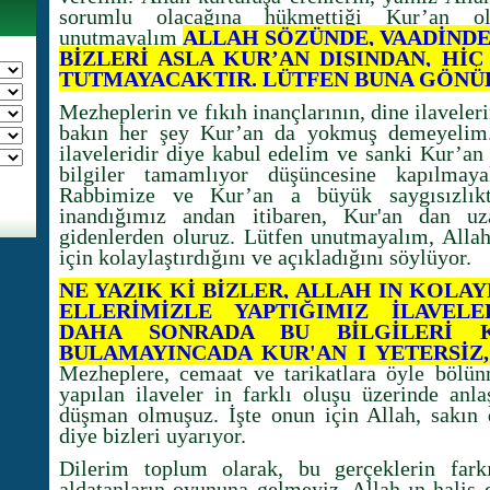
sorumlu olacağına hükmettiği Kur’an old
unutmayalım
ALLAH SÖZÜNDE, VAADİNDE
BİZLERİ ASLA KUR’AN DIŞINDAN, Hİ
TUTMAYACAKTIR. LÜTFEN BUNA GÖNÜ
Mezheplerin ve fıkıh inançlarının, dine ilavele
bakın her şey Kur’an da yokmuş demeyelim. 
ilaveleridir diye kabul edelim ve sanki Kur’an
bilgiler tamamlıyor düşüncesine kapılma
Rabbimize ve Kur’an a büyük saygısızlık
inandığımız andan itibaren, Kur'an dan uzak
gidenlerden oluruz. Lütfen unutmayalım, Alla
için kolaylaştırdığını ve açıkladığını söylüyor.
NE YAZIK Kİ BİZLER, ALLAH IN KOLA
ELLERİMİZLE YAPTIĞIMIZ İLAVELE
DAHA SONRADA BU BİLGİLERİ K
BULAMAYINCADA KUR'AN I YETERSİZ
Mezheplere, cemaat ve tarikatlara öyle bölün
yapılan ilaveler in farklı oluşu üzerinde anla
düşman olmuşuz. İşte onun için Allah, sakın 
diye bizleri uyarıyor.
Dilerim toplum olarak, bu gerçeklerin farkı
aldatanların oyununa gelmeyiz. Allah ın halis 