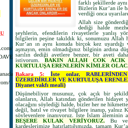
farklı şekillerde ayn
Bizlerin Kur’an ile ba
N
verdiği onca uyarılar
Allah size gönderdi
dediği halde mezhep
şeyhlerin, efendilerin rivayetlerle yanlış yö
U
bilgilerin peşine takıldık ki, sonumuzu Allah 
Kur’an ın aynı konuda birçok kez uyardığı v
s.com/
aşmayın, emin olmadığınız bilginin ardına dü
sarılın dediği ayetlere benzer, bir ayeti daha
_DAVET
istiyorum.
BAKIN ALLAH ÇOK AÇIK 
KURTULUŞA ERENLERİN KİMLER OLAC
anadavet1/
Bakara 5:
İşte onlar, RABLERİND
ÜZEREDİRLER VE KURTULUŞA ERENLER
com/
Diyanet vakfı meali)
Düşünebiliyor musunuz, çok açık bir şekil
olanların, Allah katından gönderilen hidayet 
olacağını söylediği halde, bizler her ne hikmet
değil, batıl ve rivayet bilgilere inanıp, yalnız
söyleyenlere inanıyoruz. İşte İslam âleminin ac
BEŞERE KULAK VERİYORUZ.
Bu ve b
kardeşlerimize hatırlattığımızda, tamam Kur’an