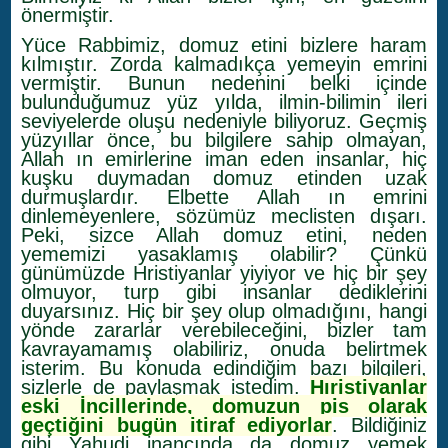
önermiştir.
Yüce Rabbimiz, domuz etini bizlere haram
kılmıştır. Zorda kalmadıkça yemeyin emrini
vermiştir. Bunun nedenini belki içinde
bulunduğumuz yüz yılda, ilmin-bilimin ileri
seviyelerde oluşu nedeniyle biliyoruz. Geçmiş
yüzyıllar önce, bu bilgilere sahip olmayan,
Allah ın emirlerine iman eden insanlar, hiç
kuşku duymadan domuz etinden uzak
durmuşlardır. Elbette Allah ın emrini
dinlemeyenlere, sözümüz meclisten dışarı.
Peki, sizce Allah domuz etini, neden
yememizi yasaklamış olabilir? Çünkü
günümüzde Hristiyanlar yiyiyor ve hiç bir şey
olmuyor, turp gibi insanlar dediklerini
duyarsınız. Hiç bir şey olup olmadığını, hangi
yönde zararlar verebileceğini, bizler tam
kavrayamamış olabiliriz, onuda belirtmek
isterim. Bu konuda edindiğim bazı bilgileri,
sizlerle de paylaşmak istedim.
Hıristiyanlar
eski İncillerinde, domuzun pis olarak
geçtiğini bugün itiraf ediyorlar
. Bildiğiniz
gibi Yahudi inancında da domuz yemek