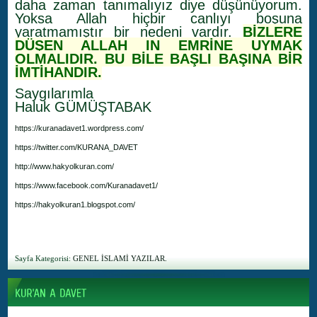
daha zaman tanımalıyız diye düşünüyorum.
Yoksa Allah hiçbir canlıyı boşuna
yaratmamıştır bir nedeni vardır.
BİZLERE
DÜŞEN ALLAH IN EMRİNE UYMAK
OLMALIDIR. BU BİLE BAŞLI BAŞINA BİR
İMTİHANDIR.
Saygılarımla
Haluk GÜMÜŞTABAK
https://kuranadavet1.wordpress.com/
https://twitter.com/KURANA_DAVET
http://www.hakyolkuran.com/
https://www.facebook.com/Kuranadavet1/
https://hakyolkuran1.blogspot.com/
Sayfa Kategorisi:
GENEL İSLAMİ YAZILAR.