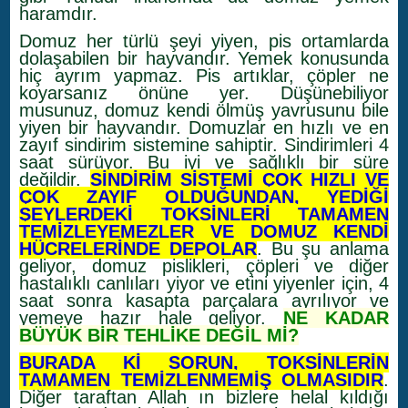
haramdır.
Domuz her türlü şeyi yiyen, pis ortamlarda
dolaşabilen bir hayvandır. Yemek konusunda
hiç ayrım yapmaz. Pis artıklar, çöpler ne
koyarsanız önüne yer. Düşünebiliyor
musunuz, domuz kendi ölmüş yavrusunu bile
yiyen bir hayvandır. Domuzlar en hızlı ve en
zayıf sindirim sistemine sahiptir. Sindirimleri 4
saat sürüyor. Bu iyi ve sağlıklı bir süre
değildir.
SİNDİRİM SİSTEMİ ÇOK HIZLI VE
ÇOK ZAYIF OLDUĞUNDAN, YEDİĞİ
ŞEYLERDEKİ TOKSİNLERİ TAMAMEN
TEMİZLEYEMEZLER VE DOMUZ KENDİ
HÜCRELERİNDE DEPOLAR
. Bu şu anlama
geliyor, domuz pislikleri, çöpleri ve diğer
hastalıklı canlıları yiyor ve etini yiyenler için, 4
saat sonra kasapta parçalara ayrılıyor ve
yemeye hazır hale geliyor.
NE KADAR
BÜYÜK BİR TEHLİKE DEĞİL Mİ?
BURADA Kİ SORUN, TOKSİNLERİN
TAMAMEN TEMİZLENMEMİŞ OLMASIDIR
.
Diğer taraftan Allah ın bizlere helal kıldığı