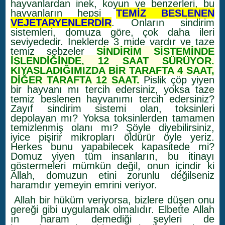
hayvanlardan inek, koyun ve benzerleri, bu
hayvanların hepsi
TEMİZ BESLENEN
VEJETARYENLERDİR
. Onların sindirim
sistemleri, domuza göre, çok daha ileri
seviyededir. İneklerde 3 mide vardır ve taze
temiz sebzeler
SİNDİRİM SİSTEMİNDE
İŞLENDİĞİNDE, 12 SAAT SÜRÜYOR.
KIYASLADIĞIMIZDA BİR TARAFTA 4 SAAT,
DİĞER TARAFTA 12 SAAT.
Pislik çöp yiyen
bir hayvanı mı tercih edersiniz, yoksa taze
temiz beslenen hayvanımı tercih edersiniz?
Zayıf sindirim sistemi olan, toksinleri
depolayan mı? Yoksa toksinlerden tamamen
temizlenmiş olanı mı? Şöyle diyebilirsiniz,
iyice pişirir mikropları öldürür öyle yeriz.
Herkes bunu yapabilecek kapasitede mi?
Domuz yiyen tüm insanların, bu itinayı
göstermeleri mümkün değil, onun içindir ki
Allah, domuzun etini zorunlu değilseniz
haramdır yemeyin emrini veriyor.
Allah bir hüküm veriyorsa, bizlere düşen onu
gereği gibi uygulamak olmalıdır. Elbette Allah
ın haram demediği şeyleri de