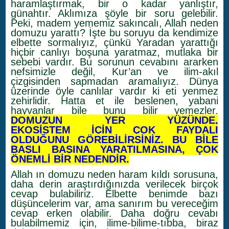
haramlaştırmak, bir o kadar yanlıştır,
günahtır. Aklımıza şöyle bir soru gelebilir.
Peki, madem yememiz sakıncalı, Allah neden
domuzu yarattı? İşte bu soruyu da kendimize
elbette sormalıyız, çünkü Yaradan yarattığı
hiçbir canlıyı boşuna yaratmaz, mutlaka bir
sebebi vardır. Bu sorunun cevabını ararken
nefsimizle değil, Kur’an ve ilim-akıl
çizgisinden sapmadan aramalıyız. Dünya
üzerinde öyle canlılar vardır ki eti yenmez
zehirlidir. Hatta et ile beslenen, yabani
hayvanlar bile bunu bilir yemezler.
DOMUZUN YER YÜZÜNDE,
EKOSİSTEM İÇİN ÇOK FAYDALI
OLDUĞUNU GÖREBİLİRSİNİZ. BU BİLE
BAŞLI BAŞINA YARATILMASINA, ÇOK
ÖNEMLİ BİR NEDENDİR.
Allah ın domuzu neden haram kıldı sorusuna,
daha derin araştırdığınızda verilecek birçok
cevap bulabiliriz. Elbette benimde bazı
düşüncelerim var, ama sanırım bu vereceğim
cevap erken olabilir. Daha doğru cevabı
bulabilmemiz için, ilime-bilime-tıbba, biraz