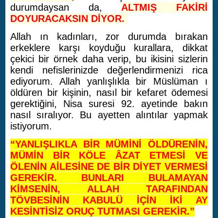
durumdaysan da,
ALTMIŞ FAKİRİ
DOYURACAKSIN DİYOR.
Allah ın kadınları, zor durumda bırakan
erkeklere karşı koyduğu kurallara, dikkat
çekici bir örnek daha verip, bu ikisini sizlerin
kendi nefislerinizde değerlendirmenizi rica
ediyorum. Allah yanlışlıkla bir Müslüman ı
öldüren bir kişinin, nasıl bir kefaret ödemesi
gerektiğini, Nisa suresi 92. ayetinde bakın
nasıl sıralıyor. Bu ayetten alıntılar yapmak
istiyorum.
“YANLIŞLIKLA BİR MÜMİNİ ÖLDÜRENİN,
MÜMİN BİR KÖLE ÂZAT ETMESİ VE
ÖLENİN AİLESİNE DE BİR DİYET VERMESİ
GEREKİR. BUNLARI BULAMAYAN
KİMSENİN, ALLAH TARAFINDAN
TÖVBESİNİN KABULÜ İÇİN İKİ AY
KESİNTİSİZ ORUÇ TUTMASI GEREKİR.”