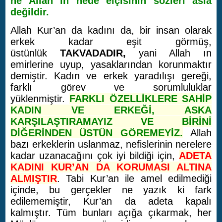
ne Allah ın nede elçisinin sözleri asla
değildir.
Allah Kur’an da kadını da, bir insan olarak
erkek kadar eşit görmüş,
üstünlük
TAKVADADIR,
yani Allah ın
emirlerine uyup, yasaklarından korunmaktır
demiştir. Kadın ve erkek yaradılışı gereği,
farklı görev ve sorumluluklar
yüklenmiştir.
FARKLI ÖZELLİKLERE SAHİP
KADIN VE ERKEĞİ, ASKA
KARŞILAŞTIRAMAYIZ VE BİRİNİ
DİĞERİNDEN ÜSTÜN GÖREMEYİZ.
Allah
bazı erkeklerin uslanmaz, nefislerinin nerelere
kadar uzanacağını çok iyi bildiği için,
ADETA
KADINI KUR’AN DA KORUMASI ALTINA
ALMIŞTIR
. Tabi Kur’an ile amel edilmediği
içinde, bu gerçekler ne yazık ki fark
edilememiştir, Kur’an da adeta kapalı
kalmıştır. Tüm bunları açığa çıkarmak, her