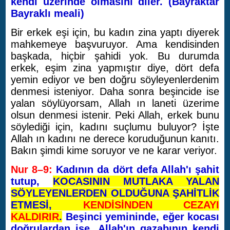
kendi üzerinde olmasını diler. (Bayraktar
Bayraklı meali)
Bir erkek eşi için, bu kadın zina yaptı diyerek
mahkemeye başvuruyor. Ama kendisinden
başkada, hiçbir şahidi yok. Bu durumda
erkek, eşim zina yapmıştır diye, dört defa
yemin ediyor ve ben doğru söyleyenlerdenim
denmesi isteniyor. Daha sonra beşincide ise
yalan söylüyorsam, Allah ın laneti üzerime
olsun denmesi istenir. Peki Allah, erkek bunu
söylediği için, kadını suçlumu buluyor? İşte
Allah ın kadını ne derece koruduğunun kanıtı.
Bakın şimdi kime soruyor ve ne karar veriyor.
Nur 8–9:
Kadının da dört defa Allah'ı şahit
tutup,
KOCASININ MUTLAKA YALAN
SÖYLEYENLERDEN OLDUĞUNA ŞAHİTLİK
ETMESİ,
KENDİSİNDEN CEZAYI
KALDIRIR
.
Beşinci yemininde, eğer kocası
doğrulardan ise, Allah'ın gazabının kendi