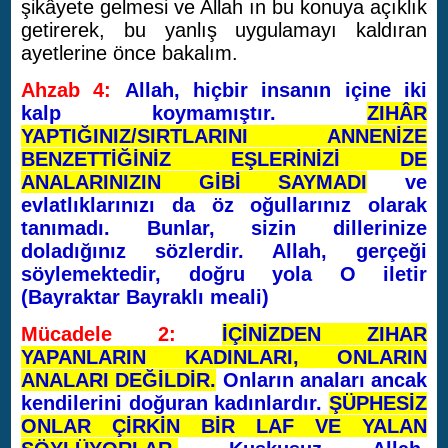
şikâyete gelmesi ve Allah ın bu konuya açıklık
getirerek, bu yanlış uygulamayı kaldıran
ayetlerine önce bakalım.
Ahzab 4:
Allah, hiçbir insanın içine iki
kalp koymamıştır.
ZIHÂR
YAPTIĞINIZ/SIRTLARINI ANNENİZE
BENZETTİĞİNİZ EŞLERİNİZİ DE
ANALARINIZIN GİBİ SAYMADI
ve
evlatlıklarınızı da öz oğullarınız olarak
tanımadı. Bunlar, sizin dillerinize
doladığınız sözlerdir. Allah, gerçeği
söylemektedir, doğru yola O iletir
(Bayraktar Bayraklı meali)
Mücadele 2:
İÇİNİZDEN ZIHAR
YAPANLARIN KADINLARI, ONLARIN
ANALARI DEĞİLDİR.
Onların anaları ancak
kendilerini doğuran kadınlardır.
ŞÜPHESİZ
ONLAR ÇİRKİN BİR LAF VE YALAN