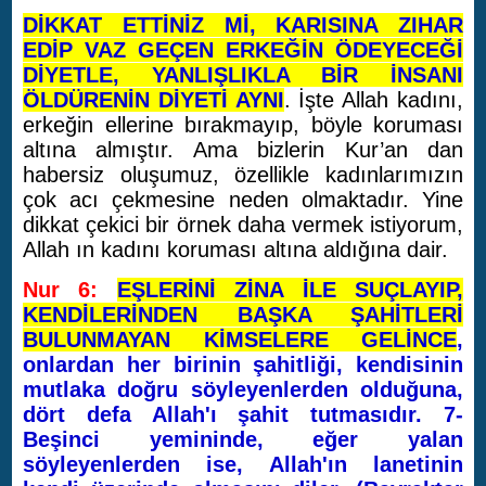
DİKKAT ETTİNİZ Mİ, KARISINA ZIHAR
EDİP VAZ GEÇEN ERKEĞİN ÖDEYECEĞİ
DİYETLE, YANLIŞLIKLA BİR İNSANI
ÖLDÜRENİN DİYETİ AYNI
. İşte Allah kadını,
erkeğin ellerine bırakmayıp, böyle koruması
altına almıştır. Ama bizlerin Kur’an dan
habersiz oluşumuz, özellikle kadınlarımızın
çok acı çekmesine neden olmaktadır. Yine
dikkat çekici bir örnek daha vermek istiyorum,
Allah ın kadını koruması altına aldığına dair.
Nur 6:
EŞLERİNİ ZİNA İLE SUÇLAYIP,
KENDİLERİNDEN BAŞKA ŞAHİTLERİ
BULUNMAYAN KİMSELERE GELİNCE
,
onlardan her birinin şahitliği, kendisinin
mutlaka doğru söyleyenlerden olduğuna,
dört defa Allah'ı şahit tutmasıdır. 7-
Beşinci yemininde, eğer yalan
söyleyenlerden ise, Allah'ın lanetinin