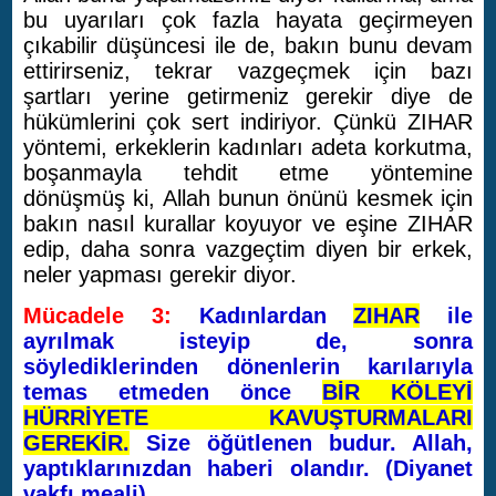
bu uyarıları çok fazla hayata geçirmeyen
çıkabilir düşüncesi ile de, bakın bunu devam
ettirirseniz, tekrar vazgeçmek için bazı
şartları yerine getirmeniz gerekir diye de
hükümlerini çok sert indiriyor. Çünkü ZIHAR
yöntemi, erkeklerin kadınları adeta korkutma,
boşanmayla tehdit etme yöntemine
dönüşmüş ki, Allah bunun önünü kesmek için
bakın nasıl kurallar koyuyor ve eşine ZIHAR
edip, daha sonra vazgeçtim diyen bir erkek,
neler yapması gerekir diyor.
Mücadele 3:
Kadınlardan
ZIHAR
ile
ayrılmak isteyip de, sonra
söylediklerinden dönenlerin karılarıyla
temas etmeden önce
BİR KÖLEYİ
HÜRRİYETE KAVUŞTURMALARI
GEREKİR.
Size öğütlenen budur. Allah,
yaptıklarınızdan haberi olandır. (Diyanet
vakfı meali)