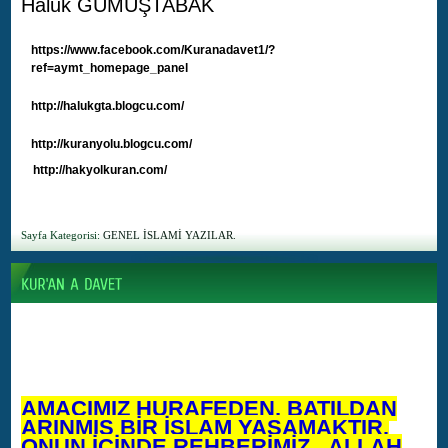
Haluk GÜMÜŞTABAK
https://www.facebook.com/Kuranadavet1/?
ref=aymt_homepage_panel
http://halukgta.blogcu.com/
http://kuranyolu.blogcu.com/
http://hakyolkuran.com/
Sayfa Kategorisi:
GENEL İSLAMİ YAZILAR.
AMACIMIZ HURAFEDEN, BATILDAN
ARINMIŞ BİR İSLAM YAŞAMAKTIR.
ONUN İÇİNDE REHBERİMİZ, ALLAH