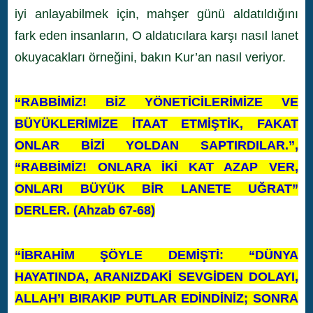
iyi anlayabilmek için, mahşer günü aldatıldığını
fark eden insanların, O aldatıcılara karşı nasıl lanet
okuyacakları örneğini, bakın Kur’an nasıl veriyor.
“RABBİMİZ! BİZ YÖNETİCİLERİMİZE VE
BÜYÜKLERİMİZE İTAAT ETMİŞTİK, FAKAT
ONLAR BİZİ YOLDAN SAPTIRDILAR.”,
“RABBİMİZ! ONLARA İKİ KAT AZAP VER,
ONLARI BÜYÜK BİR LANETE UĞRAT”
DERLER. (Ahzab 67-68)
“İBRAHİM ŞÖYLE DEMİŞTİ: “DÜNYA
HAYATINDA, ARANIZDAKİ SEVGİDEN DOLAYI,
ALLAH’I BIRAKIP PUTLAR EDİNDİNİZ; SONRA