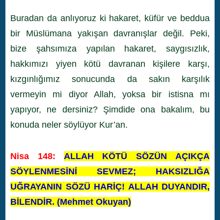
Buradan da anlıyoruz ki hakaret, küfür ve beddua
bir Müslümana yakışan davranışlar değil. Peki,
bize şahsımıza yapılan hakaret, saygısızlık,
hakkımızı yiyen kötü davranan kişilere karşı,
kızgınlığımız sonucunda da sakın karşılık
vermeyin mi diyor Allah, yoksa bir istisna mı
yapıyor, ne dersiniz? Şimdide ona bakalım, bu
konuda neler söylüyor Kur’an.
Nisa 148:
ALLAH KÖTÜ SÖZÜN AÇIKÇA
SÖYLENMESİNİ SEVMEZ; HAKSIZLIĞA
UĞRAYANIN SÖZÜ HARİÇ! ALLAH DUYANDIR,
BİLENDİR. (Mehmet Okuyan)