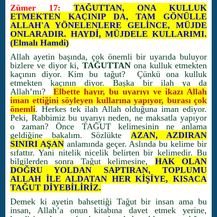
Zümer 17:
TAĞUTTAN, ONA KULLUK
ETMEKTEN KAÇINIP DA, TAM GÖNÜLLE
ALLAH'A YÖNELENLERE GELİNCE, MÜJDE
ONLARADIR. HAYDİ, MÜJDELE KULLARIMI.
(Elmalı Hamdi)
Allah ayetin başında, çok önemli bir uyarıda buluyor
bizlere ve diyor ki,
TAĞUTTAN
ona kulluk etmekten
kaçının diyor. Kim bu tağut? Çünkü ona kulluk
etmekten kaçının diyor. Başka bir ilah ya da
Allah’mı?
Elbette hayır, bu uyarıyı ve ikazı Allah
iman ettiğini söyleyen kullarına yapıyor, burası çok
önemli
. Herkes tek ilah Allah olduğuna iman ediyor.
Peki, Rabbimiz bu uyarıyı neden, ne maksatla yapıyor
o zaman? Önce TAĞUT kelimesinin ne anlama
geldiğine bakalım. Sözlükte
AZAN, AZDIRAN
SINIRI AŞAN
anlamında geçer. Aslında bu kelime bir
sıfattır. Yani nitelik nicelik belirten bir kelimedir. Bu
bilgilerden sonra Tağut kelimesine,
HAK OLAN
DOĞRU YOLDAN SAPTIRAN, TOPLUMU
ALLAH İLE ALDATAN HER KİŞİYE, KISACA
TAĞUT DİYEBİLİRİZ.
Demek ki ayetin bahsettiği Tağut bir insan ama bu
insan, Allah’a onun kitabına davet etmek yerine,