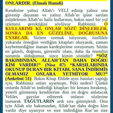
ONLARDIR. (Elmalı Hamdi)
Kendisine yalnız Allah’ı VELİ edinip yalnız ona
güvenip dayanan ve yalnız Allah’ın ipine sarılan
müjdelenen Allah’ın halis kullarının, bakın nasıl bir yol
izlemesi gerektiğini söylüyor Rabbimiz.
O
KULLARIMI Kİ, ONLAR SÖZÜ DİNLERLER,
SONRA DA EN GÜZELİNE, DOĞRUSUNA
UYARLAR.
Sizlere sormak istiyorum, özellikle
yukarıda örneğini verdiğim kitapları okuyarak, zaman
kaybetmediğine inanan kardeşlerime soruyorum. Sözün
en güzeli, doğrusu, güvenilir olanı, daha da önemlisi
sorumlu olduğumuz, sizce kimin sözüdür?
“SÖZ
BAKIMINDAN, ALLAH'TAN DAHA DOĞRU
KİM VARDIR!” (Nisa 87) “KARŞILARINDA
OKUNUP DURAN BIR KİTABI, SANA İNDİRMİŞ
OLMAMIZ ONLARA YETMİYOR MU?”
(Ankebut 51)
Bakın Kitap Ehlide aynı hataları yaptığı
için, Rabbimiz onları uyarmıştı. Peki neden? Çünkü
onlarda Allah’ın indirdiği kitapları bir kenara bırakmış,
yeterli görmemiş kendilerine dini en doğru anlatacak
Veliler, gavslar edinerek onların sözlerine
inanarak
TAĞUTLARIN
ardı sıra gitmişlerdi. Onu
için Allah söz bakımından, Allah’tan daha doğru kim
vardır diye uyarıyor ve size indirdiğim Kur’an size