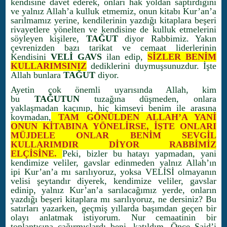
kendisine davet ederek, onları hak yoldan saptırdığını
ve yalnız Allah’a kulluk etmemiz, onun kitabı Kur’an’a
sarılmamız yerine, kendilerinin yazdığı kitaplara beşeri
rivayetlere yönelten ve kendisine de kulluk etmelerini
söyleyen kişilere,
TAĞUT
diyor Rabbimiz. Yakın
çevrenizden bazı tarikat ve cemaat liderlerinin
Kendisini
VELİ GAVS
ilan edip,
SİZLER BENİM
KULLARIMSINIZ
dediklerini duymuşsunuzdur. İşte
Allah bunlara
TAĞUT
diyor.
Ayetin çok önemli uyarısında Allah, kim
bu
TAĞUTUN
tuzağına düşmeden, onlara
yaklaşmadan kaçınıp, hiç kimseyi benim ile arasına
koymadan,
TAM GÖNÜLDEN ALLAH’A YANİ
ONUN KİTABINA YÖNELİRSE, İŞTE ONLARI
MÜJDELE ONLAR BENİM SEVGİL
KULLARIMDIR DİYOR RABBİMİZ
ELÇİSİNE.
Peki, bizler bu hatayı yapmadan, yani
kendimize veliler, gavslar edinmeden yalnız Allah’ın
ipi Kur’an’a mı sarılıyoruz, yoksa VELİSİ olmayanın
velisi şeytandır diyerek, kendimize veliler, gavslar
edinip, yalnız Kur’an’a sarılacağımız yerde, onların
yazdığı beşeri kitaplara mı sarılıyoruz, ne dersiniz? Bu
satırları yazarken, geçmiş yıllarda başımdan geçen bir
olayı anlatmak istiyorum. Nur cemaatinin bir
toplantısına çağırmışlardı beni, katıldım. Önce Said’i