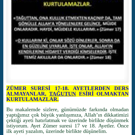
ZÜMER SURESİ 17-18. AYETLERDEN DERS
ALMAYANLAR,
TAĞUTUN
ESİRİ OLMAKTAN
KURTULAMAZLAR.
Bu makalemde sizlere, günümüzde farkında olmadan
yaptığımız çok büyük yanlışımıza, Allah’ın dikkatimizi
çektiği ayeti hatırlatmak ve üzerinde birlikte düşünmek
istiyorum. Ayet Zümer suresi 17 ve 18. Ayetler. Önce
ilk ayeti yazalım, üzerinde birlikte düşünelim.