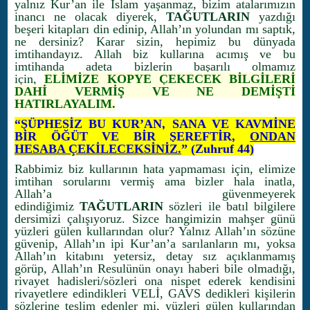
yalnız Kur’an ile İslam yaşanmaz, bizim atalarımızın
inancı ne olacak diyerek,
TAĞUTLARIN
yazdığı
beşeri kitapları din edinip, Allah’ın yolundan mı saptık,
ne dersiniz? Karar sizin, hepimiz bu dünyada
imtihandayız. Allah biz kullarına acımış ve bu
imtihanda adeta bizlerin başarılı olmamız
için,
ELİMİZE KOPYE ÇEKECEK BİLGİLERİ
DAHİ VERMİŞ VE NE DEMİŞTİ
HATIRLAYALIM.
“ŞÜPHESİZ BU KUR’AN, SANA VE KAVMİNE
BİR ÖĞÜT VE BİR ŞEREFTİR,
ONDAN
HESABA ÇEKİLECEKSİNİZ.
” (Zuhruf 44)
Rabbimiz biz kullarının hata yapmaması için, elimize
imtihan sorularını vermiş ama bizler hala inatla,
Allah’a güvenmeyerek
edindiğimiz
TAĞUTLARIN
sözleri ile batıl bilgilere
dersimizi çalışıyoruz. Sizce hangimizin mahşer günü
yüzleri gülen kullarından olur? Yalnız Allah’ın sözüne
güvenip, Allah’ın ipi Kur’an’a sarılanların mı, yoksa
Allah’ın kitabını yetersiz, detay sız açıklanmamış
görüp, Allah’ın Resulünün onayı haberi bile olmadığı,
rivayet hadisleri/sözleri ona nispet ederek kendisini
rivayetlere edindikleri VELİ, GAVS dedikleri kişilerin
sözlerine teslim edenler mi, yüzleri gülen kullarından