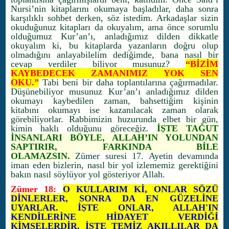
Nursi’nin kitaplarını okumaya başladılar, daha sonra
karşılıklı sohbet derken, söz istedim. Arkadaşlar sizin
okuduğunuz kitapları da okuyalım, ama önce sorumlu
olduğumuz Kur’an’ı, anladığımız dilden dikkatle
okuyalım ki, bu kitaplarda yazanların doğru olup
olmadığını anlayabilelim dediğimde, bana nasıl bir
cevap verdiler biliyor musunuz?
“BİZİM
KAYBEDECEK ZAMANIMIZ YOK SEN
OKU.”
Tabi beni bir daha toplantılarına çağırmadılar.
Düşünebiliyor musunuz Kur’an’ı anladığımız dilden
okumayı kaybedilen zaman, bahsettiğim kişinin
kitabını okumayı ise kazanılacak zaman olarak
görebiliyorlar. Rabbimizin huzurunda elbet bir gün,
kimin haklı olduğunu göreceğiz.
İŞTE TAĞUT
İNSANLARI BÖYLE, ALLAH’IN YOLUNDAN
SAPTIRIR, FARKINDA BİLE
OLAMAZSIN.
Zümer suresi 17. Ayetin devamında
iman eden bizlerin, nasıl bir yol izlememiz gerektiğini
bakın nasıl söylüyor yol gösteriyor Allah.
Zümer 18:
O KULLARIM Kİ, ONLAR SÖZÜ
DİNLERLER, SONRA DA EN GÜZELİNE
UYARLAR. İŞTE ONLAR, ALLAH'IN
KENDİLERİNE HİDAYET VERDİĞİ
KİMSELERDİR. İŞTE TEMİZ AKILLILAR DA