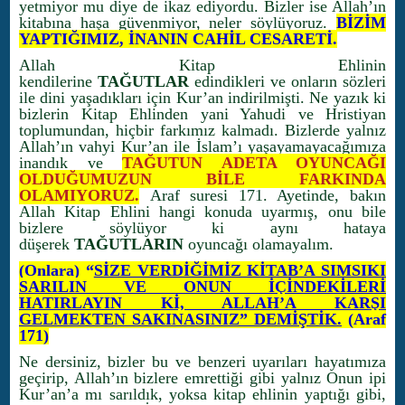
yetmiyor mu diye de ikaz ediyordu. Bizler ise Allah’ın
kitabına haşa güvenmiyor, neler söylüyoruz.
BİZİM
YAPTIĞIMIZ, İNANIN CAHİL CESARETİ.
Allah Kitap Ehlinin
kendilerine
TAĞUTLAR
edindikleri ve onların sözleri
ile dini yaşadıkları için Kur’an indirilmişti. Ne yazık ki
bizlerin Kitap Ehlinden yani Yahudi ve Hristiyan
toplumundan, hiçbir farkımız kalmadı. Bizlerde yalnız
Allah’ın vahyi Kur’an ile İslam’ı yaşayamayacağımıza
inandık ve
TAĞUTUN ADETA OYUNCAĞI
OLDUĞUMUZUN BİLE FARKINDA
OLAMIYORUZ.
Araf suresi 171. Ayetinde, bakın
Allah Kitap Ehlini hangi konuda uyarmış, onu bile
bizlere söylüyor ki aynı hataya
düşerek
TAĞUTLARIN
oyuncağı olamayalım.
(Onlara) “
SİZE VERDİĞİMİZ KİTAB’A SIMSIKI
SARILIN VE ONUN İÇİNDEKİLERİ
HATIRLAYIN Kİ, ALLAH’A KARŞI
GELMEKTEN SAKINASINIZ” DEMİŞTİK.
(Araf
171)
Ne dersiniz, bizler bu ve benzeri uyarıları hayatımıza
geçirip, Allah’ın bizlere emrettiği gibi yalnız Onun ipi
Kur’an’a mı sarıldık, yoksa kitap ehlinin yaptığı gibi,