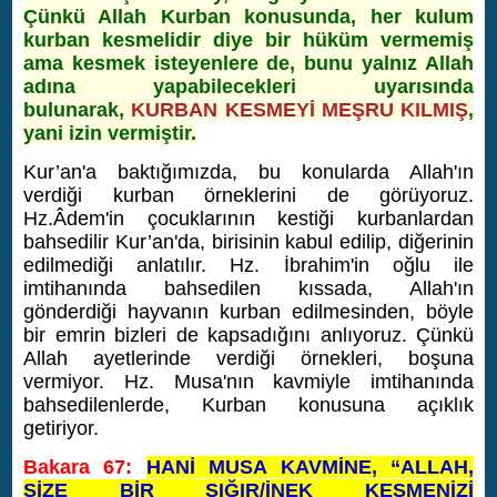
Çünkü Allah Kurban konusunda, her kulum
kurban kesmelidir diye bir hüküm vermemiş
ama kesmek isteyenlere de, bunu yalnız Allah
adına yapabilecekleri uyarısında
bulunarak,
KURBAN KESMEYİ MEŞRU KILMIŞ
,
yani izin vermiştir.
Kur’an'a baktığımızda, bu konularda Allah'ın
verdiği kurban örneklerini de görüyoruz.
Hz.Âdem'in çocuklarının kestiği kurbanlardan
bahsedilir Kur’an'da, birisinin kabul edilip, diğerinin
edilmediği anlatılır. Hz. İbrahim'in oğlu ile
imtihanında bahsedilen kıssada, Allah'ın
gönderdiği hayvanın kurban edilmesinden, böyle
bir emrin bizleri de kapsadığını anlıyoruz. Çünkü
Allah ayetlerinde verdiği örnekleri, boşuna
vermiyor. Hz. Musa'nın kavmiyle imtihanında
bahsedilenlerde, Kurban konusuna açıklık
getiriyor.
Bakara 67:
HANİ MUSA KAVMİNE,
“ALLAH,
SİZE BİR SIĞIR/İNEK KESMENİZİ