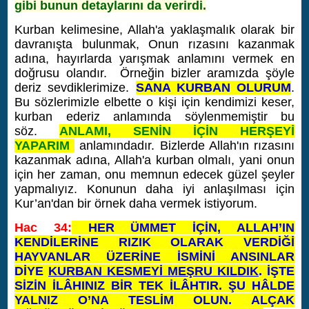
gibi bunun detaylarını da verirdi.
Kurban kelimesine, Allah'a yaklaşmalık olarak bir
davranışta bulunmak, Onun rızasını kazanmak
adına, hayırlarda yarışmak anlamını vermek en
doğrusu olandır. Örneğin bizler aramızda şöyle
deriz sevdiklerimize.
SANA KURBAN OLURUM
.
Bu sözlerimizle elbette o kişi için kendimizi keser,
kurban ederiz anlamında söylenmemiştir bu
söz.
ANLAMI, SENİN İÇİN HERŞEYİ
YAPARIM
anlamındadır. Bizlerde Allah'ın rızasını
kazanmak adına, Allah'a kurban olmalı, yani onun
için her zaman, onu memnun edecek güzel şeyler
yapmalıyız. Konunun daha iyi anlaşılması için
Kur’an'dan bir örnek daha vermek istiyorum.
Hac 34:
HER ÜMMET İÇİN, ALLAH’IN
KENDİLERİNE RIZIK OLARAK VERDİĞİ
HAYVANLAR ÜZERİNE İSMİNİ ANSINLAR
DİYE
KURBAN KESMEYİ MEŞRU KILDIK
. İŞTE
SİZİN İLÂHINIZ BİR TEK İLÂHTIR. ŞU HÂLDE
YALNIZ O’NA TESLİM OLUN. ALÇAK