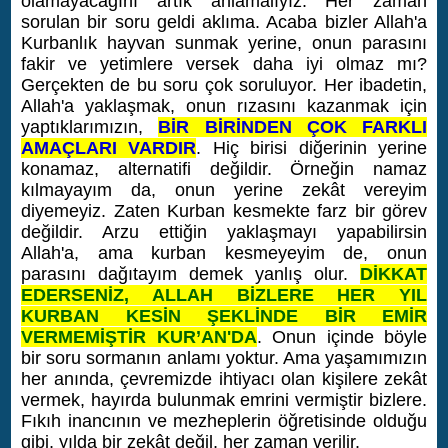
olamayacağını artık anlamalıyız. Her zaman
sorulan bir soru geldi aklıma. Acaba bizler Allah'a
Kurbanlık hayvan sunmak yerine, onun parasını
fakir ve yetimlere versek daha iyi olmaz mı?
Gerçekten de bu soru çok soruluyor. Her ibadetin,
Allah'a yaklaşmak, onun rızasını kazanmak için
yaptıklarımızın,
BİR BİRİNDEN ÇOK FARKLI
AMAÇLARI VARDIR
. Hiç birisi diğerinin yerine
konamaz, alternatifi değildir. Örneğin namaz
kılmayayım da, onun yerine zekât vereyim
diyemeyiz. Zaten Kurban kesmekte farz bir görev
değildir. Arzu ettiğin yaklaşmayı yapabilirsin
Allah'a, ama kurban kesmeyeyim de, onun
parasını dağıtayım demek yanlış olur.
DİKKAT
EDERSENİZ, ALLAH BİZLERE HER YIL
KURBAN KESİN ŞEKLİNDE BİR EMİR
VERMEMİŞTİR KUR’AN'DA
. Onun içinde böyle
bir soru sormanın anlamı yoktur. Ama yaşamımızın
her anında, çevremizde ihtiyacı olan kişilere zekât
vermek, hayırda bulunmak emrini vermiştir bizlere.
Fıkıh inancının ve mezheplerin öğretisinde olduğu
gibi, yılda bir zekât değil, her zaman verilir.