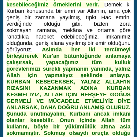
kesebileceğimiz örneklerini verir.
Demek ki
Kurban konusunda bir emri var Allah'ın, ama çok
geniş bir zamana yayılmış, tıpkı Hac emrini
verdiğinde olduğu gibi, bizleri zora
sokmayan zamana, mekâna ve ortama göre
rahatlıkla hareket edebileceğimiz, imkanımız
olduğunda, geniş alana yayılmış bir emir olduğunu
görüyoruz.
Aslında her iki tercümeyi
birleştirerek Kur'an bütünlüğünde anlamaya
çalışırsak, yapacağımız tüm kulluk
görevlerimizi sürekli yapmanın yanında, yalnız
Allah için yapmalıyız şeklinde anlayıp,
KURBAN KESECEKSEK, YALNIZ ALLAH'IN
RIZASINI KAZANMAK ADINA KURBAN
KESMELİYİZ, ALLAH İÇİN HERŞEYE GÖĞÜS
GERMELİ VE MÜCADELE ETMELİYİZ DİYE
ANLARSAK, DAHA DOĞRU ANLAMIŞ OLURUZ.
Şunuda unutmayalım, Kurbanı ancak imkanı
olanlar kesebilir. Onun içinde Allah tüm
kullarını, böyle bir yükümlülük altına asla
sokmamıştır. Sokmuş olsaydı oruçta olduğu