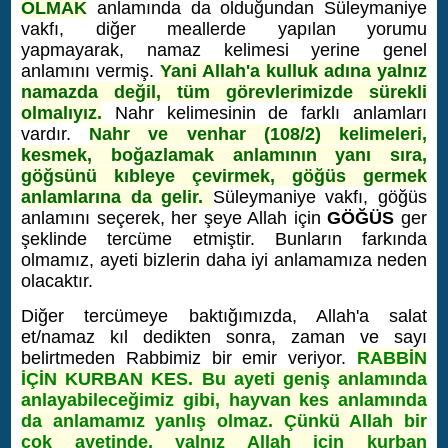
OLMAK
anlamında da olduğundan Süleymaniye
vakfı, diğer meallerde yapılan yorumu
yapmayarak, namaz kelimesi yerine genel
anlamını vermiş.
Yani Allah'a kulluk adına yalnız
namazda değil, tüm görevlerimizde sürekli
olmalıyız.
Nahr kelimesinin de farklı anlamları
vardır.
Nahr ve venhar (108/2) kelimeleri,
kesmek, boğazlamak anla­mının yanı sıra,
göğsünü kıbleye çevirmek, göğüs germek
anlamla­rına da gelir.
Süleymaniye vakfı, göğüs
anlamını seçerek, her şeye Allah için
GÖĞÜS
ger
şeklinde tercüme etmiştir. Bunların farkında
olmamız, ayeti bizlerin daha iyi anlamamıza neden
olacaktır.
Diğer tercümeye baktığımızda, Allah'a salat
et/namaz kıl dedikten sonra, zaman ve sayı
belirtmeden Rabbimiz bir emir veriyor.
RABBİN
İÇİN KURBAN KES. Bu ayeti geniş anlamında
anlayabileceğimiz gibi, hayvan kes anlamında
da anlamamız yanlış olmaz. Çünkü Allah bir
çok ayetinde, yalnız Allah için kurban