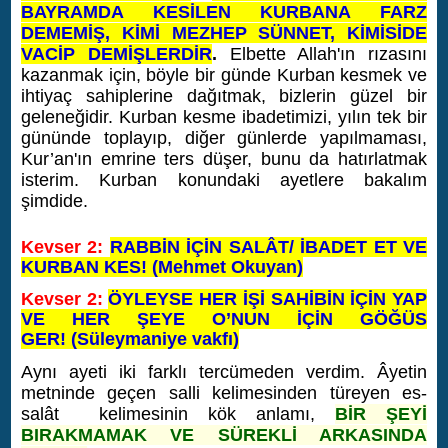
BAYRAMDA KESİLEN KURBANA FARZ
DEMEMİŞ, KİMİ MEZHEP SÜNNET, KİMİSİDE
VACİP DEMİŞLERDİR
.
Elbette Allah'ın rızasını
kazanmak için, böyle bir günde Kurban kesmek ve
ihtiyaç sahiplerine dağıtmak, bizlerin güzel bir
geleneğidir. Kurban kesme ibadetimizi, yılın tek bir
gününde toplayıp, diğer günlerde yapılmaması,
Kur’an'ın emrine ters düşer, bunu da hatırlatmak
isterim. Kurban konundaki ayetlere bakalım
şimdide.
Kevser 2:
RABBİN İÇİN SALÂT/ İBADET ET VE
KURBAN KES! (Mehmet Okuyan)
Kevser 2:
ÖYLEYSE HER İŞİ SAHİBİN İÇİN YAP
VE HER ŞEYE O’NUN İÇİN GÖĞÜS
GER! (Süleymaniye vakfı)
Aynı ayeti iki farklı tercümeden verdim. Âyetin
metninde geçen salli kelimesinden türeyen es-
salât kelimesinin kök anlamı,
BİR ŞEYİ
BIRAKMAMAK VE SÜREKLİ ARKASINDA