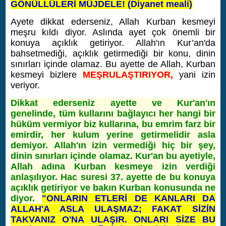
GÖNÜLLÜLERİ MÜJDELE!
(Diyanet meali)
Ayete dikkat ederseniz, Allah Kurban kesmeyi
meşru kıldı diyor. Aslında ayet çok önemli bir
konuya açıklık getiriyor. Allah'ın Kur’an'da
bahsetmediği, açıklık getirmediği bir konu, dinin
sınırları içinde olamaz. Bu ayette de Allah, Kurban
kesmeyi bizlere
MEŞRULAŞTIRIYOR,
yani izin
veriyor.
Dikkat ederseniz ayette ve Kur'an'ın
genelinde, tüm kullarını bağlayıcı her hangi bir
hüküm vermiyor biz kullarına, bu emrim farz bir
emirdir, her kulum yerine getirmelidir asla
demiyor. Allah'ın izin vermediği hiç bir şey,
dinin sınırları içinde olamaz. Kur'an bu ayetiyle,
Allah adına Kurban kesmeye izin verdiği
anlaşılıyor. Hac suresi 37. ayette de bu konuya
açıklık getiriyor ve bakın Kurban konusunda ne
diyor.
"ONLARIN ETLERİ DE KANLARI DA
ALLAH'A ASLA ULAŞMAZ; FAKAT SİZİN
TAKVANIZ O'NA ULAŞIR. ONLARI SİZE BU