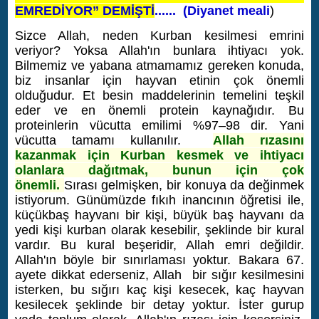
EMREDİYOR”
DEMİŞTİ
...... (Diyanet meali
)
Sizce Allah, neden Kurban kesilmesi emrini
veriyor? Yoksa Allah'ın bunlara ihtiyacı yok.
Bilmemiz ve yabana atmamamız gereken konuda,
biz insanlar için hayvan etinin çok önemli
olduğudur. Et besin maddelerinin temelini teşkil
eder ve en önemli protein kaynağıdır. Bu
proteinlerin vücutta emilimi %97–98 dir. Yani
vücutta tamamı kullanılır.
Allah rızasını
kazanmak için Kurban kesmek ve ihtiyacı
olanlara dağıtmak, bunun için çok
önemli.
Sırası gelmişken, bir konuya da değinmek
istiyorum. Günümüzde fıkıh inancının öğretisi ile,
küçükbaş hayvanı bir kişi, büyük baş hayvanı da
yedi kişi kurban olarak kesebilir, şeklinde bir kural
vardır. Bu kural beşeridir, Allah emri değildir.
Allah'ın böyle bir sınırlaması yoktur. Bakara 67.
ayete dikkat ederseniz, Allah bir sığır kesilmesini
isterken, bu sığırı kaç kişi kesecek, kaç hayvan
kesilecek şeklinde bir detay yoktur. İster gurup