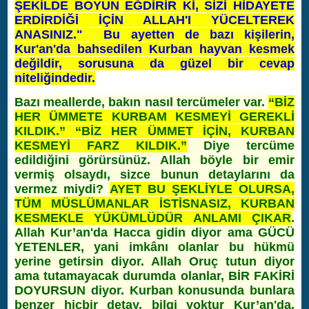
ŞEKİLDE BOYUN EĞDİRİR Kİ, SİZİ HİDAYETE
ERDİRDİĞİ İÇİN ALLAH'I YÜCELTEREK
ANASINIZ." Bu ayetten de bazı kişilerin,
Kur'an'da bahsedilen Kurban hayvan kesmek
değildir, sorusuna da güzel bir cevap
niteliğindedir.
Bazı meallerde, bakın nasıl tercümeler var.
“BİZ
HER ÜMMETE KURBAM KESMEYİ GEREKLİ
KILDIK.” “BİZ HER ÜMMET İÇİN, KURBAN
KESMEYİ FARZ KILDIK.”
Diye tercüme
edildiğini görürsünüz. Allah böyle bir emir
vermiş olsaydı, sizce bunun detaylarını da
vermez miydi?
AYET BU ŞEKLİYLE OLURSA,
TÜM MÜSLÜMANLAR İSTİSNASIZ, KURBAN
KESMEKLE YÜKÜMLÜDÜR ANLAMI ÇIKAR
.
Allah Kur’an'da Hacca gidin diyor ama GÜCÜ
YETENLER, yani imkânı olanlar bu hükmü
yerine getirsin diyor. Allah Oruç tutun diyor
ama tutamayacak durumda olanlar, BİR FAKİRİ
DOYURSUN diyor. Kurban konusunda bunlara
benzer hiçbir detay, bilgi yoktur Kur’an'da.