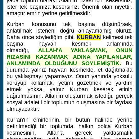
yada toplum olarak, Allah'ın rızası için kesersiniz,
ister tek başınıza kesersiniz. Önemli olan niyettir,
amaçtır emrin yerine getirilmesidir.
Kurban konusunu tek başına düşünürsek,
anlatılmak isteneni doğru anlayamamış oluruz.
Daha önce söylediğim gibi,
KURBAN
kelimesi tek
başına hayvan kesmek anlamında
olmadığı,
ALLAH'A YAKLAŞMAK, ONUN
RIZASINI KAZANMAK ADINA YAPILANLAR,
ANLAMINDA OLDUĞUNU SÖYLEMİŞTİK.
Bu
durumda yalnız hayvan kesmekle, et dağıtmakla
bu yaklaşmayı yapamayız. Onun yanında yoksulu
koruyup kollamak, yetimi gözetmek ve yardım
etmek yoksa, yalnız Kurban keserek etinin
dağıtılmasının, Allah'ın oluşturmak istediği, gerçek
sosyal adaletli bir toplumun oluşmasına bir faydası
olmayacaktır.
Kur’an'ın emirlerinin, bir bütün halinde yerine
getirilmediği bir toplumda, halkın bolca Kurban
kesmesinin, Allah'a gerçek yaklaşmalık