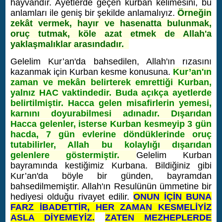
hayvandır. Ayetlerde geçen kurban kelimesini, bu
anlamları ile geniş bir şekilde anlamalıyız.
Örneğin
zekât vermek, hayır ve hasenatta bulunmak,
oruç tutmak, köle azat etmek de Allah'a
yaklaşmalıklar arasındadır.
Gelelim Kur’an'da bahsedilen, Allah'ın rızasını
kazanmak için Kurban kesme konusuna.
Kur’an'ın
zaman ve mekân belirterek emrettiği Kurban,
yalnız HAC vaktindedir. Buda açıkça ayetlerde
belirtilmiştir. Hacca gelen misafirlerin yemesi,
karnını doyurabilmesi adınadır. Dışarıdan
Hacca gelenler, isterse Kurban kesmeyip 3 gün
hacda, 7 gün evlerine döndüklerinde oruç
tutabilirler, Allah bu kolaylığı dışarıdan
gelenlere göstermiştir.
Gelelim Kurban
bayramında kestiğimiz Kurbana. Bildiğiniz gibi
Kur’an'da böyle bir günden, bayramdan
bahsedilmemiştir. Allah'ın Resulünün ümmetine bir
hediyesi olduğu rivayet edilir.
ONUN İÇİN BUNA
FARZ İBADETTİR, HER ZAMAN KESMELİYİZ
ASLA DİYEMEYİZ.
ZATEN MEZHEPLERDE