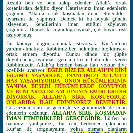
Resulü ben ve beni takip edenler, Allah’a ortak
koşanlardan değiliz diyor. Hatırlayınız iman edenlerin
çoğunun Allah’a ortak koşmadan iman etmedikleri
uyarısını da yapmıştı. Demek ki bu büyük günahı
işleyenler, kendilerinin iman ettiğini söyleyen
çoğunluk. Demek ki çoğunluğa uymak, çok büyük risk
taşıyor muş.
Bu konuyu doğru anlamak istiyorsak, Kur’an’dan
yardım almalıyız. Rabbimiz ben hükmüme hiç kimseyi
ortak etmem diyordu. Çünkü dinde hiç şüphe
duyulmadan, uyulması gereken kesin hükümleri veren
Rabbimizdir. Allah’ta benden başka ilah yoktur diye
özellikle uyarıyor.
EĞER BİZLER ALLAH’IN DİNİ
İSLAM’I YAŞARKEN, İNANCIMIZI ALLAH’A
HAS YAŞAMIYORDA, ONUN HÜKÜMLERİNİN
YANINA BEŞERİ HÜKÜMLERDE KOYUYOR
VE BUNLARDA İSLAM DİNİNİN EMİRLERİDİR
DİYORSAK, ALLAH’A ŞİRK KOŞUYORUZ,
ONLARIDA İLAH EDİNİYORUZ DEMEKTİR.
Çok üzücü olan ise geçmişte ve günümüzde de iman
edenlerin çoğunun,
ALLAH’A ŞİRK KOŞMADAN
İMAN ETMEDİKLERİ GERÇEĞİDİR.
Lütfen bu
hatamızı yanlışımızı, bu can bedenden çıkmadan
Kur’an ile sorgulayalım, yoksa pişman olanların