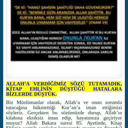
ALLAH’A VERDİĞİMİZ SÖZÜ TUTAMADIK,
KİTAP EHLİNİN DÜŞTÜĞÜ HATALARA
BİZLERDE DÜŞTÜK.
Biz Müslümanlar olarak, Allah’a ve onun sorumlu
tutacağına hükmettiği Kur’an’a iman ettiğimizi
söyleriz. Gerçekten bu sözümüzde durup, Allah’ın
kitabına eksiksiz iman edip, hayatımıza geçiriyor
muyuz? Allah Bakara suresi 85. Ayetinde, Kitap