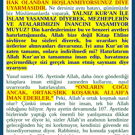
HAK OLANDAN HOŞLANMIYORSUNUZ DİYE
UYARMASIDIR
.
Ne dersiniz aynı hatayı, günümüzde
biz Müslümanlarda yaparak,
YALNIZ KUR’AN İLE
İSLAM YAŞANMAZ DİYEREK, MEZHEPLERİN
VE ATALARIMIZIN İNANCINI YAŞAMIYOR
MUYUZ? Din kardeşlerimize bu ve benzeri ayetleri
hatırlattığımızda, Allah bize değil Kitap Ehline
söylüyor bu sözleri diyerek, bu uyarıları hiç
üstlerine almıyanları duyarsınız. İyi ama Kur'an'ın
zaten tamamı, onlara indirilmedi mi? Hatırlatırım
Allah Kur'an'ın tamamına iman edip, hayatınıza
geçirmedikçe sizi gerçek iman etmiş saymam diye
uyarıyor.
Yusuf suresi 106. Ayetinde Allah, daha önce gönderdiği
kitaplara iman ettiğini zanneden kullarını, nasıl
uyarıyordu hatırlayalım.
“
ONLARIN ÇOĞU
ANCAK, ORTAK/ŞİRK KOŞARAK ALLAH’A
İMAN EDERLER.”
Peki, Allah’a ortak koşmak nasıl
olur? Çünkü iman eden bir insan, tek bir Allah
olduğunu biliyor. Aynı ayetin devamında 107. Ayetinde
bizlerinde yaptığı çok önemli bir yanlışımıza dikkat
çekiyor ve diyor ki, sizler Allah’ın azabının kendinize
geleceğinden hiç mi korkmuyor, kendinizi güvende mi
hissediyorsunuz diyor. Rabbimiz, bu konuda yaptıkları