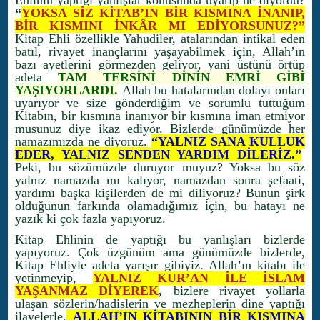
Ehlinin yaptığı yanlışlar konusunda uyarıp ne diyordu?
“
YOKSA SİZ KİTAB’IN BİR KISMINA İNANIP,
BİR KISMINI İNKÂR MI EDİYORSUNUZ?”
Kitap Ehli özellikle Yahudiler, atalarından intikal eden
batıl, rivayet inançlarını yaşayabilmek için, Allah’ın
bazı ayetlerini görmezden geliyor, yani üstünü örtüp
adeta
TAM TERSİNİ DİNİN EMRİ GİBİ
YAŞIYORLARDI.
Allah bu hatalarından dolayı onları
uyarıyor ve size gönderdiğim ve sorumlu tuttuğum
Kitabın, bir kısmına inanıyor bir kısmına iman etmiyor
musunuz diye ikaz ediyor. Bizlerde günümüzde her
namazımızda ne diyoruz.
“YALNIZ SANA KULLUK
EDER, YALNIZ SENDEN YARDIM DİLERİZ.”
Peki, bu sözümüzde duruyor muyuz? Yoksa bu söz
yalnız namazda mı kalıyor, namazdan sonra şefaati,
yardımı başka kişilerden de mi diliyoruz? Bunun şirk
olduğunun farkında olamadığımız için, bu hatayı ne
yazık ki çok fazla yapıyoruz.
Kitap Ehlinin de yaptığı bu yanlışları bizlerde
yapıyoruz. Çok üzgünüm ama günümüzde bizlerde,
Kitap Ehliyle adeta yarışır gibiyiz. Allah’ın kitabı ile
yetinmeyip,
YALNIZ KUR’AN İLE İSLAM
YAŞANMAZ DİYEREK
,
bizlere rivayet yollarla
ulaşan sözlerin/hadislerin ve mezheplerin dine yaptığı
ilavelerle,
ALLAH’IN KİTABININ BİR KISMINA