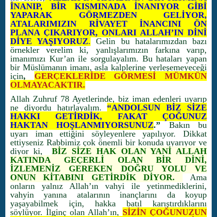
İNANIP, BİR KISMINADA İNANIYOR GİBİ
YAPARAK GÖRMEZDEN GELİYOR,
ATALARIMIZIN RİVAYET İNANCINI ÖN
PLANA ÇIKARIYOR, ONLARI ALLAH’IN DİNİ
DİYE YAŞIYORUZ
.
Gelin bu hatalarımızdan bazı
örnekler verelim ki, yanlışlarımızın farkına varıp,
imanımızı Kur’an ile sorgulayalım. Bu hataları yapan
bir Müslümanın imanı, asla kalplerine yerleşemeyeceği
için
,
GERÇEKLERİDE GÖRMESİ MÜMKÜN
OLMAYACAKTIR.
Allah Zuhruf 78 Ayetlerinde, biz iman edenleri uyarıp
ne diyordu hatırlayalım.
“
ANDOLSUN BİZ SİZE
HAKKI GETİRDİK, FAKAT ÇOĞUNUZ
HAKTAN HOŞLANMIYORSUNUZ
.”
Bakın bu
uyarı iman ettiğini söyleyenlere yapılıyor. Dikkat
ettiyseniz Rabbimiz çok önemli bir konuda uyarıyor ve
diyor ki,
BİZ SİZE HAK OLAN YANİ ALLAH
KATINDA GEÇERLİ OLAN BİR DİNİ,
İZLEMENİZ GEREKEN DOĞRU YOLU VE
ONUN KİTABINI GETİRDİK DİYOR.
Ama
onların yalnız Allah’ın vahyi ile yetinmediklerini,
vahyin yanına atalarının inançlarını da koyup
yaşayabilmek için, hakka batıl karıştırdıklarını
söylüyor. İlginç olan Allah’ın,
SİZİN ÇOĞUNUZUN