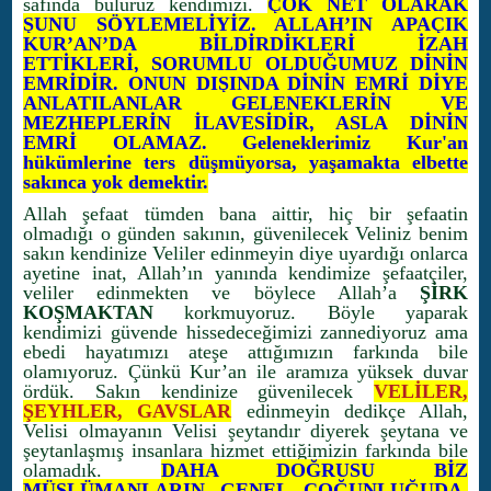
safında buluruz kendimizi.
ÇOK NET OLARAK
ŞUNU SÖYLEMELİYİZ. ALLAH’IN APAÇIK
KUR’AN’DA BİLDİRDİKLERİ İZAH
ETTİKLERİ, SORUMLU OLDUĞUMUZ DİNİN
EMRİDİR. ONUN DIŞINDA DİNİN EMRİ DİYE
ANLATILANLAR GELENEKLERİN VE
MEZHEPLERİN İLAVESİDİR, ASLA DİNİN
EMRİ OLAMAZ. Geleneklerimiz Kur'an
hükümlerine ters düşmüyorsa, yaşamakta elbette
sakınca yok demektir.
Allah şefaat tümden bana aittir, hiç bir şefaatin
olmadığı o günden sakının, güvenilecek Veliniz benim
sakın kendinize Veliler edinmeyin diye uyardığı onlarca
ayetine inat, Allah’ın yanında kendimize şefaatçiler,
veliler edinmekten ve böylece Allah’a
ŞİRK
KOŞMAKTAN
korkmuyoruz. Böyle yaparak
kendimizi güvende hissedeceğimizi zannediyoruz ama
ebedi hayatımızı ateşe attığımızın farkında bile
olamıyoruz. Çünkü Kur’an ile aramıza yüksek duvar
ördük. Sakın kendinize güvenilecek
VELİLER,
ŞEYHLER, GAVSLAR
edinmeyin dedikçe Allah,
Velisi olmayanın Velisi şeytandır diyerek şeytana ve
şeytanlaşmış insanlara hizmet ettiğimizin farkında bile
olamadık.
DAHA DOĞRUSU BİZ
MÜSLÜMANLARIN GENEL ÇOĞUNLUĞUDA,