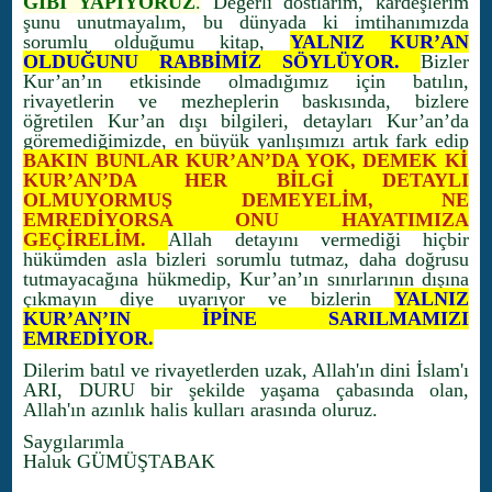
GİBİ YAPIYORUZ
.
Değerli dostlarım, kardeşlerim
şunu unutmayalım, bu dünyada ki imtihanımızda
sorumlu olduğumu kitap,
YALNIZ KUR’AN
OLDUĞUNU RABBİMİZ SÖYLÜYOR.
Bizler
Kur’an’ın etkisinde olmadığımız için batılın,
rivayetlerin ve mezheplerin baskısında, bizlere
öğretilen Kur’an dışı bilgileri, detayları Kur’an’da
göremediğimizde, en büyük yanlışımızı artık fark edip
BAKIN BUNLAR KUR’AN’DA YOK, DEMEK Kİ
KUR’AN’DA HER BİLGİ DETAYLI
OLMUYORMUŞ DEMEYELİM, NE
EMREDİYORSA ONU HAYATIMIZA
GEÇİRELİM.
Allah detayını vermediği hiçbir
hükümden asla bizleri sorumlu tutmaz, daha doğrusu
tutmayacağına hükmedip, Kur’an’ın sınırlarının dışına
çıkmayın diye uyarıyor ve bizlerin
YALNIZ
KUR’AN’IN İPİNE SARILMAMIZI
EMREDİYOR.
Dilerim batıl ve rivayetlerden uzak, Allah'ın dini İslam'ı
ARI, DURU bir şekilde yaşama çabasında olan,
Allah'ın azınlık halis kulları arasında oluruz.
Saygılarımla
Haluk GÜMÜŞTABAK