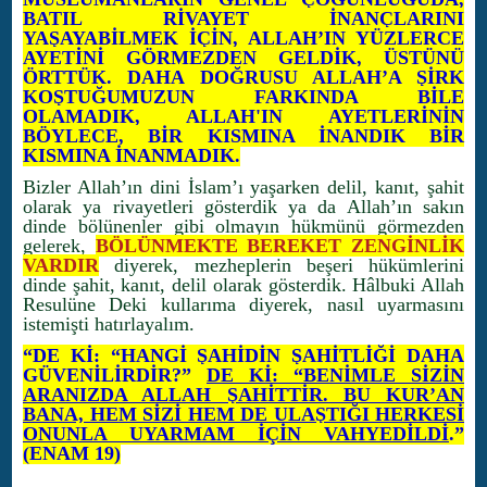
BATIL RİVAYET İNANÇLARINI
YAŞAYABİLMEK İÇİN, ALLAH’IN YÜZLERCE
AYETİNİ GÖRMEZDEN GELDİK, ÜSTÜNÜ
ÖRTTÜK. DAHA DOĞRUSU ALLAH’A ŞİRK
KOŞTUĞUMUZUN FARKINDA BİLE
OLAMADIK, ALLAH'IN AYETLERİNİN
BÖYLECE, BİR KISMINA İNANDIK BİR
KISMINA İNANMADIK.
Bizler Allah’ın dini İslam’ı yaşarken delil, kanıt, şahit
olarak ya rivayetleri gösterdik ya da Allah’ın sakın
dinde bölünenler gibi olmayın hükmünü görmezden
gelerek,
BÖLÜNMEKTE BEREKET ZENGİNLİK
VARDIR
diyerek, mezheplerin beşeri hükümlerini
dinde şahit, kanıt, delil olarak gösterdik. Hâlbuki Allah
Resulüne Deki kullarıma diyerek, nasıl uyarmasını
istemişti hatırlayalım.
“DE Kİ: “HANGİ ŞAHİDİN ŞAHİTLİĞİ DAHA
GÜVENİLİRDİR?”
DE Kİ: “BENİMLE SİZİN
ARANIZDA ALLAH ŞAHİTTİR. BU KUR’AN
BANA, HEM SİZİ HEM DE ULAŞTIĞI HERKESİ
ONUNLA UYARMAM İÇİN VAHYEDİLDİ
.”
(ENAM 19)