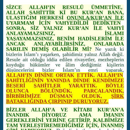
SİZCE ALLAH’IN RESULÜ ÜMMETİNE,
ALLAH ŞAHİTTİR Kİ BU KUR’AN BANA,
ULAŞTIĞIM HERKESİ
ONUNLA/KUR’AN İLE
UYARMAM İÇİN VAHYEDİLDİ DEDİKTEN
SONRA, SİZ YALNIZ KUR’AN İLE VAHYİ
ANLAYAMAZSINIZ, İSLAMI
YAŞAYAMAZSINIZ, BENİM HADİSLERİM İLE
ANCAK ANLAYABİLİRSİNİZ, ONLARADA
SARILIN DEMİŞ OLABİLİR Mİ?
Ne yazık ki
bizlerin İslam’ı yaşarken, şahidimiz yalnız Allah değil.
Resule ait olduğu iddia edilen rivayetler, mezheplerin
koyduğu hükümler ve âlim dediğimiz kişilerin
düşüncelerini bizler İslam’ın emri yaparak,
ALLAH’IN DİNİNE ORTAK ETTİK. ALLAH’IN
ŞAHİTLİĞİNİN YANINDA DİNDE KENDİMİZE
BEŞERİ ŞAHİTLER YARATTIK. BÖYLE
OLUNCA BÖLÜNDÜK, PARÇALANDIK,
BİRBİRİMİZE DÜŞMAN OLDUK,
ŞİRK
BATAKLIĞINDA ÇIRPINIP DURUYORUZ.
BİZLER ALLAH’A VE KİTABI KUR’AN’A
İNANDIK DİYORUZ AMA İMANIN
GEREKLERİNİ YERİNE GETİRİP, KALBİMİZE
TAM YERLEŞTİREMEDİĞİMİZ İÇİN, İNANMIŞ