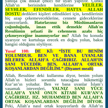
yanlışa çok dikkat çekici bir uyarı yapıyor. Çünkü
Allah’ın berisinden kendilerine
VELİLER,
ŞEYHLER, EFENDİLER, HATTA ALLAH
DOSTU
dedikleri kişileri edindikleri için, kendilerinin
hiç azap çekemeyeceklerine, cennete gideceklerine
inanıyorlardı.
Hatırlayınız biz Müslümanların
çoğunluğuda, iman ettik demekle Allah'ın
Resulünün şefaati ile cehennem azabı hiç
çekmeyeceğine inanmıyorlar mı?
Allah bu konuda
uyarıyor ve kurtuluşa erecek en doğru yolun, bakın
hangisi olduğunu söylüyor.
Yusuf 108:
DE Kİ: “İŞTE BU BENİM
YOLUMDUR. BEN VE BANA UYANLAR
BİLEREK ALLAH’A ÇAĞIRIRIZ. ALLAH’IN
ŞANI YÜCEDİR. BEN, ALLAH’A ORTAK
KOŞANLARDAN DEĞİLİM.” (Diyanet meali)
Allah, Resulüne deki kullarıma diyor, benim yolum
Allah’ın bizleri sorumlu tutacağına hükmettiği
Kur’an’ın yoludur. Ben ve bana uyanlar İslam’ı
yaşamak isteyenleri,
YALNIZ ŞANI YÜCE
ALLAH’A YANİ ONUN KİTABI KUR’AN’A
ÇAĞIRIRIZ. HZ. MUHAMMED BEN ALLAH’A
ORTAK KOŞANLARDAN DEĞİLİM DİYOR.
Peki, Allah’a nasıl ortak koşuyorlardı da Allah’ın