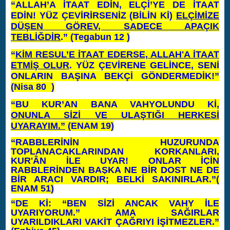
“ALLAH’A İTAAT EDİN, ELÇİ’YE DE İTAAT
EDİN! YÜZ ÇEVİRİRSENİZ (BİLİN Kİ)
ELÇİMİZE
DÜŞEN GÖREV, SADECE APAÇIK
TEBLİĞDİR
.” (Tegabun 12 )
“
KİM RESUL’E İTAAT EDERSE, ALLAH'A İTAAT
ETMİŞ OLUR
. YÜZ ÇEVİRENE GELİNCE, SENİ
ONLARIN BAŞINA BEKÇİ GÖNDERMEDİK!”
(Nisa 80
)
“BU KUR’
AN BANA VAHYOLUNDU Kİ,
ONUNLA SİZİ VE ULAŞTIĞI HERKESİ
UYARAYIM.”
(ENAM 19)
“RABBLERİNİN HUZURUNDA
TOPLANACAKLARINDAN KORKANLARI,
KUR'ÂN İLE UYAR! ONLAR İÇİN
RABBLERİNDEN BAŞKA NE BİR DOST NE DE
BİR ARACI VARDIR; BELKİ SAKINIRLAR.”(
ENAM 51)
“DE Kİ: “BEN SİZİ ANCAK VAHY İLE
UYARIYORUM.” AMA SAĞIRLAR
UYARILDIKLARI VAKİT ÇAĞRIYI İŞİTMEZLER.”