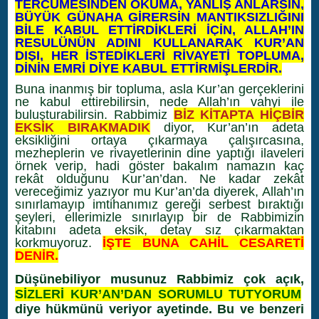
TERCÜMESİNDEN OKUMA, YANLIŞ ANLARSIN,
BÜYÜK GÜNAHA GİRERSİN MANTIKSIZLIĞINI
BİLE KABUL ETTİRDİKLERİ İÇİN, ALLAH’IN
RESULÜNÜN ADINI KULLANARAK KUR’AN
DIŞI, HER İSTEDİKLERİ RİVAYETİ TOPLUMA,
DİNİN EMRİ DİYE KABUL ETTİRMİŞLERDİR.
Buna inanmış bir topluma, asla Kur’an gerçeklerini
ne kabul ettirebilirsin, nede Allah’ın vahyi ile
buluşturabilirsin. Rabbimiz
BİZ KİTAPTA HİÇBİR
EKSİK BIRAKMADIK
diyor, Kur’an’ın adeta
eksikliğini ortaya çıkarmaya çalışırcasına,
mezheplerin ve rivayetlerinin dine yaptığı ilaveleri
örnek verip, hadi göster bakalım namazın kaç
rekât olduğunu Kur’an’dan. Ne kadar zekât
vereceğimiz yazıyor mu Kur’an’da diyerek, Allah’ın
sınırlamayıp imtihanımız gereği serbest bıraktığı
şeyleri, ellerimizle sınırlayıp bir de Rabbimizin
kitabını adeta eksik, detay sız çıkarmaktan
korkmuyoruz.
İŞTE BUNA CAHİL CESARETİ
DENİR.
Düşünebiliyor musunuz Rabbimiz çok açık,
SİZLERİ KUR’AN’DAN SORUMLU TUTYORUM
diye hükmünü veriyor ayetinde. Bu ve benzeri