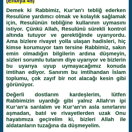
(Enbiya 45)
Demek ki Rabbimiz, Kur’an’ı tebliğ ederken
Resulüne yardımcı olmak ve kolaylık sağlamak
için, Resulünün tebliğine kullarının uymasını
istiyor. Çünkü Allah, Resulünü sürekli kontrol
altında tutuyor ve gerektiğinde uyarıyordu.
Ama bizlere rivayet yolla ulaşan hadisleri, hiç
kimse korumuyor tam tersine Rabbimiz, sakın
emin olmadığın bilgilerin ardına düşmeyin,
sizleri sorumlu tutarım diye uyarıyor ve bizlerin
bu uyarıya uyup uymayacağımız konuda
imtihan ediyor. Sanırım bu imtihandan İslam
toplumu, çok zayıf bir not alacağı kesin gibi
görünüyor.
Değerli dostlarım kardeşlerim, lütfen
Rabbimizin uyardığı gibi yalnız Allah’ın ipi
Kur’an’a sarılalım ve Kur’an’ın asla sınırlarını
aşmadan, batıl ve rivayetlerden uzak Onu
hayatımıza geçirelim ki, bizleri Allah ile
aldatanların tuzağına da düşmeyelim.