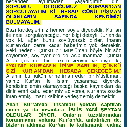
bedenden ayrılmadan, yaşadığımız dini,
SORUMLU OLDUĞUMUZ KUR’AN’DAN
SORGULAYALIM Kİ, HESAP GÜNÜ PİŞMAN
OLANLARIN SAFINDA KENDİMİZİ
BULMAYALIM.
Bazı kardeşlerimiz hemen şöyle diyecektir, Kur’an
ile nasıl sorgulayacağız, her bilgi detaylı Kur’an’da
yok ki. Eğer bunu söylüyorsak bizler, inanın
Kur’an’dan zerre kadar haberimiz yok demektir.
Peki neden? Çünkü bir Müslüman böyle bir söz
söylemez, söyleyenlere de asla inanmaz. Çünkü
Allah çok net bir hüküm veriyor ve diyor ki
,
“YALNIZ KUR’AN’IN İPİNE SARILIN, ÇÜNKÜ
SİZİ KUR’AN’DAN HESABA ÇEKECEĞİM
.”
Allah’ın bu hükümlerine iman eden bir Müslüman,
yalnız Kur’an ile İslam yaşanmaz diyerek,
kendisine emin olamayacağı başka kaynakları da
dinin emri kabul eder mi? Ediyorsa, Kur’an’a sözde
iman etmiş, imanı kalbine yerleşmemiş demektir.
Allah Kur’an’da, insanları yoldan saptıran
cinler ya da insanlara,
İBLİS YANİ ŞEYTAN
OLDULAR DİYOR
. Onların tuzaklarından
korunmanın yolunu Kur’an’da anlatırken de,
bizlerin aklımızı Kur’an ile kullanarak, yalnız