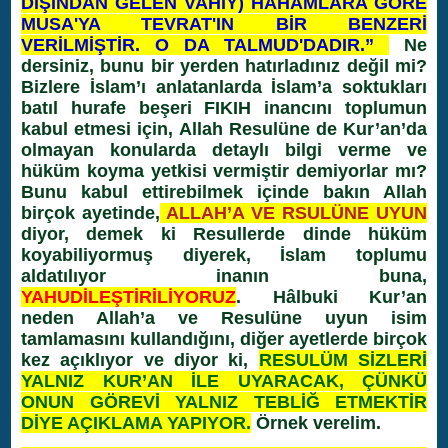
DIŞINDAN GELEN VAHİY) HAHAMLARA GÖRE
MUSA'YA TEVRAT'IN BİR BENZERİ
VERİLMİŞTİR. O DA TALMUD'DADIR.”
Ne
dersiniz, bunu bir yerden hatırladınız değil mi?
Bizlere İslam’ı anlatanlarda İslam’a soktukları
batıl hurafe beşeri FIKIH inancını toplumun
kabul etmesi için, Allah Resulüne de Kur’an’da
olmayan konularda detaylı bilgi verme ve
hüküm koyma yetkisi vermiştir demiyorlar mı?
Bunu kabul ettirebilmek içinde bakın Allah
birçok ayetinde,
ALLAH’A VE RSULÜNE UYUN
diyor, demek ki Resullerde dinde hüküm
koyabiliyormuş diyerek, İslam toplumu
aldatılıyor inanın buna,
YAHUDİLEŞTİRİLİYORUZ
. Hâlbuki Kur’an
neden Allah’a ve Resulüne uyun isim
tamlamasını kullandığını, diğer ayetlerde birçok
kez açıklıyor ve diyor ki,
RESULÜM SİZLERİ
YALNIZ KUR’AN İLE UYARACAK, ÇÜNKÜ
ONUN GÖREVİ YALNIZ TEBLİĞ ETMEKTİR
DİYE AÇIKLAMA YAPIYOR.
Örnek verelim.