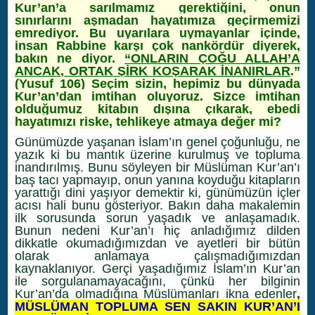
Kur’an’a sarılmamız gerektiğini, onun
sınırlarını aşmadan hayatımıza geçirmemizi
emrediyor. Bu uyarılara uymayanlar içinde,
insan Rabbine karşı çok nankördür diyerek,
bakın ne diyor.
“ONLARIN ÇOĞU ALLAH’A
ANCAK
,
ORTAK
ŞİRK
KOŞARAK İNANIRLAR
.”
(Yusuf 106)
Seçim sizin, hepimiz bu dünyada
Kur’an’dan imtihan oluyoruz. Sizce imtihan
olduğumuz kitabın dışına çıkarak, ebedi
hayatımızı riske, tehlikeye atmaya değer mi?
Günümüzde yaşanan İslam’ın genel çoğunluğu, ne
yazık ki bu mantık üzerine kurulmuş ve topluma
inandırılmış. Bunu söyleyen bir Müslüman Kur’an’ı
baş tacı yapmayıp, onun yanına koyduğu kitapların
yarattığı dini yaşıyor demektir ki, günümüzün içler
acısı hali bunu gösteriyor. Bakın daha makalemin
ilk sorusunda sorun yaşadık ve anlaşamadık.
Bunun nedeni Kur’an’ı hiç anladığımız dilden
dikkatle okumadığımızdan ve ayetleri bir bütün
olarak anlamaya çalışmadığımızdan
kaynaklanıyor. Gerçi yaşadığımız İslam’ın Kur’an
ile sorgulanamayacağını, çünkü her bilginin
Kur’an’da olmadığına Müslümanları ikna edenler
,
MÜSLÜMAN TOPLUMA SEN SAKIN KUR’AN’I