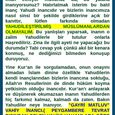
inanıyorsunuz? Hatırlatmak isterim bu batıl
inanç Yahudi inancıdır ve bizlerin inancımıza
nasıl sinsi bir şekilde girdiklerine açık bir
kanıttır, lütfen farkında olmadan
YAHUDİLEŞTİRİLMİŞ MÜSLÜMANLARDAN
OLMAYALIM.
Bu yanlışları yaparsak, inanın o
zalim Yahudilerle bir tutulur onlarla
Haşrediliriz. Zina ile ilgili ayeti ne yapacağız bu
durumda? Tabi cevap yok çünkü akıl bir kenara
konmuş, ne dediğimizi bilmeden konuşup
duruyoruz.
Yine Kur’an ile sorgulamadan, onun onayını
almadan İslam dinine özellikle Yahudilerin
kendi inançlarından bizlerin inancına soktuğu,
Allah’ın Resullerinin de dinde hüküm koyma
yetkisinin olduğu inancıdır. Kur’an’ı anlayarak
ve düşünerek okumazsan inanın Yahudilerden
hiç farkımız kalmaz, kalmadı da zaten. Bakın
Yahudiler neye inanıyor.
"GAYRİ MATLUV"
VAHİY İNANCI.( PEYGAMBERE TEVRAT