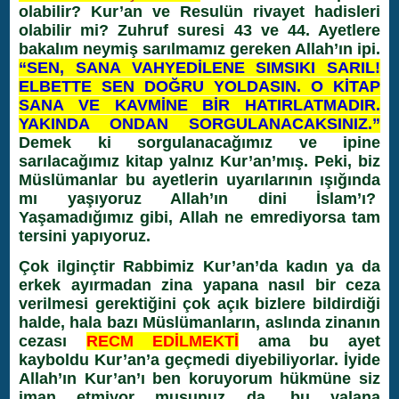
olabilir? Kur’an ve Resulün rivayet hadisleri
olabilir mi? Zuhruf suresi 43 ve 44. Ayetlere
bakalım neymiş sarılmamız gereken Allah’ın ipi.
“SEN, SANA VAHYEDİLENE SIMSIKI SARIL!
ELBETTE SEN DOĞRU YOLDASIN. O KİTAP
SANA VE KAVMİNE BİR HATIRLATMADIR.
YAKINDA ONDAN SORGULANACAKSINIZ.”
Demek ki sorgulanacağımız ve ipine
sarılacağımız kitap yalnız Kur’an’mış. Peki, biz
Müslümanlar bu ayetlerin uyarılarının ışığında
mı yaşıyoruz Allah’ın dini İslam’ı?
Yaşamadığımız gibi, Allah ne emrediyorsa tam
tersini yapıyoruz.
Çok ilginçtir Rabbimiz Kur’an’da kadın ya da
erkek ayırmadan zina yapana nasıl bir ceza
verilmesi gerektiğini çok açık bizlere bildirdiği
halde, hala bazı Müslümanların, aslında zinanın
cezası
RECM EDİLMEKTİ
ama bu ayet
kayboldu Kur’an’a geçmedi diyebiliyorlar. İyide
Allah’ın Kur’an’ı ben koruyorum hükmüne siz
iman etmiyor musunuz da, bu yalana