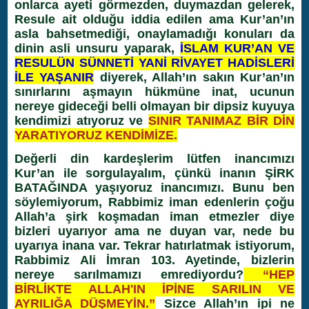
onlarca ayeti görmezden, duymazdan gelerek,
Resule ait olduğu iddia edilen ama Kur’an’ın
asla bahsetmediği, onaylamadığı konuları da
dinin asli unsuru yaparak,
İSLAM KUR’AN VE
RESULÜN SÜNNETİ YANİ RİVAYET HADİSLERİ
İLE YAŞANIR
diyerek, Allah’ın sakın Kur’an’ın
sınırlarını aşmayın hükmüne inat, ucunun
nereye gideceği belli olmayan bir dipsiz kuyuya
kendimizi atıyoruz ve
SINIR TANIMAZ BİR DİN
YARATIYORUZ KENDİMİZE.
Değerli din kardeşlerim lütfen inancımızı
Kur’an ile sorgulayalım, çünkü inanın
ŞİRK
BATAĞINDA
yaşıyoruz inancımızı. Bunu ben
söylemiyorum, Rabbimiz iman edenlerin çoğu
Allah’a şirk koşmadan iman etmezler diye
bizleri uyarıyor ama ne duyan var, nede bu
uyarıya inana var. Tekrar hatırlatmak istiyorum,
Rabbimiz Ali İmran 103. Ayetinde, bizlerin
nereye sarılmamızı emrediyordu?
“HEP
BİRLİKTE ALLAH'IN İPİNE SARILIN VE
AYRILIĞA DÜŞMEYİN.”
Sizce Allah’ın ipi ne