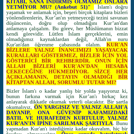
KİTABI, SANA İNDİRMİŞ OLMAMIZ ONLARA
YETMİYOR MU? (Ankebut 51)"
İslam'ı doğru
yaşamak ve anlamak için, beşeri birçok kitaplara bizleri
yönlendirenlerin, Kur’an'ın yetmeyeceği tezini savunan
düşüncenin, doğru olup olmadığını Kur’an'dan
anlamaya çalışalım. Bu görev, her Müslümanın bizzat
kendi görevidir. Lütfen İslam gerçeklerini, emin
olmadığımız kaynaklardan değil, Allah'ın nuru
Kur'an'dan öğrenme çabasında olalım.
KUR'AN
BİZLERE YALNIZ İNANCIMIZI YAŞAYACAK
KURALLARI GÖSTERMEZ, BİZLER İÇİN YOL
GÖSTERİCİ BİR REHBERDİR. ONUN İÇİN
ALLAH BİZLERİ KUR'AN'DAN HESABA
ÇEKECEĞİNE HÜKMEDİYOR. SİZCE HER
AÇIKLAMANIN, DETAYIN OLMADIĞI BİR
KİTAPTAN ALLAH, SORUMLU TUTAR MI?
Bizler İslam'ı o kadar yanlış bir yolda yaşıyoruz ki,
bunun farkına varmak için Kur’an'ı birkaç kez
anlayarak dikkatle okumak yeterli olacaktır. Bir şartla
okumalıyız,
ÖN YARGISIZ VE YALNIZ ALLAH'A
DAYANIP, ONA GÜVENİP KAFAMIZDAKİ
BATIL VE HURAFEDEN KURTULUP, YALNIZ
KUR’AN'IN İPİNE SARILMAK ŞARTIYLA
. Bunu
yapmadan Kur'an'ı istediğimiz kadar okuyalım, hiç bir