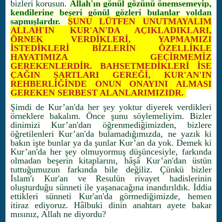
bizleri korusun.
Allah'ın gönül gözünü önemsemeyip,
kendilerine beşeri gönül gözleri bulanlar yoldan
sapmışlardır.
ŞUNU LÜTFEN UNUTMAYALIM
ALLAH'IN KUR'AN'DA AÇIKLADIKLARI,
ÖRNEK VERDİKLERİ, YAPMAMIZI
İSTEDİKLERİ BİZLERİN ÖZELLİKLE
HAYATIMIZA GEÇİRMEMİZ
GEREKENLERDİR. BAHSETMEDİKLERİ İSE
ÇAĞIN ŞARTLARI GEREĞİ, KUR'AN'IN
REHBERLİĞİNDE ONUN ONAYINI ALMASI
GEREKEN SERBEST ALANLARIMIZIDR.
Şimdi de Kur’an'da her şey yoktur diyerek verdikleri
örneklere bakalım. Önce şunu söylemeliyim. Bizler
dinimizi Kur’an'dan öğrenmediğimizden, bizlere
öğretilenleri Kur’an'da bulamadığımızda, ne yazık ki
bakın işte bunlar ya da şunlar Kur’an da yok. Demek ki
Kur’an'da her şey olmuyormuş düşüncesiyle, farkında
olmadan beşerin kitaplarını, hâşâ Kur’an'dan üstün
tuttuğumuzun farkında bile değiliz. Çünkü bizler
İslam'ı Kur'an ve Resulün rivayet hadislerinin
oluşturduğu sünneti ile yaşanacağına inandırıldık. İddia
ettikleri sünneti Kur'an'da görmediğimizde, hemen
itiraz ediyoruz. Hâlbuki dinin anahtarı ayete bakar
mısınız, Allah ne diyordu?