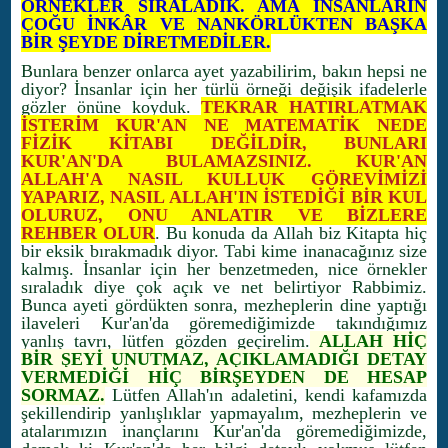
ÖRNEKLER SIRALADIK. AMA İNSANLARIN
ÇOĞU İNKÂR VE NANKÖRLÜKTEN BAŞKA
BİR ŞEYDE DİRETMEDİLER.
Bunlara benzer onlarca ayet yazabilirim, bakın hepsi ne
diyor? İnsanlar için her türlü örneği değişik ifadelerle
gözler önüne koyduk.
TEKRAR HATIRLATMAK
İSTERİM KUR'AN NE MATEMATİK NEDE
FİZİK KİTABI DEĞİLDİR, BUNLARI
KUR'AN'DA BULAMAZSINIZ. KUR'AN
ALLAH'A NASIL KULLUK GÖREVİMİZİ
YAPARIZ, NASIL ALLAH'IN İSTEDİĞİ BİR KUL
OLURUZ, ONU ANLATIR VE BİZLERE
REHBER OLUR
.
Bu konuda da Allah biz Kitapta hiç
bir eksik bırakmadık diyor. Tabi kime inanacağınız size
kalmış. İnsanlar için her benzetmeden, nice örnekler
sıraladık diye çok açık ve net belirtiyor Rabbimiz.
Bunca ayeti gördükten sonra, mezheplerin dine yaptığı
ilaveleri Kur'an'da göremediğimizde takındığımız
yanlış tavrı, lütfen gözden geçirelim.
ALLAH HİÇ
BİR ŞEYİ UNUTMAZ, AÇIKLAMADIĞI DETAY
VERMEDİĞİ HİÇ BİRŞEYDEN DE HESAP
SORMAZ.
Lütfen Allah'ın adaletini, kendi kafamızda
şekillendirip yanlışlıklar yapmayalım, mezheplerin ve
atalarımızın inançlarını Kur'an'da göremediğimizde,