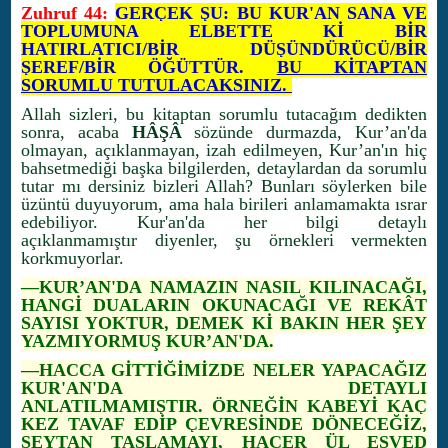
Zuhruf 44:
GERÇEK ŞU: BU KUR'AN SANA VE
TOPLUMUNA ELBETTE Kİ BİR
HATIRLATICI/BİR DÜŞÜNDÜRÜCÜ/BİR
ŞEREF/BİR ÖĞÜTTÜR.
BU KİTAPTAN
SORUMLU TUTULACAKSINIZ.
Allah sizleri, bu kitaptan sorumlu tutacağım dedikten
sonra, acaba
HÂŞÂ
sözünde durmazda, Kur’an'da
olmayan, açıklanmayan, izah edilmeyen, Kur’an'ın hiç
bahsetmediği başka bilgilerden, detaylardan da sorumlu
tutar mı dersiniz bizleri Allah? Bunları söylerken bile
üzüntü duyuyorum, ama hala birileri anlamamakta ısrar
edebiliyor. Kur'an'da her bilgi detaylı
açıklanmamıştır diyenler, şu örnekleri vermekten
korkmuyorlar.
—KUR’AN'DA NAMAZIN NASIL KILINACAĞI,
HANGİ DUALARIN OKUNACAĞI VE REKÂT
SAYISI YOKTUR, DEMEK Kİ BAKIN HER ŞEY
YAZMIYORMUŞ KUR’AN'DA.
—HACCA GİTTİĞİMİZDE NELER YAPACAĞIZ
KUR'AN'DA DETAYLI
ANLATILMAMIŞTIR. ÖRNEĞİN KABEYİ KAÇ
KEZ TAVAF EDİP ÇEVRESİNDE DÖNECEĞİZ,
ŞEYTAN TAŞLAMAYI, HACER ÜL ESVED