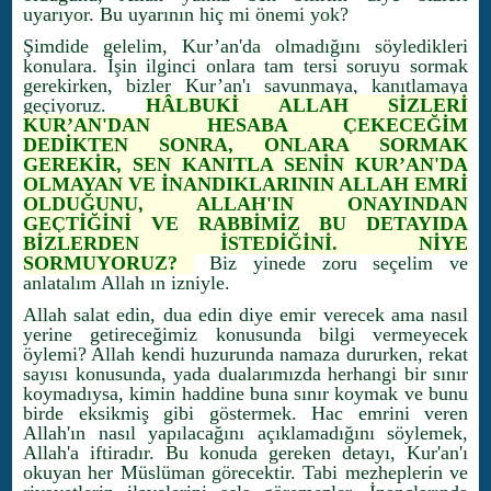
uyarıyor. Bu uyarının hiç mi önemi yok?
Şimdide gelelim, Kur’an'da olmadığını söyledikleri
konulara. İşin ilginci onlara tam tersi soruyu sormak
gerekirken, bizler Kur’an'ı savunmaya, kanıtlamaya
geçiyoruz.
HÂLBUKİ ALLAH SİZLERİ
KUR’AN'DAN HESABA ÇEKECEĞİM
DEDİKTEN SONRA, ONLARA SORMAK
GEREKİR, SEN KANITLA SENİN KUR’AN'DA
OLMAYAN VE İNANDIKLARININ ALLAH EMRİ
OLDUĞUNU, ALLAH'IN ONAYINDAN
GEÇTİĞİNİ VE RABBİMİZ BU DETAYIDA
BİZLERDEN İSTEDİĞİNİ. NİYE
SORMUYORUZ?
Biz yinede zoru seçelim ve
anlatalım Allah ın izniyle.
Allah salat edin, dua edin diye emir verecek ama nasıl
yerine getireceğimiz konusunda bilgi vermeyecek
öylemi? Allah kendi huzurunda namaza dururken, rekat
sayısı konusunda, yada dualarımızda herhangi bir sınır
koymadıysa, kimin haddine buna sınır koymak ve bunu
birde eksikmiş gibi göstermek. Hac emrini veren
Allah'ın nasıl yapılacağını açıklamadığını söylemek,
Allah'a iftiradır. Bu konuda gereken detayı, Kur'an'ı
okuyan her Müslüman görecektir. Tabi mezheplerin ve