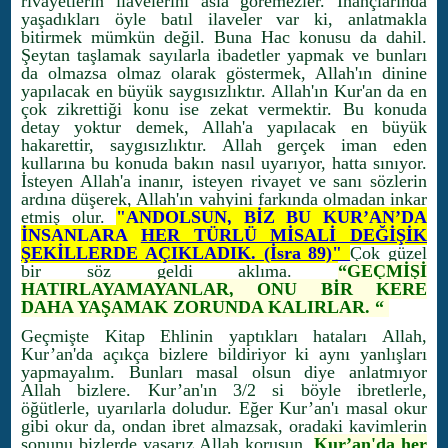
rivayetlerin ilavelerini asla göremezler. İnançlarında
yaşadıkları öyle batıl ilaveler var ki, anlatmakla
bitirmek mümkün değil. Buna Hac konusu da dahil.
Şeytan taşlamak sayılarla ibadetler yapmak ve bunları
da olmazsa olmaz olarak göstermek, Allah'ın dinine
yapılacak en büyük saygısızlıktır. Allah'ın Kur'an da en
çok zikrettiği konu ise zekat vermektir. Bu konuda
detay yoktur demek, Allah'a yapılacak en büyük
hakarettir, saygısızlıktır. Allah gerçek iman eden
kullarına bu konuda bakın nasıl uyarıyor, hatta sınıyor.
İsteyen Allah'a inanır, isteyen rivayet ve sanı sözlerin
ardına düşerek, Allah'ın vahyini farkında olmadan inkar
etmiş olur.
"ANDOLSUN, BİZ BU KUR’AN’DA
İNSANLARA
HER TÜRLÜ MİSALİ DEĞİŞİK
ŞEKİLLERDE AÇIKLADIK. (İsra 89)"
Çok güzel
bir söz geldi aklıma.
“GEÇMİŞİ
HATIRLAYAMAYANLAR, ONU BİR KERE
DAHA YAŞAMAK ZORUNDA KALIRLAR. “
Geçmişte Kitap Ehlinin yaptıkları hataları Allah,
Kur’an'da açıkça bizlere bildiriyor ki aynı yanlışları
yapmayalım. Bunları masal olsun diye anlatmıyor
Allah bizlere. Kur’an'ın 3/2 si böyle ibretlerle,
öğütlerle, uyarılarla doludur. Eğer Kur’an'ı masal okur
gibi okur da, ondan ibret almazsak, oradaki kavimlerin
sonunu bizlerde yaşarız Allah korusun.
Kur’an'da her