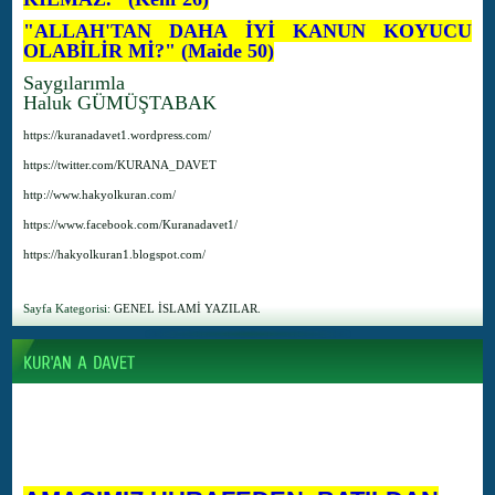
"ALLAH'TAN DAHA İYİ KANUN KOYUCU
OLABİLİR Mİ?" (Maide 50)
Saygılarımla
Haluk GÜMÜŞTABAK
https://kuranadavet1.wordpress.com/
https://twitter.com/KURANA_DAVET
http://www.hakyolkuran.com/
https://www.facebook.com/Kuranadavet1/
https://hakyolkuran1.blogspot.com/
Sayfa Kategorisi:
GENEL İSLAMİ YAZILAR.