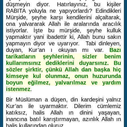
düşmeyin diyor. Hatırlayınız, bu kişiler
RABITA yoluyla ne yapıyorlardı? Edindikleri
Mürşide, şeyhe karşı kendilerini alçaltarak,
ona yalvararak Allah ile aralarında aracılık
istiyorlar. İşte bu mürşide, şeyhe kulluk
yapmaktır yani ibadettir ki, Allah bunu sakın
yapmayın diyor ve uyarıyor. Tabi dinleyen,
duyan, Kur’an ı okuyan mı var.
Bazı
tarikatların şeyhlerinin, sizler benim
kullarımsınız dediklerini duyarsınız. Bu
sözler şirktir, çünkü Allah dan başka hiç
kimseye kul olunmaz, onun huzurunda
boyun eğilmez, yalvarılmaz ve yardım
istenmez
.
Bir Müslüman a düşen, din kardeşini yalnız
Kur’an ile uyarmaktır. Dilerim cümlemiz
katıksız, halis Allah ın dinini yaşayan,
inancına batıl karıştırmayan, azınlık Allah ın
halis kullarından oluruz.