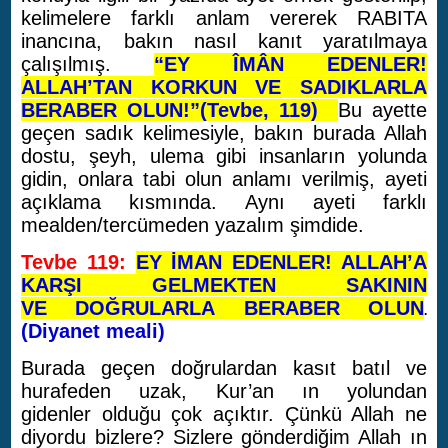
kelimelere farklı anlam vererek RABITA
inancına, bakın nasıl kanıt yaratılmaya
çalışılmış.
“EY ÎMÂN EDENLER!
ALLAH’TAN KORKUN VE SADIKLARLA
BERABER OLUN
!”
(Tevbe, 119)
Bu ayette
geçen sadık kelimesiyle, bakın burada Allah
dostu, şeyh, ulema gibi insanların yolunda
gidin, onlara tabi olun anlamı verilmiş, ayeti
açıklama kısmında. Aynı ayeti farklı
mealden/tercümeden yazalım şimdide.
Tevbe 119:
EY İMAN EDENLER! ALLAH’A
KARŞI GELMEKTEN SAKININ
VE DOĞRULARLA BERABER OLUN
.
(Diyanet meali)
Burada geçen doğrulardan kasıt batıl ve
hurafeden uzak, Kur’an ın yolundan
gidenler olduğu çok açıktır. Çünkü Allah ne
diyordu bizlere? Sizlere gönderdiğim Allah ın