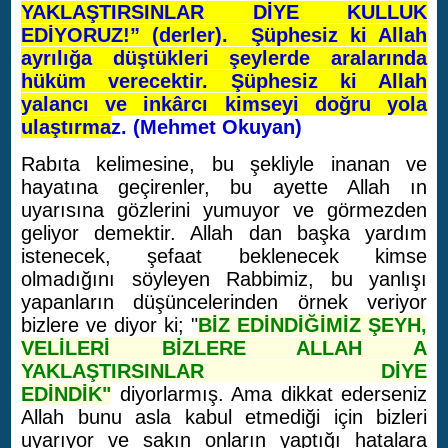
YAKLAŞTIRSINLAR DİYE KULLUK
EDİYORUZ!” (derler). Şüphesiz ki Allah
ayrılığa düştükleri şeylerde aralarında
hüküm verecektir. Şüphesiz ki Allah
yalancı ve inkârcı kimseyi doğru yola
ulaştırma
z. (Mehmet Okuyan)
Rabıta kelimesine, bu şekliyle inanan ve
hayatına geçirenler, bu ayette Allah ın
uyarısına gözlerini yumuyor ve görmezden
geliyor demektir. Allah dan başka yardım
istenecek, şefaat beklenecek kimse
olmadığını söyleyen Rabbimiz, bu yanlışı
yapanların düşüncelerinden örnek veriyor
bizlere ve diyor ki; "
BİZ EDİNDİĞİMİZ ŞEYH,
VELİLERİ BİZLERE ALLAH A
YAKLAŞTIRSINLAR DİYE
EDİNDİK"
diyorlarmış. Ama dikkat ederseniz
Allah bunu asla kabul etmediği için bizleri
uyarıyor ve sakın onların yaptığı hatalara