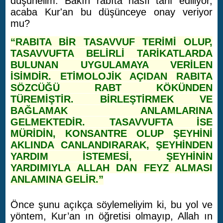
düşünelim. Bakın rabıta nasıl tarif ediliyor,
acaba Kur'an bu düşünceye onay veriyor
mu?
“RABITA BİR TASAVVUF TERİMİ OLUP,
TASAVVUFTA BELİRLİ TARİKATLARDA
BULUNAN UYGULAMAYA VERİLEN
İSİMDİR. ETİMOLOJİK AÇIDAN RABITA
SÖZCÜĞÜ RABT KÖKÜNDEN
TÜREMİŞTİR. BİRLEŞTİRMEK VE
BAĞLAMAK ANLAMLARINA
GELMEKTEDİR. TASAVVUFTA İSE
MÜRİDİN, KONSANTRE OLUP ŞEYHİNİ
AKLINDA CANLANDIRARAK, ŞEYHİNDEN
YARDIM İSTEMESİ, ŞEYHİNİN
YARDIMIYLA ALLAH DAN FEYZ ALMASI
ANLAMINA GELİR.”
Önce şunu açıkça söylemeliyim ki, bu yol ve
yöntem, Kur’an ın öğretisi olmayıp, Allah ın