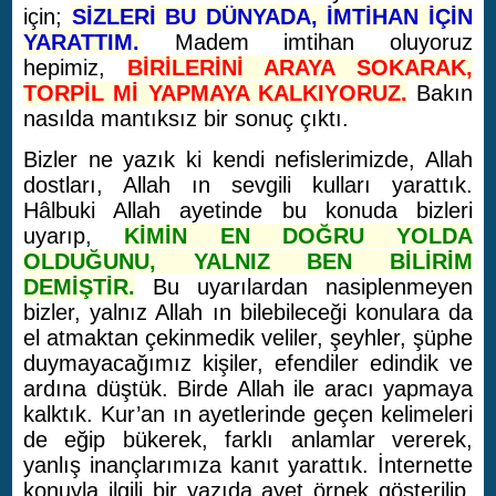
için;
SİZLERİ BU DÜNYADA, İMTİHAN İÇİN
YARATTIM.
Madem imtihan oluyoruz
hepimiz,
BİRİLERİNİ ARAYA SOKARAK,
TORPİL Mİ YAPMAYA KALKIYORUZ.
Bakın
nasılda mantıksız bir sonuç çıktı.
Bizler ne yazık ki kendi nefislerimizde, Allah
dostları, Allah ın sevgili kulları yarattık.
Hâlbuki Allah ayetinde bu konuda bizleri
uyarıp,
KİMİN EN DOĞRU YOLDA
OLDUĞUNU, YALNIZ BEN BİLİRİM
DEMİŞTİR.
Bu uyarılardan nasiplenmeyen
bizler, yalnız Allah ın bilebileceği konulara da
el atmaktan çekinmedik veliler, şeyhler, şüphe
duymayacağımız kişiler, efendiler edindik ve
ardına düştük. Birde Allah ile aracı yapmaya
kalktık. Kur’an ın ayetlerinde geçen kelimeleri
de eğip bükerek, farklı anlamlar vererek,
yanlış inançlarımıza kanıt yarattık. İnternette
konuyla ilgili bir yazıda ayet örnek gösterilip,