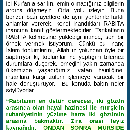
ipi Kur'an a sarılın, emin olmadığınız bilgilerin
ardına düşmeyin. Orta yolu izleyin. Buna
benzer bazı ayetlere de aynı yöntemle farklı
anlamlar vererek, kendi inandıkları RABITA
inancına kanıt göstermektedirler.
Tarikatların
RABITA kelimesine yüklediği inanca, son bir
örnek vermek istiyorum. Çünkü bu inanç
İslam toplumlarını, Allah ın yolundan öyle bir
saptırıyor ki, toplumlar ne yaptığını bilemez
durumlara düşerek, örneğini yakın zamanda
ülkemizde yaşadığımız, vatan hainliğine,
insanlara karşı zulüm işlemeye varacak bir
hale dönüştürüyor. Bu konuda bakın neler
söylüyorlar.
“Rabıtanın en üstün derecesi, iki gözün
arasında olan hayal hazinesi ile mürşidin
ruhaniyetinin yüzüne hatta iki gözünün
arasına bakmaktır. Zira orası feyiz
kaynağıdır.
ONDAN SONRA MÜRŞİDE