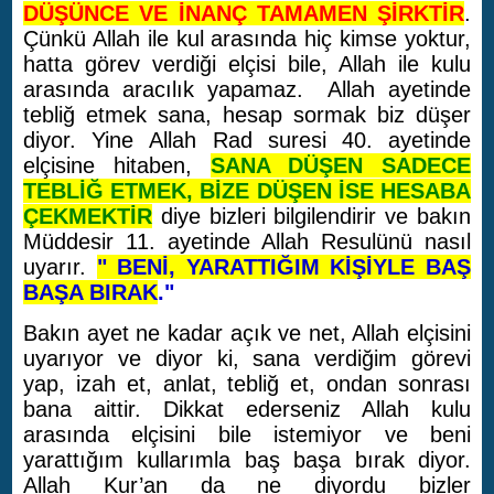
DÜŞÜNCE VE İNANÇ TAMAMEN ŞİRKTİR
.
Çünkü Allah ile kul arasında hiç kimse yoktur,
hatta görev verdiği elçisi bile, Allah ile kulu
arasında aracılık yapamaz. Allah ayetinde
tebliğ etmek sana, hesap sormak biz düşer
diyor. Yine
Allah Rad suresi 40. ayetinde
elçisine hitaben,
SANA DÜŞEN SADECE
TEBLİĞ ETMEK, BİZE DÜŞEN İSE HESABA
ÇEKMEKTİR
diye bizleri bilgilendirir ve bakın
Müddesir 11. ayetinde Allah Resulünü nasıl
uyarır.
"
B
ENİ, YARATTIĞIM KİŞİYLE BAŞ
BAŞA BIRAK
."
Bakın ayet ne kadar açık ve net, Allah elçisini
uyarıyor ve diyor ki, sana verdiğim görevi
yap, izah et, anlat, tebliğ et, ondan sonrası
bana aittir. Dikkat ederseniz Allah kulu
arasında elçisini bile istemiyor ve beni
yarattığım kullarımla baş başa bırak diyor.
Allah Kur’an da ne diyordu bizler