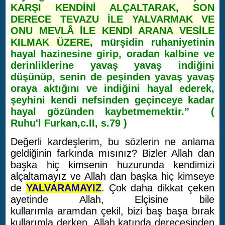
KARŞI KENDİNİ ALÇALTARAK, SON
DERECE TEVAZU İLE YALVARMAK VE
ONU MEVLÂ İLE KENDİ ARANA VESİLE
KILMAK ÜZERE,
mürşidin ruhaniyetinin
hayal hazinesine girip, oradan kalbine ve
derinliklerine yavaş yavaş indiğini
düşünüp, senin de peşinden yavaş yavaş
oraya aktığını ve indiğini hayal ederek,
şeyhini kendi nefsinden geçinceye kadar
hayal gözünden kaybetmemektir.” (
Ruhu'l Furkan,c.II, s.79 )
Değerli kardeşlerim, bu sözlerin ne anlama
geldiğinin farkında mısınız? Bizler Allah dan
başka hiç kimsenin huzurunda kendimizi
alçaltamayız ve Allah dan başka hiç kimseye
de
YALVARAMAYIZ
. Çok daha dikkat çeken
ayetinde Allah, Elçisine bile
kullarımla aramdan çekil, bizi baş başa bırak
kullarımla derken, Allah katında derecesinden