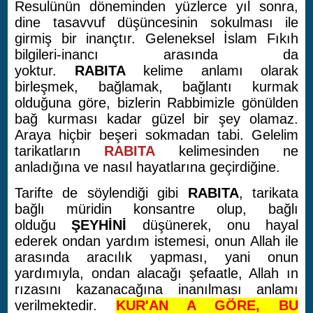
Resulünün döneminden yüzlerce yıl sonra,
dine tasavvuf düşüncesinin sokulması ile
girmiş bir inançtır. Geleneksel İslam Fıkıh
bilgileri-inancı arasında da
yoktur.
RABITA
kelime anlamı olarak
birleşmek, bağlamak, bağlantı kurmak
olduğuna göre, bizlerin Rabbimizle gönülden
bağ kurması kadar güzel bir şey olamaz.
Araya hiçbir beşeri sokmadan tabi. Gelelim
tarikatların
RABITA
kelimesinden ne
anladığına ve nasıl hayatlarına geçirdiğine.
Tarifte de söylendiği gibi
RABITA
, tarikata
bağlı müridin konsantre olup, bağlı
olduğu
ŞEYHİNİ
düşünerek, onu hayal
ederek ondan yardım istemesi, onun Allah ile
arasında aracılık yapması, yani onun
yardımıyla, ondan alacağı şefaatle, Allah ın
rızasını kazanacağına inanılması anlamı
verilmektedir.
KUR'AN A GÖRE, BU