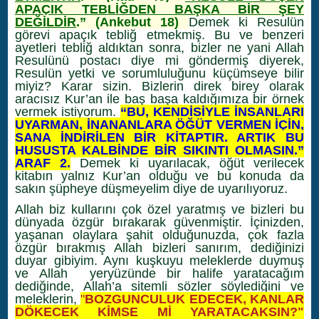
APAÇIK TEBLİĞDEN BAŞKA BİR ŞEY
DEĞİLDİR
.” (Ankebut 18)
Demek ki Resulün
görevi apaçık tebliğ etmekmiş. Bu ve benzeri
ayetleri tebliğ aldıktan sonra, bizler ne yani Allah
Resulünü postacı diye mi göndermiş diyerek,
Resulün yetki ve sorumluluğunu küçümseye bilir
miyiz? Karar sizin. Bizlerin direk birey olarak
aracısız Kur’an ile baş başa kaldığımıza bir örnek
vermek istiyorum.
“BU, KENDİSİYLE İNSANLARI
UYARMAN, İNANANLARA ÖĞÜT VERMEN İÇİN,
SANA İNDİRİLEN BİR KİTAPTIR. ARTIK BU
HUSUSTA KALBİNDE BİR SIKINTI OLMASIN.”
ARAF 2.
Demek ki uyarılacak, öğüt verilecek
kitabın yalnız Kur’an olduğu ve bu konuda da
sakın şüpheye düşmeyelim diye de uyarılıyoruz.
Allah biz kullarını çok özel yaratmış ve bizleri bu
dünyada özgür bırakarak güvenmiştir. İçinizden,
yaşanan olaylara şahit olduğunuzda, çok fazla
özgür bırakmış Allah bizleri sanırım, dediğinizi
duyar gibiyim. Aynı kuşkuyu meleklerde duymuş
ve Allah yeryüzünde bir halife yaratacağım
dediğinde, Allah’a sitemli sözler söylediğini ve
meleklerin,
"
BOZGUNCULUK EDECEK, KANLAR
DÖKECEK KİMSE Mİ YARATACAKSIN
?"