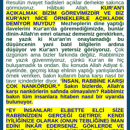
Resulün rivayet hadisleri açıklar demekte sakınca
görmüyoruz. Hâlbuki Allah,
KUR’AN’I
AÇIKALMAK BİZİM GÖREVİMİZDİR VE BİZ
KUR’AN’I NİCE ÖRNEKLERLE AÇIKLADIK
DEMİYOR MUYDU?
Mezheplerin dine yaptığı
ilavelerini Kur'an'da göremediğimizde, bunlar
dinin-Allah'ın emri olamaz dememiz gerekirken,
ne yazık ki Kur'an'ın onaylamadığı bu
düşüncenin yani batıl bilgilerin ardına
düşüyor ve Kur'an'ı yetersiz görüyoruz.
Çok
üzgünüm ama bizler farkında değiliz, Rabbimize
ne yazık güvenmiyoruz, çünkü Kur’an ile hiç
buluşamadık ta ondan. Bu konuda Allah Adiyat 6.
Ayetinde, geçmiş kitap ehlinin yaptığı yanlışlardan
örnek verirken, bakın kullarım bana karşı nasıl bir
tavır içindedirler diyor.
“
İNSAN, RABBİNE KARŞI
ÇOK NANKÖRDÜR.” Sakın bizlerde, Allah'a
karşı nankörlerin safında olmayalım? Rabbimiz
bakın tüm insanlara hitaben nasıl bir uyarıda
bulunuyor.
“EY İNSANLAR! ELBETTE ELÇİ SİZE
RABBİNİZDEN GERÇEĞİ GETİRDİ; KENDİ
İYİLİĞİNİZE OLARAK (ONUN TEBLİĞİNE) İMAN
EDİN! İNKÂR EDERSENİZ, GÖKLERDE VE