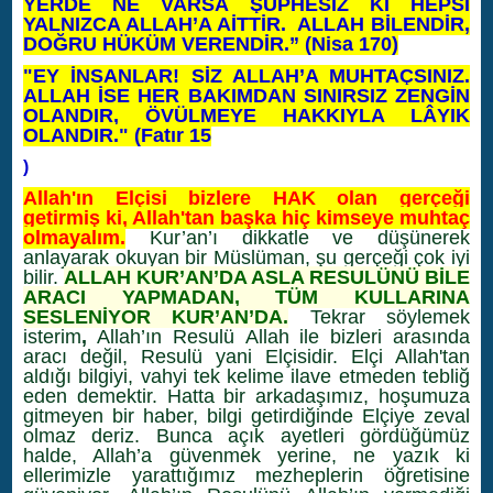
YERDE NE VARSA ŞÜPHESİZ Kİ HEPSİ
YALNIZCA ALLAH’A AİTTİR. ALLAH BİLENDİR,
DOĞRU HÜKÜM VERENDİR.” (Nisa 170)
"EY İNSANLAR! SİZ ALLAH’A MUHTAÇSINIZ.
ALLAH İSE HER BAKIMDAN SINIRSIZ ZENGİN
OLANDIR, ÖVÜLMEYE HAKKIYLA LÂYIK
OLANDIR."
(Fatır 15
)
Allah'ın Elçisi bizlere HAK olan gerçeği
getirmiş ki, Allah'tan başka hiç kimseye muhtaç
olmayalım.
Kur’an’ı dikkatle ve düşünerek
anlayarak okuyan bir Müslüman, şu gerçeği çok iyi
bilir.
ALLAH KUR’AN’DA ASLA RESULÜNÜ BİLE
ARACI YAPMADAN, TÜM KULLARINA
SESLENİYOR KUR’AN’DA.
Tekrar söylemek
isterim
,
Allah’ın Resulü Allah ile bizleri arasında
aracı değil, Resulü yani Elçisidir. Elçi Allah'tan
aldığı bilgiyi, vahyi tek kelime ilave etmeden tebliğ
eden demektir. Hatta bir arkadaşımız, hoşumuza
gitmeyen bir haber, bilgi getirdiğinde Elçiye zeval
olmaz deriz. Bunca açık ayetleri gördüğümüz
halde, Allah’a güvenmek yerine, ne yazık ki
ellerimizle yarattığımız mezheplerin öğretisine