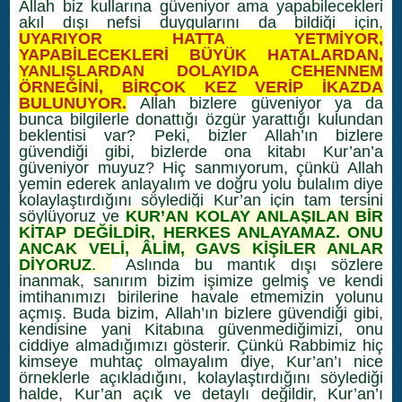
Allah biz kullarına güveniyor ama yapabilecekleri
akıl dışı nefsi duygularını da bildiği için,
UYARIYOR HATTA YETMİYOR,
YAPABİLECEKLERİ BÜYÜK HATALARDAN,
YANLIŞLARDAN DOLAYIDA CEHENNEM
ÖRNEĞİNİ, BİRÇOK KEZ VERİP İKAZDA
BULUNUYOR.
Allah bizlere güveniyor ya da
bunca bilgilerle donattığı özgür yarattığı kulundan
beklentisi var? Peki, bizler Allah’ın bizlere
güvendiği gibi, bizlerde ona kitabı Kur’an’a
güveniyor muyuz? Hiç sanmıyorum, çünkü Allah
yemin ederek anlayalım ve doğru yolu bulalım diye
kolaylaştırdığını söylediği Kur’an için tam tersini
söylüyoruz ve
KUR’AN KOLAY ANLAŞILAN BİR
KİTAP DEĞİLDİR, HERKES ANLAYAMAZ. ONU
ANCAK VELİ, ÂLİM, GAVS KİŞİLER ANLAR
DİYORUZ
.
Aslında bu mantık dışı sözlere
inanmak, sanırım bizim işimize gelmiş ve kendi
imtihanımızı birilerine havale etmemizin yolunu
açmış. Buda bizim, Allah’ın bizlere güvendiği gibi,
kendisine yani Kitabına güvenmediğimizi, onu
ciddiye almadığımızı gösterir. Çünkü Rabbimiz hiç
kimseye muhtaç olmayalım diye, Kur’an’ı nice
örneklerle açıkladığını, kolaylaştırdığını söylediği
halde, Kur’an açık ve detaylı değildir, Kur’an’ı