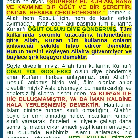
bakın ne diyor
.
“
ŞÜPHESİZ BU KUR’AN, SANA
VE KAVMİNE BİR ÖĞÜT VE BİR ŞEREFTİR,
ONDAN HESABA ÇEKİLECEKSİNİZ
.”
Demek ki
Allah hem Resulü için, hem de kadın erkek
ayırmadan, iman eden aklı başında tüm kullarına
Kur’an’ı
ÖĞÜT OLSUN DİYE GÖNDERMİŞ
.
Tüm
kullarınıda sorumlu tutacağına hükmettiğine
göre Allah, Kur'an tüm kullarına onların
anlayacağı şekilde hitap ediyor demektir.
Bunun tersini söyleyen Allah'a güvenmiyor ve
böylece şirk koşuyor demektir.
Şöyle diyebilir miyiz, Allah tüm kullarına Kur’an’ı
ÖĞÜT YOL GÖSTERİCİ
olsun diye göndermiş
ama Kur’an’ı herkes anlayamaz, onu Allah’ın
Resulü anlamış birde Veli, âlim olanlar anlar
diyebilir miyiz? Asla diyemeyiz bu mantıksızlığı ve
adaletsizliği Allah’a nispet eden,
YA KUR’AN İLE
HİÇ BULUŞMAMIŞTIR, YA DA İMAN KALBİNE
HALA YERLEŞMEMİŞ DEMEKTİR.
H
atırlatırım
İslam dininde ruhban sınıfı olmadığını, Allah’ın
böyle bir emri olmadığı halde, insanların ruhban
sınıfı yaratarak, önceleri iyi niyetle çalışıp daha
sonra işi maddi çıkar amaçlı yaptıklarını anlatıyor.
Bu durumda Rabbimiz İslam’ı anlatacak hiç