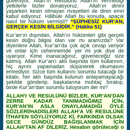
güveniyor, Allah’ın Resulünü Allah’ın vermediği
yetkilerle bizler donatıyoruz. Allah’ın dinini
yaşarken kesin olmayan rivayetleri de dinin emri
kabul ediyoruz. Hâlbuki Allah bu konuda, apaçık
nasıl bir hüküm vermişti?
“ŞÜPHESİZ KUR’AN,
GERÇEK KESİN BİLGİDİR.” (Hakka 51)
Kur’an’ın dışından, Allah’ın hükümleri gibi gerçek
kesin doğru bilgisi olan var mı aramızda? Var
diyenlere Allah, Kur’an’da çok açık cevap veriyor
ve onlar için cehennemde yer mi yok diye de
uyarıyor. Kime inanacağınız, güveneceğiz size
kalmış. Allah Kur’an’ı aklı başında tüm kullarının,
hiç ayrım yapamadan düşünerek okumasını
emrediyor. Sizce tüm kullarını sorumlu tutacağı bir
kitabı, her aklı başında kulunun anlayamayacağı
şekilde gönderip, başkalarına muhtaç bırakıp,
birde Kur’an’dan sorumlu tutuyorum der mi?
ALLAH’I VE RESULÜNÜ BİZLER, KUR’AN’DAN
ZERRE KADAR TANIMADIĞIMIZ İÇİN,
KUR’AN’IN ASLA ONAYLAMADIĞI ÖYLE
SÖZLERİ/HADİSLERİ ALLAH’A VE RESULÜNE
İTHAFEN SÖYLÜYORUZ Kİ, FARKINDA OLSAK
GECE GÜNDÜZ BAĞIŞLANMAK İÇİN
ALLAH’TAN AF DİLERİZ. Hesabın görüleceği o