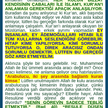
kimsenin olmadığını,
HER KULUN BİZZAT
KENDİSİNİN ÇABALARI İLE İSLAM’I, KUR’AN’I
ANLAMASI GEREKTİĞİ APAÇIK ANLAŞILIYOR.
Buradan da şunu anlıyoruz ki Kur’an, aklı başında
tüm kullarına hitap ediyor ve Allah aracı asla kabul
etmiyor, lütfen bu gerçeğin farkında olarak Kur’an’ı
anlamaya çalışalım. Kur’an’ı anlayarak okuyan bir
Müslüman, kadın erkek ayrımı yapmadan
EY
İNSANLAR, EY ÂDEMOĞULLARI HİTABI İLE
TÜM KULLARINA SESLENDİĞİNİ GÖREBİLİR.
HİTAP KİME YAPILIYORSA, KİMİ SORUMLU
TUTUYORSA O, DİREK ARACISIZ ONDAN
SORUMLU DEMEKTİR. LÜTFEN BU GERÇEĞİ
GÖZ ARDI ETMEYELİM.
Aklınıza şöyle bir soru gelebilir. Hz. Muhammed
Allah ile biz ümmeti arasında aracı değil mi? Önce
aracı kelimesi, ne anlama geliyor onu hatırlayalım.
”Arabulucu, iki şey arasında bağlantı kuran
kimse
.”
Lütfen unutmayalım Allah ile kulu arasında
arabulucuya hiç kimsenin ihtiyacı yoktur, çünkü
Allah kuluna şah damarından daha yakındır. Peki,
Resulünü yok mu sayacağız? Elbette hayır, Allah
Resulüne verdiği görevi de açıklıyor ve ne
diyordu?
“SENİN GÖREVİN SADECE TEBLİĞ
ETMEKTİR
.” (Rad 40)
“RESULE DÜŞEN