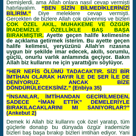
Demişlerdi, ama Allah onlara nasıl cevap vermişti
hatırlayalım.
“BEN SİZİN BİLMEDİKLERİNİZİ
BİLİRİM.”
Diye meleklere cevap vermişti.
Gerçekten de bizlere Allah çok güvenmiş ve bizleri
ÇOK ÖZEL AKIL, MUHAKEME VE ÖZGÜR
İRADEMİZLE ÖZELLİKLE BAŞ BAŞA
BIRAKMIŞTIR.
Ayette geçen halife kelimesine
de açıklama getirmek isterim. Bu ayette geçen
halife kelimesi, yeryüzünü Allah'ın rızasına
uygun bir şekilde imar edecek, akıllı, sorumlu,
güçlü, onurlu varlık anlamında geçiyor. Bakın
Allah biz kullarını ne için yarattığını söylüyor.
“HER NEFİS ÖLÜMÜ TADACAKTIR. SİZİ BİR
İMTİHAN OLARAK HAYIR İLE DE ŞER İLE DE
DENİYORUZ. ANCAK BİZE
DÖNDÜRÜLECEKSİNİZ.” (Enbiya 35)
“İNSANLAR, İMTİHANDAN GEÇİRİLMEDEN,
SADECE “İMAN ETTİK” DEMELERİYLE
BIRAKILACAKLARINI MI SANIYORLAR?”
(Ankebut 2)
Demek ki Allah biz kullarını çok özel yaratıp, tüm
güçlerle donatıp bu dünyada özgür irademizle
bizleri baş başa bırakıp bizleri imtihan ediyor. Yani