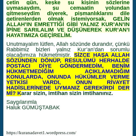
çetin gün, keşke şu kişinin sözlerine
uymasaydım, şu cemaatin yolundan
gitmeseydim diyerek, pişmanlıklarını dile
getirenlerden olmak istemiyorsak, GELİN
ALLAH’IN EMRETTİĞİ GİBİ YALNIZ KUR’AN’IN
İPİNE SARILALIM VE DÜŞÜNEREK KUR’AN’I
HAYATIMIZA GEÇİRELİM.
Unutmayalım lütfen, Allah sözünde durandır, çünkü
Rabbimiz bizleri yalnız Kur’an’dan sorumlu
olacağımıza hükmetmiştir.
SİZCE HAŞA ALLAH
SÖZÜNDEN DÖNÜP, RESULÜMÜ HERHALDE
POSTACI DİYE GÖNDERMEDİM, BENİM
HÜKMETMEDİĞİM AÇIKLAMADIĞIM
KONULARDA, ONUNDA HÜKÜMLER VERME
YETKİSİ VARDI, ONUN RİVAYET
HADİSLERİNEDE UYMANIZ GEREKİRDİ DER
Mİ? K
arar sizin, imtihan sizin imtihanınız.
Saygılarımla
Haluk GÜMÜŞTABAK
https://kuranadavet1.wordpress.com/