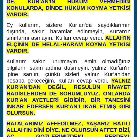
DE, KUR'AN'IN HÜKÜM VERMEDİĞİ
KONULARDA, DİNDE HÜKÜM KOYMA YETKİSİ
VARDIR.
Ey kullarım, sizlere Kur’an'da saydıklarımın
dışında, sakın haramlar edinmeyin, Kur'an'ın
sınırlarını aşmayın. Kulları cevap verdi,
ALLAH'IN
ELÇİNİN DE HELAL-HARAM KOYMA YETKİSİ
VARDIR.
Kullarım sakın unutmayın, emin olmadığınız
bilgilerin sakın ardına düşmeyin, yalnız Kur'an'ın
ipine sarılın, çünkü sizleri yalnız Kur’an'dan
hesaba çekeceğim. Kulları cevap verdi.
YALNIZ
KUR'AN'DAN DEĞİL, RESULÜN
RİVAYET
HADİSLERDEN DE SORUMLUYUZ
. ONLARDA
KUR'AN AYETLERİ GİBİDİR, BİR TANESİNİ
İNKAR EDERSEN KUR'AN'I İKAR ETMİŞ GİBİ
OLURSUN.
HATALARIMIZ AFFEDİLMEZ, YAŞARIZ BATILI
ALLAH'IN DİNİ DİYE. NE OLURSUN AFFET BİZİ,
AÇ GÖZLERİMİZDEKİ PERDEYİ,