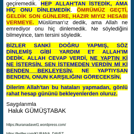
geçiremedik.
HEP ALLAH'TAN İSTEDİK, AMA
HİÇ ONU DİNLEMEDİK
.
ÖMRÜMÜZ GEÇTİ,
GELDİK SON GÜNLERE, HAZIR MIYIZ HESABI
VERMEYE.
Müslüman’ız dedik, ama Allah ne
emrediyor onu hiç dinlemedik. Ne söylediğini
bilmeyince, tam tersini söyledik.
BİZLER SANKİ DOĞRU YAPMIŞ, SÖZ
DİNLEMİŞ GİBİ YARDIM ET ALLAH'IM
DEDİK.
ALLAH CEVAP VERDİ,
NE YAPTIN Kİ
NE İSTERSİN.
SEN İSTEMEDEN VERDİN Mİ Kİ
BENDEN BEKLEYESİN
.
NE YAPTIYSAN
BENDEN, ONUN KARŞILIĞINI GÖRECEKSİN.
Dilerim Allah'tan bu hataları yapmadan, gönlü
rahat hesap gününü bekleyenlerden oluruz.
Saygılarımla
Haluk GÜMÜŞTABAK
https://kuranadavet1.wordpress.com/
https://twitter.com/KURANA_DAVET