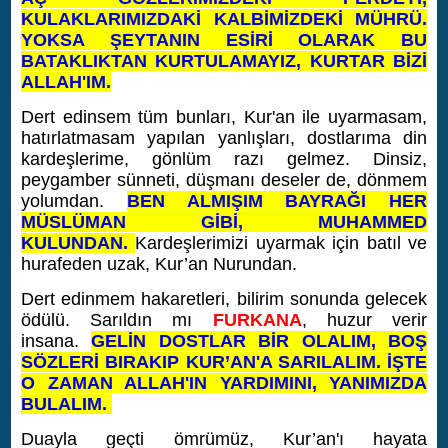
KULAKLARIMIZDAKİ KALBİMİZDEKİ MÜHRÜ.
YOKSA ŞEYTANIN ESİRİ OLARAK BU
BATAKLIKTAN KURTULAMAYIZ, KURTAR BİZİ
ALLAH'IM.
Dert edinsem tüm bunları, Kur'an ile uyarmasam,
hatırlatmasam yapılan yanlışları, dostlarıma din
kardeşlerime, gönlüm razı gelmez. Dinsiz,
peygamber sünneti, düşmanı deseler de, dönmem
yolumdan.
BEN ALMIŞIM BAYRAĞI HER
MÜSLÜMAN GİBİ, MUHAMMED
KULUNDAN.
Kardeşlerimizi uyarmak için batıl ve
hurafeden uzak, Kur’an Nurundan.
Dert edinmem hakaretleri, bilirim sonunda gelecek
ödülü. Sarıldın mı
FURKANA
, huzur verir
insana.
GELİN DOSTLAR BİR OLALIM, BOŞ
SÖZLERİ BIRAKIP KUR’AN'A SARILALIM.
İŞTE
O ZAMAN ALLAH'IN YARDIMINI, YANIMIZDA
BULALIM.
Duayla geçti ömrümüz, Kur’an'ı hayata