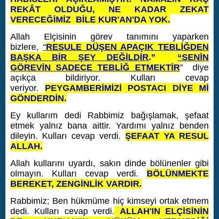
REKÂT OLDUĞU, NE KADAR ZEKAT
VERECEĞİMİZ BİLE KUR'AN'DA YOK.
Allah Elçisinin görev tanımını yaparken
bizlere,
“
RESULE DÜŞEN APAÇIK TEBLİĞDEN
BAŞKA BİR ŞEY DEĞİLDİR
.”
“SENİN
GÖREVİN SADECE TEBLİĞ ETMEKTİR
” diye
açıkça bildiriyor.
Kulları cevap
veriyor.
PEYGAMBERİMİZİ POSTACI DİYE Mİ
GÖNDERDİN.
Ey kullarım dedi Rabbimiz bağışlamak, şefaat
etmek yalnız bana aittir. Yardımı yalnız benden
dileyin. Kulları cevap verdi.
ŞEFAAT YA RESUL
ALLAH.
Allah kullarını uyardı, sakın dinde bölünenler gibi
olmayın. Kulları cevap verdi.
BÖLÜNMEKTE
BEREKET, ZENGİNLİK VARDIR.
Rabbimiz; Ben hükmüme hiç kimseyi ortak etmem
dedi. Kulları cevap verdi.
ALLAH'IN ELÇİSİNİN