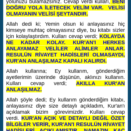
yolunuzu bulamazsınız. Cevap verdi kulları,
BENİ
DOĞRU YOLA İLETECEK VELİM VAR.
VELİSİ
OLMAYANIN VELİSİ ŞEYTANDIR.
Allah dedi ki; Yemin olsun ki anlayasınız hiç
kimseye muhtaç olmayasınız diye, bu kitabı sizler
için kolaylaştırdım. Kulları cevap verdi;
KOLAYDA
NE KADAR KOLAY. KUR’AN'I HERKES
ANLAYAMAZ VELİLER ALİMLER ANLAR.
RESULÜN RİVAYET HADİSLERİ OLMASAYDI,
KUR'AN ANLAŞILMAZ KAPALI KALIRDI.
Allah kullarına; Ey kullarım, gönderdiğim
ayetlerimin üzerinde düşünün, aklınızı kullanın.
Kulları cevap verdi;
AKILLA KUR’AN
ANLAŞILMAZ.
Allah şöyle dedi; Ey kullarım gönderdiğim kitabı,
anlayasınız diye size detaylı açıkladım, Kur'an'ı
açıklamak bizim görevimizdir. Kulları cevap
verdi.
KUR'AN AÇIK VE DETAYLI DEĞİL ÖZET
BİLGİLER VERİR, KUR'AN'I RESULÜN RİVAYET
HADİSLERİ AÇIKLAMIŞTIR. NAMAZIN KAÇ