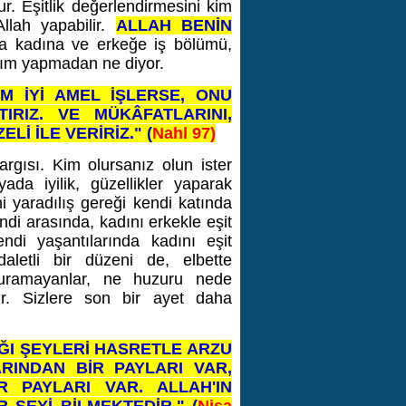
r. Eşitlik değerlendirmesini kim
Allah yapabilir.
ALLAH BENİN
 kadına ve erkeğe iş bölümü,
yrım yapmadan ne diyor.
M İYİ AMEL İŞLERSE, ONU
IRIZ. VE MÜKÂFATLARINI,
İ İLE VERİRİZ." (
Nahl 97)
argısı. Kim olursanız olun ister
da iyilik, güzellikler yaparak
ani yaradılış gereği kendi katında
endi arasında, kadını erkekle eşit
ndi yaşantılarında kadını eşit
daletli bir düzeni de, elbette
 kuramayanlar, ne huzuru nede
r. Sizlere son bir ayet daha
DIĞI ŞEYLERİ HASRETLE ARZU
RINDAN BİR PAYLARI VAR,
R PAYLARI VAR. ALLAH'IN