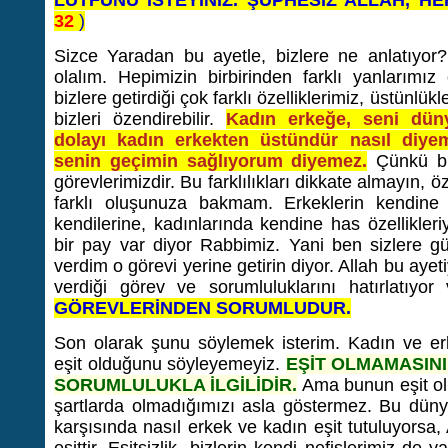
LÜTFUNU İSTEYİNİZ. ŞÜPHESİZ ALLAH, HE
32
)
Sizce Yaradan bu ayetle, bizlere ne anlatıyor? 
olalım. Hepimizin birbirinden farklı yanlarımız o
bizlere getirdiği çok farklı özelliklerimiz, üstünlükl
bizleri özendirebilir.
Kadın erkeğe, seni dün
dolayı kadın erkekten üstündür nasıl diye
senin geçimin sağlıyorum diyemez.
Çünkü bun
görevlerimizdir. Bu farklılıkları dikkate almayın,
farklı oluşunuza bakmam. Erkeklerin kendine ha
kendilerine, kadınlarında kendine has özellikleri
bir pay var diyor Rabbimiz. Yani ben sizlere g
verdim o görevi yerine getirin diyor. Allah bu ayet
verdiği görev ve sorumluluklarını hatırlatıyo
GÖREVLERİNDEN SORUMLUDUR.
Son olarak şunu söylemek isterim. Kadın ve erke
eşit olduğunu söyleyemeyiz.
EŞİT OLMAMASINI
SORUMLULUKLA İLGİLİDİR.
Ama bunun eşit ol
şartlarda olmadığımızı asla göstermez. Bu düny
karşısında nasıl erkek ve kadın eşit tutuluyorsa,