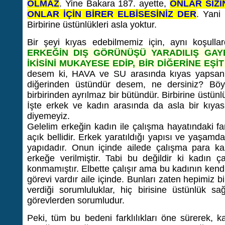
OLMAZ
. Yine Bakara 187. ayette,
ONLAR SİZİN
ONLAR İÇİN BİRER ELBİSESİNİZ DER
. Yani 
Birbirine üstünlükleri asla yoktur.
Bir şeyi kıyas edebilmemiz için, aynı koşulla
ERKEĞİN DIŞ GÖRÜNÜŞÜ YARADILIŞ GAYE
İKİSİNİ MUKAYESE EDİP, BİR DİĞERİNE EŞİ
desem ki, HAVA ve SU arasında kıyas yapsanız
diğerinden üstündür desem, ne dersiniz? Böy
birbirinden ayrılmaz bir bütündür. Birbirine üstü
İşte erkek ve kadın arasında da asla bir kıyas
diyemeyiz.
Gelelim erkeğin kadın ile çalışma hayatındaki fa
açık bellidir. Erkek yaratıldığı yapısı ve yaşamd
yapıdadır. Onun içinde ailede çalışma para k
erkeğe verilmiştir. Tabi bu değildir ki kadın 
konmamıştır. Elbette çalışır ama bu kadının kendi 
görevi vardır aile içinde. Bunları zaten hepimiz b
verdiği sorumluluklar, hiç birisine üstünlük s
görevlerden sorumludur.
Peki, tüm bu bedeni farklılıkları öne sürerek, ka