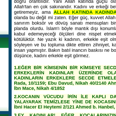
doğru orantılıdır. Yani Allah katında güçlü o
Allah'tan en çok sakınandır. Kadını ve erkeği b
getiremeyiz, ama
ALLAH KATINDA KADINDA
olanda bu değil mi zaten. Eğer güç, kuvvet Allah 
sanırım boksör ve dövüş sanatı mensupları bir
planda olurdu. İslam'ı böyle mantık dışı konuml
kabul edemeyeceği ölçüleri dine nispet etme
kötülüktür.
Ne yazık ki kadının, erkekle eşit olm
söyleyen ve bu topluma dikte ettiren zihniyet, ka
insan yapmıştır. Bakın batıl inancın baskısı ne b
düşünce, kadını erkekle eşit görmez.
1.EĞER BİR KİMSENİN BİR KİMSEYE SEC
ERKEKLERİN KADINLAR ÜZERİNDE OL
KADINLARIN ERKEKLERE SECDE ETMELERİ
Rada, 10/1159; Ebu Davud, Nikah 40/2140 Ahm
İbn Mace, Nikah 4/1852
2.KOCANIN VÜCUDU İRİN İLE KAPLI D
YALAYARAK TEMİZLESE YİNE DE KOCASIN
İbni Hacer El Heytemi 2/121 Ahmed b. Hanbel,
3.EY KADINLAR! EĞER KOCALARINIZI