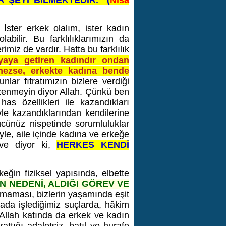
R ŞEYİ BİLMEKTEDİR."
(
Nisa
İster erkek olalım, ister kadın
labilir. Bu farklılıklarımızın da
erimiz de vardır. Hatta bu farklılık
yaya getiren kadındır ondan
mezse, erkekte kadına bende
lar fıtratımızın bizlere verdiği
 özenmeyin diyor Allah. Çünkü ben
s özellikleri ile kazandıkları
yle kazandıklarından kendilerine
ücünüz nispetinde sorumluluklar
iyle, aile içinde kadına ve erkeğe
r ve diyor ki,
HERKES KENDİ
ğin fiziksel yapısında, elbette
N NEDENİ, ALDIĞI GÖREV VE
maması, bizlerin yaşamında eşit
ada işlediğimiz suçlarda, hâkim
 Allah katında da erkek ve kadın