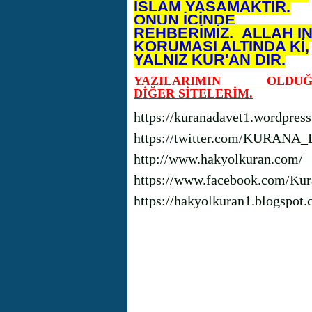
İSLAM YAŞAMAKTIR.
ONUN İÇİNDE
REHBERİMİZ, ALLAH I
KORUMASI ALTINDA Kİ,
YALNIZ KUR'AN DIR.
YAZILARIMIN OLDUĞ
DİĞER SİTELERİM.
https://kuranadavet1.wordpres
https://twitter.com/KURANA
http://www.hakyolkuran.com/
https://www.facebook.com/Kur
https://hakyolkuran1.blogspot.