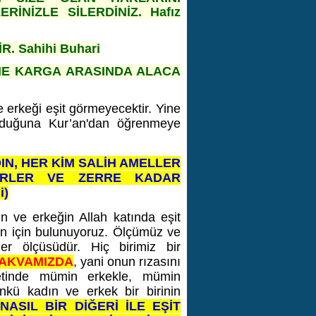
RİNİZLE SİLERDİNİZ. Hafız
. Sahihi Buhari
ANE KARGA ARASINDA ALACA
ve erkeği eşit görmeyecektir. Yine
olduğuna Kur’an'dan öğrenmeye
N, HER KİM SALİH AMELLER
RERLER VE ZERRE KADAR
i)
ın ve erkeğin Allah katında eşit
han için bulunuyoruz. Ölçümüz ve
ğer ölçüsüdür. Hiç birimiz bir
AKVAMIZDA
, yani onun rızasını
etinde mümin erkekle, mümin
nkü kadın ve erkek bir birinin
NASIL BİR DİĞERİ İLE EŞİT