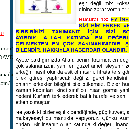
eşit değil mi? Yoks
dinine zarar verenler
N
Hucurat 13:
EY İNS
SİZİ BİR ERKEK V
BİRBİRİNİZİ TANIMANIZ İÇİN SİZİ 
U
AYIRDIK. ALLAH KATINDA EN DEĞERL
GELMEKTEN EN ÇOK SAKINANINIZDIR. 
s.com/
BİLENDİR, HAKKIYLA HABERDAR OLANDIR.
_DAVET
Ayete baktığımızda Allah, benim katımda en değe
çok sakınanızdır, yani en güzel amel işleyeninizd
erkeğin nasıl olur da eşit olmasını, fıtrata ters 
anadavet1/
bilek güreşi yaptıracak değiliz, gerçi kendisini 
com/
onların erkekler bileğini bile bükemez. Bizler hur
zaman kadınları ikinci sınıf bir insan görme yanl
nedeni Kur’an'ı terk ederek batılı hurafe ve sanı
etken olmuştur.
Ne yazık ki bizler eşitlik dendiğinde, güç-kuvvet,
mukayeseyi bu mantıkla yapıyoruz. Çünkü Kur’
ondan. Bir insanın Allah katında ki değeri, inan