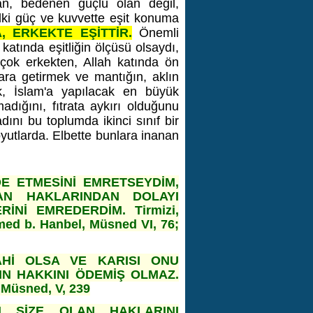
lan, bedenen güçlü olan değil,
elki güç ve kuvvette eşit konuma
, ERKEKTE EŞİTTİR.
Önemli
katında eşitliğin ölçüsü olsaydı,
çok erkekten, Allah katında ön
ara getirmek ve mantığın, aklın
k, İslam'a yapılacak en büyük
adığını, fıtrata aykırı olduğunu
dını bu toplumda ikinci sınıf bir
oyutlarda. Elbette bunlara inanan
DE ETMESİNİ EMRETSEYDİM,
AN HAKLARINDAN DOLAYI
Nİ EMREDERDİM. Tirmizi,
ed b. Hanbel, Müsned VI, 76;
AHİ OLSA VE KARISI ONU
IN HAKKINI ÖDEMİŞ OLMAZ.
 Müsned, V, 239
N SİZE OLAN HAKLARINI