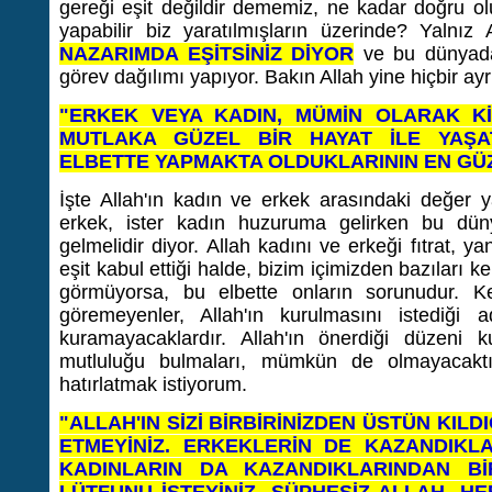
gereği eşit değildir dememiz, ne kadar doğru olu
yapabilir biz yaratılmışların üzerinde? Yalnız 
NAZARIMDA EŞİTSİNİZ DİYOR
ve bu dünyada
görev dağılımı yapıyor. Bakın Allah yine hiçbir a
"
ERKEK VEYA KADIN, MÜMİN OLARAK Kİ
MUTLAKA GÜZEL BİR HAYAT İLE YAŞAT
ELBETTE YAPMAKTA OLDUKLARININ EN GÜZEL
İşte Allah'ın kadın ve erkek arasındaki değer y
erkek, ister kadın huzuruma gelirken bu dünya
gelmelidir diyor. Allah kadını ve erkeği fıtrat, y
eşit kabul ettiği halde, bizim içimizden bazıları k
görmüyorsa, bu elbette onların sorunudur. Ke
göremeyenler, Allah'ın kurulmasını istediği a
kuramayacaklardır. Allah'ın önerdiği düzeni
mutluluğu bulmaları, mümkün de olmayacaktı
hatırlatmak istiyorum.
"ALLAH'IN SİZİ BİRBİRİNİZDEN ÜSTÜN KIL
ETMEYİNİZ. ERKEKLERİN DE KAZANDIKLA
KADINLARIN DA KAZANDIKLARINDAN Bİ