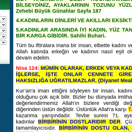
BİLSEYDİNİZ, AYAKLARININ TOZUNU YÜZLE
Zehebi Büyük Günahlar Sayfa 187
4.KADINLARIN DİNLERİ VE AKILLARI EKSİKTİR
5.KADINLAR ARASINDA İYİ KADIN, YÜZ T
BİR KARGA GİBİDİR. Sahihi Buhari.
Tüm bu iftiralara inana bir insan, elbette kadını 
Allah katında erkeğin ve kadının nasıl eşit 
devam edelim.
Nisa 124:
MÜMİN OLARAK, ERKEK VEYA KADI
İŞLERSE, İŞTE ONLAR CENNETE Gİ
HAKSIZLIĞA UĞRATILMAZLAR.
(Diyanet Meal
Kur’an'a iman ettiğini söyleyen bir insan, kadın
olduğunu çok açık bilir. Bizler bu dünyada imti
değerlendirmemiz Allah'ın bizlere verdiği de
diğerinden üstün değildir. Üstünlük Allah'a karşı
T
kazanma yarışındadır.
Tevbe suresi 71. ay
kadınlar
BİRBİRİNİN DOSTLARIDIR DER
. Çü
tamamlayıcısıdır.
BİRBİRİNİN DOSTU OLAN, 