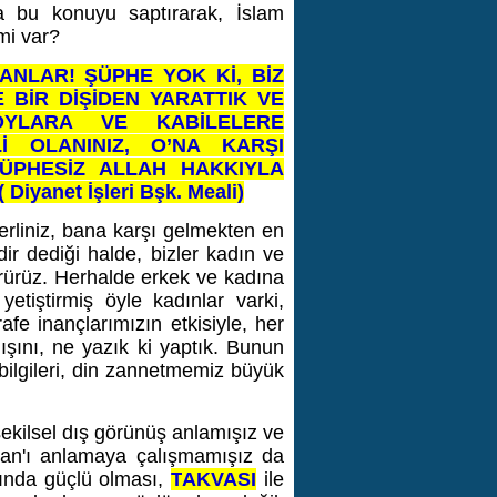
a bu konuyu saptırarak, İslam
 mi var?
ANLAR! ŞÜPHE YOK Kİ, BİZ
E BİR DİŞİDEN YARATTIK VE
BOYLARA VE KABİLELERE
İ OLANINIZ, O’NA KARŞI
ŞÜPHESİZ ALLAH HAKKIYLA
( Diyanet İşleri Bşk. Meali)
rliniz, bana karşı gelmekten en
ir dediği halde, bizler kadın ve
görürüz. Herhalde erkek ve kadına
yetiştirmiş öyle kadınlar varki,
afe inançlarımızın etkisiyle, her
ışını, ne yazık ki yaptık. Bunun
 bilgileri, din zannetmemiz büyük
 şekilsel dış görünüş anlamışız ve
an'ı anlamaya çalışmamışız da
cında güçlü olması,
T
AKVASI
ile