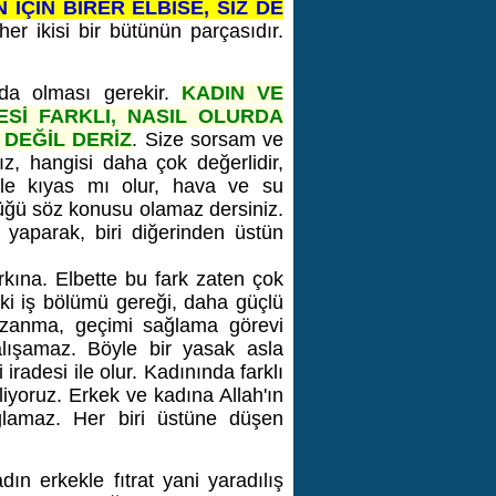
 İÇİN BİRER ELBİSE, SİZ DE
her ikisi bir bütünün parçasıdır.
rda olması gerekir.
KADIN VE
Sİ FARKLI, NASIL OLURDA
T DEĞİL DERİZ
. Size sorsam ve
, hangisi daha çok değerlidir,
le kıyas mı olur, hava ve su
nlüğü söz konusu olamaz dersiniz.
 yaparak, biri diğerinden üstün
rkına. Elbette bu fark zaten çok
aki iş bölümü gereği, daha güçlü
azanma, geçimi sağlama görevi
çalışamaz. Böyle bir yasak asla
iradesi ile olur. Kadınında farklı
iliyoruz. Erkek ve kadına Allah'ın
ağlamaz. Her biri üstüne düşen
dın erkekle fıtrat yani yaradılış