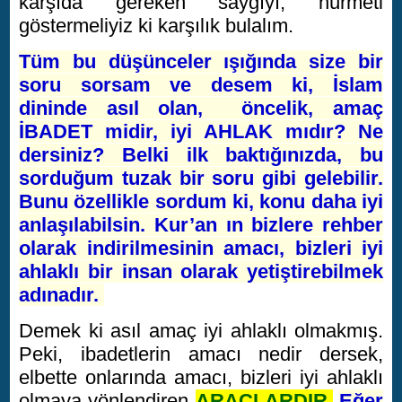
karşıda gereken saygıyı, hürmeti
göstermeliyiz ki karşılık bulalım.
Tüm bu düşünceler ışığında size bir
soru sorsam ve desem ki, İslam
dininde asıl olan, öncelik, amaç
İBADET midir, iyi AHLAK mıdır? Ne
dersiniz? Belki ilk baktığınızda, bu
sorduğum tuzak bir soru gibi gelebilir.
Bunu özellikle sordum ki, konu daha iyi
anlaşılabilsin. Kur’an ın bizlere rehber
olarak indirilmesinin amacı, bizleri iyi
ahlaklı bir insan olarak yetiştirebilmek
adınadır.
Demek ki asıl amaç iyi ahlaklı olmakmış.
Peki, ibadetlerin amacı nedir dersek,
elbette onlarında amacı, bizleri iyi ahlaklı
olmaya yönlendiren
ARAÇLARDIR.
Eğer