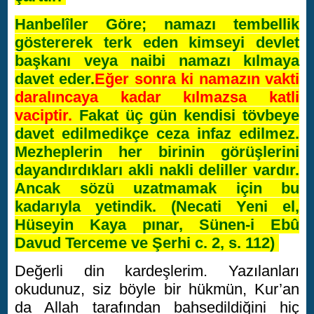
Hanbelîler Göre; namazı tembellik
göstererek terk eden kimseyi devlet
başkanı veya naibi namazı kılmaya
davet eder.
Eğer sonra ki namazın vakti
daralıncaya kadar kılmazsa katli
vaciptir.
Fakat üç gün kendisi tövbeye
davet edilmedikçe ceza infaz edilmez.
Mezheplerin her birinin görüşlerini
dayandırdıkları akli nakli deliller vardır.
Ancak sözü uzatmamak için bu
kadarıyla yetindik. (Necati Yeni el,
Hüseyin Kaya pınar, Sünen-i Ebû
Davud Terceme ve Şerhi c. 2, s. 112)
Değerli din kardeşlerim. Yazılanları
okudunuz, siz böyle bir hükmün, Kur’an
da Allah tarafından bahsedildiğini hiç