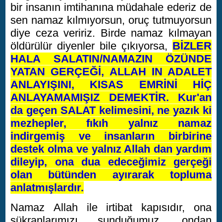
bir insanın imtihanına müdahale ederiz de
sen namaz kılmıyorsun, oruç tutmuyorsun
diye ceza veririz. Birde namaz kılmayan
öldürülür diyenler bile çıkıyorsa,
BİZLER
HALA SALATIN/NAMAZIN ÖZÜNDE
YATAN GERÇEĞİ, ALLAH IN ADALET
ANLAYIŞINI, KISAS EMRİNİ HİÇ
ANLAYAMAMIŞIZ DEMEKTİR. Kur'an
da geçen SALAT kelimesini, ne yazık ki
mezhepler, fıkıh yalnız namaz
indirgemiş ve insanların birbirine
destek olma ve yalnız Allah dan yardım
dileyip, ona dua edeceğimiz gerçeği
olan bütünden ayırarak topluma
anlatmışlardır.
Namaz Allah ile irtibat kapısıdır, ona
şükranlarımızı sunduğumuz, ondan