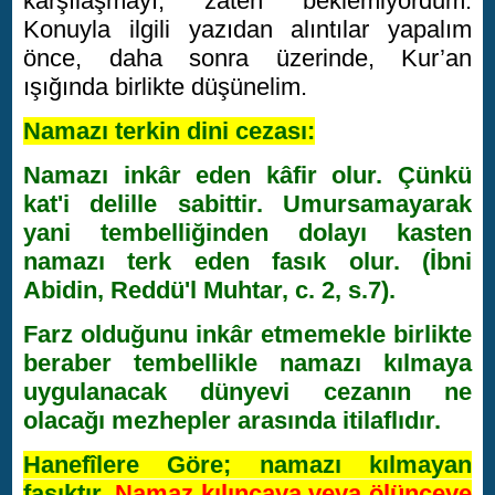
karşılaşmayı, zaten beklemiyordum.
Konuyla ilgili yazıdan alıntılar yapalım
önce, daha sonra üzerinde, Kur’an
ışığında birlikte düşünelim.
Namazı terkin dini cezası:
Namazı inkâr eden kâfir olur. Çünkü
kat'i delille sabittir. Umursamayarak
yani tembelliğinden dolayı kasten
namazı terk eden fasık olur. (İbni
Abidin, Reddü'l Muhtar, c. 2, s.7).
Farz olduğunu inkâr etmemekle birlikte
beraber tembellikle namazı kılmaya
uygulanacak dünyevi cezanın ne
olacağı mezhepler arasında itilaflıdır.
Hanefîlere Göre; namazı kılmayan
fasıktır.
Namaz kılıncaya veya ölünceye