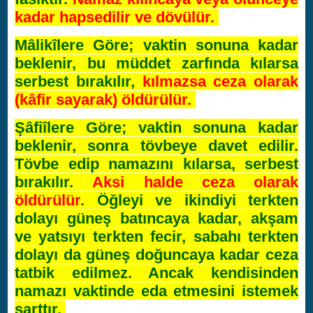
kadar hapsedilir ve dövülür.
Mâlikîlere Göre; vaktin sonuna kadar
beklenir, bu müddet zarfında kılarsa
serbest bırakılır,
kılmazsa ceza olarak
(kâfir sayarak) öldürülür.
Şâfiîlere Göre; vaktin sonuna kadar
beklenir, sonra tövbeye davet edilir.
Tövbe edip namazını kılarsa, serbest
bırakılır.
Aksi halde ceza olarak
öldürülür
. Öğleyi ve ikindiyi terkten
dolayı güneş batıncaya kadar, akşam
ve yatsıyı terkten fecir, sabahı terkten
dolayı da güneş doğuncaya kadar ceza
tatbik edilmez. Ancak kendisinden
namazı vaktinde eda etmesini istemek
şarttır.