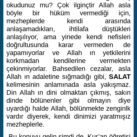
okudunuz mu? Çok ilginçtir Allah asla
böyle bir hüküm vermediği için,
mezheplerde kendi arasında
anlaşamadıkları, ihtilafa düştükleri
anlaşılıyor, ama yinede kendi nefisleri
doğrultusunda karar vermeden de
yapamıyorlar ve Allah ın yetkilerini
korkmadan kendilerine vermekten
çekinmiyorlar. Bahsedilen cezalar, asla
Allah ın adaletine sığmadığı gibi,
SALAT
kelimesinin anlamınada asla yakışmaz.
Din Allah ın dini olmaktan çıkmış, sakın
dinde bölünenler gibi olmayın diye
uyardığı halde Allah, bölünmekte zenginlk
vardır diyerek, kendi dinimizi yaratmışız
mezheplerle.
Bu konuyu gelin şimdi de, Kur’an öğretisi