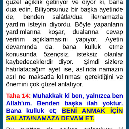
güzel açıklık getiriyor ve diyor ki, bana
dua edin. Biliyorsunuz bir başka ayetinde
de, benden salâtla/dua ile/namazla
yardım isteyin diyordu. Böyle yapanların
yardımlarına koşar, dualarına cevap
veririm açıklamasını yapıyor. Ayetin
devamında da, bana kulluk etme
konusunda özençsiz, isteksiz olanlar
kaybedeceklerdir diyor. Şimdi sizlere
hatırlatacağım ayet ise, aslında namazın
asıl ne maksatla kılınması gerektiğini ve
önemini çok güzel anlatıyor.
Taha 14:
Muhakkak ki ben, yalnızca ben
Allah'ım. Benden başka ilah yoktur.
Bana kulluk et;
BENİ ANMAK İÇİN
SALATA/NAMAZA DEVAM ET.