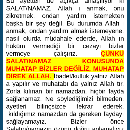
Bu ayetten de açıkça anlaşılıyor ki
SALAT/NAMAZ, Allah ı anmak, onu
zikretmek, ondan yardım istemekten
başka bir şey değil. Bu durumda Allah ı
anmak, ondan yardım almak istemeyene,
nasıl olurda müdahale ederde, Allah ın
hüküm vermediği bir cezayı bizler
vermeye çalışırız.
ÇÜNKÜ
SALAT/NAMAZ KONUSUNDA
MUHATAP BİZLER DEĞİLİZ, MUHATAP
DİREK ALLAH.
İbadet/kulluk yalnız Allah
a yapılır ve muhatabı da yalnız Allah tır.
Zorla kılınan bir namazdan, hiçbir fayda
sağlanamaz. Ne söylediğimizi bilmeden,
ayetleri bilinçsizce tekrar ederek,
kıldığımız namazdan da gereken faydayı
sağlayamayız. Bizler önce
Salatın/namazın özünü doğru anlamalıyız