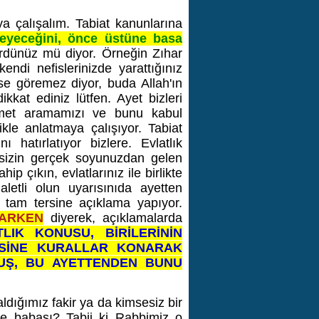
a çalışalım. Tabiat kanunlarına
emeyeceğini, önce üstüne basa
gördünüz mü diyor. Örneğin Zıhar
endi nefislerinizde yarattığınız
mse göremez diyor, buda Allah'ın
kkat ediniz lütfen. Ayet bizleri
kmet aramamızı ve bunu kabul
ikle anlatmaya çalışıyor. Tabiat
ı hatırlatıyor bizlere. Evlatlık
z sizin gerçek soyunuzdan gelen
p çıkın, evlatlarınız ile birlikte
aletli olun uyarısınıda ayetten
, tam tersine açıklama yapıyor.
ŞARKEN
diyerek, açıklamalarda
LIK KONUSU, BİRİLERİNİN
ERSİNE KURALLAR KONARAK
UŞ, BU AYETTENDEN BUNU
ldığımız fakir ya da kimsesiz bir
ve babası? Tabii ki Rabbimiz o