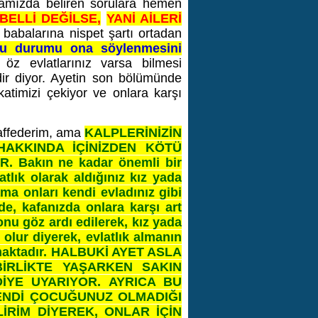
afamızda beliren sorulara hemen
BELLİ DEĞİLSE,
YANİ AİLERİ
babalarına nispet şartı ortadan
e bu durumu ona söylenmesini
z evlatlarınız varsa bilmesi
idir diyor. Ayetin son bölümünde
kkatimizi çekiyor ve onlara karşı
ı affederim, ama
KALPLERİNİZİN
HAKKINDA İÇİNİZDEN KÖTÜ
Bakın ne kadar önemli bir
atlık olarak aldığınız kız yada
 ama onları kendi evladınız gibi
de, kafanızda onlara karşı art
nu göz ardı edilerek, kız yada
olur diyerek, evlatlık almanın
maktadır.
HALBUKİ AYET ASLA
İRLİKTE YAŞARKEN SAKIN
DİYE UYARIYOR.
AYRICA BU
KENDİ ÇOCUĞUNUZ OLMADIĞI
İRİM DİYEREK, ONLAR İÇİN