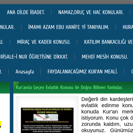
Değerli din kardeşler
evlatlık edinme kon
konuda Kur'an mer
istiyorum. Konu çok ö
,
zorunda kaldım, uzun
okuyunuz. Günümüz