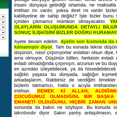
insanı dünyaya getirdiği ortamda, ne maksatla g
imtihan mı vardır, yoksa ibret mi vardır biz
kabiliyetine de sahip değiliz? İşte bizler bunu
içinden çıkmamız mümkün olmayacaktır.
YA
OLAYLARIN OLUŞUMUNDA DETAYLI BİLGİ
SONUÇ İLİŞKİSİNİ BİZLER DOĞRU KURAMAYA
Ayete devam edelim.
Ayetin son kısmında da evl
kılmamıştır diyor
. Tam bu esnada tekrar düşünel
düşünün, nasıl çırpınıyorlar evlatları olsun diye,
ama olmuyor. Düşünün lütfen, herkesin evladı o
evladı olmadığında çırpınışın, arzunun ve bu du
en azından izleyebilecek, ya da hissedebilecek
sağlıklı yaşasa bu dünyada, sağlığın kıymet
arkadaşlarım, Rabbimiz de verdiğim örnekler
bizlerin tatmamızı, hatta o acıyla imtihanda
imtihan.
DEMEK Kİ ALLAH, ALDIĞIMI
ÇOCUĞUMUZ OLMADIĞINI, BİR BAŞKA 
EMANETİ OLDUĞUNU, HİÇBİR ZAMAN UNU
sonunda da bakın ne söylüyor. Bu konuda söyl
lakırdısıdır diyor. Sakın yanlış anlaşılmasın,