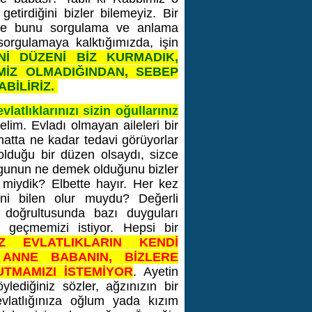
etirdiğini bizler bilemeyiz. Bir
lere bunu sorgulama ve anlama
 sorgulamaya kalktığımızda, işin
Nİ DÜZENİ BİZ KURMADIK,
MİZ OLMADIĞINDAN, SEBEP
BİLİRİZ.
atlıklarınızı sizin oğullarınız
im. Evladı olmayan aileleri bir
 hatta ne kadar tedavi görüyorlar
lduğu bir düzen olsaydı, sizce
ygunun ne demek olduğunu bizler
 miydik? Elbette hayır. Her kez
ini bilen olur muydu? Değerli
 doğrultusunda bazı duyguları
n geçmemizi istiyor. Hepsi bir
Z EVLATLIKLARIN KENDİ
ANNE BABANIN, BİZLERE
TMAMIZI İSTEMİYOR
. Ayetin
ediğiniz sözler, ağzınızın bir
 evlatlığınıza oğlum yada kızım