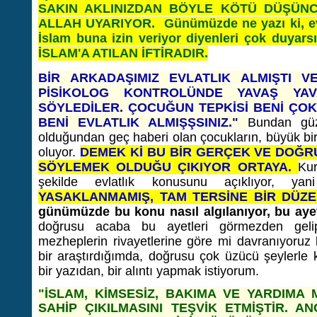
SAKIN AKLINIZDAN BÖYLE KÖTÜ DÜŞÜNC
ALLAH UYARIYOR. Günümüzde ne yazı ki, evlatl
İslam buna izin veriyor diyenleri çok duy
İSLAM'A ATILAN İFTİRADIR.
BİR ARKADAŞIMIZ EVLATLIK ALMIŞTI 
PİSİKOLOG KONTROLÜNDE YAVAŞ YA
SÖYLEDİLER. ÇOCUĞUN TEPKİSİ BENİ ÇOK 
BENİ EVLATLIK ALMIŞŞSINIZ."
Bundan güz
olduğundan geç haberi olan çocukların, büyük bir 
oluyor.
DEMEK Kİ BU BİR GERÇEK VE DOĞR
SÖYLEMEK OLDUĞU ÇIKIYOR ORTAYA.
Kur
şekilde evlatlık konusunu açıklıyor, ya
YASAKLANMAMIŞ, TAM TERSİNE BİR DÜ
günümüzde bu konu nasıl algılanıyor, bu ayet
doğrusu acaba bu ayetleri görmezden gelip
mezheplerin rivayetlerine göre mi davranıyoruz
bir araştırdığımda, doğrusu çok üzücü şeylerle 
bir yazıdan, bir alıntı yapmak istiyorum.
"İSLAM, KİMSESİZ, BAKIMA VE YARDIM
SAHİP ÇIKILMASINI TEŞVİK ETMİŞTİR. 