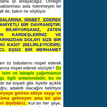
aha iyi anlayacağız. Örneğin
 saklanması asla istenmeyen bir
li de, bakın ne söylüyor.
BALARINA NİSBET EDEREK
İYETLİ BİR DAVRANIŞTIR;
BİLMİYORSANIZ, ZATEN
N KARDEŞLERİNİZ VE
ARINIZDAN DOLAYI SİZE BİR
İ KASIT (BELİRLEYİCİDİR):
ICI, EŞSİZ BİR MERHAMET
leri öz babalarını nispet ederek
alarına nispet ederek sözüyle?
Öz
i isim ve lakapla çağırmamızı
gi, ilgili anlamındadır, bu ne
e ise soyadı gibi. Ayette açıklık
ru, adaletli olacağını belirtiyor
yaya getiren aileye saygı ve
klıma gelmeyen ama bir gün
i diyebiliriz.
Kur’an her şeye,