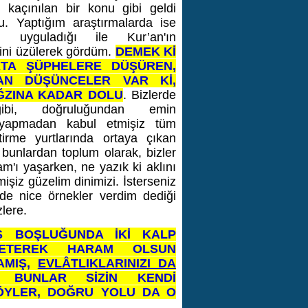
 kaçınılan bir konu gibi geldi
u. Yaptığım araştırmalarda ise
ın uyguladığı ile Kur’an'ın
iğini üzülerek gördüm.
DEMEK Kİ
KTA ŞÜPHELERE DÜŞÜREN,
AN DÜŞÜNCELER VAR Kİ,
ĞZINA KADAR DOLU
.
Bizlerde
ibi, doğruluğundan emin
a yapmadan kabul etmişiz tüm
tirme yurtlarında ortaya çıkan
 bunlardan toplum olarak, bizler
am'ı yaşarken, ne yazık ki aklını
şiz güzelim dinimizi. İsterseniz
de nice örnekler verdim dediği
zlere.
S BOŞLUĞUNDA İKİ KALP
NZETEREK HARAM OLSUN
MAMIŞ,
EVLÂTLIKLARINIZI DA
. BUNLAR SİZİN KENDİ
SÖYLER, DOĞRU YOLU DA O