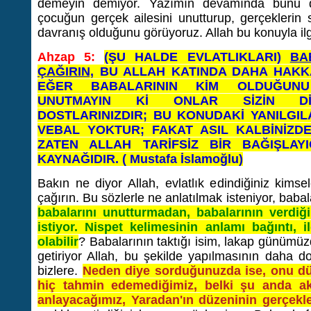
demeyin demiyor. Yazımın devamında bunu d
çocuğun gerçek ailesini unutturup, gerçeklerin
davranış olduğunu görüyoruz. Allah bu konuyla ilgi
Ahzap 5:
(ŞU HALDE EVLATLIKLARI)
BA
ÇAĞIRIN,
BU ALLAH KATINDA DAHA HAKKAN
EĞER BABALARININ KİM OLDUĞUNU 
UNUTMAYIN Kİ ONLAR SİZİN Dİ
DOSTLARINIZDIR; BU KONUDAKİ YANILGIL
VEBAL YOKTUR; FAKAT ASIL KALBİNİZDEK
ZATEN ALLAH TARİFSİZ BİR BAĞIŞLAY
KAYNAĞIDIR. ( Mustafa İslamoğlu)
Bakın ne diyor Allah, evlatlık edindiğiniz kimse
çağırın. Bu sözlerle ne anlatılmak isteniyor, bab
babalarını unutturmadan, babalarının verdiğ
istiyor. Nispet kelimesinin anlamı bağıntı, il
olabilir
? Babalarının taktığı isim, lakap günümüzd
getiriyor Allah, bu şekilde yapılmasının daha doğ
bizlere.
Neden diye sorduğunuzda ise, onu dün
hiç tahmin edemediğimiz, belki şu anda a
anlayacağımız, Yaradan'ın düzeninin gerçekler