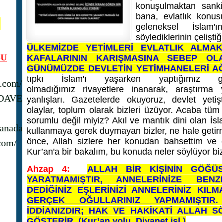
konuşulmaktan sanki
bana, evlatlık konus
N
geleneksel İslam'
söylediklerinin çelişt
ÜLKEMİZDE YETİMLERİ EVLATLIK ALMA
U
KAFALARININ KARIŞMASINA SEBEP OL
GÜNÜMÜZDE DEVLETİN YETİMHANELERİ A
tıpkı İslam'ı yaşarken yaptığımız g
s.com/
olmadığımız rivayetlere inanarak, araştırm
_DAVET
yanlışları. Gazetelerde okuyoruz, devlet yetiş
olaylar, toplum olarak bizleri üzüyor. Acaba tüm
sorumlu değil miyiz? Akıl ve mantık dini olan İsl
anadavet1/
kullanmaya gerek duymayan bizler, ne hale getirmi
önce, Allah sizlere her konudan bahsettim ve 
com/
Kur’an'a bir bakalım, bu konuda neler söylüyor bi
Ahzap 4:
ALLAH BİR KİŞİNİN GÖĞÜ
YARATMAMIŞTIR, ANNELERİNİZE BE
DEDİĞİNİZ EŞLERİNİZİ ANNELERİNİZ KIL
GERÇEK OĞULLARINIZ YAPMAMIŞTIR
İDDİANIZDIR; HAK VE HAKİKATİ ALLAH 
GÖSTERİR. (Kur’an yolu. Diyanet işl.)