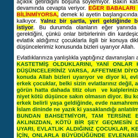
açıklık getirdiğini boşuna söylemiyor. Bakın k
devamında cevapta veriyor.
EĞER BABALARI 
BİLİNMİYORSA,
demek ki ayetin başlangıcında 
kalkıyor.
Yalnız bir şartla, yeri geldiğind
istiyor
. Bu durumda olanların eğer yanında ö
gerektiğini, çünkü onlar birbirlerinin din kardeş
evlatlık aldığımız çocuklarla ilgili bir konuya di
düşüncelerimiz konusunda bizleri uyarıyor Allah.
Evlatlıklarınıza yanlışlıkla yaptığınız davranışlar
KASTETMİŞ OLDUKLARINI, YANİ ONLAR 
DÜŞÜNCELERİNİZ VARSA, AFFETMEM DİYOR. 
konuda Allah bizleri uyarıyor ve diyor ki, evl
erkek çocuklar, belki sizin evlatlarınız değil,
görün hatta dahada titiz olun ve kalpleriniz
niyet kötü düşünce sakın olmasın diyor. Bu ko
erkek belirli yaşa geldiğinde, evde namahrem 
İslam dininde ne yazık ki yasaklandığı anlatıl
BUNDAN BAHSETMİYOR, TAM TERSİNE B
AKLINIZDAN, KÖTÜ BİR ŞEY GEÇMESİN 
UYARI, EVLATLIK ALDIĞINIZ ÇOCUKLAR, 
İÇİN, ONLARLA BÜYÜDÜĞÜNDE EVLENABİL