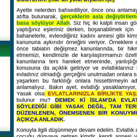
Ayette nelerden bahsediliyor, önce onu anlamay
atıfta bulunarak,
gerçeklerin asla değiştiril
basa söylüyor Allah
. Siz hiç iki kalpli insan 
yaptığınız eşleriniz derken, boşanabilmek için k
bahanelerle, evlendiğiniz kadını annesi gibi ki
kanununa aykırıdır örneğini veriyor. Örneklere di
önce tabiatın değişmez kanunlarında, bir hi
etmemizi, kendimizle de karşılaştırmamızı özell
kanunlarına ters hareket etmeninde, yanlışlığın
konusuna da açıklık getiriyor ve evlatlıklarını
evladınız olmadığı gerçeğini unutmadan onlara sahi
yaşarken bu farklılığı onlara hissettirmeyin ad
anlamalıyız. Bakın ayet, evlatlığı yasaklamıyor
Yasak olsa
EVLATLARINIZLA BİRLİKTE YA
bulunur mu?
DEMEK Kİ İSLAM'DA EVLAT
SÖYLEDİĞİ GİBİ YASAK DEĞİL, TAM T
DÜZENLENEN, ÖNEMSENEN BİR KONUYM
AÇIKÇA ANLADIK
.
Konuyla ilgili düşünmeye devam edelim. Evlatlık a
çocuğu dünyaya getiren kimdir, kendi annesi 