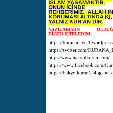
İSLAM YAŞAMAKTIR.
ONUN İÇİNDE
REHBERİMİZ, ALLAH I
KORUMASI ALTINDA Kİ,
YALNIZ KUR'AN DIR.
YAZILARIMIN OLDUĞ
DİĞER SİTELERİM.
https://kuranadavet1.wordpres
https://twitter.com/KURANA
http://www.hakyolkuran.com/
https://www.facebook.com/Kur
https://hakyolkuran1.blogspot.