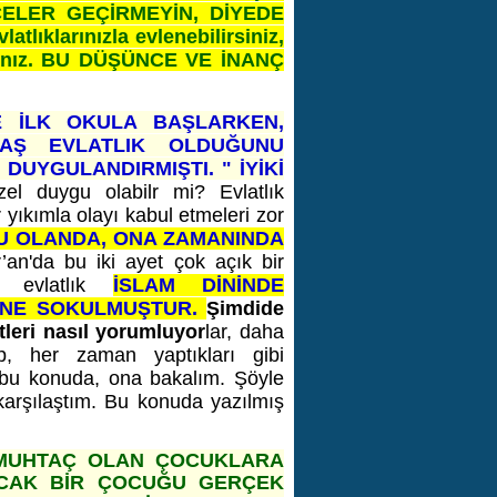
ELER GEÇİRMEYİN, DİYEDE
ıklarınızla evlenebilirsiniz,
arsınız. BU DÜŞÜNCE VE İNANÇ
VE İLK OKULA BAŞLARKEN,
VAŞ EVLATLIK OLDUĞUNU
DUYGULANDIRMIŞTI. " İYİKİ
el duygu olabilr mi? Evlatlık
yıkımla olayı kabul etmeleri zor
U OLANDA, ONA ZAMANINDA
’an'da bu iki ayet çok açık bir
ni evlatlık
İSLAM DİNİNDE
ZENE SOKULMUŞTUR.
Şimdide
leri nasıl yorumluyor
lar, daha
, her zaman yaptıkları gibi
 bu konuda, ona bakalım. Şöyle
karşılaştım. Bu konuda yazılmış
A MUHTAÇ OLAN ÇOCUKLARA
ANCAK BİR ÇOCUĞU GERÇEK