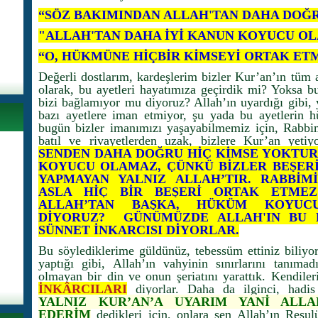
“SÖZ BAKIMINDAN ALLAH'TAN DAHA DOĞRU 
"ALLAH'TAN DAHA İYİ KANUN KOYUCU OLAB
“O, HÜKMÜNE HİÇBİR KİMSEYİ ORTAK ETMEZ
Değerli dostlarım, kardeşlerim bizler Kur’an’ın tüm
olarak, bu ayetleri hayatımıza geçirdik mi? Yoksa bu
bizi bağlamıyor mu diyoruz? Allah’ın uyardığı gibi, y
bazı ayetlere iman etmiyor, şu yada bu ayetlerin 
bugün bizler imanımızı yaşayabilmemiz için, Rabbimi
batıl ve rivayetlerden uzak, bizlere Kur’an yeti
SENDEN DAHA DOĞRU HİÇ KİMSE YOKTUR
KOYUCU OLAMAZ, ÇÜNKÜ BİZLER BEŞERİZ
YAPMAYAN YALNIZ ALLAH’TIR. RABBİM
ASLA HİÇ BİR BEŞERİ ORTAK ETME
ALLAH’TAN BAŞKA, HÜKÜM KOYUC
DİYORUZ? GÜNÜMÜZDE ALLAH'IN BU 
SÜNNET İNKARCISI DİYORLAR.
Bu söylediklerime güldünüz, tebessüm ettiniz biliy
yaptığı gibi, Allah’ın vahyinin sınırlarını tanıma
olmayan bir din ve onun şeriatını yarattık. Kendile
İNKÂRCILARI
diyorlar. Daha da ilginci, hadis 
YALNIZ KUR’AN’A UYARIM YANİ ALLA
EDERİM
dedikleri için, onlara sen Allah’ın Resul