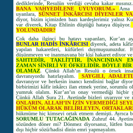
dediklerinde, Resulün verdiği cevaba kakar mısını
BANA VAHYEDİLENE UYUYORUM.»
Ama 
uyanlara,
SÜNNET İNKÂRCISI DİYENLER VA
diyor, bizim içimizden bazı kardeşlerimiz yalnız K
var diyerek, Kitap Ehlinin düştüğü hataya düşüyor.
YOLUNDADIR?
Çok daha ilginci bu hatayı yapanları, Kur’an ay
BUNLAR HADİS İNKÂRCISI
diyerek, adeta kâfir
yapılan hakaretleri, küfürleri duymuşsunuzdur. H
düşünmeyen ve inanmayana bir kişi hakaret ediyor ve
SAHTEDİR, TAKLİTTİR, İNANCINDAN 
ZAMAN SİNİRLİ VE ÖFKELİDİR. BÖYLE BİR 
OLAMAZ
. Çünkü Allah’ın Resulü o örnek insa
davranıyordu hatırlayalım.
SAYGILI, ADALET
davranıyor ve herkesin inancı kendisini bağlar diyor
birbirimizi kâfir inkârcı ilan etmek yerine, sorumlu
yumruk olalım. Kur’an’ın onay vermediği hiçbir 
Çünkü Allah Şura 21. Ayetinde bizleri uyarıyor ve 
ONLARIN, ALLAH’IN İZİN VERMEDİĞİ ŞEYL
HÜKÜM OLARAK BELİRLEYEN, ORTAKLARI
hükmüme hiç kimseyi ortak etmem demişti. Ayrıca b
SORUMLU TUTACAĞINADA
Zuhruf 44. Ayetind
sözünden döner mi? Dönmez diyorsanız, lütfen bun
dışı hiçbir sözü/hadisi dinin emri yapmayalım.