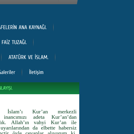
, İslam’ı Kur’an merkezli
 inancımızı adeta Kur’an’dan
rdık. Allah’ın vahyi Kur’an ile
uyarılarından da elbette habersiz
inçtir öyle cevaplar alıyorum ki,