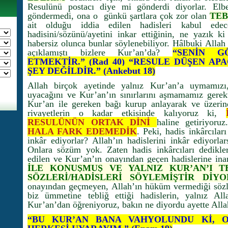
Resulünü postacı diye mi gönderdi diyorlar. Elb
göndermedi, ona o günkü şartlara çok zor olan
TEB
ait olduğu iddia edilen hadisleri kabul edec
hadisini/sözünü/ayetini inkar ettiğinin, ne yazık k
habersiz olunca bunlar söylenebiliyor. Hâlbuki Allah
açıklamıştı bizlere Kur’an’da?
“SENİN G
ETMEKTİR.” (Rad 40) “RESULE DÜŞEN AP
ŞEY DEĞİLDİR.” (Ankebut 18)
Allah birçok ayetinde yalnız Kur’an’a uymamızı
uyacağını ve Kur’an’ın sınırlarını aşmamamız gerek
Kur’an ile gereken bağı kurup anlayarak ve üzeri
rivayetlerin o kadar etkisinde kalıyoruz ki,
RESULÜNÜN ORTAK DİNİ
haline getiriyoru
HALA FARK EDEMEDİK
. Peki, hadis inkârcıları
inkâr ediyorlar? Allah’ın hadislerini inkâr ediyorlar
Onlara sözüm yok. Zaten hadis inkârcıları dedikler
edilen ve Kur’an’ın onayından geçen hadislerine ina
İLE KONUŞMUŞ VE YALNIZ KUR’AN’I T
SÖZLERİ/HADİSLERİ SÖYLEMİŞTİR DİY
onayından geçmeyen, Allah’ın hüküm vermediği sözle
biz ümmetine tebliğ ettiği hadislerin, yalnız All
Kur’an’dan öğreniyoruz, bakın ne diyordu ayette Alla
“BU KUR’AN BANA VAHYOLUNDU Kİ, O