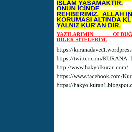
İSLAM YAŞAMAKTIR.
ONUN İÇİNDE
REHBERİMİZ, ALLAH I
KORUMASI ALTINDA Kİ,
YALNIZ KUR'AN DIR.
YAZILARIMIN OLDUĞ
DİĞER SİTELERİM.
https://kuranadavet1.wordpres
https://twitter.com/KURANA
http://www.hakyolkuran.com/
https://www.facebook.com/Kur
https://hakyolkuran1.blogspot.