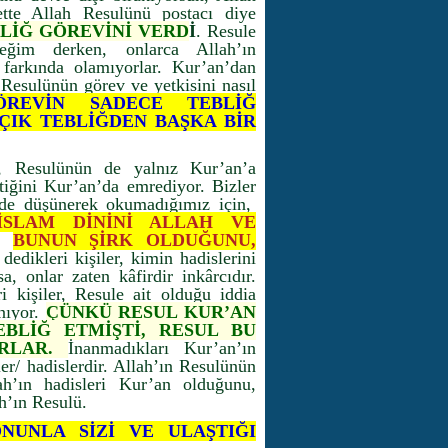
ette Allah Resulünü postacı diye
LİĞ GÖREVİNİ VERD
İ
. Resule
eğim derken, onlarca Allah’ın
i farkında olamıyorlar. Kur’an’dan
 Resulünün görev ve yetkisini nasıl
ÖREVİN SADECE TEBLİĞ
AÇIK TEBLİĞDEN BAŞKA BİR
, Resulünün de yalnız Kur’an’a
tiğini Kur’an’da emrediyor. Bizler
nde düşünerek okumadığımız için,
İSLAM DİNİNİ ALLAH VE
z.
BUNUN ŞİRK OLDUĞUNU,
 dedikleri kişiler, kimin hadislerini
sa, onlar zaten kâfirdir inkârcıdır.
i kişiler, Resule ait olduğu iddia
nıyor.
ÇÜNKÜ RESUL KUR’AN
EBLİĞ ETMİŞTİ, RESUL BU
ORLAR.
İnanmadıkları Kur’an’ın
r/ hadislerdir. Allah’ın Resulünün
ah’ın hadisleri Kur’an olduğunu,
h’ın Resulü.
NUNLA SİZİ VE ULAŞTIĞI