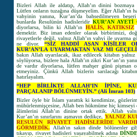
Bizleri Allah ile aldatıp, Allah’ın dinini bozmaya
Lütfen onların tuzağına düşmeyelim. Eğer Allah’ın had
vahyinin yanına, Kur’an’da bahsedilmeyen beşeri 
bunlarda Resulünün hadisleridir
KUR’AN AYETİ 
diyorlarsa, bilin ki Allah’ın
HALİS, KATIKSIZ
d
demektir. Biz iman edenler olarak birbirimizi, d
rivayetlerle değil, yalnız Allah’ın vahyi ile uyarma 
ne diyor.
“SİZ HADDİ AŞAN KİŞİLER OL
KUR’AN’LA UYARMAKTAN VAZ MI GEÇELİM?
bakın Allah uyarılacak, ikaz edilecek kitabın yalnı
söylüyorsa, bizlere hala Allah’ın zikri Kur’an’ın yan
de vardır diyorlarsa, lütfen mahşer günü pişman ol
etmeyiniz. Çünkü Allah bizlerin sarılacağı kitabı
hatırlayalım.
“HEP BİRLİKTE ALLAH’IN İPİNE, KUR
PARÇALANIP BÖLÜNMEYİN.” (Ali İmran 103)
Bizler öyle bir İslam yarattık ki kendimize, gözleri
mühürlenmişçesine, Allah ben hükmüme hiç kimseyi 
âlimlerini Allah’ın dinine ortak ettik. Allah yaln
Kur’an’ın sınırlarını aşmayın dedikçe,
YALNIZ KU
RESULÜN RİVAYET HADİSLERİDE VARD
GÖRMEDİK.
Allah'ın sakın dinde bölünenler gib
tıkayıp, rivayet hadisleri yaşayabilmek adına
DİND