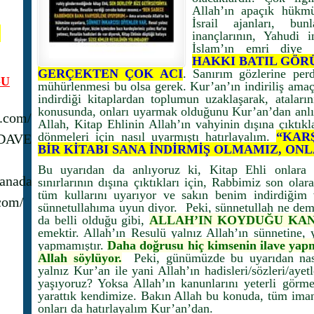
Allah’ın apaçık hükmü
İsrail ajanları, bun
N
inançlarının, Yahudi i
İslam’ın emri diye in
HAKKI BATIL GÖR
GERÇEKTEN ÇOK ACI
. Sanırım gözlerine perd
U
mühürlenmesi bu olsa gerek. Kur’an’ın indiriliş amaç
indirdiği kitaplardan toplumun uzaklaşarak, ataların
konusunda, onları uyarmak olduğunu Kur’an’dan anlı
s.com/
Allah, Kitap Ehlinin Allah’ın vahyinin dışına çıktık
dönmeleri için nasıl uyarmıştı hatırlayalım.
“KAR
_DAVET
BİR KİTABI SANA İNDİRMİŞ OLMAMIZ, ON
Bu uyarıdan da anlıyoruz ki, Kitap Ehli onlara g
anadavet1/
sınırlarının dışına çıktıkları için, Rabbimiz son ol
tüm kullarını uyarıyor ve sakın benim indirdiğim
com/
sünnetullahıma uyun diyor. Peki, sünnetullah ne dem
da belli olduğu gibi,
ALLAH’IN KOYDUĞU KA
emektir. Allah’ın Resulü yalnız Allah’ın sünnetine, 
yapmamıştır.
Daha doğrusu hiç kimsenin ilave yap
Allah söylüyor.
Peki, günümüzde bu uyarıdan nasib
yalnız Kur’an ile yani Allah’ın hadisleri/sözleri/aye
yaşıyoruz? Yoksa Allah’ın kanunlarını yeterli görme
yarattık kendimize. Bakın Allah bu konuda, tüm iman
onları da hatırlayalım Kur’an’dan.