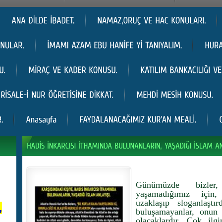
Günümüzde bizler
yaşamadığımız için,
uzaklaşıp sloganlaştı
,
buluşamayanlar, onun 
olacaklardır. Çok ilg