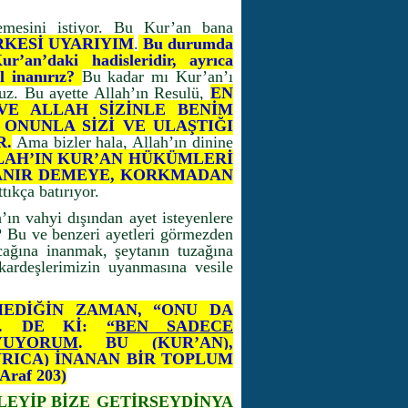
emesini istiyor. Bu Kur’an bana
RKESİ UYARIYIM
.
Bu durumda
r’an’daki hadisleridir, ayrıca
l inanırız?
Bu kadar mı Kur’an’ı
uz. Bu ayette Allah’ın Resulü,
EN
 VE ALLAH SİZİNLE BENİM
 ONUNLA SİZİ VE ULAŞTIĞI
R.
Ama bizler hala, Allah’ın dinine
LAH’IN KUR’AN HÜKÜMLERİ
ŞANIR DEMEYE, KORKMADAN
ttıkça batırıyor.
’ın vahyi dışından ayet isteyenlere
? Bu ve benzeri ayetleri görmezden
ağına inanmak, şeytanın tuzağına
kardeşlerimizin uyanmasına vesile
MEDİĞİN ZAMAN, “ONU DA
ER. DE Kİ:
“BEN SADECE
YUYORUM
. BU (KUR’AN),
RICA) İNANAN BİR TOPLUM
raf 203)
LEYİP BİZE GETİRSEYDİNYA