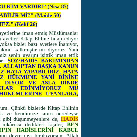
KİM VARDIR!” (Nisa 87)
İLİR Mİ?" (Maide 50)
.” (Kehf 26)
 ayetlerine iman etmiş Müslümanlar
 ayetler Kitap Ehline hitap ediyor
oksa bizler bazı ayetlere inanıyor,
hükmü kalkmıştır mı diyoruz. Yani
z senin uyarını işittik iman ettik
yor.
SÖZ/HADİS BAKIMINDAN
. ALLAH’TAN BAŞKA KANUN
 HATA YAPABİLİRİZ, HATA
İZ HÜKMÜNE YANİ DİNİNE
Z DİYOR VE ASLA DİNDE
ULAR EDİNMİYORUZ MU
HÜKÜMLERİNE UYANLARA,
orum. Çünkü bizlerde Kitap Ehlinin
dık ve kendimize sınırı neredeyse
ri gibi düşünmeyenlere de,
HADİS
inkârcısı dedikleri kişiler,
BEN
H’IN HADİSLERİNİ KABUL
ünü devre dışı bırakıyorsun, Allah