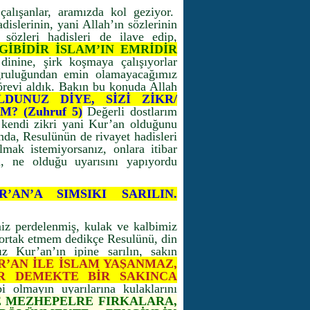
 çalışanlar, aramızda kol geziyor.
islerinin, yani Allah’ın sözlerinin
sözleri hadisleri de ilave edip,
GİBİDİR İSLAM’IN EMRİDİR
inine, şirk koşmaya çalışıyorlar
oğruluğundan emin olamayacağımız
görevi aldık. Bakın bu konuda Allah
DUNUZ DİYE, SİZİ ZİKR/
 (Zuhruf 5)
Değerli dostlarım
z kendi zikri yani Kur’an olduğunu
ında, Resulünün de rivayet hadisleri
mak istemiyorsanız, onlara itibar
n, ne olduğu uyarısını yapıyordu
’AN’A SIMSIKI SARILIN.
miz perdelenmiş, kulak ve kalbimiz
ortak etmem dedikçe Resulünü, din
ız Kur’an’ın ipine sarılın, sakın
R’AN İLE İSLAM YAŞANMAZ,
IR DEMEKTE BİR SAKINCA
i olmayın uyarılarına kulaklarını
E MEZHEPELRE FIRKALARA,