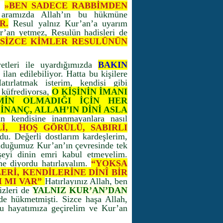
z.
»BEN SADECE RABBİMDEN
aramızda Allah’ın bu hükmüne
R.
Resul yalnız Kur’an’a uyarım
ur’an yetmez, Resulün hadisleri de
SİZCE KİMLER RESULÜNÜN
etleri ile uyardığımızda
BAKIN
 ilan edilebiliyor. Hatta bu kişilere
atırlatmak isterim, kendisi gibi
 küfrediyorsa,
O KİŞİNİN İMANI
EMİN OLMADIĞI İÇİN HER
İNANÇ, ALLAH’IN DİNİ ASLA
n kendisine inanmayanlara nasıl
Lİ, HOŞ GÖRÜLÜ, SABIRLI
du. Değerli dostlarım kardeşlerim,
 olduğumuz Kur’an’ın çevresinde tek
şeyi dinin emri kabul etmeyelim.
ne diyordu hatırlayalım.
“YOKSA
ERİ, KENDİLERİNE DİNÎ BİR
 MI VAR”
Hatırlayınız Allah, ben
izleri de
YALNIZ KUR’AN’DAN
e hükmetmişti. Sizce haşa Allah,
u hayatımıza geçirelim ve Kur’an