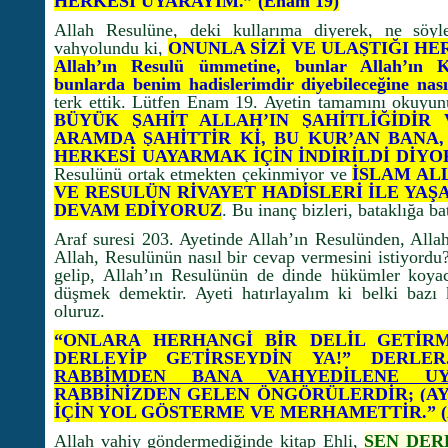
HERKESİ UYARAYIM.” (Enam 19)
Allah Resulüne, deki kullarıma diyerek, ne söyl
vahyolundu ki,
ONUNLA SİZİ VE ULAŞTIĞI HE
Allah’ın Resulü ümmetine, bunlar Allah’ın Ku
bunlarda benim hadislerimdir diyebileceğine nası
terk ettik. Lütfen Enam 19. Ayetin tamamını okuyun
BÜYÜK ŞAHİT ALLAH’IN ŞAHİTLİĞİDİR
ARAMDA ŞAHİTTİR Kİ, BU KUR’AN BANA,
HERKESİ UAYARMAK İÇİN İNDİRİLDİ DİYO
Resulünü ortak etmekten çekinmiyor ve
İSLAM AL
VE RESULÜN RİVAYET HADİSLERİ İLE YA
DEVAM EDİYORUZ
. Bu inanç bizleri, bataklığa ba
Araf suresi 203. Ayetinde Allah’ın Resulünden, Allah
Allah, Resulünün nasıl bir cevap vermesini istiyordu
gelip, Allah’ın Resulünün de dinde hükümler koyac
düşmek demektir. Ayeti hatırlayalım ki belki bazı 
oluruz.
“ONLARA HERHANGİ BİR DELİL GETİR
DERLEYİP GETİRSEYDİN YA!” DERL
RABBİMDEN BANA VAHYEDİLENE U
RABBİNİZDEN GELEN ÖNGÖRÜLERDİR; (AY
İÇİN YOL GÖSTERME VE MERHAMETTİR.” (A
Allah vahiy göndermediğinde kitap Ehli,
SEN DER