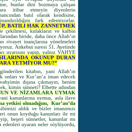
ne, bunlar dini bozmaya çalışan
lara itibar etmeyin diyenlerin
nancından batıl olarak kendisine,
andırıldığını fark edemiyorlar.
ÜP, BATILI HAK ZANNETMEK
e çekilmesi, kulakların ve kalbin
larından biride, daha önce Allah’ın
ın rivayet inançlarına yönelmeleri
yoruz. Ankebut suresi 51. Ayetinde
ları uyarısını yapıp, yalnız VAHYE
ŞILARINDA OKUNUP DURAN
LARA YETMİYOR MU?”
önderilen kitabın, yani Allah’ın
arak onları ve Kur’an’a iman edecek
 vahyimin dışına çıkmayın, benim
ek, kimin sünneti? Elbette adından
NUN VE NİZAMLARA UYMAK
yani kanunlarına uymuş, asla ilave
ma yetkisi olmadığını, Kur’an’da
imizi aldık ve bizler imanımızı
tleri onun koyduğu kanunları ile mi
yip, beşeri sünnetler, kanunlar mı
 edenleri uyaran neler söylüyordu,