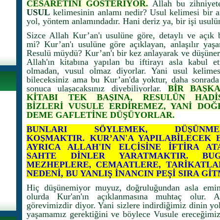
CESARETİNİ GÖSTERİYOR.
Allah bu zihniyete
USUL
kelimesinin anlamı nedir? Usul kelimesi bir a
yol, yöntem anlamındadır. Hani deriz ya, bir işi usul
Sizce Allah Kur’an'ı usulüne göre, detaylı ve açık 
mi? Kur’an'ı usulüne göre açıklayan, anlaşılır yaş
Resulü müydü? Kur’an'ı bir kez anlayarak ve düşüne
Allah'ın kitabına yapılan bu iftirayı asla kabul 
olmadan, vusul olmaz diyorlar. Yani usul kelime
bileceksiniz ama bu Kur’an'da yoktur, daha sonrad
sonuca ulaşacaksınız diyebiliyorlar.
BİR BAŞKA
KİTABI TEK BAŞINA, RESULÜN HADİS
BİZLERİ VUSULE ERDİREMEZ, YANİ DO
DEME GAFLETİNE DÜŞÜYORLAR.
BUNLARI SÖYLEMEK, DÜŞÜNM
KOŞMAKTIR. KUR’AN'A YAPILABİLECEK E
AYRICA ALLAH'IN ELÇİSİNE İFTİRA A
SAHTE DİNLER YARATMAKTIR. BUG
MEZHEPLERE, CEMAATLERE, TARİKATLA
NEDENİ, BU YANLIŞ İNANCIN PEŞİ SIRA Gİ
Hiç düşünemiyor muyuz, doğruluğundan asla emin 
olurda Kur'an'ın açıklanmasına muhtaç olur. A
görevimizdir diyor. Yani sizlere indirdiğimiz dinin yo
yaşamamız gerektiğini ve böylece Vusule ereceğimizi