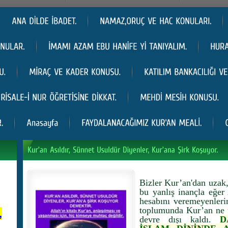
Bizler Kur’an'dan uzak,
bu yanlış inançla eğer 
hesabını veremeyenleri
toplumunda Kur’an ne ya
,
devre dışı kaldı.
D