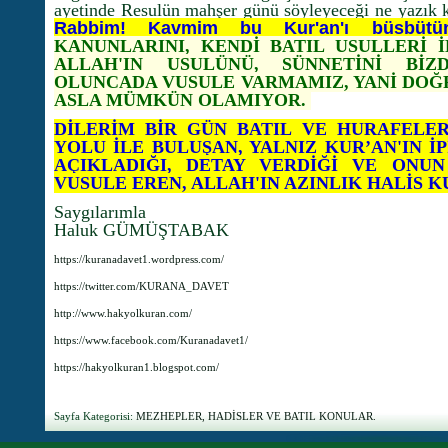
ayetinde Resulün mahşer günü söyleyeceği ne yazık 
Rabbim! Kavmim bu Kur'an'ı büsbütün
KANUNLARINI, KENDİ BATIL USULLERİ 
ALLAH'IN USULÜNÜ, SÜNNETİNİ BİZ
OLUNCADA VUSULE VARMAMIZ, YANİ DOĞR
ASLA MÜMKÜN OLAMIYOR.
DİLERİM BİR GÜN BATIL VE HURAFELE
YOLU İLE BULUŞAN, YALNIZ KUR’AN'IN İ
AÇIKLADIĞI, DETAY VERDİĞİ VE ONUN
VUSULE EREN, ALLAH'IN AZINLIK HALİS
Saygılarımla
Haluk GÜMÜŞTABAK
https://kuranadavet1.wordpress.com/
https://twitter.com/KURANA_DAVET
http://www.hakyolkuran.com/
https://www.facebook.com/Kuranadavet1/
https://hakyolkuran1.blogspot.com/
Sayfa Kategorisi:
MEZHEPLER, HADİSLER VE BATIL KONULAR.