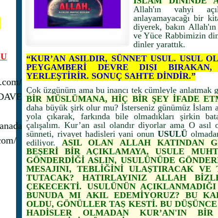
İSLAM DİNİNDE A
Allah'ın vahyi açı
anlayamayacağı bir kit
N
diyerek, bakın Allah'ın 
ve Yüce Rabbimizin dini
dinler yarattık.
U
“KUR’AN ASILDIR, SÜNNET USUL. USUL 
PEYGAMBERİ DEVRE DIŞI BIRAKAN,
YERLEŞTİRİR. SONUÇ SAHTE DİNDİR.”
s.com/
Çok üzgünüm ama bu inancı tek cümleyle anlatmak g
_DAVET
BİR MÜSLÜMANA, HİÇ BİR ŞEY İFADE E
daha büyük şirk olur mu? İsterseniz günümüz İslam a
yola çıkarak, farkında bile olmadıkları şirkin bat
anadavet1/
çalışalım. Kur’an asıl olandır diyorlar ama O asıl 
sünneti, rivayet hadisleri yani onun
USULÜ
olmadan
com/
ediliyor.
ASIL OLAN ALLAH KATINDAN G
BEŞERİ BİR AÇIKLAMAYA, USULE MUH
GÖNDERDİĞİ ASLIN, USULÜNÜDE GÖNDER
MESAJINI, TEBLİĞİNİ ULAŞTIRACAK V
TUTACAK? HATIRLAYINIZ ALLAH BİZL
ÇEKECEKTİ. USULÜNÜN AÇIKLANMADIĞI
BUNUDA MI AKIL EDEMİYORUZ? BU KA
OLDU, GÖNÜLLER TAŞ KESTİ. BU DÜŞÜNCE
HADİSLER OLMADAN KUR’AN'IN Bİ