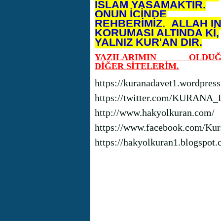
İSLAM YAŞAMAKTIR.
ONUN İÇİNDE
REHBERİMİZ, ALLAH I
KORUMASI ALTINDA Kİ,
YALNIZ KUR'AN DIR.
YAZILARIMIN OLDUĞ
DİĞER SİTELERİM.
https://kuranadavet1.wordpres
https://twitter.com/KURANA
http://www.hakyolkuran.com/
https://www.facebook.com/Kur
https://hakyolkuran1.blogspot.