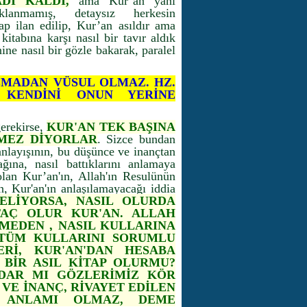
DI KALDI,
ama Kur’an yani
klanmamış, detaysız herkesin
ap ilan edilip, Kur’an asıldır ama
kitabına karşı nasıl bir tavır aldık
ne nasıl bir gözle bakarak, paralel
OLMADAN VÜSUL OLMAZ. HZ.
 KENDİNİ ONUN YERİNE
erekirse,
KUR'AN TEK BAŞINA
TMEZ DİYORLAR
. Sizce bundan
nlayışının, bu düşünce ve inançtan
ağına, nasıl battıklarını anlamaya
olan Kur’an'ın, Allah'ın Resulünün
, Kur'an'ın anlaşılamayacağı iddia
ELİYORSA, NASIL OLURDA
TAÇ OLUR KUR'AN. ALLAH
MEDEN , NASIL KULLARINA
E TÜM KULLARINI SORUMLU
ERİ, KUR'AN'DAN HESABA
 BİR ASIL KİTAP OLURMU?
DAR MI GÖZLERİMİZ KÖR
 VE İNANÇ, RİVAYET EDİLEN
R ANLAMI OLMAZ, DEME