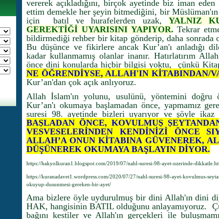
vererek açıkladığını, birçok ayetinde biz iman eden
ettim demekle her şeyin bitmediğini, bir Müslüman'ın
için batıl ve hurafelerden uzak,
YALNIZ KU
GEREKTİĞİ UYARISINI YAPIYOR.
Tekrar etme
bildirmediği rehber bir kitap gönderip, daha sonrada 
Bu düşünce ve fikirlere ancak Kur’an'ı anladığı di
kadar kullanmamış olanlar inanır. Hatırlatırım Alla
önce dini konularda hiçbir bilgisi yoktu, çünkü Kita
NE ÖĞRENDİYSE, ALLAH'IN KİTABINDAN/
Kur’an'dan çok açık anlıyoruz.
Allah İslam'ın yolunu, usulünü, yöntemini doğru ö
Kur’an'ı okumaya başlamadan önce, yapmamız gere
suresi 98. ayetinde bizleri uyarıyor ve şöyle ika
BAŞLADAN ÖNCE, KOVULMUŞ ŞEYTANDAN
VESVESELERİNDEN KENDİNİZİ ÖNCE SIY
ALLAH’A ONUN KİTABINA GÜVENEREK, AL
DÜŞÜNEREK OKUMAYA BAŞLAYIN DİYOR.
https://hakyolkuran1.blogspot.com/2019/07/nahl-suresi-98-ayet-uzerinde-dikkatle.h
https://kuranadavet1.wordpress.com/2020/07/27/nahl-suresi-98-ayet-kovulmus-seyta
okuyup-dusunmesi-gereken-bir-ayet/
Ama bizlere öyle uydurulmuş bir dini Allah'ın dini di
HAK, hangisinin BATIL olduğunu anlayamıyoruz. Çü
bağını kestiler ve Allah'ın gerçekleri ile buluşmamı