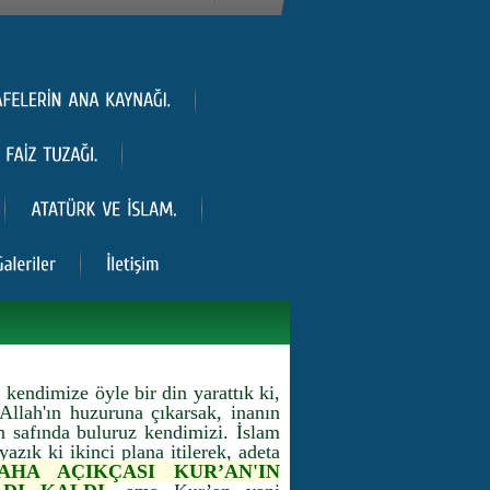
 kendimize öyle bir din yarattık ki,
Allah'ın huzuruna çıkarsak, inanın
n safında buluruz kendimizi. İslam
zık ki ikinci plana itilerek, adeta
AHA AÇIKÇASI KUR’AN'IN