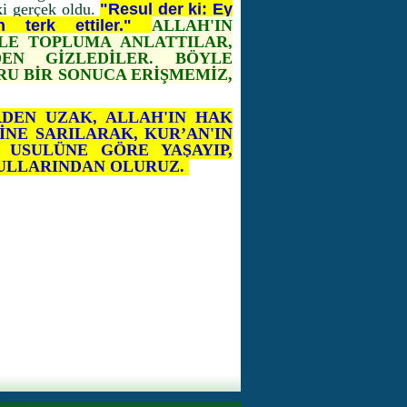
ki gerçek oldu.
"
Resul der ki: Ey
 terk ettiler."
ALLAH'IN
İLE TOPLUMA ANLATTILAR,
DEN GİZLEDİLER. BÖYLE
U BİR SONUCA ERİŞMEMİZ,
RDEN UZAK, ALLAH'IN HAK
PİNE SARILARAK, KUR’AN'IN
 USULÜNE GÖRE YAŞAYIP,
 KULLARINDAN OLURUZ.