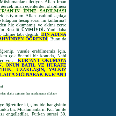
 Müslümanlara iletiyor. Allah İman
 gerçek iman edenlerden olabilmesi
R’AN'IN İPİNE SARILMASI
k istiyorum Allah usulünü açıkça
o kitaptan hesap sorar mı kullarına?
lden hiç okumamış ve aklını zerre
h'ın Resulü
ÜMMİYDİ.
Yani daha
p Ehline tabi değildi.
DİN ADINA
VAHYİNDEN ÖĞRENDİ
. Bunu da
ğrenip, vusule erebilmemiz için,
ken çok önemli bir konuda, Nahl
z ediyor.
KUR’AN'I OKUMAYA
, ONUN BATIL VE HURAFE
IRIN, UZAKLAŞIN, YALNIZ
LAH'A SIĞINARAK KUR’AN'I
tml
ndan-allaha-siginirim-her-muslumanin-dikkatle-
ye öğrettiler ki, şimdide hangisinin
nkü biz Müslümanların Kur’an ile
zı engellediler. Furkan suresi 30.