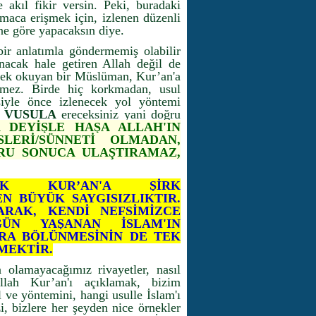
 akıl fikir versin. Peki, buradaki
maca erişmek için, izlenen düzenli
üne göre yapacaksın diye.
bir anlatımla göndermemiş olabilir
anacak hale getiren Allah değil de
rek okuyan bir Müslüman, Kur’an'a
etmez. Birde hiç korkmadan, usul
siyle önce izlenecek yol yöntemi
a
VUSULA
ereceksiniz yani doğru
 DEYİŞLE HAŞA ALLAH'IN
LERİ/SÜNNETİ OLMADAN,
ĞRU SONUCA ULAŞTIRAMAZ,
EK KUR’AN'A ŞİRK
N BÜYÜK SAYGISIZLIKTIR.
TARAK, KENDİ NEFSİMİZCE
ÜN YAŞANAN İSLAM'IN
RA BÖLÜNMESİNİN DE TEK
TMEKTİR.
olamayacağımız rivayetler, nasıl
llah Kur’an'ı açıklamak, bizim
l ve yöntemini, hangi usulle İslam'ı
, bizlere her şeyden nice örnekler