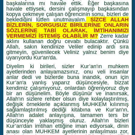
başkalarına mı havale ettik. Eğer başkasına
havale ettiysek, dersini çalışmayıp başkasından
kopya çekmeye çalışan öğrencinin sonu, bizleri de
beklediğini lütfen unutmayalım.
SİZCE ALLAH
BİZLERİN, SORGUSUZ BİRİLERİNE ONLARIN
SÖZLERİNE TABİ OLARAK, İMTİHANIMIZI
VERMEMİZİ İSTEMİŞ OLABİLİR M?
Zerre kadar
aklını kullanan doğru cevabı bulacaktır. Çünkü
Allah, sakın kendinize Veliler edinip ardı sıra
gitmeyin, güvenilecek Veliniz yalnız benim diye
uyarıyordu Kur'an'da.
Diyelim ki birileri, sizler Kur’an'ın muhkem
ayetlerinden anlayamazsınız, onu veli insanlar
anlar dedi ve bizlerde buna inandık, onun için
Kur’an'a yanlış yaparız düşüncesiyle, bizzat
kendimiz çalışmıyoruz, onlardan öğreniyoruz diye
bir an düşünelim. Böyle düşünür ve inanırsak,
Allah'ın sizlere rehber olsun diye kolaylaştırılmış,
değişik örneklerle açıklanmış MUHKEM kılınmış
sağlamlaştırılmış dediği kitabına ve Kur’an'ın,
Allah'ın adalet anlayışına, tamamen ters bir
düşünceyle yaklaşmış oluruz. Allah'ın bizleri
Kur’an'dan imtihan ettiğine iman ediyorsak, dinin
anası olan MUHKEM ayetlerinin anlaşılması zor,