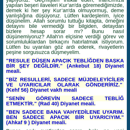
yapıyoruz. Geçmişten intikal eden, inancımıza
yapılan beşeri ilaveleri Kur’an'da göremediğimizde,
demek ki her şey Kur’an'da olmuyormuş, deme
yanlışlığına düşüyoruz. Lütfen kardeşlerim, iyice
düşünelim. Allah sorumlu tuttuğu kitapta, örneğini
detayını bile vermediği bir bilgiden, detaydan
bizlere hesap sorar mı? Bunu nasıl
düşünemiyoruz? Allah'ın elçisine verdiği görev ve
sorumluluklardan birkaçını hatırlatmak istiyorum.
Lütfen bu uyarıları göz ardı ederek, rivayetlerin
peşine sorgusuzca düşmeyelim.
"RESULE DÜŞEN APAÇIK TEBLİĞDEN BAŞKA
BİR ŞEY DEĞİLDİR." (Ankebut 18) Diyanet
meali.
"BİZ RESULLERİ, SADECE MÜJDELEYİCİLER
VE UYARICILAR OLARAK GÖNDERİRİZ."
(Kehf 56) Diyanet vakfı meali
"SENİN GÖREVİN SADECE TEBLİĞ
ETMEKTİR." (Rad 40) Diyanet meali.
"BEN SADECE BANA VAHYEDİLENE UYARIM.
BEN SADECE APAÇIK BİR UYARICIYIM."
(Ahkaf 9 ) Diyanet meali.