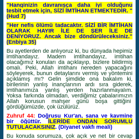
"Hanginizin davranışça daha iyi olduğunu
tesbit etmek için, SİZİ İMTİHAN ETMEKTEDİR. "
(Hud 7)
"Her nefis ölümü tadacaktır. SİZİ BİR İMTİHAN
OLARAK HAYIR İLE DE ŞER İLE DE
DENİYORUZ. Ancak bize döndürüleceksiniz."
(Enbiya 35)
Bu ayetlerden de anlıyoruz ki, bu dünyada hepimiz
imtihandayız. Madem imtihandayız, imtihan
olacağımız konuları da açıklayıp, bizlere bildirmiş
omalı. Peki, Allah imtihanı nereden yapacağını
söyleyerek, bunun detaylarını vermiş ve yöntemini
açıklamış mı? Gelin şimdide ona bakalım ki,
birilerinin yanlış inançlarının ardı sıra giderek,
imtihanımıza yanlış yerden hazırlanmayalım.
Yoksa farkında olmadan, verdiğimiz çabalarımızın
Allah korusun mahşer günü boşa gittiğini
gördüğümüzde, çok üzülürüz.
Zuhruf 44:
Doğrusu Kur'an, sana ve kavmine
bir öğüttür.
İLERİDE ONDAN SORUMLU
TUTULACAKSINIZ
. (Diyanet vakfı meali)
Bu konuda sorumuza, çok açık ve net bir cevap