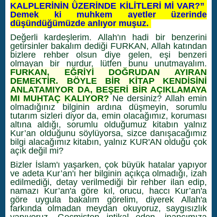
KALPLERİNİN ÜZERİNDE KİLİTLERİ Mİ VAR?”
Demek ki muhkem ayetler üzerinde
düşündüğümüzde anlıyor muşuz.
Değerli kardeşlerim. Allah'ın hadi bir benzerini
getirsinler bakalım dediği FURKAN, Allah katından
bizlere rehber olsun diye gelen, eşi benzeri
olmayan bir nurdur, lütfen bunu unutmayalım.
FURKAN, EĞRİYİ DOĞRUDAN AYIRAN
DEMEKTİR. BÖYLE BİR KİTAP KENDİSİNİ
ANLATAMIYOR DA, BEŞERİ BİR AÇIKLAMAYA
MI MUHTAÇ KALIYOR?
Ne dersiniz? Allah emin
olmadığınız bilginin ardına düşmeyin, sorumlu
tutarım sizleri diyor da, emin olacağımız, koruması
altına aldığı, sorumlu olduğumuz kitabın yalnız
Kur’an olduğunu söylüyorsa, sizce danışacağımız
bilgi alacağımız kitabın, yalnız KUR'AN olduğu çok
açık değil mi?
Bizler İslam'ı yaşarken, çok büyük hatalar yapıyor
ve adeta Kur’an'ı her bilginin açıkça olmadığı, izah
edilmediği, detay verilmediği bir rehber ilan edip,
namazı Kur’an'a göre kıl, orucu, haccı Kur’an'a
göre uygula bakalım görelim, diyerek Allah'a
farkında olmadan meydan okuyoruz, saygısızlık