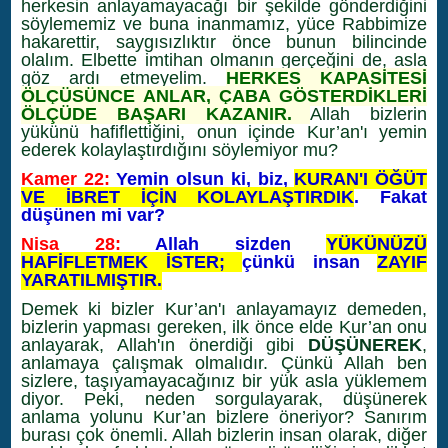
herkesin anlayamayacağı bir şekilde gönderdiğini
söylememiz ve buna inanmamız, yüce Rabbimize
hakarettir, saygısızlıktır önce bunun bilincinde
olalım. Elbette imtihan olmanın gerçeğini de, asla
göz ardı etmeyelim.
HERKES KAPASİTESİ
ÖLÇÜSÜNCE ANLAR, ÇABA GÖSTERDİKLERİ
ÖLÇÜDE BAŞARI KAZANIR.
Allah bizlerin
yükünü hafiflettiğini, onun içinde Kur’an'ı yemin
ederek kolaylaştırdığını söylemiyor mu?
Kamer 22:
Yemin olsun ki, biz,
KURAN'I ÖĞÜT
VE İBRET İÇİN KOLAYLAŞTIRDIK
. Fakat
düşünen mi var?
Nisa 28:
Allah sizden
YÜKÜNÜZÜ
HAFİFLETMEK İSTER;
çünkü insan
ZAYIF
YARATILMIŞTIR.
Demek ki bizler Kur’an'ı anlayamayız demeden,
bizlerin yapması gereken, ilk önce elde Kur’an onu
anlayarak, Allah'ın önerdiği gibi
DÜŞÜNEREK
,
anlamaya çalışmak olmalıdır. Çünkü Allah ben
sizlere, taşıyamayacağınız bir yük asla yüklemem
diyor. Peki, neden sorgulayarak, düşünerek
anlama yolunu Kur’an bizlere öneriyor? Sanırım
burası çok önemli. Allah bizlerin insan olarak, diğer