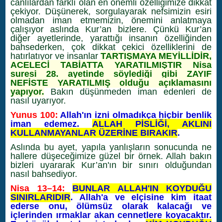
canlılardan farklı olan en önemli özelliğimize dikkat
çekiyor. Düşünerek, sorgulayarak nefsimizin esiri
olmadan iman etmemizin, önemini anlatmaya
çalışıyor aslında Kur’an bizlere. Çünkü Kur’an
diğer ayetlerinde, yarattığı insanın özelliğinden
bahsederken, çok dikkat çekici özelliklerini de
hatırlatıyor ve insanlar
TARTIŞMAYA MEYİLLİDİR,
ACELECİ TABİATTA YARATILMIŞTIR Nisa
suresi 28. ayetinde söylediği gibi ZAYIF
NEFİSTE YARATILMIŞ olduğu açıklamasını
yapıyor.
Bakın düşünmeden iman edenleri de
nasıl uyarıyor.
Yunus 100:
Allah'ın izni olmadıkça hiçbir benlik
iman edemez.
ALLAH PİSLİĞİ, AKLINI
KULLANMAYANLAR ÜZERİNE BIRAKIR
.
Aslında bu ayet, yapıla yanlışların sonucunda ne
hallere düşeceğimize güzel bir örnek. Allah bakın
bizleri uyararak Kur’an'ın bir sınırı olduğundan
nasıl bahsediyor.
Nisa 13–14:
BUNLAR ALLAH'IN KOYDUĞU
SINIRLARIDIR
. Allah'a ve elçisine kim itaat
ederse onu, ölümsüz olarak kalacağı ve
içlerinden ırmaklar akan cennetlere koyacaktır.