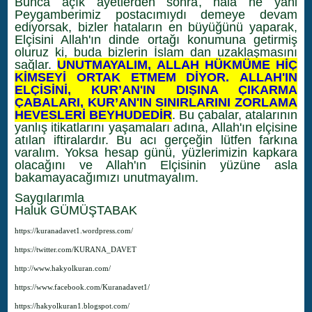
Bunca açık ayetlerden sonra, hala ne yani
Peygamberimiz postacımıydı demeye devam
ediyorsak, bizler hataların en büyüğünü yaparak,
Elçisini Allah'ın dinde ortağı konumuna getirmiş
oluruz ki, buda bizlerin İslam dan uzaklaşmasını
sağlar.
UNUTMAYALIM, ALLAH HÜKMÜME HİÇ
KİMSEYİ ORTAK ETMEM DİYOR.
ALLAH'IN
ELÇİSİNİ, KUR’AN'IN DIŞINA ÇIKARMA
ÇABALARI, KUR’AN'IN SINIRLARINI ZORLAMA
HEVESLERİ BEYHUDEDİR
. Bu çabalar, atalarının
yanlış itikatlarını yaşamaları adına, Allah'ın elçisine
atılan iftiralardır. Bu acı gerçeğin lütfen farkına
varalım. Yoksa hesap günü, yüzlerimizin kapkara
olacağını ve Allah'ın Elçisinin yüzüne asla
bakamayacağımızı unutmayalım.
Saygılarımla
Haluk GÜMÜŞTABAK
https://kuranadavet1.wordpress.com/
https://twitter.com/KURANA_DAVET
http://www.hakyolkuran.com/
https://www.facebook.com/Kuranadavet1/
https://hakyolkuran1.blogspot.com/