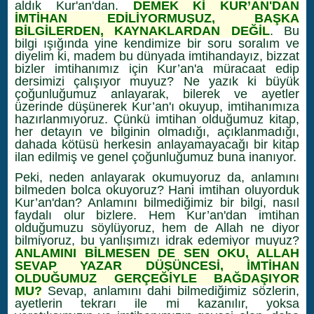
aldık Kur'an'dan.
DEMEK Kİ KUR’AN'DAN
İMTİHAN EDİLİYORMUŞUZ, BAŞKA
BİLGİLERDEN, KAYNAKLARDAN DEĞİL
. Bu
bilgi ışığında yine kendimize bir soru soralım ve
diyelim ki, madem bu dünyada imtihandayız, bizzat
bizler imtihanımız için Kur’an'a müracaat edip
dersimizi çalışıyor muyuz? Ne yazık ki büyük
çoğunluğumuz anlayarak, bilerek ve ayetler
üzerinde düşünerek Kur’an'ı okuyup, imtihanımıza
hazırlanmıyoruz. Çünkü imtihan olduğumuz kitap,
her detayın ve bilginin olmadığı, açıklanmadığı,
dahada kötüsü herkesin anlayamayacağı bir kitap
ilan edilmiş ve genel çoğunluğumuz buna inanıyor.
Peki, neden anlayarak okumuyoruz da, anlamını
bilmeden bolca okuyoruz? Hani imtihan oluyorduk
Kur’an'dan? Anlamını bilmediğimiz bir bilgi, nasıl
faydalı olur bizlere. Hem Kur’an'dan imtihan
olduğumuzu söylüyoruz, hem de Allah ne diyor
bilmiyoruz, bu yanlışımızı idrak edemiyor muyuz?
ANLAMINI BİLMESEN DE SEN OKU, ALLAH
SEVAP YAZAR DÜŞÜNCESİ, İMTİHAN
OLDUĞUMUZ GERÇEĞİYLE BAĞDAŞIYOR
MU?
Sevap, anlamını dahi bilmediğimiz sözlerin,
ayetlerin tekrarı ile mi kazanılır, yoksa