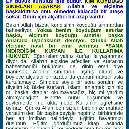
En büyük kurtuluş işte budur.
KİM KOYDUĞU
SINIRLARI AŞARAK
Allah'a ve elçisine
başkaldırırsa onu, ölmeden kalacağı bir ateşe
sokar. Onun için alçaltıcı bir azap vardır.
Bakın Allah bizzat kendisinin koyduğu sınırlardan
bahsediyor.
Yoksa benim koyduğum sınırlar
başka, elçimim koyduğu sınırlar başka
onlarada uyacaksınız demiyor. Çünkü Allah
elçisine nasıl bir emir vermişti, “SANA
İNDİRDİĞİM KUR’AN İLE KULLARIMA
HÜKMET.”
Eğer İslam yalnız Kur’an ile yaşanmaz
diyor da, Allah'ın elçisine atfedilen ve Kur’an'ın
bahsetmediği hükümleri de, dinin emri diye
inanırsak, Allah'ın sınırlarını aşmış oluruz ve
böylece alçaltıcı bir azaba da çarptırılmaktan asla
kurtulamayız. Şimdide şöyle bir soru soralım ve
diyelim ki; Bizler Kur’an'ı, İslam'ı anlamak için hiç
mi başka kitaplar okumayacağız, hiç mi yardım
almayacağız? Elbette bunu düşünmek ve
söylemekte, ne akla nede Kur’an'ın öğretisine
uymaz. Çünkü Allah ben sizleri birbirinize muhtaç
yarattım der. Bir başka deyişle hepimiz, birbirimizle
her an imtihan halindeyiz. Eğitim hayatımızı
düşünün. Eğitim gördüğümüz kitap, aslında
hepimizin anlayacağı seviyededir ama herkes aynı