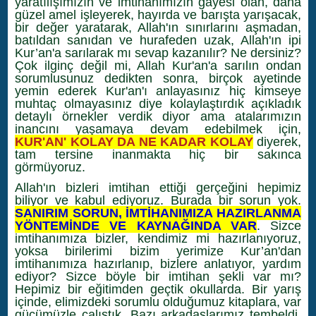
yaratılışımızın ve imtihanımızın gayesi olan, daha
güzel amel işleyerek, hayırda ve barışta yarışacak,
bir değer yaratarak, Allah'ın sınırlarını aşmadan,
batıldan sanıdan ve hurafeden uzak, Allah'ın ipi
Kur’an'a sarılarak mı sevap kazanılır? Ne dersiniz?
Çok ilginç değil mi, Allah Kur'an'a sarılın ondan
sorumlusunuz dedikten sonra, birçok ayetinde
yemin ederek Kur'an'ı anlayasınız hiç kimseye
muhtaç olmayasınız diye kolaylaştırdık açıkladık
detaylı örnekler verdik diyor ama atalarımızın
inancını yaşamaya devam edebilmek için,
KUR'AN' KOLAY DA NE KADAR KOLAY
diyerek,
tam tersine inanmakta hiç bir sakınca
görmüyoruz.
Allah'ın bizleri imtihan ettiği gerçeğini hepimiz
biliyor ve kabul ediyoruz. Burada bir sorun yok.
SANIRIM SORUN, İMTİHANIMIZA HAZIRLANMA
YÖNTEMİNDE VE KAYNAĞINDA VAR
. Sizce
imtihanımıza bizler, kendimiz mi hazırlanıyoruz,
yoksa birilerimi bizim yerimize Kur’an'dan
imtihanımıza hazırlanıp, bizlere anlatıyor, yardım
ediyor? Sizce böyle bir imtihan şekli var mı?
Hepimiz bir eğitimden geçtik okullarda. Bir yarış
içinde, elimizdeki sorumlu olduğumuz kitaplara, var
gücümüzle çalıştık. Bazı arkadaşlarımız tembeldi,