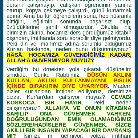
dersini çalışmayıp, çalışkan öğrencinin yanına
oturup, kopya çekmeye çalışırdı, günü kurtarmak
adına. Ama bu tür öğrencilerin sonu, hep hüsranla
bittiğini, eğitimin sonunda başarısız olup,
üzüldüklerine şahit olmuşuzdur. Okulda hiç
birimizin aklına, hocamız ders gördüğümüz kitabın
dışından, imtihanda soru sorabilir diye gelmiyordu.
Peki din ve imanımız adına sorumlu olduğumuz
Kur’an hakkında, neden bunu düşünmüyoruz?
HÂŞÂ, HOCAMIZA GÜVENDİĞİMİZ KADAR,
ALLAH'A GÜVENMİYOR MUYUZ?
Verdiğim bu örnekten yola çıkarak düşünelim
şimdide. Çünkü Rabbimiz,
DÜŞÜN AKLINI
KULLAN, AKLINI KULLANMAYANI PİSLİK
İÇİNDE BIRAKIRIM DİYE UYARIYOR
. Madem
bizler Kur’an'dan imtihan ediliyoruz, dersimize
bizzat Kur’an'dan çalışıyor muyuz?
CEVABI
KOSKOCA BİR HAYIR
. Peki, neden
çalışmıyoruz?
ALLAH'A VE ONUN KİTABINA
SARILIP ONA GÜVENMEK VARKEN,
DOĞRULUĞUNDAN EMİN OLAMADIĞIMIZ
SÖZLERE/HADİSLERE GÜVENMEK, SİZCE
AKILLI BİR İNSANIN YAPACAĞI BİR DAVRANIŞ
MI?
İşimize mi gelmiyor, yoksa imtihanı