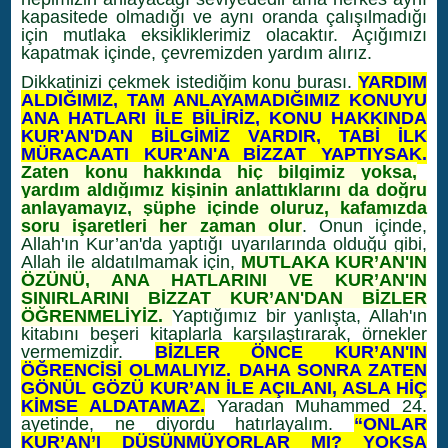
kapasitede olmadığı ve aynı oranda çalışılmadığı
için mutlaka eksikliklerimiz olacaktır. Açığımızı
kapatmak içinde, çevremizden yardım alırız.
Dikkatinizi çekmek istediğim konu burası.
YARDIM
ALDIĞIMIZ, TAM ANLAYAMADIĞIMIZ KONUYU
ANA HATLARI İLE BİLİRİZ, KONU HAKKINDA
KUR'AN'DAN BİLGİMİZ VARDIR, TABİ İLK
MÜRACAATI KUR'AN'A BİZZAT YAPTIYSAK.
Zaten konu hakkında hiç bilgimiz yoksa,
yardım aldığımız kişinin anlattıklarını da doğru
anlayamayız, şüphe içinde oluruz, kafamızda
soru işaretleri her zaman olur
. Onun içinde,
Allah'ın Kur’an'da yaptığı uyarılarında olduğu gibi,
Allah ile aldatılmamak için,
MUTLAKA KUR’AN'IN
ÖZÜNÜ, ANA HATLARINI VE KUR’AN'IN
SINIRLARINI BİZZAT KUR’AN'DAN BİZLER
ÖĞRENMELİYİZ.
Yaptığımız bir yanlışta, Allah'ın
kitabını beşeri kitaplarla karşılaştırarak, örnekler
vermemizdir.
BİZLER ÖNCE KUR’AN'IN
ÖĞRENCİSİ OLMALIYIZ. DAHA SONRA ZATEN
GÖNÜL GÖZÜ KUR’AN İLE AÇILANI, ASLA HİÇ
KİMSE ALDATAMAZ.
Yaradan Muhammed 24.
ayetinde, ne diyordu hatırlayalım.
“ONLAR
KUR’AN’I DÜŞÜNMÜYORLAR MI? YOKSA