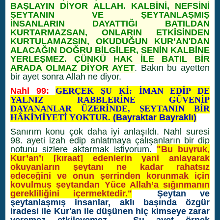
BAŞLAYIN DİYOR ALLAH. KALBİNİ, NEFSİNİ
ŞEYTANIN VE ŞEYTANLAŞMIŞ
İNSANLARIN DAYATTIĞI BATILDAN
KURTARMAZSAN, ONLARIN ETKİSİNDEN
KURTULAMAZSIN, OKUDUĞUN KUR’AN'DAN
ALACAĞIN DOĞRU BİLGİLER, SENİN KALBİNE
YERLEŞMEZ. ÇÜNKÜ HAK İLE BATIL BİR
ARADA OLMAZ DİYOR AYET
. Bakın bu ayetten
bir ayet sonra Allah ne diyor.
Nahl 99:
GERÇEK ŞU Kİ: İMAN EDİP DE
YALNIZ RABBLERİNE GÜVENİP
DAYANANLAR ÜZERİNDE, ŞEYTANIN BİR
HÂKİMİYETİ YOKTUR.
(Bayraktar Bayraklı)
Sanırım konu çok daha iyi anlaşıldı. Nahl suresi
98. ayeti izah edip anlatmaya çalışanların bir dip
notunu sizlere aktarmak istiyorum.
"
Bu buyruk,
Kur’an’ı [kıraat] edenlerin yani anlayarak
okuyanların şeytanı ne kadar rahatsız
edeceğini ve onun şerrinden korunmak için
kovulmuş şeytandan Yüce Allah’a sığınmanın
gerekliliğini içermektedir."
Şeytan ve
şeytanlaşmış insanlar, aklı başında özgür
iradesi ile Kur'an ile düşünen hiç kimseye zarar