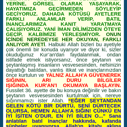
YERİNE, GÖRSEL OLARAK YAŞAYARAK,
HAYATIMIZA GEÇİRMEDEN SÖYLEYİP
GEÇİYORUZ. DAHADA KÖTÜSÜ AYETLERE
FARKLI ANLAMLAR VERİP, BATIL
İNANÇLARIMIZA KANIT YARATMAYA
ÇALIŞIYORUZ. YANİ İMAN DİLİMİZDEN ÖTEYE
GEÇİP, KALBİMİZE YERLEŞMİYOR
. ONUN
İÇİNDE NEREDEYSE HER OKUYAN, FARKLI
ANLIYOR AYETİ
. Halbuki Allah bizleri bu ayetiyle
çok önemli bir konuda uyarıyor ve diyor ki, sizler
okuduğunuz Kur’an'dan faydalanmak, ondan
istifade etmek istiyorsanız, önce şeytanın ve
şeytanlaşmış insanların vesvesesinden, nefsinizin
dayattığı batıldan, yanlış itikat ve inançlarınızdan
önce kurtulun ve
YALNIZ ALLAH'A GÜVENEREK
SIĞININ, ARI DURU BİLGİLER
IŞIĞINDA KUR'AN'I OKUMAYA BAŞLAYIN.
Fussilet 36. ayette de bu konuya değinilir ve bakın
şeytanın vesvesesinden kurtulmak için, nereye
sığınmamızı ister Allah.
“EĞER ŞEYTANDAN
GELEN KÖTÜ BİR DÜRTÜ, SENİ DÜRTECEK
OLURSA, HEMEN ALLAH'A SIĞIN! ÇÜNKÜ EN
İYİ İŞİTEN O'DUR, EN İYİ BİLEN O...” Sana
anlatılan batıl inançlar hakkında, kafanda
şüpheler uyanıyorsa, Allah'ın kitabı aklına