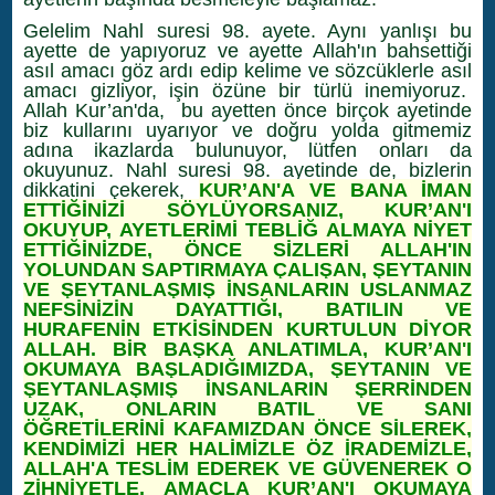
Gelelim Nahl suresi 98. ayete. Aynı yanlışı bu
ayette de yapıyoruz ve ayette Allah'ın bahsettiği
asıl amacı göz ardı edip kelime ve sözcüklerle asıl
amacı gizliyor, işin özüne bir türlü inemiyoruz.
Allah Kur’an'da, bu ayetten önce birçok ayetinde
biz kullarını uyarıyor ve doğru yolda gitmemiz
adına ikazlarda bulunuyor, lütfen onları da
okuyunuz. Nahl suresi 98. ayetinde de, bizlerin
dikkatini çekerek,
KUR’AN'A VE BANA İMAN
ETTİĞİNİZİ SÖYLÜYORSANIZ, KUR’AN'I
OKUYUP, AYETLERİMİ TEBLİĞ ALMAYA NİYET
ETTİĞİNİZDE, ÖNCE SİZLERİ ALLAH'IN
YOLUNDAN SAPTIRMAYA ÇALIŞAN, ŞEYTANIN
VE ŞEYTANLAŞMIŞ İNSANLARIN USLANMAZ
NEFSİNİZİN DAYATTIĞI, BATILIN VE
HURAFENİN ETKİSİNDEN KURTULUN DİYOR
ALLAH. BİR BAŞKA ANLATIMLA, KUR’AN'I
OKUMAYA BAŞLADIĞIMIZDA, ŞEYTANIN VE
ŞEYTANLAŞMIŞ İNSANLARIN ŞERRİNDEN
UZAK, ONLARIN BATIL VE SANI
ÖĞRETİLERİNİ KAFAMIZDAN ÖNCE SİLEREK,
KENDİMİZİ HER HALİMİZLE ÖZ İRADEMİZLE,
ALLAH'A TESLİM EDEREK VE GÜVENEREK O
ZİHNİYETLE, AMAÇLA KUR’AN'I OKUMAYA