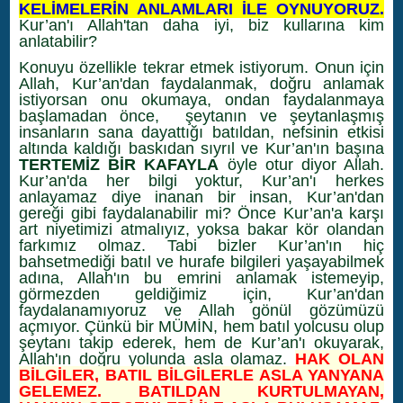
KELİMELERİN ANLAMLARI İLE OYNUYORUZ.
Kur’an'ı Allah'tan daha iyi, biz kullarına kim
anlatabilir?
Konuyu özellikle tekrar etmek istiyorum. Onun için
Allah, Kur’an'dan faydalanmak, doğru anlamak
istiyorsan onu okumaya, ondan faydalanmaya
başlamadan önce, şeytanın ve şeytanlaşmış
insanların sana dayattığı batıldan, nefsinin etkisi
altında kaldığı baskıdan sıyrıl ve Kur’an'ın başına
TERTEMİZ BİR KAFAYLA
öyle otur diyor Allah.
Kur’an'da her bilgi yoktur, Kur’an'ı herkes
anlayamaz diye inanan bir insan, Kur’an'dan
gereği gibi faydalanabilir mi? Önce Kur’an'a karşı
art niyetimizi atmalıyız, yoksa bakar kör olandan
farkımız olmaz. Tabi bizler Kur’an'ın hiç
bahsetmediği batıl ve hurafe bilgileri yaşayabilmek
adına, Allah'ın bu emrini anlamak istemeyip,
görmezden geldiğimiz için, Kur’an'dan
faydalanamıyoruz ve Allah gönül gözümüzü
açmıyor. Çünkü bir MÜMİN, hem batıl yolcusu olup
şeytanı takip ederek, hem de Kur’an'ı okuyarak,
Allah'ın doğru yolunda asla olamaz.
HAK OLAN
BİLGİLER, BATIL BİLGİLERLE ASLA YANYANA
GELEMEZ. BATILDAN KURTULMAYAN,