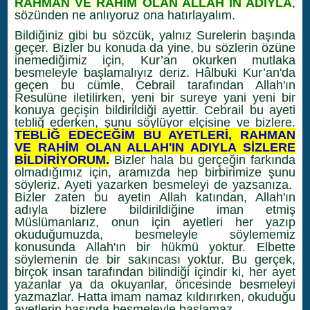
RAHMAN VE RAHİM OLAN ALLAH IN ADIYLA
,
sözünden ne anlıyoruz ona hatırlayalım.
Bildiğiniz gibi bu sözcük, yalnız Surelerin başında
geçer. Bizler bu konuda da yine, bu sözlerin özüne
inemediğimiz için, Kur’an okurken mutlaka
besmeleyle başlamalıyız deriz. Hâlbuki Kur’an'da
geçen bu cümle, Cebrail tarafından Allah'ın
Resulüne iletilirken, yeni bir sureye yani yeni bir
konuya geçişin bildirildiği ayettir. Cebrail bu ayeti
tebliğ ederken, şunu söylüyor elçisine ve bizlere.
TEBLİĞ EDECEĞİM BU AYETLERİ, RAHMAN
VE RAHİM OLAN ALLAH'IN ADIYLA SİZLERE
BİLDİRİYORUM.
Bizler hala bu gerçeğin farkında
olmadığımız için, aramızda hep birbirimize şunu
söyleriz. Ayeti yazarken besmeleyi de yazsanıza.
Bizler zaten bu ayetin Allah katından, Allah'ın
adıyla bizlere bildirildiğine iman etmiş
Müslümanlarız, onun için ayetleri her yazıp
okuduğumuzda, besmeleyle söylememiz
konusunda Allah'ın bir hükmü yoktur. Elbette
söylemenin de bir sakıncası yoktur. Bu gerçek,
birçok insan tarafından bilindiği içindir ki, her ayet
yazanlar ya da okuyanlar, öncesinde besmeleyi
yazmazlar. Hatta imam namaz kıldırırken, okuduğu
ayetlerin başında besmeleyle başlamaz.