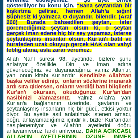
veremez etkileyemez. Şu ayet örnek
gösteriliyor bu konu için.
"
Sana şeytandan bir
kışkırtma gelirse, hemen Allah’a sığın!
Şüphesiz ki yalnızca O duyandır, bilendir. (Araf
200)
Burada bahsedilen şeytan, ister
göremediğimiz şeytan olsun ki, o şeytan
gerçek iman edene hiç bir şey yapamaz, isterse
şeytanlaşmış insanlar olsun, Kur'an'ı batıl ve
hurafeden uzak okuyup gerçek HAK olan vahyi
tebliğ alana, asla zarar veremez.
Allah Nahl suresi 98. ayetinde, bizlere şunu
anlatıyor özellikle. Din ve iman adına
güveneceğiniz ve dayanacağınız yalnız Allah'tır,
yani onun kitabı Kur’an'dır.
Kendinize Allah'tan
başka veliler edinip, onların sözlerine inanarak
ardı sıra gidersen, onların verdiği batıl bilgilerle
Kur'an'ı okursan, okuduğunuz Kur’an'dan
nasibinizi alamazsınız.
Yalnız Allah'a yani
Kur’an'a bağlananın üzerinde, şeytanın ve
şeytanlaşmış insanların hiç bir gücü, etkisi yoktur
diyor. Bu ayette asıl anlatılmak istenen amacı,
doğru anlayamadığımız içindir ki, bizler Kur’an'dan
nasiplenemiyor ve Allah'ın ayetlerini doğru
anlayamıyoruz farklı anlıyoruz.
DAHA AÇIKÇASI,
ALLAH'IN AYETLERİNİN ÖZÜNE İNMEK