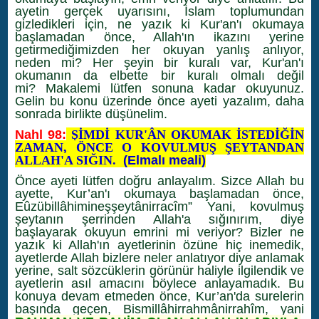
ayetin gerçek uyarısını, İslam toplumundan
gizledikleri için, ne yazık ki Kur'an'ı okumaya
başlamadan önce, Allah'ın ikazını yerine
getirmediğimizden her okuyan yanlış anlıyor,
neden mi? Her şeyin bir kuralı var, Kur'an'ı
okumanın da elbette bir kuralı olmalı değil
mi? Makalemi lütfen sonuna kadar okuyunuz.
Gelin bu konu üzerinde önce ayeti yazalım, daha
sonrada birlikte düşünelim.
Nahl 98:
ŞİMDİ KUR'ÂN OKUMAK İSTEDİĞİN
ZAMAN, ÖNCE O KOVULMUŞ ŞEYTANDAN
ALLAH'A SIĞIN.
(Elmalı meali)
Önce ayeti lütfen doğru anlayalım. Sizce Allah bu
ayette, Kur’an'ı okumaya başlamadan önce,
Eûzübillâhimineşşeytânirracîm” Yani, kovulmuş
şeytanın şerrinden Allah'a sığınırım, diye
başlayarak okuyun emrini mi veriyor? Bizler ne
yazık ki Allah'ın ayetlerinin özüne hiç inemedik,
ayetlerde Allah bizlere neler anlatıyor diye anlamak
yerine, salt sözcüklerin görünür haliyle ilgilendik ve
ayetlerin asıl amacını böylece anlayamadık. Bu
konuya devam etmeden önce, Kur’an'da surelerin
başında geçen, Bismillâhirrahmânirrahîm, yani