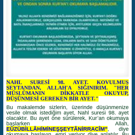
NAHL SURESİ 98. AYET. KOVULMUŞ
ŞEYTANDAN, ALLAH'A SIĞINIRIM. "HER
MÜSLÜMANIN DİKKATLE OKUYUP,
DÜŞÜNMESİ GEREKEN BİR AYET."
Bu makalemde sizlerin, üzerinde düşünmenize
vesile olmak istediğim ayet, Nahl suresi 98. ayet
olacaktır. Bu ayet öne sürülerek, Kur’an okumaya
başlarken Allah,
EÛZÜBİLLÂHİMİNEŞŞEYTÂNİRRACÎM”
, diye
okumaya başlayın, emri veriyor diye anlatılır. Bu