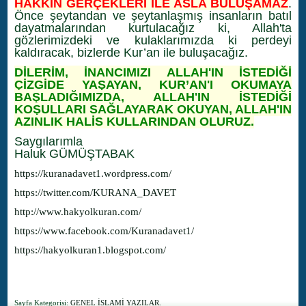
HAKKIN GERÇEKLERİ İLE ASLA BULUŞAMAZ
.
Önce şeytandan ve şeytanlaşmış insanların batıl
dayatmalarından kurtulacağız ki, Allah'ta
gözlerimizdeki ve kulaklarımızda ki perdeyi
kaldıracak, bizlerde Kur’an ile buluşacağız.
DİLERİM, İNANCIMIZI ALLAH'IN İSTEDİĞİ
ÇİZGİDE YAŞAYAN, KUR’AN'I OKUMAYA
BAŞLADIĞIMIZDA, ALLAH'IN İSTEDİĞİ
KOŞULLARI SAĞLAYARAK OKUYAN, ALLAH'IN
AZINLIK HALİS KULLARINDAN OLURUZ.
Saygılarımla
Haluk GÜMÜŞTABAK
https://kuranadavet1.wordpress.com/
https://twitter.com/KURANA_DAVET
http://www.hakyolkuran.com/
https://www.facebook.com/Kuranadavet1/
https://hakyolkuran1.blogspot.com/
Sayfa Kategorisi:
GENEL İSLAMİ YAZILAR.