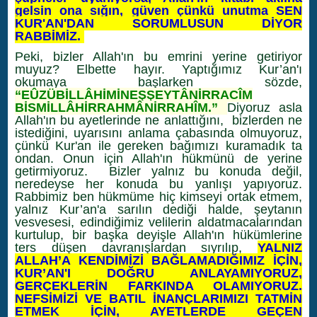
gelsin ona sığın, güven çünkü unutma SEN
KUR'AN'DAN SORUMLUSUN DİYOR
RABBİMİZ.
Peki, bizler Allah'ın bu emrini yerine getiriyor
muyuz? Elbette hayır. Yaptığımız Kur’an'ı
okumaya başlarken sözde,
“EÛZÜBİLLÂHİMİNEŞŞEYTÂNİRRACÎM
BİSMİLLÂHİRRAHMÂNİRRAHÎM.”
Diyoruz asla
Allah'ın bu ayetlerinde ne anlattığını, bizlerden ne
istediğini, uyarısını anlama çabasında olmuyoruz,
çünkü Kur'an ile gereken bağımızı kuramadık ta
ondan. Onun için Allah'ın hükmünü de yerine
getirmiyoruz. Bizler yalnız bu konuda değil,
neredeyse her konuda bu yanlışı yapıyoruz.
Rabbimiz ben hükmüme hiç kimseyi ortak etmem,
yalnız Kur’an'a sarılın dediği halde, şeytanın
vesvesesi, edindiğimiz velilerin aldatmacalarından
kurtulup, bir başka deyişle Allah'ın hükümlerine
ters düşen davranışlardan sıyrılıp,
YALNIZ
ALLAH’A KENDİMİZİ BAĞLAMADIĞIMIZ İÇİN,
KUR’AN'I DOĞRU ANLAYAMIYORUZ,
GERÇEKLERİN FARKINDA OLAMIYORUZ.
NEFSİMİZİ VE BATIL İNANÇLARIMIZI TATMİN
ETMEK İÇİN, AYETLERDE GEÇEN