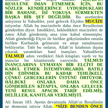
RESULÜNE İMAN ETMEMEK İÇİN, BU
SÖZLER KENDİLERİNCE UYDURDUKLARI
BİR BAHANE, İŞİ YOKUŞA SÜRMEKTEN
BAŞKA BİR ŞEY DEĞİLDİR.
Bu ayetlerden
anlıyoruz ki Yahudiler, yeni gelecek Elçiden
MUCİZE
istiyorlar. Allah bu mucizelerle daha önce Resullerimi
gönderdim diyor. İstedikleri, bekledikleri mucizeleri de
zaten Allah göndermiş ama yine kabul etmemişler.
Allah gönderdiği Elçisi ile birlikte gökyüzünden onunla
birlikte Kurbanlık gelmesini ve ateşe sunulmasını
bekliyorlar. Tabi bu onların, Allah’ın kitabının dışına
çıkarak yarattıkları batıl inançları. Yahudilerin
TALMUD
adını verdikleri fıkıh kitapları vardı ve bu
inançlar bu kitaplarında yazıyordu.
TALMUD
İNANÇLARINA UYMAYAN BİR ELÇİYİ DE
KABUL ETMEK İSTEMİYORLARDI. BATILI
DİN EDİNMEK BU KADAR TEHLİKELİ,
ÇÜNKÜ GERÇEKLERİN ÜSTÜNÜ ÖRTÜYOR.
HÂLBUKİ ONLARA DAHA ÖNCE
GÖNDERİLEN KİTAPTA, ONLARA GELECEK
YENİ RESUL APAÇIK TARİF EDİLMİŞ,
DELİLLER, KANITLAR VERİLMİŞTİ.
Ali İmran 183. Ayetin devamında Allah’ın Resulünün
ne demesini istiyor Allah.
“SİZE BENDEN ÖNCE