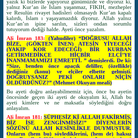
yazık ki bizlerde yapıyoruz günümüzde ve diyoruz ki,
yalnız Kur’an ile İslam yaşanmaz, FIKIH, mezhepler
ve Resulün rivayet hadisleri olmasaydı Kur’an kapalı
kalırdı, İslam ı yaşayamazdık diyoruz. Allah yalnız
Kur’an’ın ipine sarılın, sizleri ondan sorumlu
tutuyorum dediği halde. Ayeti önce yazalım.
Ali İmran 183:
(Yahudiler) “DOĞRUSU ALLAH
BİZE, (GÖKTEN İNEN) ATEŞİN YİYECEĞİ
(YAKIP KOR EDECEĞİ) BİR KURBAN
GETİRMEDİKÇE HİÇBİR ELÇİ’YE
İNANMAMAMIZI EMRETTİ. ” demişlerdi. De ki:
“Size, benden önce apaçık deliller, (özellikle)
dediğiniz (konu) ve elçiler elbette gelmişti.
DOĞRUYSANIZ PEKİ ONLARI NİÇİN
ÖLDÜRDÜNÜZ?” (Mehmet Okuyan meali)
Bu ayeti doğru anlayabilmemiz için, önce bu ayetin
öncesinde geçen iki ayeti de okuyalım ki, Allah bu
ayeti kimlere ve ne maksatla söylediğini doğru
anlayalım.
Ali İmran 181:
ŞÜPHESİZ Kİ ALLAH FAKİRMİŞ,
BİZ İSE ZENGİNMİŞİZ!” DİYENLERİN
SÖZÜNÜ ALLAH KESİNLİKLE DUYMUŞTUR.
Onların (hem bu) söylediklerini, (hem de) haksız