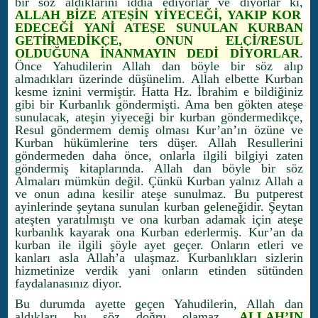
bir söz aldıklarını iddia ediyorlar ve diyorlar ki,
ALLAH BİZE ATEŞİN YİYECEĞİ, YAKIP KOR
EDECEĞİ YANİ ATEŞE SUNULAN KURBAN
GETİRMEDİKÇE, ONUN ELÇİ/RESUL
OLDUĞUNA İNANMAYIN DEDİ DİYORLAR
.
Önce Yahudilerin Allah dan böyle bir söz alıp
almadıkları üzerinde düşünelim. Allah elbette Kurban
kesme iznini vermiştir. Hatta Hz. İbrahim e bildiğiniz
gibi bir Kurbanlık göndermişti. Ama ben gökten ateşe
sunulacak, ateşin yiyeceği bir kurban göndermedikçe,
Resul göndermem demiş olması Kur’an’ın özüne ve
Kurban hükümlerine ters düşer. Allah Resullerini
göndermeden daha önce, onlarla ilgili bilgiyi zaten
göndermiş kitaplarında. Allah dan böyle bir söz
Almaları mümkün değil. Çünkü Kurban yalnız Allah a
ve onun adına kesilir ateşe sunulmaz. Bu putperest
ayinlerinde şeytana sunulan kurban geleneğidir. Şeytan
ateşten yaratılmıştı ve ona kurban adamak için ateşe
kurbanlık kayarak ona Kurban ederlermiş. Kur’an da
kurban ile ilgili şöyle ayet geçer. Onların etleri ve
kanları asla Allah’a ulaşmaz. Kurbanlıkları sizlerin
hizmetinize verdik yani onların etinden sütünden
faydalanasınız diyor.
Bu durumda ayette geçen Yahudilerin, Allah dan
aldıkları bu söz doğru olamaz.
ALLAH’IN