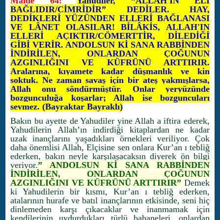
Maide 64:
Yahudiler, “ALLAH'IN ELİ
BAĞLIDIR/CİMRİDİR” DEDİLER. HAY,
DEDİKLERİ YÜZÜNDEN ELLERİ BAĞLANASI
VE LÂNET OLASILAR! BİLÂKİS, ALLAH'IN
ELLERİ AÇIKTIR/CÖMERTTİR, DİLEDİĞİ
GİBİ VERİR. ANDOLSUN Kİ SANA RABBİNDEN
İNDİRİLEN, ONLARDAN ÇOĞUNUN
AZGINLIĞINI VE KÜFRÜNÜ ARTTIRIR.
Aralarına, kıyamete kadar düşmanlık ve kin
soktuk. Ne zaman savaş için bir ateş yakmışlarsa,
Allah onu söndürmüştür. Onlar yeryüzünde
bozgunculuğa koşarlar; Allah ise bozguncuları
sevmez. (Bayraktar Bayraklı)
Bakın bu ayette de Yahudiler yine Allah a iftira ederek,
Yahudilerin Allah’ın indirdiği kitaplardan ne kadar
uzak inançlarını yaşadıkları örnekleri veriliyor. Çok
daha önemlisi Allah, Elçisine sen onlara Kur’an ı tebliğ
ederken, bakın neyle karşılaşacaksın diyerek ön bilgi
veriyor.
” ANDOLSUN Kİ SANA RABBİNDEN
İNDİRİLEN, ONLARDAN ÇOĞUNUN
AZGINLIĞINI VE KÜFRÜNÜ ARTTIRIR”
Demek
ki Yahudilerin bir kısmı, Kur’an ı tebliğ ederken,
atalarının hurafe ve batıl inançlarının etkisinde, seni hiç
dinlemeden karşı çıkacaklar ve inanmamak için
kendilerinin uydurdukları türlü bahaneleri, onlardan