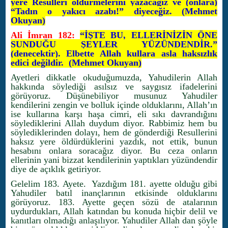
yere Resulleri öldürmelerini yazacağız ve (onlara)
“Tadın o yakıcı azabı!” diyeceğiz. (Mehmet
Okuyan)
Ali İmran 182:
“İŞTE BU, ELLERİNİZİN ÖNE
SUNDUĞU ŞEYLER YÜZÜNDENDİR.”
(denecektir). Elbette Allah kullara asla haksızlık
edici değildir. (Mehmet Okuyan)
Ayetleri dikkatle okuduğumuzda, Yahudilerin Allah
hakkında söylediği asılsız ve saygısız ifadelerini
görüyoruz. Düşünebiliyor musunuz Yahudiler
kendilerini zengin ve bolluk içinde olduklarını, Allah’ın
ise kullarına karşı haşa cimri, eli sıkı davrandığını
söylediklerini Allah duydum diyor. Rabbimiz hem bu
söylediklerinden dolayı, hem de gönderdiği Resullerini
haksız yere öldürdüklerini yazdık, not ettik, bunun
hesabını onlara soracağız diyor. Bu ceza onların
ellerinin yani bizzat kendilerinin yaptıkları yüzündendir
diye de açıklık getiriyor.
Gelelim 183. Ayete. Yazdığım 181. ayette olduğu gibi
Yahudiler batıl inançlarının etkisinde olduklarını
görüyoruz. 183. Ayette geçen sözü de atalarının
uydurdukları, Allah katından bu konuda hiçbir delil ve
kanıtları olmadığı anlaşılıyor. Yahudiler Allah dan şöyle