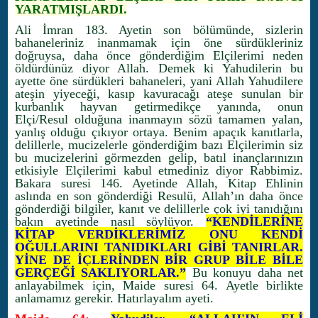
YARATMIŞLARDI.
Ali İmran 183. Ayetin son bölümünde, sizlerin
bahaneleriniz inanmamak için öne sürdükleriniz
doğruysa, daha önce gönderdiğim Elçilerimi neden
öldürdünüz diyor Allah. Demek ki Yahudilerin bu
ayette öne sürdükleri bahaneleri, yani Allah Yahudilere
ateşin yiyeceği, kasıp kavuracağı ateşe sunulan bir
kurbanlık hayvan getirmedikçe yanında, onun
Elçi/Resul olduğuna inanmayın sözü tamamen yalan,
yanlış olduğu çıkıyor ortaya. Benim apaçık kanıtlarla,
delillerle, mucizelerle gönderdiğim bazı Elçilerimin siz
bu mucizelerini görmezden gelip, batıl inançlarınızın
etkisiyle Elçilerimi kabul etmediniz diyor Rabbimiz.
Bakara suresi 146. Ayetinde Allah, Kitap Ehlinin
aslında en son gönderdiği Resulü, Allah’ın daha önce
gönderdiği bilgiler, kanıt ve delillerle çok iyi tanıdığını
bakın ayetinde nasıl söylüyor.
“KENDİLERİNE
KİTAP VERDİKLERİMİZ ONU KENDİ
OĞULLARINI TANIDIKLARI GİBİ TANIRLAR.
YİNE DE İÇLERİNDEN BİR GRUP BİLE BİLE
GERÇEĞİ SAKLIYORLAR.”
Bu konuyu daha net
anlayabilmek için, Maide suresi 64. Ayetle birlikte
anlamamız gerekir. Hatırlayalım ayeti.