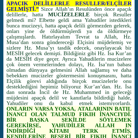
APAÇIK DELİLLERLE RESULLER/ELÇİLER
GELMİŞTİ.”
Sizce Allah’ın Resulünden önce apaçık
delillerle, hatta
MUCİZELERLE
birçok Resuller
gelmedi mi? Elbette geldi ama Yahudiler istedikleri
bunca mucizeyi, hatta apaçık delili görmezden gelerek,
onları yine de öldürmüşlerdi ya da öldürmeye
çalışmışlardı. Hatırlayalım Tevrat ta Allah, Hz.
Musa’dan sonra göndereceği Elçisini müjdelemiş ve
sizlere Hz. Musa’yı tasdik edecek, onaylayacak bir
MESİH gelecek demişti. Bildiğiniz gibi Hz. İsa Kur’an
da MESİH diye geçer. Ayrıca Yahudilerin mucizelere
çok önem vermelerinden dolayı, Hz. İsa’nın babası
olmadan dünyaya gelmesini Allah sağlamış ve daha
bebekken mucizeler göstermesini konuşmasını, hatta
Elçilik görevi aldığında birçok mucizelerle onu
desteklediğini hepimiz biliyoruz Kur’an’dan. Hz. İsa
dan sonrada İncil de Hz. Muhammed in geleceği
müjdesini apaçık delil ve kanıtlarla bildirdiği halde,
Yahudiler onu da kabul etmek istemiyorlardı.
ONLARIN VARSA YOKSA, ATALARININ BATIL
İNANCI OLAN TALMUD FIKIH İNANCIYDİ.
BİR BAŞKA ŞEKİLDE SÖYLEMEK
GEREKİRSE, YAHUDİLER ALLAH IN
İNDİRDİĞİ KİTABI TERK ETMİŞ,
KENDİLERİNE BEŞERİ BİR FIKIH İNANCI