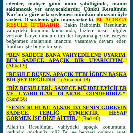
edenler, mahşer günü onun şahitliğinde, inanın
saklanacak yer arayacaklardır. Çünkü Resulünün
Kur’an’a göre asla söylemesi mümkün olmayan öyle
sözleri, O söylemiş gibi inanıyorlar ki,
BU AÇIKÇA
RESULE İFTİRADIR
.
Bakın Rabbimiz Resulünün
vahiydeki konumu konusunda, bizlere nasıl bilgiler
veriyor. İsteyen iman ettim der hayatına geçirir, isteyen
beğenmez atalarının inancını yaşamaya devam eder.
İmtihan işte böyle bir şey.
“BEN SADECE BANA VAHYEDİLENE UYARIM.
BEN SADECE APAÇIK BİR UYARICIYIM
.”
(Ahkaf 9)
“RESULE DÜŞEN, APAÇIK TEBLİĞDEN BAŞKA
BİR ŞEY DEĞİLDİR
.” (Ankebut 18)
“BİZ RESULLERİ, SADECE MÜJDELEYİCİLER
VE UYARICILAR OLARAK GÖNDERİRİZ
.”
(Kehf 56)
“
SENİN RUHUNU ALSAK DA SENİN GÖREVİN
SADECE, TEBLİĞ ETMEKTİR. HESAP
GÖRMEK İSE BİZE AİTTİR.
”
(Rad 40)
Allah’ın Resulünün, vahiydeki apaçık konumunu,
yetkisini gördünüz mü? Bu ve benzeri onlarca ayeti