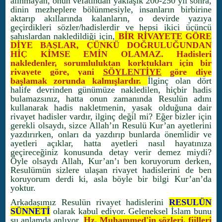
alınmayan, onun vefatından yaklaşık 200-250 yıl sonra,
dinin mezheplere bölünmesiyle, insanların birbirine
aktarıp akıllarında kalanların, o devirde yazıya
geçirdikleri sözler/hadislerdir ve hepsi ikici üçüncü
şahıslardan nakledildiği için,
BİR RİVAYETE GÖRE
DİYE BAŞLAR, ÇÜNKÜ DOĞRULUĞUNDAN
HİÇ KİMSE EMİN OLAMAZ. Hadisleri
nakledenler, sorumluluktan korktukları için bir
rivayete göre, yani
SÖYLENTİYE
göre diye
başlamak zorunda kalmışlardır.
İlginç olan dört
halife devrinden günümüze nakledilen, hiçbir hadis
bulamazsınız, hatta onun zamanında Resulün adını
kullanarak hadis nakletmenin, yasak olduğuna dair
rivayet hadisler vardır, ilginç değil mi? Eğer bizler için
gerekli olsaydı, sizce Allah’ın Resulü Kur’an ayetlerini
yazdırırken, onları da yazdırıp bunlarda önemlidir ve
ayetleri açıklar, hatta ayetleri nasıl hayatınıza
geçireceğiniz konusunda detay verir demez miydi?
Öyle olsaydı Allah, Kur’an’ı ben koruyorum derken,
Resulümün sizlere ulaşan rivayet hadislerini de ben
koruyorum derdi ki, asla böyle bir bilgi Kur’an’da
yoktur.
Arkadaşımız Resulün rivayet hadislerini
RESULÜN
SÜNNETİ
olarak kabul ediyor. Geleneksel İslam bunu
şu anlamda anlıyor.
Hz. Muhammed'in sözleri, fiilleri