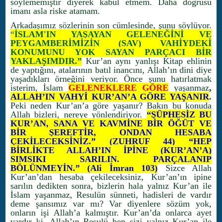
söylememiştir diyerek kabul etmem. Daha doğrusu
imanı asla riske atamam.
Arkadaşımız sözlerinin son cümlesinde, şunu söylüyor.
“
İSLAM'IN YAŞAYAN GELENEĞİNİ VE
PEYGAMBERİMİZİN (SAV) VAHİYDEKİ
KONUMUNU YOK SAYAN PARÇACI BİR
YAKLAŞIMDIR.”
Kur’an aynı yanlışı Kitap ehlinin
de yaptığını, atalarının batıl inancını, Allah’ın dini diye
yaşadıkları örneğini veriyor. Önce şunu hatırlatmak
isterim, İslam
GELENEKLERE GÖRE
yaşanmaz
,
ALLAH’IN VAHYİ KUR’AN’A GÖRE YAŞANIR
.
Peki neden Kur’an’a göre yaşanır? Bakın bu konuda
Allah bizleri, nereye yönlendiriyor.
“ŞÜPHESİZ BU
KUR’AN, SANA VE KAVMİNE BİR ÖĞÜT VE
BİR ŞEREFTİR, ONDAN HESABA
ÇEKİLECEKSİNİZ.” (ZUHRUF 44) “HEP
BİRLİKTE ALLAH’IN İPİNE (KUR’AN’A)
SIMSIKI SARILIN. PARÇALANIP
BÖLÜNMEYİN.” (Ali İmran 103)
Sizce Allah
Kur’an’dan hesaba çekileceksiniz, Kur’an’ın ipine
sarılın dedikten sonra, bizlerin hala yalnız Kur’an ile
İslam yaşanmaz, Resulün sünneti, hadisleri de vardır
deme şansımız var mı? Var diyenlere sözüm yok,
onların işi Allah’a kalmıştır. Kur’an’da onlarca ayet
vardır ki, Allah’ın Resulü ben sizi yalnız Kur’an ile