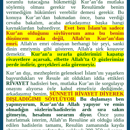
sorumlu tutacağına hükmettiği Kur’an’da mutlaka
söylemiş olması gerekir ve Resulümde benim
vermediğim hükümleri verebilir demesi gerekir. Bu
konuya Kur’an’dan bakmadan önce, bana verdiği
cevaba bakalım, acaba arkadaşımız başka hangi
kaynaklardan bahsediyor.
Evet ben İslam’ın sadece
Kur’an olduğunu söylüyorum ama bu benim
düşüncem asla değil, Allah’ın Kur’an’dan
emri.
Allah'ın emri olmayan herhangi bir şeyi, sanki
dinin emriymiş gibi gösteren, Allah'a şirk koşuyor
demektir.
Kur’an’a ısrarla gözlerimizi kapatıp
rivayetlere açarsak, elbette Allah’ta O gözlerimize
perde indirir, gerçekleri asla göremeyiz.
Kur’an dışı, mezheplerin geleneksel İslam’ını yaşarken
başvurdukları ve Resule ait oldukları iddia ettikleri
RİVAYET
hadisleri ben, mutlaka Kur’an ile sorgulayıp
onayını alıyorsa öyle kabul etmeliyiz dediğimde,
arkadaşımız benim,
SÜNNETİ RİVAYET DİYEREK
DIŞLADIĞIMI SÖYLÜYOR.
Bu dışlamayı ben
yapmıyorum, Kur’an’da Allah yapıyor ve emin
olmadığın sözlerin/hadislerin ardı sıra sakın
gitmeyin, hesabını sorarım diyor.
Önce şunu
hatırlatmak isterim, Allah’ın Resulüne ait olduğu iddia
edilen hadislerin tamamı, Resulün zamanında kayda