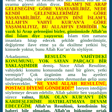
uyarma görevi aldım diyor
.
İSLAM’I NE ARAP
GELENEĞİNE GÖRE YAŞAYABİLİRİZ, NEDE
KENDİ GELENEKLERİMİZE GÖRE
YAŞAYABİLİRİZ. ALLAH’IN DİNİ İSLAM’I,
ALLAH’IN VAHYİ KUR’AN’A GÖRE
YAŞAMALIYIZ, BU ALLAH’IN EMRİDİR
.
Ne
yazık ki Arap geleneğini bizler, günümüzde Allah’ın
dini İslam diye yaşıyoruz.
İslam tüm zamana
insanlara hitap edecek şekilde gönderilmiştir,
değiştirme ilave etme ya da eksiltme yetkisi hiç
kimsede yoktur, bunu Allah Kur’an’da söylüyor.
Arkadaşımız,
RESULÜN VAHİYDEKİ
KONUMUNU, YOK SAYAN PARÇACI BİR
YAKLAŞIMDIR
demiş. Sizce Allah Resulüne,
vahiydeki konumu konusunda nasıl bir görev, yetki
vermiştir? Çok üzgünüm ama bu ayetleri
hatırlattığımda, yine görmezden duymazdan gelip şunu
söyleyecekler.
“
NE YANİ ALLAH RESULÜNÜ,
POSTACI DİYEMİ GÖNDERDİ?”
İsteyen istediğini
söylemeye devam edebilir, Allah şahittir ben yaşadığım
sürece
yalnız,
HAK OLAN KUR’AN’I DİN
KARDEŞLERİME HATIRLATMAYA DEVAM
EDECEĞİM.
Allah’ın Resulünü, kendisinin hiç
haberi bile olmadan, Allah’ın hükmüne ortak