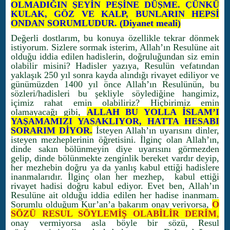
OLMADIĞIN ŞEYİN PEŞİNE DÜŞME. ÇÜNKÜ
KULAK, GÖZ VE KALP, BUNLARIN HEPSİ
ONDAN SORUMLUDUR. (Diyanet meali)
Değerli dostlarım, bu konuya özellikle tekrar dönmek
istiyorum. Sizlere sormak isterim, Allah’ın Resulüne ait
olduğu iddia edilen hadislerin, doğruluğundan siz emin
olabilir misini? Hadisler yazıya, Resulün vefatından
yaklaşık 250 yıl sonra kayda alındığı rivayet ediliyor ve
günümüzden 1400 yıl önce Allah’ın Resulünün, bu
sözleri/hadisleri bu şekliyle söylediğine hangimiz,
içimiz rahat emin olabiliriz? Hiçbirimiz emin
olamayacağı gibi,
ALLAH BU YOLLA İSLAM’I
YAŞAMAMIZI YASAKLIYOR, HATTA HESABI
SORARIM DİYOR.
İsteyen Allah’ın uyarısını dinler,
isteyen mezheplerinin öğretisini. İlginç olan Allah’ın,
dinde sakın bölünmeyin diye uyarısını görmezden
gelip, dinde bölünmekte zenginlik bereket vardır deyip,
her mezhebin doğru ya da yanlış kabul ettiği hadislere
inanmalarıdır. İlginç olan her mezhep, kabul ettiği
rivayet hadisi doğru kabul ediyor. Evet ben, Allah’ın
Resulüne ait olduğu iddia edilen her hadise inanmam.
Sorumlu olduğum Kur’an’a bakarım onay veriyorsa,
O
SÖZÜ RESUL SÖYLEMİŞ OLABİLİR DERİM
,
onay vermiyorsa asla böyle bir sözü, Resul