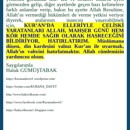
görmezden gelip, diğer ayetlerde geçen bazı kelimelere
farklı anlamlar verip, bakın bu ayette Allah Resulüne,
Allah’ın vermediği hükümleri de verme yetkisi veriyor
diyerek, atalarının inancını yaşayabilmek
için,
KUR’AN’DA ELLERİYLE ÇELİŞKİ
YARATANLARI ALLAH, MAHŞER GÜNÜ HEM
KÖR HEMDE SAĞIR OLARAK HAŞRECEĞİNİ
BİLDİRİYOR, HATIRLATIRIM. Müslümana
düşen, din kardeşini yalnız Kur’an ile uyarmak,
Allah’ın vahyini hatırlatmaktır. Allah cümlemizin
yardımcısı olsun.
Saygılarımla
Haluk GÜMÜŞTABAK
https://kuranadavet1.wordpress.com/
https://twitter.com/KURANA_DAVET
http://www.hakyolkuran.com/
https://www.facebook.com/Kuranadavet1/
https://hakyolkuran1.blogspot.com/