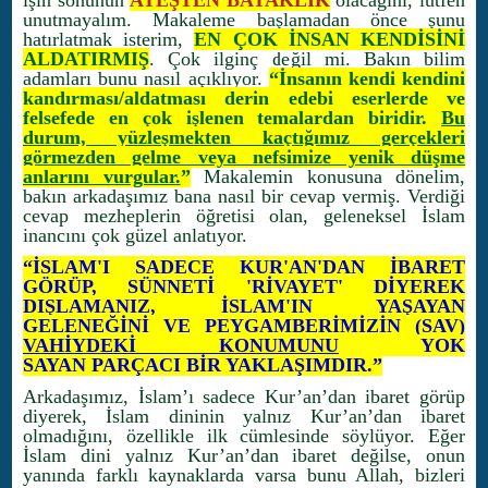
işin sonunun
ATEŞTEN BATAKLIK
olacağını, lütfen
unutmayalım. Makaleme başlamadan önce şunu
hatırlatmak isterim,
EN ÇOK İNSAN KENDİSİNİ
ALDATIRMIŞ
. Çok ilginç değil mi. Bakın bilim
adamları bunu nasıl açıklıyor.
“İnsanın kendi kendini
kandırması/aldatması derin edebi eserlerde ve
felsefede en çok işlenen temalardan biridir.
Bu
durum, yüzleşmekten kaçtığımız gerçekleri
görmezden gelme veya nefsimize yenik düşme
anlarını vurgular.
”
Makalemin konusuna dönelim,
bakın arkadaşımız bana nasıl bir cevap vermiş. Verdiği
cevap mezheplerin öğretisi olan, geleneksel İslam
inancını çok güzel anlatıyor.
“İSLAM'I SADECE KUR'AN'DAN İBARET
GÖRÜP, SÜNNETİ 'RİVAYET' DİYEREK
DIŞLAMANIZ, İSLAM'IN YAŞAYAN
GELENEĞİNİ VE PEYGAMBERİMİZİN (SAV)
VAHİYDEKİ KONUMUNU
YOK
SAYAN PARÇACI BİR YAKLAŞIMDIR.”
Arkadaşımız, İslam’ı sadece Kur’an’dan ibaret görüp
diyerek, İslam dininin yalnız Kur’an’dan ibaret
olmadığını, özellikle ilk cümlesinde söylüyor. Eğer
İslam dini yalnız Kur’an’dan ibaret değilse, onun
yanında farklı kaynaklarda varsa bunu Allah, bizleri