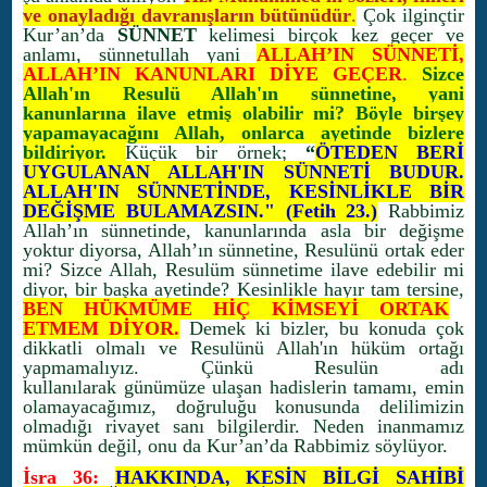
ve onayladığı davranışların bütünüdür
.
Çok ilginçtir
Kur’an’da
SÜNNET
kelimesi birçok kez geçer ve
anlamı, sünnetullah yani
ALLAH’IN SÜNNETİ,
ALLAH’IN KANUNLARI DİYE GEÇER
.
Sizce
Allah'ın Resulü Allah'ın sünnetine, yani
kanunlarına ilave etmiş olabilir mi? Böyle birşey
yapamayacağını Allah, onlarca ayetinde bizlere
bildiriyor.
Küçük bir örnek;
“
ÖTEDEN BERİ
UYGULANAN ALLAH'IN SÜNNETİ BUDUR.
ALLAH'IN SÜNNETİNDE, KESİNLİKLE BİR
DEĞİŞME BULAMAZSIN." (Fetih 23.)
Rabbimiz
Allah’ın sünnetinde, kanunlarında asla bir değişme
yoktur diyorsa, Allah’ın sünnetine, Resulünü ortak eder
mi? Sizce Allah, Resulüm sünnetime ilave edebilir mi
diyor, bir başka ayetinde? Kesinlikle hayır tam tersine,
BEN HÜKMÜME HİÇ KİMSEYİ ORTAK
ETMEM DİYOR.
Demek ki bizler, bu konuda çok
dikkatli olmalı ve Resulünü Allah'ın hüküm ortağı
yapmamalıyız. Çünkü Resulün adı
kullanılarak günümüze ulaşan hadislerin tamamı, emin
olamayacağımız, doğruluğu konusunda delilimizin
olmadığı rivayet sanı bilgilerdir. Neden inanmamız
mümkün değil, onu da Kur’an’da Rabbimiz söylüyor.
İsra 36:
HAKKINDA, KESİN BİLGİ SAHİBİ