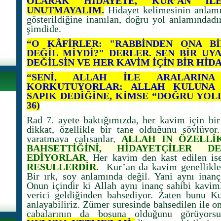
OLARAK HİDAYETE, KUR’AN İLE
UNUTMAYALIM.
Hidayet kelimesinin anlamı
gösterildiğine inanılan, doğru yol anlamındadı
şimdide.
“O KÂFİRLER: "RABBİNDEN ONA Bİ
DEĞİL MİYDİ?" DERLER. SEN BİR UY
DEĞİLSİN VE HER KAVİM İÇİN BİR HİDAY
“SENİ, ALLAH İLE ARALARINA
KORKUTUYORLAR; ALLAH KULUNA 
SAPIK DEDİĞİNE, KİMSE “DOĞRU YOLD
36)
Rad 7. ayete baktığımızda, her kavim için bir 
dikkat, özellikle bir tane olduğunu söylüyor
yaratmaya çalışanlar,
ALLAH IN ÖZELLİ
BAHSETTİĞİNİ, HİDAYETÇİLER 
EDİYORLAR
. Her kavim den kast edilen i
RESULLERDİR.
Kur’an da kavim genellikle t
Bir ırk, soy anlamında değil. Yani aynı inanç
Onun içindir ki Allah aynı inanç sahibi kaviml
verici geldiğinden bahsediyor. Zaten bunu Ku
anlayabiliriz. Zümer suresinde bahsedilen ile o
çabalarının da boşuna olduğunu görüyors