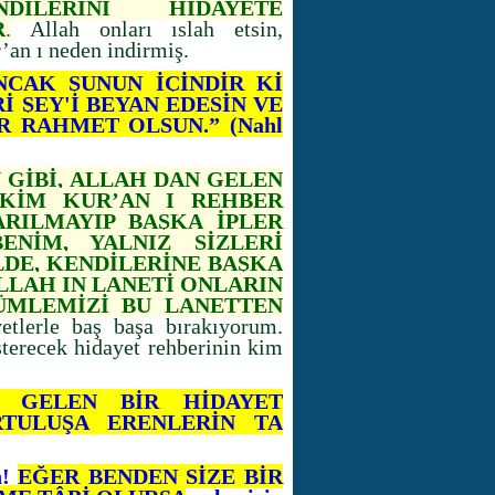
İLERİNİ HİDAYETE
R
.
Allah onları ıslah etsin,
an ı neden indirmiş.
NCAK ŞUNUN İÇİNDİR Kİ
 ŞEY'İ BEYAN EDESİN VE
R RAHMET OLSUN.” (Nahl
U GİBİ, ALLAH DAN GELEN
 KİM KUR’AN I REHBER
ARILMAYIP BAŞKA İPLER
ENİM, YALNIZ SİZLERİ
LDE, KENDİLERİNE BAŞKA
LLAH IN LANETİ ONLARIN
ÜMLEMİZİ BU LANETTEN
etlerle baş başa bırakıyorum.
sterecek hidayet rehberinin kim
N GELEN BİR HİDAYET
TULUŞA ERENLERİN TA
n!
EĞER BENDEN SİZE BİR