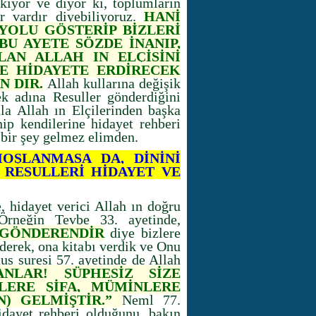
ıkıyor ve diyor ki, toplumların
ar vardır diyebiliyoruz.
HANİ
YOLU GÖSTERİP BİZLERİ
BU AYETE SÖZDE İNANIP,
AN ALLAH IN ELÇİSİNİ
DE HİDAYETE ERDİRECEK
N DIR.
Allah kullarına değişik
ek adına Resuller gönderdiğini
ala Allah ın Elçilerinden başka
inip kendilerine hidayet rehberi
a bir şey gelmez elimden.
OŞLANMASA DA, DİNİNİ
 RESULLERİ HİDAYET VE
, hidayet verici Allah ın doğru
 Örneğin Tevbe 33. ayetinde,
 GÖNDERENDİR
diye bizlere
ederek, ona kitabı verdik ve Onu
nus suresi 57. ayetinde de Allah
ANLAR! ŞÜPHESİZ SİZE
LERE ŞİFA, MÜMİNLERE
N) GELMİŞTİR.”
Neml 77.
idayet rehberi olduğunu, bakın