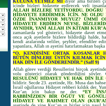
KULUNA YETMEZ Mİ
diyor ama birileri ç
içinde bizleri hidayete erdirecek veli insanl
ALLAH BİZLERE YETİYORDU, DOĞRU 
HİDAYETE ERDİRMEK İÇİN. NE OLDU 
ÖZDE İNANMIYOR MUYUZ? ÜMMİ OL
HİDAYETE ERDİREN NEYSE, BİZLERİ
AYNIDIR, YANİ ALLAH IN KİTABI KUR’A
zamanlarda yol gösterici, hidayete davet etm
onca açık ayetlerle bizlere bildirdiği halde, h
kendi aralarında veliler, şeyhler, efendiler ed
yapanlara, Allah ın ayetini hatırlatmaktan başk
“O, KENDİSİNE ORTAK KOŞANLAR H
BÜTÜN DİNLERE ÜSTÜN KILMAK İÇİN
HAK DİN İLE GÖNDERENDİR.” (Saff 9)
Allah görev verdiği Resullerini birçok ayetinde
yolu gösterici olarak gönderdiğini söyler.
RESULÜNÜ HİDAYET VE HAK DİN İLE
bildirir. Secde 23. ayetinde, Hz. Musa dan bahs
İsrail oğullarına Hidayet rehberi kıldık der. Yu
Kur’an için bakın ne der.
“EY İNS
RABBİNİZDEN BİR ÖĞÜT VE GÖNÜL
HİDAYET VE RAHMET OLAN (KUR’A
ayetinde de yine Kur’an ın bizler için nasıl h