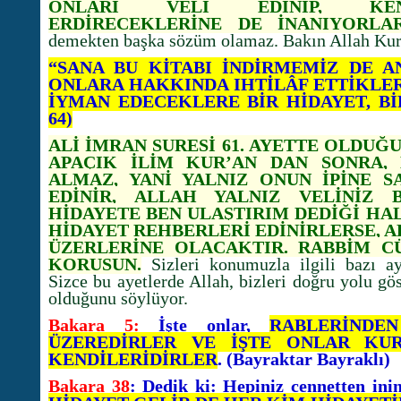
ONLARI VELİ EDİNİP, KEND
ERDİRECEKLERİNE DE İNANIYORLA
demekten başka sözüm olamaz. Bakın Allah Kur’
“SANA BU KİTABI İNDİRMEMİZ DE A
ONLARA HAKKINDA IHTİLÂF ETTİKLERİ
İYMAN EDECEKLERE BİR HİDAYET, Bİ
64)
ALİ İMRAN SURESİ 61. AYETTE OLDUĞ
APAÇIK İLİM KUR’AN DAN SONRA,
ALMAZ, YANİ YALNIZ ONUN İPİNE S
EDİNİR, ALLAH YALNIZ VELİNİZ B
HİDAYETE BEN ULAŞTIRIM DEDİĞİ HA
HİDAYET REHBERLERİ EDİNİRLERSE, A
ÜZERLERİNE OLACAKTIR. RABBİM C
KORUSUN.
Sizleri konumuzla ilgili bazı ay
Sizce bu ayetlerde Allah, bizleri doğru yolu gö
olduğunu söylüyor.
Bakara 5:
İşte onlar,
RABLERİNDE
ÜZEREDİRLER VE İŞTE ONLAR KUR
KENDİLERİDİRLER
. (Bayraktar Bayraklı)
Bakara 38
: Dedik ki: Hepiniz cennetten ini