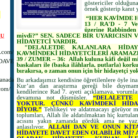
göstericiler olduğuna
örnek gösterip kanıt 
N
“HER KAVİMDE H
13 / RA'D - 7 Ve 
üzerine Rabbinden 
miydi?” SEN, SADECE BİR UYARICISIN
U
HİDAYETÇİ VARDIR.
"DELALETDE KALANLARA HİDAY
s.com/
KAVMİNDEKİ HİDAYETÇİLERİ ARAMAZ
39 / ZUMER – 36: Allah kuluna kâfi değil mi
_DAVET
başkaları ile (başka ilâhlarla, putlarla) kork
bırakırsa, o zaman onun için bir hidayetçi yo
anadavet1/
Bu arkadaşımız kendisine öğretilenlere öyle ina
Kur’an dan araştırma gereği bile duymamı
com/
kendilerince Rad 7. ayeti açıklamaya, yorumlam
devamına not düşmüşler.
“DELALETTE
YOKTUR. ÇÜNKÜ KAVİMDEKİ HİDA
DİYOR.”
Tehlikeyi ve aldatmacayı görüyor m
toplumları, Allah ile aldatılmaktan hiç kurtula
acısını yakın zamanda gördük ama ne yazı
anlaşılıyor.
ALLAH DAN VE ONUN KİTA
HİDAYETE DAVET EDEN OLABİLİR Mİ? 