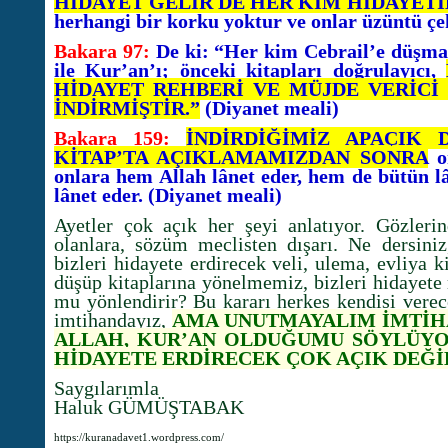
HİDAYET GELİR DE HER KİM HİDAYET
herhangi bir korku yoktur ve onlar üzüntü çe
Bakara 97:
De ki: “Her kim Cebrail’e düşman i
ile Kur’an’ı; önceki kitapları doğrulayıcı,
HİDAYET REHBERİ VE MÜJDE VERİCİ
İNDİRMİŞTİR.”
(Diyanet meali)
Bakara 159:
İNDİRDİĞİMİZ APAÇIK 
KİTAP’TA AÇIKLAMAMIZDAN SONRA
on
onlara hem Allah lânet eder, hem de bütün 
lânet eder. (Diyanet meali)
Ayetler çok açık her şeyi anlatıyor. Gözleri
olanlara, sözüm meclisten dışarı. Ne dersini
bizleri hidayete erdirecek veli, ulema, evliya ki
düşüp kitaplarına yönelmemiz, bizleri hidayete 
mu yönlendirir? Bu kararı herkes kendisi ver
imtihandayız,
AMA UNUTMAYALIM İMTİH
ALLAH, KUR’AN OLDUĞUMU SÖYLÜYO
HİDAYETE ERDİRECEK ÇOK AÇIK DEĞİ
Saygılarımla
Haluk GÜMÜŞTABAK
https://kuranadavet1.wordpress.com/