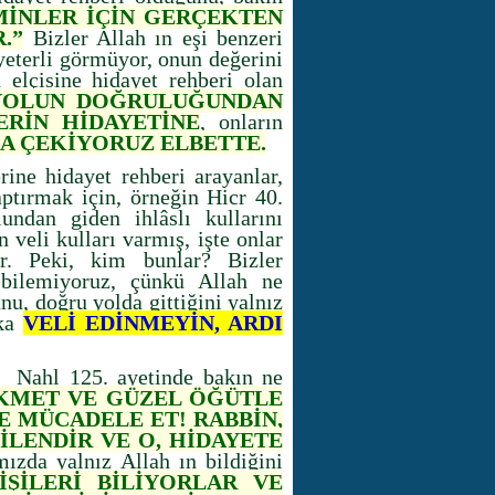
MİNLER İÇİN GERÇEKTEN
.”
Bizler Allah ın eşi benzeri
yeterli görmüyor, onun değerini
 elçisine hidayet rehberi olan
 YOLUN DOĞRULUĞUNDAN
ERİN HİDAYETİNE
, onların
DA ÇEKİYORUZ ELBETTE.
rine hidayet rehberi arayanlar,
aptırmak için, örneğin Hicr 40.
undan giden ihlâslı kullarını
 veli kulları varmış, işte onlar
lar. Peki, kim bunlar? Bizler
 bilemiyoruz, çünkü Allah ne
u, doğru yolda gittiğini yalnız
şka
VELİ EDİNMEYİN, ARDI
 Nahl 125. ayetinde bakın ne
İKMET VE GÜZEL ÖĞÜTLE
E MÜCADELE ET! RABBİN,
İLENDİR VE O, HİDAYETE
ızda yalnız Allah ın bildiğini
İŞİLERİ BİLİYORLAR VE