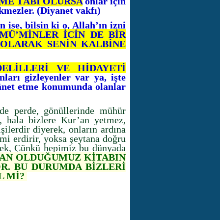
İME TÂBİ OLURSA
onlar için
kmezler. (Diyanet vakfı)
se, bilsin ki o, Allah’ın izni
MÜ’MİNLER İÇİN DE BİR
 OLARAK SENİN KALBİNE
DELİLLERİ VE HİDAYETİ
ları gizleyenler var ya, işte
lânet etme konumunda olanlar
nde perde, gönüllerinde mühür
z, hala bizlere Kur’an yetmez,
şilerdir diyerek, onların ardına
mi erdirir, yoksa şeytana doğru
ecek, Çünkü hepimiz bu dünyada
AN OLDUĞUMUZ KİTABIN
R. BU DURUMDA BİZLERİ
L Mİ?