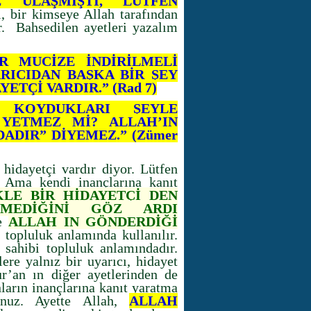
 ULAŞMIŞTI, LÜTFEN
, bir kimseye Allah tarafından
r. Bahsedilen ayetleri yazalım
R MUCİZE İNDİRİLMELİ
ARICIDAN BAŞKA BİR ŞEY
ETÇİ VARDIR.” (Rad 7)
 KOYDUKLARI ŞEYLE
YETMEZ Mİ? ALLAH’IN
ADIR” DİYEMEZ.” (Zümer
hidayetçi vardır diyor. Lütfen
. Ama kendi inançlarına kanıt
KLE BİR HİDAYETÇİ DEN
DEMEDİĞİNİ GÖZ ARDI
se
ALLAH IN GÖNDERDİĞİ
opluluk anlamında kullanılır.
 sahibi topluluk anlamındadır.
ere yalnız bir uyarıcı, hidayet
r’an ın diğer ayetlerinden de
nların inançlarına kanıt yaratma
unuz. Ayette Allah,
ALLAH