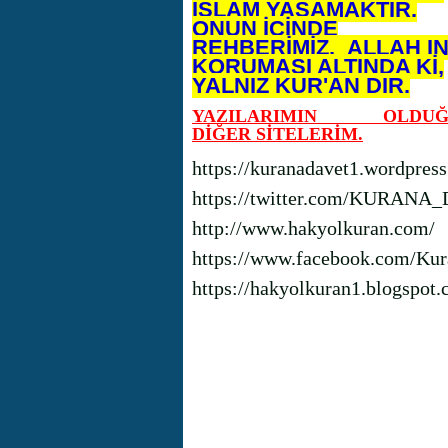
İSLAM YAŞAMAKTIR.
ONUN İÇİNDE
REHBERİMİZ, ALLAH I
KORUMASI ALTINDA Kİ,
YALNIZ KUR'AN DIR.
YAZILARIMIN OLDUĞ
DİĞER SİTELERİM.
https://kuranadavet1.wordpres
https://twitter.com/KURANA
http://www.hakyolkuran.com/
https://www.facebook.com/Kur
https://hakyolkuran1.blogspot.