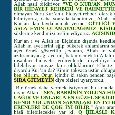
Allah nasıl bildiriyor.
”VE O KUR’AN, MÜ
BİR HİDAYET REHBERİ VE RAHMETTİR
olmayan Nuru Kur’an ı, hidayet rehberi olarak 
bilmiyoruz, daha sonrada kendimize, Allah ın
Kur’an dan faydalanmak yerine,
GİTTİĞİ
ASLA EMİN OLAMAYACAĞIMIZ KİŞİL
sözlerine kendimizi teslim ediyoruz.
ACISINI
Kur’an ı ve Allah ın Elçisinin dışında kendile
Allah ın ayetlerini eğip bükerek anlamlarını s
ayet örnek gösterilip şeytanın, Allah ın yol
azdıramayacağı ayetini, bakın demek ki Allah ın
insanları hidayete erdirenlerdir diyebiliyor
bilebiliyor muyuz kim olduklarını? Elbette
diyordu Kur’an da? Kimin takvaca üstün olduğun
ben bilirim. Onun içindir ki sakın benden ba
SIRA GİTMEYİN
diye bizleri uyarıyordu.
Bir örnek daha vermek istiyorum bu konuda.
diyor Allah.
“SEN, RABBİNİN YOLUNA H
ÇAĞIR VE ONLARLA EN GÜZEL ŞEKİLD
KENDİ YOLUNDAN SAPANLARI EN İYİ B
ERENLERİ DE ÇOK İYİ BİLİR.
” Ama aram
hâşâ bilebilecekler var ki,
O İHLÂSLI K