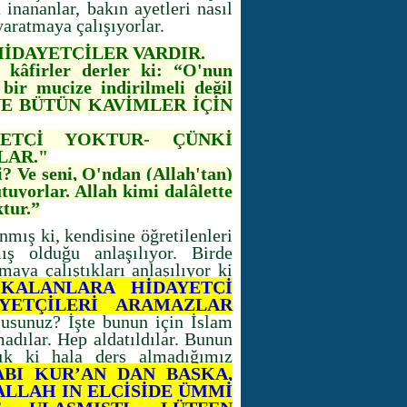
 inananlar, bakın ayetleri nasıl
yaratmaya çalışıyorlar.
İDAYETÇİLER VARDIR.
kâfirler derler ki: “O'nun
bir mucize indirilmeli değil
 VE BÜTÜN KAVİMLER İÇİN
ETÇİ YOKTUR- ÇÜNKİ
LAR."
? Ve seni, O'ndan (Allah'tan)
utuyorlar. Allah kimi dalâlette
ktur.”
nmış ki, kendisine öğretilenleri
ş olduğu anlaşılıyor. Birde
aya çalıştıkları anlaşılıyor ki
 KALANLARA HİDAYETÇİ
YETÇİLERİ ARAMAZLAR
usunuz? İşte bunun için İslam
madılar. Hep aldatıldılar. Bunun
k ki hala ders almadığımız
BI KUR’AN DAN BAŞKA,
ALLAH IN ELÇİSİDE ÜMMİ