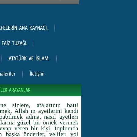
 sizlere, atalarının batıl
lmek, Allah ın ayetlerini kendi
pabilmek adına, nasıl ayetleri
klarına güzel bir örnek vermek
evap veren bir kişi, toplumda
 başka önderler, veliler, yol