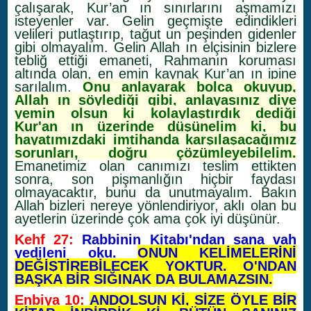
çalışarak, Kur’an ın sınırlarını aşmamızı
isteyenler var. Gelin geçmişte edindikleri
velileri putlaştırıp, tağut un peşinden gidenler
gibi olmayalım. Gelin Allah ın elçisinin bizlere
tebliğ ettiği emaneti, Rahmanın koruması
altında olan, en emin kaynak Kur’an ın ipine
sarılalım.
Onu anlayarak bolca okuyup,
Allah ın söylediği gibi, anlayasınız diye
yemin olsun ki kolaylaştırdık dediği
Kur'an ın üzerinde düşünelim ki, bu
hayatımızdaki imtihanda karşılaşacağımız
sorunları, doğru çözümleyebilelim.
Emanetimiz olan canımızı teslim ettikten
sonra, son pişmanlığın hiçbir faydası
olmayacaktır, bunu da unutmayalım. Bakın
Allah bizleri nereye yönlendiriyor, aklı olan bu
ayetlerin üzerinde çok ama çok iyi düşünür.
Kehf 27:
Rabbinin Kitabı'ndan sana vah
yedileni oku.
ONUN KELİMELERİNİ
DEĞİŞTİREBİLECEK YOKTUR. O'NDAN
BAŞKA BİR SIĞINAK DA BULAMAZSIN.
Enbiya 10:
ANDOLSUN Kİ, SİZE ÖYLE BİR