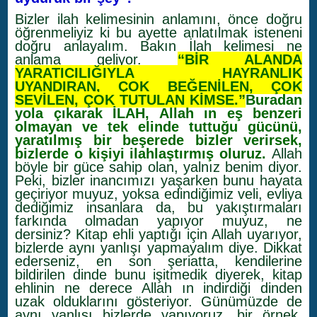
Bizler ilah kelimesinin anlamını, önce doğru
öğrenmeliyiz ki bu ayette anlatılmak isteneni
doğru anlayalım. Bakın İlah kelimesi ne
anlama geliyor.
“BİR ALANDA
YARATICILIĞIYLA HAYRANLIK
UYANDIRAN, ÇOK BEĞENİLEN, ÇOK
SEVİLEN, ÇOK TUTULAN KİMSE.”
Buradan
yola çıkarak İLAH, Allah ın eş benzeri
olmayan ve tek elinde tuttuğu gücünü,
yaratılmış bir beşerede bizler verirsek,
bizlerde o kişiyi ilahlaştırmış oluruz.
Allah
böyle bir güce sahip olan, yalnız benim diyor.
Peki, bizler inancımızı yaşarken bunu hayata
geçiriyor muyuz, yoksa edindiğimiz veli, evliya
dediğimiz insanlara da, bu yakıştırmaları
farkında olmadan yapıyor muyuz, ne
dersiniz? Kitap ehli yaptığı için Allah uyarıyor,
bizlerde aynı yanlışı yapmayalım diye. Dikkat
ederseniz, en son şeriatta, kendilerine
bildirilen dinde bunu işitmedik diyerek, kitap
ehlinin ne derece Allah ın indirdiği dinden
uzak olduklarını gösteriyor. Günümüzde de
aynı yanlışı bizlerde yapıyoruz, bir örnek.