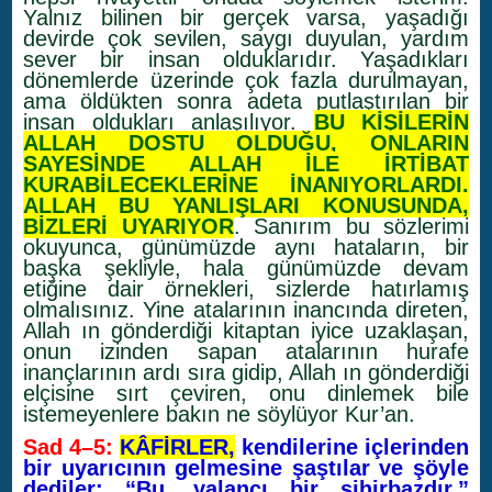
Yalnız bilinen bir gerçek varsa, yaşadığı
devirde çok sevilen, saygı duyulan, yardım
sever bir insan olduklarıdır. Yaşadıkları
dönemlerde üzerinde çok fazla durulmayan,
ama öldükten sonra adeta putlaştırılan bir
insan oldukları anlaşılıyor.
BU KİŞİLERİN
ALLAH DOSTU OLDUĞU, ONLARIN
SAYESİNDE ALLAH İLE İRTİBAT
KURABİLECEKLERİNE İNANIYORLARDI.
ALLAH BU YANLIŞLARI KONUSUNDA,
BİZLERİ UYARIYOR
. Sanırım bu sözlerimi
okuyunca, günümüzde aynı hataların, bir
başka şekliyle, hala günümüzde devam
etiğine dair örnekleri, sizlerde hatırlamış
olmalısınız.
Yine atalarının inancında direten,
Allah ın gönderdiği kitaptan iyice uzaklaşan,
onun izinden sapan atalarının hurafe
inançlarının ardı sıra gidip, Allah ın gönderdiği
elçisine sırt çeviren, onu dinlemek bile
istemeyenlere bakın ne söylüyor Kur’an.
Sad 4–5:
KÂFİRLER,
kendilerine içlerinden
bir uyarıcının gelmesine şaştılar ve şöyle
dediler: “Bu, yalancı bir sihirbazdır.”