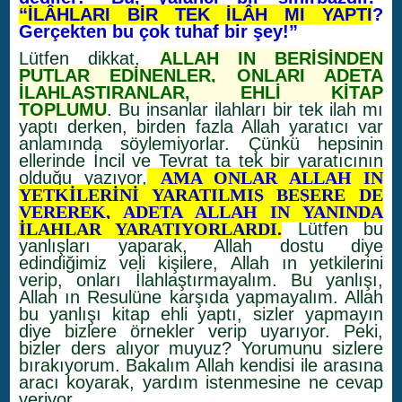
“İLÂHLARI BİR TEK İLÂH MI YAPTI
?
Gerçekten bu çok tuhaf bir şey!”
Lütfen dikkat,
ALLAH IN BERİSİNDEN
PUTLAR EDİNENLER, ONLARI ADETA
İLAHLAŞTIRANLAR, EHLİ KİTAP
TOPLUMU
. Bu insanlar ilahları bir tek ilah mı
yaptı derken, birden fazla Allah yaratıcı var
anlamında söylemiyorlar. Çünkü hepsinin
ellerinde İncil ve Tevrat ta tek bir yaratıcının
olduğu yazıyor,
AMA ONLAR ALLAH IN
YETKİLERİNİ YARATILMIŞ BEŞERE DE
VEREREK, ADETA ALLAH IN YANINDA
İLAHLAR YARATIYORLARDI.
Lütfen bu
yanlışları yaparak, Allah dostu diye
edindiğimiz veli kişilere, Allah ın yetkilerini
verip, onları İlahlaştırmayalım. Bu yanlışı,
Allah ın Resulüne karşıda yapmayalım. Allah
bu yanlışı kitap ehli yaptı, sizler yapmayın
diye bizlere örnekler verip uyarıyor. Peki,
bizler ders alıyor muyuz? Yorumunu sizlere
bırakıyorum. Bakalım Allah kendisi ile arasına
aracı koyarak, yardım istenmesine ne cevap
veriyor.