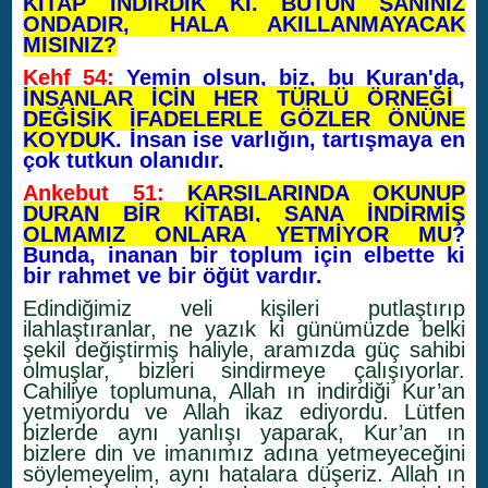
KİTAP İNDİRDİK Kİ. BÜTÜN ŞANINIZ
ONDADIR, HALA AKILLANMAYACAK
MISINIZ?
Kehf 54:
Yemin olsun, biz, bu Kuran'da,
İNSANLAR İÇİN HER TÜRLÜ ÖRNEĞİ
DEĞİŞİK İFADELERLE GÖZLER ÖNÜNE
KOYDU
K. İnsan ise varlığın, tartışmaya en
çok tutkun olanıdır.
Ankebut 51:
KARŞILARINDA OKUNUP
DURAN BİR KİTABI, SANA İNDİRMİŞ
OLMAMIZ ONLARA YETMİYOR MU
?
Bunda, inanan bir toplum için elbette ki
bir rahmet ve bir öğüt vardır.
Edindiğimiz veli kişileri putlaştırıp
ilahlaştıranlar, ne yazık ki günümüzde belki
şekil değiştirmiş haliyle, aramızda güç sahibi
olmuşlar, bizleri sindirmeye çalışıyorlar.
Cahiliye toplumuna, Allah ın indirdiği Kur’an
yetmiyordu ve Allah ikaz ediyordu. Lütfen
bizlerde aynı yanlışı yaparak, Kur’an ın
bizlere din ve imanımız adına yetmeyeceğini
söylemeyelim, aynı hatalara düşeriz. Allah ın