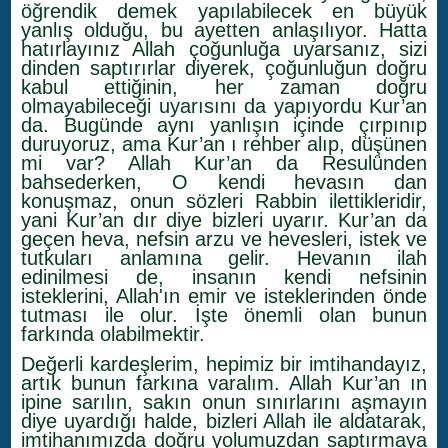
öğrendik demek yapılabilecek en büyük
yanlış olduğu, bu ayetten anlaşılıyor. Hatta
hatırlayınız Allah çoğunluğa uyarsanız, sizi
dinden saptırırlar diyerek, çoğunluğun doğru
kabul ettiğinin, her zaman doğru
olmayabileceği uyarısını da yapıyordu Kur’an
da. Bugünde aynı yanlışın içinde çırpınıp
duruyoruz, ama Kur’an ı rehber alıp, düşünen
mi var? Allah Kur’an da Resulünden
bahsederken, O kendi hevasın dan
konuşmaz, onun sözleri Rabbin ilettikleridir,
yani Kur’an dır diye bizleri uyarır. Kur’an da
geçen heva, nefsin arzu ve hevesleri, istek ve
tutkuları anlamına gelir. Hevanın ilah
edinilmesi de, insanın kendi nefsinin
isteklerini, Allah'ın emir ve isteklerinden önde
tutması ile olur. İşte önemli olan bunun
farkında olabilmektir.
Değerli kardeşlerim, hepimiz bir imtihandayız,
artık bunun farkına varalım. Allah Kur’an ın
ipine sarılın, sakın onun sınırlarını aşmayın
diye uyardığı halde, bizleri Allah ile aldatarak,
imtihanımızda doğru yolumuzdan saptırmaya