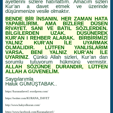
ayetlerini sizlere hatırlattım. Amacım sizleri
Kur’an a davet etmek ve üzerinde
düşünmenize vesile olmaktır.
BENDE BİR İNSANIN, HER ZAMAN HATA
YAPABİLİRİM, AMA BİZLERE DÜŞEN
RİVAYET, SANI VE BATIL SÖZLERDEN,
BİLGİLERDEN UZAK, DÜŞÜNEREK
KUR’AN I REHBER ALARAK, BİRBİRİMİZİ
YALNIZ KUR’AN İLE UYARMAK
OLMALIDIR. LÜTFEN YANLIŞLARIM
VARSA, BENİ YALNIZ KUR’AN İLE
UYARINIZ
. Çünkü Allah sizleri, Kur’an dan
sorumlu tutuyorum hükmünü vermiştir.
ALLAH SÖZÜNDE DURANDIR, LÜTFEN
ALLAH A GÜVENELİM.
Saygılarımla
Haluk GÜMÜŞTABAK..
https://kuranadavet1.wordpress.com/
https://twitter.com/KURANA_DAVET
http://www.hakyolkuran.com/
https://www.facebook.com/Kuranadavet1/