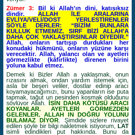
Zümer 3:
Bil ki Allah’ın dini, katışıksız
dindir.
ALLAH İLE ARALARINA
EVLİYA/VELİ/DOST YERLEŞTİRENLER
ŞÖYLE DERLER: “BİZİM BUNLARA
KULLUK ETMEMİZ, SIRF BİZİ ALLAH’A
DAHA ÇOK YAKLAŞTIRSINLAR DİYEDİR.”
Allah, onların tartışıp durdukları her
konudaki hükmünü, onların yüzüne karşı
verecektir. Allah, yalancı olan ve ayetleri
görmezlikte (kâfirlikte) direnen birini
yoluna kabul etmez.
Demek ki Bizler Allah a yaklaşmak, onun
rızasını almak, ondan yardım istemek için,
asla bir beşeri veliler, dostlar edinip aracı
koyamayacağımızı, bunu yapanların ise puta
tapmak, tağut un peşinden koşmak olduğunu
söylüyor Allah.
İŞİN DAHA KÖTÜSÜ ARACI
KOYANLAR, AYETLERİ GÖRMEZDEN
GELENLER, ALLAH IN DOĞRU YOLUNU
BULAMAZ DİYOR
. Şimdide sizlere rivayet
edilen şöyle bir bilgi nakletmek istiyorum,
LAT
isimli edindikleri put hakkında. Bunu da