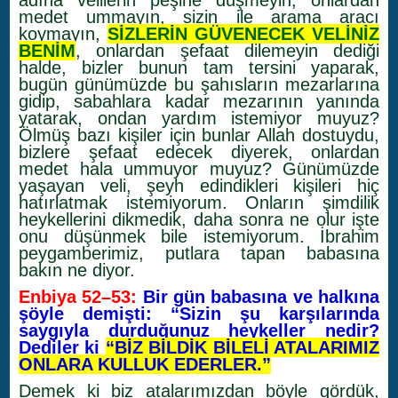
adına velilerin peşine düşmeyin, onlardan
medet ummayın, sizin ile arama aracı
koymayın,
SİZLERİN GÜVENECEK VELİNİZ
BENİM
, onlardan şefaat dilemeyin dediği
halde, bizler bunun tam tersini yaparak,
bugün günümüzde bu şahısların mezarlarına
gidip, sabahlara kadar mezarının yanında
yatarak, ondan yardım istemiyor muyuz?
Ölmüş bazı kişiler için bunlar Allah dostuydu,
bizlere şefaat edecek diyerek, onlardan
medet hala ummuyor muyuz? Günümüzde
yaşayan veli, şeyh edindikleri kişileri hiç
hatırlatmak istemiyorum. Onların şimdilik
heykellerini dikmedik, daha sonra ne olur işte
onu düşünmek bile istemiyorum. İbrahim
peygamberimiz, putlara tapan babasına
bakın ne diyor.
Enbiya 52–53:
Bir gün babasına ve halkına
şöyle demişti: “Sizin şu karşılarında
saygıyla durduğunuz heykeller nedir?
Dediler ki
“BİZ BİLDİK BİLELİ ATALARIMIZ
ONLARA KULLUK EDERLER.”
Demek ki biz atalarımızdan böyle gördük,