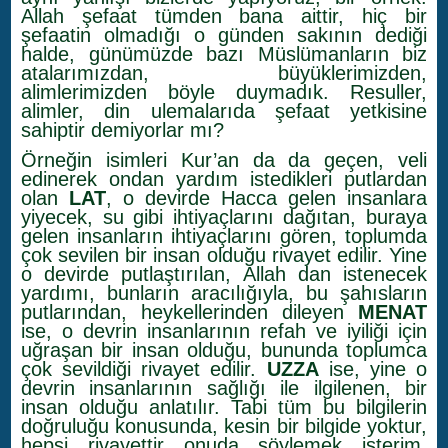
Allah şefaat tümden bana aittir, hiç bir
şefaatin olmadığı o günden sakının dediği
halde, günümüzde bazı Müslümanların biz
atalarımızdan, büyüklerimizden,
alimlerimizden böyle duymadık. Resuller,
alimler, din ulemalarıda şefaat yetkisine
sahiptir demiyorlar mı?
Örneğin isimleri Kur’an da da geçen, veli
edinerek ondan yardım istedikleri putlardan
olan
LAT
, o devirde Hacca gelen insanlara
yiyecek, su gibi ihtiyaçlarını dağıtan, buraya
gelen insanların ihtiyaçlarını gören, toplumda
çok sevilen bir insan olduğu rivayet edilir.
Yine
o devirde putlaştırılan, Allah dan istenecek
yardımı, bunların aracılığıyla, bu şahısların
putlarından, heykellerinden dileyen
MENAT
ise, o devrin insanlarının refah ve iyiliği için
uğraşan bir insan olduğu, bununda toplumca
çok sevildiği rivayet edilir.
UZZA
ise, yine o
devrin insanlarının sağlığı ile ilgilenen, bir
insan olduğu anlatılır. Tabi tüm bu bilgilerin
doğruluğu konusunda, kesin bir bilgide yoktur,
hepsi rivayettir onuda söylemek isterim.