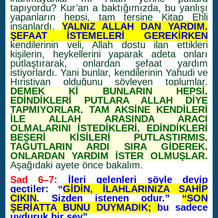
tapıyordu? Kur’an a baktığımızda, bu yanlışı
yapanların hepsi, tam tersine Kitap Ehli
insanlardı.
YALNIZ ALLAH DAN YARDIM,
ŞEFAAT İSTEMELERİ GEREKİRKEN
kendilerinin veli, Allah dostu ilan ettikleri
kişilerin, heykellerini yaparak adeta onları
putlaştırarak, onlardan şefaat yardım
istiyorlardı. Yani bunlar, kendilerinin Yahudi ve
Hıristiyan olduğunu söyleyen toplumlar.
DEMEK Kİ BUNLARIN HEPSİ,
EDİNDİKLERİ PUTLARA ALLAH DİYE
TAPMIYORLAR, TAM AKSİNE KENDİLERİ
İLE ALLAH ARASINDA ARACI
OLMALARINI İSTEDİKLERİ, EDİNDİKLERİ
BEŞERİ KİŞİLERİ PUTLAŞTIRMIŞ,
TAĞUTLARIN ARDI SIRA GİDEREK,
ONLARDAN YARDIM İSTER OLMUŞLAR.
Aşağıdaki ayete önce bakalım.
Sad 6–7:
İleri gelenleri şöyle deyip
geçtiler: “
GİDİN, İLAHLARINIZA SAHİP
ÇIKIN
. Sizden istenen odur.”
“SON
ŞERİATTA BUNU DUYMADIK;
bu sadece
uyduruk bir şey”.