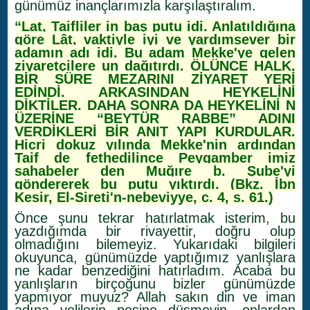
günümüz inançlarımızla karşılaştıralım.
“Lat, Taifliler in baş putu idi. Anlatıldığına
göre Lât, vaktiyle iyi ve yardımsever bir
adamın adı idi. Bu adam Mekke'ye gelen
ziyaretçilere un dağıtırdı. ÖLÜNCE HALK,
BİR SÜRE MEZARINI ZİYARET YERİ
EDİNDİ. ARKASINDAN HEYKELİNİ
DİKTİLER. DAHA SONRA DA HEYKELİNİ N
ÜZERİNE “BEYTÜR RABBE” ADINI
VERDİKLERİ BİR ANIT YAPI KURDULAR.
Hicri dokuz yılında Mekke'nin ardından
Taif de fethedilince Peygamber imiz
sahabeler den Muğıre b. Şube'yi
göndererek bu putu yıktırdı. (Bkz. İbn
Kesir, El-Sireti'n-nebeviyye, c. 4, s. 61.)
Önce şunu tekrar hatırlatmak isterim, bu
yazdığımda bir rivayettir, doğru olup
olmadığını bilemeyiz. Yukarıdaki bilgileri
okuyunca, günümüzde yaptığımız yanlışlara
ne kadar benzediğini hatırladım. Acaba bu
yanlışların birçoğunu bizler günümüzde
yapmıyor muyuz? Allah sakın din ve iman