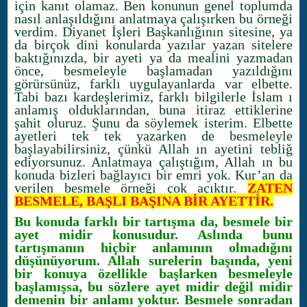
için kanıt olamaz. Ben konunun genel toplumda
nasıl anlaşıldığını anlatmaya çalışırken bu örneği
verdim.
Diyanet İşleri Başkanlığının sitesine, ya
da birçok dini konularda yazılar yazan sitelere
baktığınızda, bir ayeti ya da mealini yazmadan
önce, besmeleyle başlamadan yazıldığını
görürsünüz, farklı uygulayanlarda var elbette.
Tabi bazı kardeşlerimiz, farklı bilgilerle İslam ı
anlamış olduklarından, buna itiraz ettiklerine
şahit oluruz. Şunu da söylemek isterim. Elbette
ayetleri tek tek yazarken de besmeleyle
başlayabilirsiniz, çünkü Allah ın ayetini tebliğ
ediyorsunuz. Anlatmaya çalıştığım, Allah ın bu
konuda bizleri bağlayıcı bir emri yok. Kur’an da
verilen besmele örneği çok açıktır.
ZATEN
BESMELE, BAŞLI BAŞINA BİR AYETTİR.
Bu konuda farklı bir tartışma da, besmele bir
ayet midir konusudur. Aslında bunu
tartışmanın hiçbir anlamının olmadığını
düşünüyorum. Allah surelerin başında, yeni
bir konuya özellikle başlarken besmeleyle
başlamışsa, bu sözlere ayet midir değil midir
demenin bir anlamı yoktur. Besmele sonradan