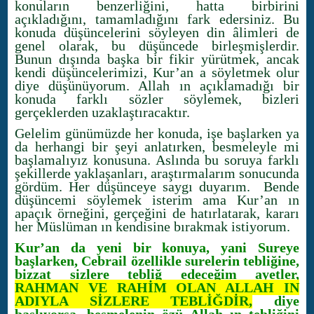
konuların benzerliğini, hatta birbirini
açıkladığını, tamamladığını fark edersiniz. Bu
konuda düşüncelerini söyleyen din âlimleri de
genel olarak, bu düşüncede birleşmişlerdir.
Bunun dışında başka bir fikir yürütmek, ancak
kendi düşüncelerimizi, Kur’an a söyletmek olur
diye düşünüyorum. Allah ın açıklamadığı bir
konuda farklı sözler söylemek, bizleri
gerçeklerden uzaklaştıracaktır.
Gelelim günümüzde her konuda, işe başlarken ya
da herhangi bir şeyi anlatırken, besmeleyle mi
başlamalıyız konusuna. Aslında bu soruya farklı
şekillerde yaklaşanları, araştırmalarım sonucunda
gördüm. Her düşünceye saygı duyarım. Bende
düşüncemi söylemek isterim ama Kur’an ın
apaçık örneğini, gerçeğini de hatırlatarak, kararı
her Müslüman ın kendisine bırakmak istiyorum.
Kur’an da yeni bir konuya, yani Sureye
başlarken, Cebrail özellikle surelerin tebliğine,
bizzat sizlere tebliğ edeceğim ayetler,
RAHMAN VE RAHİM OLAN ALLAH IN
ADIYLA SİZLERE TEBLİĞDİR,
diye