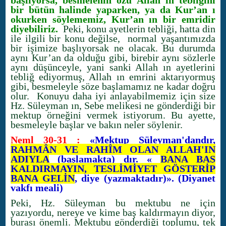
başlıyorsa, besmelenin özü Allah ın tebliğini
bir bütün halinde yaparken, ya da Kur’an ı
okurken söylememiz, Kur’an ın bir emridir
diyebiliriz.
Peki, konu ayetlerin tebliği, hatta din
ile ilgili bir konu değilse, normal yaşantımızda
bir işimize başlıyorsak ne olacak. Bu durumda
aynı Kur’an da olduğu gibi, birebir aynı sözlerle
aynı düşünceyle, yani sanki Allah ın ayetlerini
tebliğ ediyormuş, Allah ın emrini aktarıyormuş
gibi, besmeleyle söze başlamamız ne kadar doğru
olur. Konuyu daha iyi anlayabilmemiz için size
Hz. Süleyman ın, Sebe melikesi ne gönderdiği bir
mektup örneğini vermek istiyorum. Bu ayette,
besmeleyle başlar ve bakın neler söylenir.
Neml 30-31 :
«Mektup Süleyman'dandır,
RAHMÂN VE RAHÎM OLAN ALLAH'IN
ADIYLA
(başlamakta) dır. «
BANA BAŞ
KALDIRMAYIN, TESLİMİYET GÖSTERİP
BANA GELİN
, diye (yazmaktadır)». (Diyanet
vakfı meali)
Peki, Hz. Süleyman bu mektubu ne için
yazıyordu, nereye ve kime baş kaldırmayın diyor,
burası önemli. Mektubu gönderdiği toplumu, tek