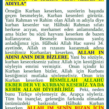
ADIYLA”
Örneğin Kurban keserken, surelerin başında
geçen besmeleyle, Kurban kesenleri görürüz.
Yani Rahman ve Rahim olan Allah ın adıyla diye
kurban kesenler var. Hâlbuki Rahman sıfatı
herkese acıyan, merhamet eden anlamındadır,
ama bizler bu sözü hayvanı keserken de bazen
kullanıyoruz. Besmele konusunu yanlış
anladığımız için. Hâlbuki Allah Hac suresi 34.
ayetinde, Allah ın rızasını kazanmak adına
kestiğimiz Kurbanları keserken,
ALLAH IN
ADINI ANIN DER BİZLERE.
Yani bu sözüyle,
kurban kesecekseniz yalnız Allah için kestiğinizi
söyleyin emrini vermiştir. Onun içindir ki
Kurban keserken bizler, Allah için Kurbanı
kestiğimizi mutlaka söylemeliyiz. Onun için
Kurban keserken
BİSMİLLAH ALLAHÜ
EKBER DER VE KURBANI KESERİZ.
YA DA
KEBİR ALLAH DİYEBİLİRİZ.
Peki, neden
bunu Türkçe söylemeyiz de, Arapça söyleriz.
Tüm bu inançlar, geleneğin farkında olmadan
üstümüzdeki baskısıdır. Hâlbuki Kurban
keserken,
ALLAH IM SENİN RIZAN İÇİN