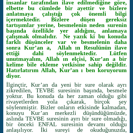
insanlar tarafından ilave edilmediğine göre,
elbette bu cümlede bir ayettir ve bizlere
anlatmaya çalıştığı çok önemli bilgi
içermektedir. Bizlere düşen gereksiz
tartışımlar yerine, besmelenin neden surenin
başında özellikle yer aldığını, anlamaya
çalışmak olmalıdır. Ne yazık ki bu konuda
farklı düşünceler var ve besmelenin daha
sonra Kur’an a, Allah ın Resulünün ilave
ettiği dahi söylenmektedir. Lütfen
unutmayalım, Allah ın elçisi, Kur’an a bir
kelime bile ekleme yetkisine sahip değildir.
Hatırlatırım Allah, Kur’an ı ben koruyorum
diyor.
İlginçtir, Kur’an da yeni bir sure olarak ayrı
zikredilen, TEVBE suresinin başında, besmele
yoktur. Bu konuda da her zaman olduğu gibi
rivayetlerden yola çıkarak, birçok şey
söylenmiştir. Bizler onların etkisinde kalmadan,
konuyu Kur’an merkezli düşündüğümüzde,
aslında TEVBE suresinin ayrı bir sure olmadığı,
bir önceki ENFAL suresinin devamı olduğu
anlaşılıyor. İki sureyi de okuduğunuzda,