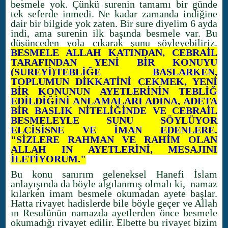
besmele yok. Çünkü surenin tamamı bir günde
tek seferde inmedi. Ne kadar zamanda indiğine
dair bir bilgide yok zaten. Bir sure diyelim 6 ayda
indi, ama surenin ilk başında besmele var. Bu
düşünceden yola çıkarak şunu söyleyebiliriz.
BESMELE ALLAH KATINDAN, CEBRAİL
TARAFINDAN YENİ BİR KONUYU
(SUREYİ)TEBLİĞE BAŞLARKEN,
TOPLUMUN DİKKATİNİ ÇEKMEK, YENİ
BİR KONUNUN AYETLERİNİN TEBLİĞ
EDİLDİĞİNİ ANLAMALARI ADINA, ADETA
BİR BAŞLIK NİTELİĞİNDE VE CEBRAİL
BESMELEYLE ŞUNU SÖYLÜYOR
ELÇİSİSNE VE İMAN EDENLERE.
"SİZLERE RAHMAN VE RAHİM OLAN
ALLAH IN AYETLERİNİ, MESAJINI
İLETİYORUM."
Bu konu sanırım geleneksel Hanefi İslam
anlayışında da böyle algılanmış olmalı ki, namaz
kılarken imam besmele okumadan ayete başlar.
Hatta rivayet hadislerde bile böyle geçer ve Allah
ın Resulünün namazda ayetlerden önce besmele
okumadığı rivayet edilir. Elbette bu rivayet bizim