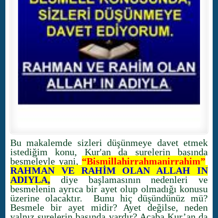
Bu makalemde sizleri düşünmeye davet etmek
istediğim konu, Kur'an da surelerin başında
besmeleyle yani,
“Bismillahirrahmanirrahim”
RAHMAN VE RAHİM OLAN ALLAH IN
ADIYLA,
diye başlamasının nedenleri ve
besmelenin ayrıca bir ayet olup olmadığı konusu
üzerine olacaktır. Bunu hiç düşündünüz mü?
Besmele bir ayet midir? Ayet değilse, neden
yalnız surelerin basında vardır? Acaba Kur’an da