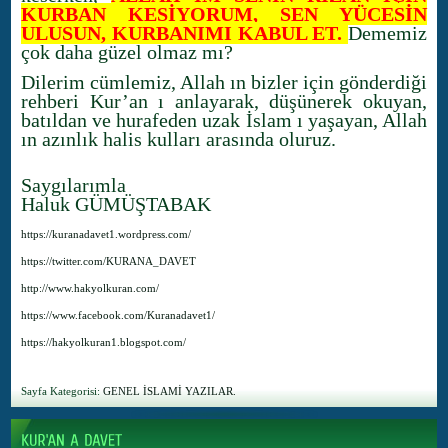
KURBAN KESİYORUM, SEN YÜCESİN
ULUSUN, KURBANIMI KABUL ET.
Dememiz
çok daha güzel olmaz mı?
Dilerim cümlemiz, Allah ın bizler için gönderdiği
rehberi Kur’an ı anlayarak, düşünerek okuyan,
batıldan ve hurafeden uzak İslam ı yaşayan, Allah
ın azınlık halis kulları arasında oluruz.
Saygılarımla
Haluk GÜMÜŞTABAK
https://kuranadavet1.wordpress.com/
https://twitter.com/KURANA_DAVET
http://www.hakyolkuran.com/
https://www.facebook.com/Kuranadavet1/
https://hakyolkuran1.blogspot.com/
Sayfa Kategorisi:
GENEL İSLAMİ YAZILAR.