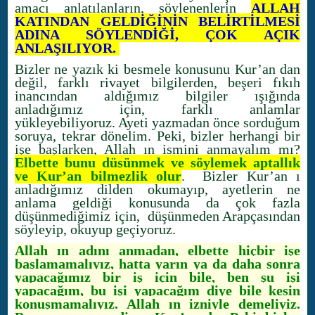
amacı anlatılanların, söylenenlerin
ALLAH
KATINDAN GELDİĞİNİN BELİRTİLMESİ
ADINA SÖYLENDİĞİ, ÇOK AÇIK
ANLAŞILIYOR.
Bizler ne yazık ki besmele konusunu Kur’an dan
değil, farklı rivayet bilgilerden, beşeri fıkıh
inancından aldığımız bilgiler ışığında
anladığımız için, farklı anlamlar
yükleyebiliyoruz. Ayeti yazmadan önce sorduğum
soruya, tekrar dönelim. Peki, bizler herhangi bir
işe başlarken, Allah ın ismini anmayalım mı?
Elbette bunu düşünmek ve söylemek aptallık
ve Kur’an bilmezlik olur
. Bizler Kur’an ı
anladığımız dilden okumayıp, ayetlerin ne
anlama geldiği konusunda da çok fazla
düşünmediğimiz için, düşünmeden Arapçasından
söyleyip, okuyup geçiyoruz.
Allah ın adını anmadan, elbette hiçbir işe
başlamamalıyız, hatta yarın ya da daha sonra
yapacağımız bir iş için bile, ben şu işi
yapacağım, bu işi yapacağım diye bile kesin
konuşmamalıyız. Allah ın izniyle demeliyiz.