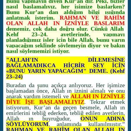
Bunu yapmayın diyen Kur’an dır. Peki, bizler
nasıl başlamalıyız, her işimize başlarken?
Bunu Kur’an dan aldığım bilgi ışığında
anlatmak isterim.
RAHMAN VE RAHİM
OLAN ALLAH IN İZNİYLE BAŞLARIM
dememiz, çok daha doğru olur. Çünkü Allah
Kehf 23–24. ayetlerinde, yapmayı
planladığımız işler için bile Allah, bunu yarın
yapacağım şeklinde söylemeyin diyor ve bakın
nasıl söylememizi istiyor.
"ALLAH'IN DİLEMESİNE
BAĞLAMADIKÇA HİÇBİR ŞEY İÇİN
«BUNU YARIN YAPACAĞIM" DEME. (Kehf
23–24)
Buradan da şunu açıkça anlıyoruz. Her işimize
başlamadan önce, Allah ın iznini almalı ve onu
anarak yardım istemeli ve
ALLAH IN İZNİYLE
DİYE İŞE BAŞLAMALIYIZ
. Tekrar etmek
istiyorum, Kur’an da geçen besmele, Allah ın
emirlerini tebliğ ederken, tebliğ edilen ayetlerin,
Allah ın buyruğudur,
ONUN ADINA
SÖYLÜYORUM
, anlamında kullanılmıştır.”
RAHMAN VE RAHİM OLAN ALLAH IN