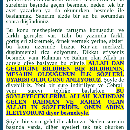
surelerin başında geçen besmele, neden tek bir
ayet yazarken ya da okunurken, besmele ile
başlanmaz. Sanırım sizde bir an bu sorumdan
sonra düşündünüz.
Bu konu mezheplerde tartışma konusudur ve
farklı görüşler var. Tabi bu yazımda farklı
görüşleri zikretmek, örnek vermek yerine, sizleri
bu konu üzerinde bizzat Kur’an merkezli
düşünmenizi rica ediyorum. Dikkat etiyseniz
besmele yani Rahman ve Rahim olan Allah ın
adıyla diye başlayan bu cümle,
ALLAH DAN
GELDİĞİNİ BİLDİREN BİR BİLDİRİNİN,
MESAJIN OLDUĞUNUN İLK SÖZLERİ,
UYARISI OLDUĞUNU ANLIYORUZ
. Şöyle de
diyebiliriz. Yeni bir sure indiriliyor ve Cebrail
yeni sureyi tebliğe başlarken
BU
SÖYLEYECEKLERİM, ALLAH KATINDAN
GELEN RAHMAN VE RAHİM OLAN
ALLAH IN SÖZLERİDİR, ONUN ADINA
İLETİYORUM diyor besmeleyle.
Şöyle bir soru gelebilir aklınıza. Neden surenin
başında varda, diğer ayetleri tek tek okurken