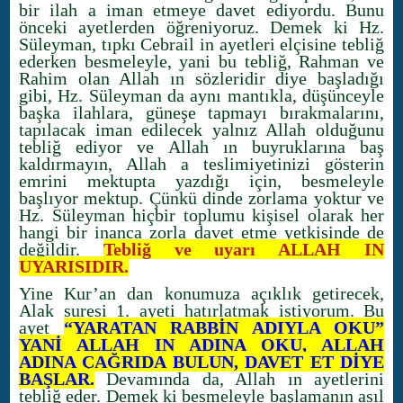
bir ilah a iman etmeye davet ediyordu. Bunu
önceki ayetlerden öğreniyoruz. Demek ki Hz.
Süleyman, tıpkı Cebrail in ayetleri elçisine tebliğ
ederken besmeleyle, yani bu tebliğ, Rahman ve
Rahim olan Allah ın sözleridir diye başladığı
gibi, Hz. Süleyman da aynı mantıkla, düşünceyle
başka ilahlara, güneşe tapmayı bırakmalarını,
tapılacak iman edilecek yalnız Allah olduğunu
tebliğ ediyor ve Allah ın buyruklarına baş
kaldırmayın, Allah a teslimiyetinizi gösterin
emrini mektupta yazdığı için, besmeleyle
başlıyor mektup. Çünkü dinde zorlama yoktur ve
Hz. Süleyman hiçbir toplumu kişisel olarak her
hangi bir inanca zorla davet etme yetkisinde de
değildir.
Tebliğ ve uyarı ALLAH IN
UYARISIDIR.
Yine Kur’an dan konumuza açıklık getirecek,
Alak suresi 1. ayeti hatırlatmak istiyorum. Bu
ayet
“YARATAN RABBİN ADIYLA OKU”
YANİ ALLAH IN ADINA OKU, ALLAH
ADINA ÇAĞRIDA BULUN, DAVET ET DİYE
BAŞLAR.
Devamında da, Allah ın ayetlerini
tebliğ eder. Demek ki besmeleyle başlamanın asıl