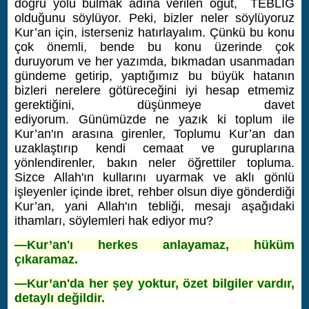
doğru yolu bulmak adına verilen öğüt, TEBLİĞ
olduğunu söylüyor. Peki, bizler neler söylüyoruz
Kur’an için, isterseniz hatırlayalım. Çünkü bu konu
çok önemli, bende bu konu üzerinde çok
duruyorum ve her yazımda, bıkmadan usanmadan
gündeme getirip, yaptığımız bu büyük hatanın
bizleri nerelere götüreceğini iyi hesap etmemiz
gerektiğini, düşünmeye davet
ediyorum.
Günümüzde ne yazık ki toplum ile
Kur’an'ın arasına girenler, Toplumu Kur’an dan
uzaklaştırıp kendi cemaat ve guruplarına
yönlendirenler, bakın neler öğrettiler topluma.
Sizce Allah'ın kullarını uyarmak ve aklı gönlü
işleyenler içinde ibret, rehber olsun diye gönderdiği
Kur’an, yani Allah'ın tebliği, mesajı aşağıdaki
ithamları, söylemleri hak ediyor mu?
—Kur’an'ı herkes anlayamaz, hüküm
çıkaramaz.
—Kur’an'da her şey yoktur, özet bilgiler vardır,
detaylı değildir.