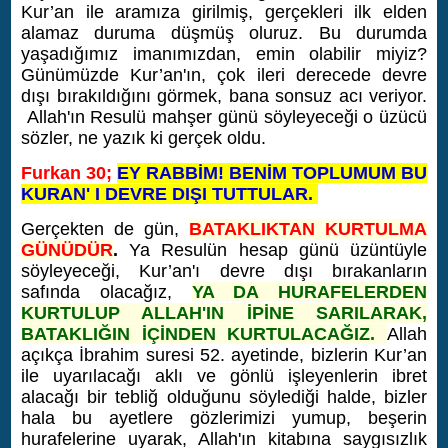
Kur’an ile aramıza girilmiş, gerçekleri ilk elden
alamaz duruma düşmüş oluruz. Bu durumda
yaşadığımız imanımızdan, emin olabilir miyiz?
Günümüzde Kur’an'ın, çok ileri derecede devre
dışı bırakıldığını görmek, bana sonsuz acı veriyor.
Allah'ın Resulü mahşer günü söyleyeceği o üzücü
sözler, ne yazık ki gerçek oldu.
Furkan 30;
EY RABBİM! BENİM TOPLUMUM BU
KURAN' I DEVRE DIŞI TUTTULAR.
Gerçekten de gün,
BATAKLIKTAN KURTULMA
GÜNÜDÜR
.
Ya Resulün hesap günü üzüntüyle
söyleyeceği, Kur’an'ı devre dışı bırakanların
safında olacağız,
YA DA HURAFELERDEN
KURTULUP ALLAH'IN İPİNE SARILARAK,
BATAKLIĞIN İÇİNDEN KURTULACAĞIZ.
Allah
açıkça İbrahim suresi 52. ayetinde, bizlerin Kur’an
ile uyarılacağı aklı ve gönlü işleyenlerin ibret
alacağı bir tebliğ olduğunu söylediği halde, bizler
hala bu ayetlere gözlerimizi yumup, beşerin
hurafelerine uyarak, Allah'ın kitabına saygısızlık