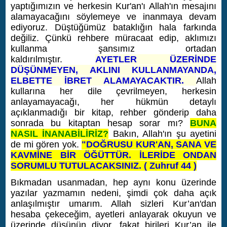
yaptığımızın ve herkesin Kur'an'ı Allah'ın mesajını
alamayacağını söylemeye ve inanmaya devam
ediyoruz. Düştüğümüz bataklığın hala farkında
değiliz. Çünkü rehbere müracaat edip, aklımızı
kullanma şansımız ortadan
kaldırılmıştır.
AYETLER ÜZERİNDE
DÜŞÜNMEYEN, AKLINI KULLANMAYANDA,
ELBETTE İBRET ALAMAYACAKTIR.
Allah
kullarına her dile çevrilmeyen, herkesin
anlayamayacağı, her hükmün detaylı
açıklanmadığı bir kitap, rehber gönderip daha
sonrada bu kitaptan hesap sorar mı?
BUNA
NASIL İNANABİLİRİZ?
Bakın, Allah'ın şu ayetini
de mi gören yok.
"DOĞRUSU KUR'AN, SANA VE
KAVMİNE BİR ÖĞÜTTÜR. İLERİDE ONDAN
SORUMLU TUTULACAKSINIZ. ( Zuhruf 44 )
Bıkmadan usanmadan, hep aynı konu üzerinde
yazılar yazmamın nedeni, şimdi çok daha açık
anlaşılmıştır umarım. Allah sizleri Kur’an'dan
hesaba çekeceğim, ayetleri anlayarak okuyun ve
üzerinde düşünün diyor, fakat birileri Kur’an ile