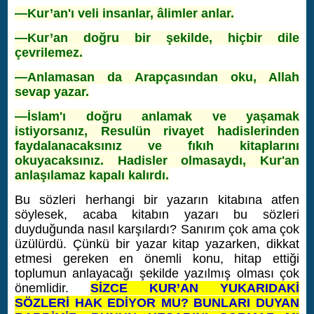
—Kur’an'ı veli insanlar, âlimler anlar.
—Kur’an doğru bir şekilde, hiçbir dile
çevrilemez.
—Anlamasan da Arapçasından oku, Allah
sevap yazar.
—İslam'ı doğru anlamak ve yaşamak
istiyorsanız, Resulün rivayet hadislerinden
faydalanacaksınız ve fıkıh kitaplarını
okuyacaksınız. Hadisler olmasaydı, Kur'an
anlaşılamaz kapalı kalırdı.
Bu sözleri herhangi bir yazarın kitabına atfen
söylesek, acaba kitabın yazarı bu sözleri
duyduğunda nasıl karşılardı? Sanırım çok ama çok
üzülürdü. Çünkü bir yazar kitap yazarken, dikkat
etmesi gereken en önemli konu, hitap ettiği
toplumun anlayacağı şekilde yazılmış olması çok
önemlidir.
SİZCE KUR’AN YUKARIDAKİ
SÖZLERİ HAK EDİYOR MU? BUNLARI DUYAN