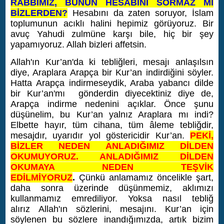
RABBİMİZ, BUNUN HESABINI SORMAZ MI
BİZLERDEN?
Hesabını da zaten soruyor, İslam
toplumunun acıklı halini hepimiz görüyoruz. Bir
avuç Yahudi zulmüne karşı bile, hiç bir şey
yapamıyoruz. Allah bizleri affetsin.
Allah'ın Kur’an'da ki tebliğleri, mesajı anlaşılsın
diye, Araplara Arapça bir Kur’an indirdiğini söyler.
Hatta Arapça indirmeseydik, Araba yabancı dilde
bir Kur’an'mı gönderdin diyecektiniz diye de,
Arapça indirme nedenini açıklar. Önce şunu
düşünelim, bu Kur’an yalnız Araplara mı indi?
Elbette hayır, tüm cihana, tüm âleme tebliğdir,
mesajdır, uyarıdır yol göstericidir Kur’an.
PEKİ,
BİZLER NEDEN ANLADIĞIMIZ DİLDEN
OKUMUYORUZ. ANLADIĞIMIZ DİLDEN
OKUMAYA NEDEN TEŞVİK
EDİLMİYORUZ
.
Çünkü anlamamız öncelikle şart,
daha sonra üzerinde düşünmemiz, aklımızı
kullanmamız emrediliyor. Yoksa nasıl tebliğ
alırız Allah'ın sözlerini, mesajını. Kur’an için
söylenen bu sözlere inandığımızda, artık bizim