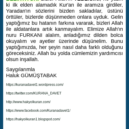
ki ilk elden alamadık Kur'an ile aramıza girdiler,
Yaradan'ın sözlerini bizden sakladılar, üstünü
örttüler, bizlerde düşünmeden onlara uyduk. Gelin
yaptığımız bu hatanın farkına vararak, bizleri Allah
ile aldatanlara artık kanmayalım. Elimize Allah'ın
nuru FURKANI alalım, anladığımız dilden bolca
okuyalım ve ayetler üzerinde düşünelim. Bunu
yaptığımızda, her şeyin nasıl daha farklı olduğunu
göreceksiniz. Allah bu yolda cümlemizin yardımcısı
olsun inşallah.
Saygılarımla
Haluk GÜMÜŞTABAK
https://kuranadavet1.wordpress.com/
https://twitter.com/KURANA_DAVET
http://www.hakyolkuran.com/
https://www.facebook.com/Kuranadavet1/
https://hakyolkuran1.blogspot.com/