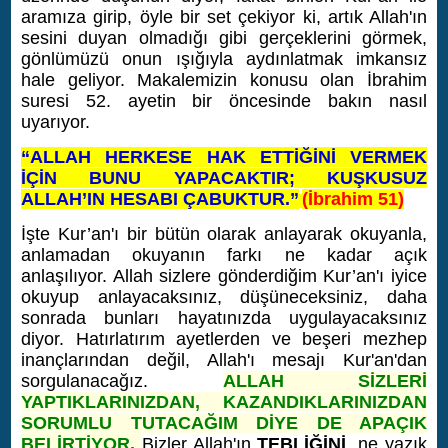
aramıza girip, öyle bir set çekiyor ki, artık Allah'ın
sesini duyan olmadığı gibi gerçeklerini görmek,
gönlümüzü onun ışığıyla aydınlatmak imkansız
hale geliyor. Makalemizin konusu olan İbrahim
suresi 52. ayetin bir öncesinde bakın nasıl
uyarıyor.
“ALLAH HERKESE HAK ETTİĞİNİ VERMEK
İÇİN BUNU YAPACAKTIR; KUŞKUSUZ
ALLAH’IN HESABI ÇABUKTUR.”
(İbrahim 51)
İşte Kur’an'ı bir bütün olarak anlayarak okuyanla,
anlamadan okuyanın farkı ne kadar açık
anlaşılıyor. Allah sizlere gönderdiğim Kur’an'ı iyice
okuyup anlayacaksınız, düşüneceksiniz, daha
sonrada bunları hayatınızda uygulayacaksınız
diyor. Hatırlatırım ayetlerden ve beşeri mezhep
inançlarından değil, Allah'ı mesajı Kur'an'dan
sorgulanacağız.
ALLAH SİZLERİ
YAPTIKLARINIZDAN, KAZANDIKLARINIZDAN
SORUMLU TUTACAĞIM DİYE DE APAÇIK
BELİRTİYOR.
Bizler Allah'ın
TEBLİĞİNİ
, ne yazık