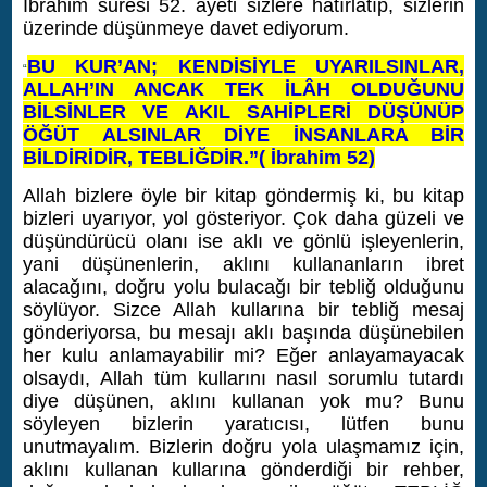
İbrahim suresi 52. ayeti sizlere hatırlatıp, sizlerin
üzerinde düşünmeye davet ediyorum.
BU KUR’AN; KENDİSİYLE UYARILSINLAR,
“
ALLAH’IN ANCAK TEK İLÂH OLDUĞUNU
BİLSİNLER VE AKIL SAHİPLERİ DÜŞÜNÜP
ÖĞÜT ALSINLAR DİYE İNSANLARA BİR
BİLDİRİDİR, TEBLİĞDİR.”
( İbrahim 52)
Allah bizlere öyle bir kitap göndermiş ki, bu kitap
bizleri uyarıyor, yol gösteriyor. Çok daha güzeli ve
düşündürücü olanı ise aklı ve gönlü işleyenlerin,
yani düşünenlerin, aklını kullananların ibret
alacağını, doğru yolu bulacağı bir tebliğ olduğunu
söylüyor. Sizce Allah kullarına bir tebliğ mesaj
gönderiyorsa, bu mesajı aklı başında düşünebilen
her kulu anlamayabilir mi? Eğer anlayamayacak
olsaydı, Allah tüm kullarını nasıl sorumlu tutardı
diye düşünen, aklını kullanan yok mu?
Bunu
söyleyen bizlerin yaratıcısı, lütfen bunu
unutmayalım. Bizlerin doğru yola ulaşmamız için,
aklını kullanan kullarına gönderdiği bir rehber,