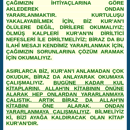
ÇAĞIMIZIN İHTİYAÇLARINA GÖRE
AKLEDEREK ONDAN
YARARLANMAKTIR. KURTULUŞU
YAKALAYABİLMEK İÇİN, BİZ KUR’AN’I
ÖLÜLERE DEĞİL, DİRİLERE OKUMALIYIZ;
ÖLMÜŞ KALPLERİ KUR’AN’IN DİRİLTİCİ
NEFESLERİ İLE DİRİLTMELİYİZ; BİRAZ DA BU
İLAHÎ MESAJI KENDİMİZ YARARLANMAK İÇİN,
ÇAĞIMIZIN SORUNLARINA ÇÖZÜM ARAMAK
İÇİN OKUMALIYIZ.
ASIRLARCA BİZ, KUR’AN’I ANLAMADAN ÇOK
OKUDUK, BİRAZ DA ANLAYARAK OKUMAYA
ÇALIŞMALIYIZ.
BUGÜNE KADAR KUL
KİTAPLARINI, ALLAH’IN KİTABININ ÖNÜNE
ALARAK HEP ONLARDAN YARARLANMAYA
ÇALIŞTIK, ARTIK BİRAZ DA ALLAH’IN
KİTABINI ÖNE ALARAK, ONDAN
YARARLANMAYA ÇALIŞMALIYIZ
. BİLMELİYİZ
Kİ, BİZİ AYAĞA KALDIRACAK OLAN KİTAP
KUR’AN’DIR.