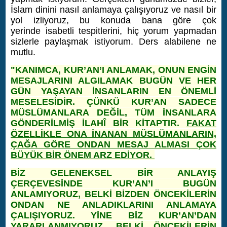
İslam dinini nasıl anlamaya çalışıyoruz ve nasıl bir
yol izliyoruz, bu konuda bana göre çok
yerinde isabetli tespitlerini, hiç yorum yapmadan
sizlerle paylaşmak istiyorum. Ders alabilene ne
mutlu.
"KANIMCA, KUR’AN’I ANLAMAK, ONUN ENGİN
MESAJLARINI ALGILAMAK BUGÜN VE HER
GÜN YAŞAYAN İNSANLARIN EN ÖNEMLİ
MESELESİDİR. ÇÜNKÜ KUR’AN SADECE
MÜSLÜMANLARA DEĞİL, TÜM İNSANLARA
GÖNDERİLMİŞ İLAHÎ BİR KİTAPTIR.
FAKAT
ÖZELLİKLE ONA İNANAN MÜSLÜMANLARIN,
ÇAĞA GÖRE ONDAN MESAJ ALMASI ÇOK
BÜYÜK BİR ÖNEM ARZ EDİYOR.
BİZ GELENEKSEL BİR ANLAYIŞ
ÇERÇEVESİNDE KUR’AN’I BUGÜN
ANLAMIYORUZ, BELKİ BİZDEN ÖNCEKİLERİN
ONDAN NE ANLADIKLARINI ANLAMAYA
ÇALIŞIYORUZ. YİNE BİZ KUR’AN’DAN
YARARLANMIYORUZ, BELKİ ÖNCEKİLERİN