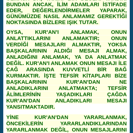
BUNDAN ANCAK, İLİM ADAMLARI İSTİFADE
EDER, DEĞERLENDİRMELER YAPARAK,
GÜNÜMÜZDE NASIL ANLAMAMIZ GEREKTİĞİ
NOKTASINDA BİZLERE IŞIK TUTAR.
OYSA, KUR’AN’I ANLAMAK, ONUN
ANLATTIKLARINI ANLAMAKTIR; ONUN
VERDİĞİ MESAJLARI ALMAKTIR, YOKSA
BAŞKALARININ ALDIĞI MESAJI ALMAK,
ANLADIĞINI ANLAMAK, YA DA ANLATMAK
DEĞİL. KUR’AN’I ANLAMAK ONUN MESAJI İLE
ÇAĞ ARASINDA KUVVETLİ BİR BAĞ
KURMAKTIR. İŞTE TEFSİR KİTAPLARI BİZE
BAŞKALARININ KUR’AN’DAN NE
ANLADIKLARINI ANLATMAKTA; TEFSİR
ÂLİMLERİNİN YAŞADIKLARI ÇAĞDA
KUR’AN’DAN ANLADIKLARI MESAJI
YANSITMAKTADIR.
YİNE KUR’AN’DAN YARARLANMAK,
ÖNCEKİLERİN YARARLANDIKLARINDAN
YARARLANMAK DEĞİL, ONUN MESAJLARINI