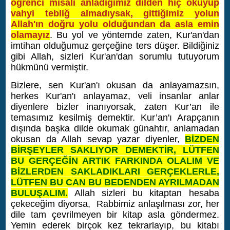
öğrenci misali anladığımız dilden hiç okuyup
vahyi tebliğ almadıysak, gittiğimiz yolun
Allah'ın doğru yolu olduğundan da asla emin
olamayız
. Bu yol ve yöntemde zaten, Kur'an'dan
imtihan olduğumuz gerçeğine ters düşer. Bildiğiniz
gibi Allah, sizleri Kur'an'dan sorumlu tutuyorum
hükmünü vermiştir.
Bizlere, sen Kur'an'ı okusan da anlayamazsın,
herkes Kur'an'ı anlayamaz, veli insanlar anlar
diyenlere bizler inanıyorsak, zaten Kur’an ile
temasımız kesilmiş demektir. Kur’an'ı Arapçanın
dışında başka dilde okumak günahtır, anlamadan
okusan da Allah sevap yazar diyenler,
BİZDEN
BİRŞEYLER SAKLIYOR DEMEKTİR, LÜTFEN
BU GERÇEĞİN ARTIK FARKINDA OLALIM VE
BİZLERDEN SAKLADIKLARI GERÇEKLERLE,
LÜTFEN BU CAN BU BEDENDEN AYRILMADAN
BULUŞALIM.
Allah sizleri bu kitaptan hesaba
çekeceğim diyorsa, Rabbimiz anlaşılması zor, her
dile tam çevrilmeyen bir kitap asla göndermez.
Yemin ederek birçok kez tekrarlayıp, bu kitabı