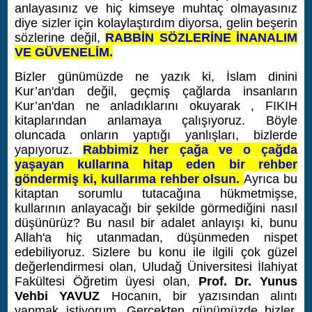
anlayasınız ve hiç kimseye muhtaç olmayasınız
diye sizler için kolaylaştırdım diyorsa, gelin beşerin
sözlerine değil,
RABBİN SÖZLERİNE İNANALIM
VE GÜVENELİM.
Bizler günümüzde ne yazık ki, İslam dinini
Kur’an'dan değil, geçmiş çağlarda insanların
Kur’an'dan ne anladıklarını okuyarak , FIKIH
kitaplarından anlamaya çalışıyoruz. Böyle
oluncada onların yaptığı yanlışları, bizlerde
yapıyoruz.
Rabbimiz her çağa ve o çağda
yaşayan kullarına hitap eden bir rehber
göndermiş ki, kullarıma rehber olsun.
Ayrıca bu
kitaptan sorumlu tutacağına hükmetmişse,
kullarının anlayacağı bir şekilde görmediğini nasıl
düşünürüz? Bu nasıl bir adalet anlayışı ki, bunu
Allah'a hiç utanmadan, düşünmeden nispet
edebiliyoruz.
Sizlere bu konu ile ilgili çok güzel
değerlendirmesi olan, Uludağ Üniversitesi İlahiyat
Fakültesi Öğretim üyesi olan,
Prof. Dr. Yunus
Vehbi YAVUZ
Hocanın, bir yazısından alıntı
yapmak istiyorum. Gerçekten günümüzde bizler,