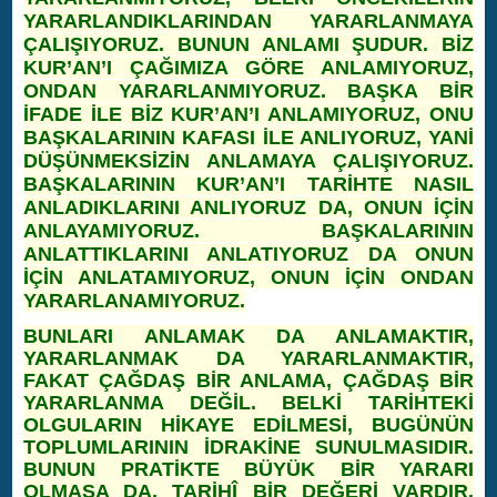
YARARLANDIKLARINDAN YARARLANMAYA
ÇALIŞIYORUZ. BUNUN ANLAMI ŞUDUR. BİZ
KUR’AN’I ÇAĞIMIZA GÖRE ANLAMIYORUZ,
ONDAN YARARLANMIYORUZ. BAŞKA BİR
İFADE İLE BİZ KUR’AN’I ANLAMIYORUZ, ONU
BAŞKALARININ KAFASI İLE ANLIYORUZ, YANİ
DÜŞÜNMEKSİZİN ANLAMAYA ÇALIŞIYORUZ.
BAŞKALARININ KUR’AN’I TARİHTE NASIL
ANLADIKLARINI ANLIYORUZ DA, ONUN İÇİN
ANLAYAMIYORUZ. BAŞKALARININ
ANLATTIKLARINI ANLATIYORUZ DA ONUN
İÇİN ANLATAMIYORUZ, ONUN İÇİN ONDAN
YARARLANAMIYORUZ.
BUNLARI ANLAMAK DA ANLAMAKTIR,
YARARLANMAK DA YARARLANMAKTIR,
FAKAT ÇAĞDAŞ BİR ANLAMA, ÇAĞDAŞ BİR
YARARLANMA DEĞİL. BELKİ TARİHTEKİ
OLGULARIN HİKAYE EDİLMESİ, BUGÜNÜN
TOPLUMLARININ İDRAKİNE SUNULMASIDIR.
BUNUN PRATİKTE BÜYÜK BİR YARARI
OLMASA DA, TARİHÎ BİR DEĞERİ VARDIR.