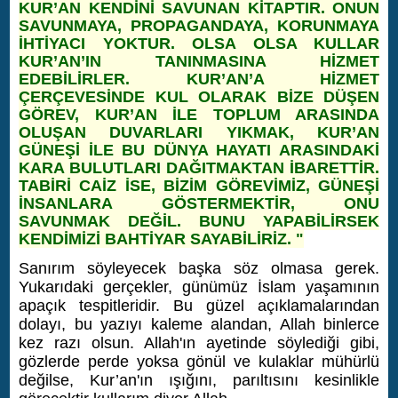
KUR’AN KENDİNİ SAVUNAN KİTAPTIR. ONUN
SAVUNMAYA, PROPAGANDAYA, KORUNMAYA
İHTİYACI YOKTUR. OLSA OLSA KULLAR
KUR’AN’IN TANINMASINA HİZMET
EDEBİLİRLER. KUR’AN’A HİZMET
ÇERÇEVESİNDE KUL OLARAK BİZE DÜŞEN
GÖREV, KUR’AN İLE TOPLUM ARASINDA
OLUŞAN DUVARLARI YIKMAK, KUR’AN
GÜNEŞİ İLE BU DÜNYA HAYATI ARASINDAKİ
KARA BULUTLARI DAĞITMAKTAN İBARETTİR.
TABİRİ CAİZ İSE, BİZİM GÖREVİMİZ, GÜNEŞİ
İNSANLARA GÖSTERMEKTİR, ONU
SAVUNMAK DEĞİL. BUNU YAPABİLİRSEK
KENDİMİZİ BAHTİYAR SAYABİLİRİZ. "
Sanırım söyleyecek başka söz olmasa gerek.
Yukarıdaki gerçekler, günümüz İslam yaşamının
apaçık tespitleridir. Bu güzel açıklamalarından
dolayı, bu yazıyı kaleme alandan, Allah binlerce
kez razı olsun. Allah'ın ayetinde söylediği gibi,
gözlerde perde yoksa gönül ve kulaklar mühürlü
değilse, Kur’an'ın ışığını, parıltısını kesinlikle