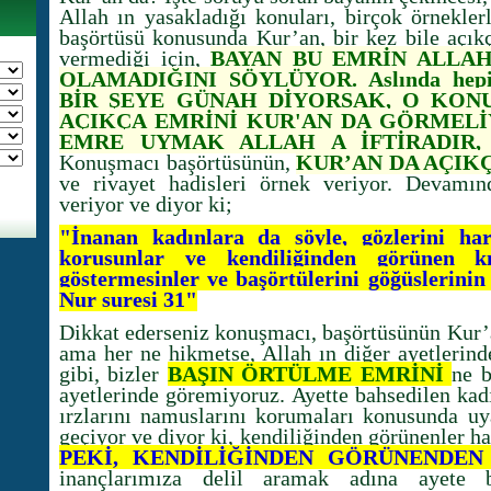
Allah ın yasakladığı konuları, birçok örneklerl
başörtüsü konusunda Kur’an, bir kez bile açıkç
vermediği için,
BAYAN BU EMRİN ALLAH
OLAMADIĞINI SÖYLÜYOR. Aslında hepimiz
BİR ŞEYE GÜNAH DİYORSAK, O KON
AÇIKÇA EMRİNİ KUR'AN DA GÖRMELİ
EMRE UYMAK ALLAH A İFTİRADIR,
Konuşmacı başörtüsünün,
KUR’AN DA AÇI
ve rivayet hadisleri örnek veriyor. Devamın
veriyor ve diyor ki;
"İnanan kadınlara da söyle, gözlerini har
korusunlar ve kendiliğinden görünen kı
göstermesinler ve başörtülerini göğüslerini
Nur suresi 31"
Dikkat ederseniz konuşmacı, başörtüsünün Kur’
ama her ne hikmetse, Allah ın diğer ayetlerind
gibi, bizler
BAŞIN ÖRTÜLME EMRİNİ
ne b
ayetlerinde göremiyoruz. Ayette bahsedilen kadı
ırzlarını namuslarını korumaları konusunda uy
geçiyor ve diyor ki, kendiliğinden görünenler har
PEKİ, KENDİLİĞİNDEN GÖRÜNENDEN
inançlarımıza delil aramak adına ayete b