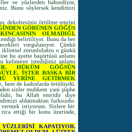
ler ve yüzlerden bahsediyor,
iniz. Bunu söylersek kendimizi
nın, dekoltesinin örtülme emrini
ĞİNDEN GÖRÜNEN GÖĞÜS
KINCASININ OLMADIĞI,
tendiği belirtiliyor. Bunu da her
lecekleri vurgulanıyor. Çünkü
 iklimsel zorunluluktu o günkü
ne bu ayette başörtüsü anlamı
Bu kelimeye istediğiniz anlamı
MİR, HÜKÜM GÖĞSÜN
ÜYLE, İSTER BAŞKA BİR
MÜ YERİNE GETİRMEK
, hem de kadınlarda örtülüydü.
inden sizler muhkem yani şüphe
lidir, bu Allah emridir diye
dimizi aldatmaktan farksızdır.
vermek istiyorum. Sizlere bir
rica ettiği bir konu üzerinde,
 YÜZLERİNİ KAPATIYOR,
GÖREMEZ OLDUM. LÜTFEN