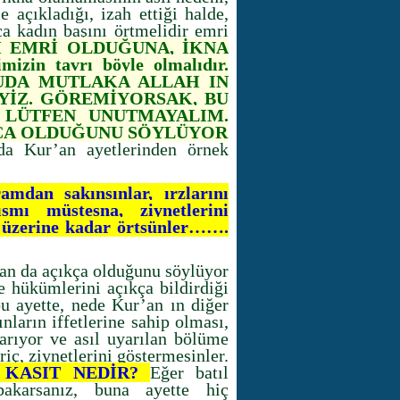
e açıkladığı, izah ettiği halde,
a kadın başını örtmelidir emri
 EMRİ OLDUĞUNA, İKNA
in tavrı böyle olmalıdır.
UDA MUTLAKA ALLAH IN
YİZ. GÖREMİYORSAK, BU
 LÜTFEN UNUTMAYALIM.
KÇA OLDUĞUNU SÖYLÜYOR
da Kur’an ayetlerinden örnek
amdan sakınsınlar, ırzlarını
smı müstesna, ziynetlerini
n üzerine kadar örtsünler…….
an da açıkça olduğunu söylüyor
e hükümlerini açıkça bildirdiği
u ayette, nede Kur’an ın diğer
nların iffetlerine sahip olması,
arıyor ve asıl uyarılan bölüme
iç, ziynetlerini göstermesinler.
 KASIT NEDİR?
Eğer batıl
akarsanız, buna ayette hiç