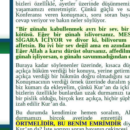
bizleri özellikle, ayetler üzerinde düşünmem
yaşamamızı emretmiştir. Çünkü güçlü ve sa
Konferansı veren konuşmacı, soru soran baya
cevap veriyor ve bakın neler söylüyor.
"Bir günahı kabullenmek ayrı bir şey, bi
kötüsü. Eğer bir günah işliyorsanız,
SİGARA İÇİYOR ve diyor ki, biliyorum 
affetsin. Bu iyi bir şey değil ama en azında
Eğer Allah a karşı dürüst olursanız, affedil
günah işliyorsan, o günahı savunmadığından 
Buraya kadar söylenenler üzerinde, kısaca dü
açıkça hüküm verdiği bir konuyu, yerine getirmi
açıkça verdiği bir hükmün doğru olmadığını sav
Konuşmacının verdiği örnek üzerinde duralım şi
biz kumarı da ekleyelim, çünkü Kur’an da içki 
bizlerin özellikle bunlardan uzak durmamızı ta
bir pislik olduğu, birçok kez açıkça, hiçbir ş
izah edilir Kur’an da.
Bu durumda kendimize hemen soralım, Al
durmamızı birçok ayetinde emrettiği
ÖRTMELİDİR, BU BENİM EMRİMDİR
diy
Kur’an da? İşte soruyu soran bayanın çekincesi,