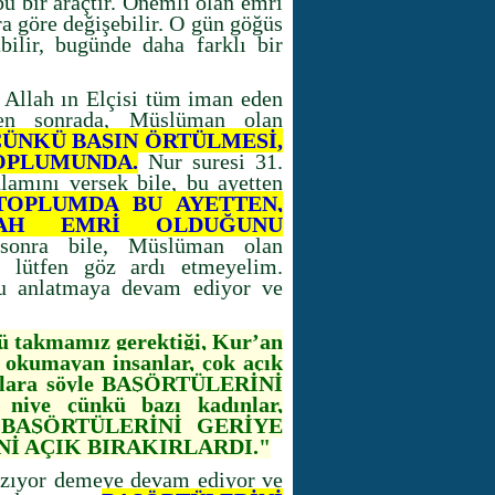
bu bir araçtır. Önemli olan emri
a göre değişebilir. O gün göğüs
bilir, bugünde daha farklı bir
e Allah ın Elçisi tüm iman eden
kten sonrada, Müslüman olan
ÇÜNKÜ BAŞIN ÖRTÜLMESİ,
OPLUMUNDA.
Nur suresi 31.
amını versek bile, bu ayetten
OPLUMDA BU AYETTEN,
LAH EMRİ OLDUĞUNU
sonra bile, Müslüman olan
i, lütfen göz ardı etmeyelim.
u anlatmaya devam ediyor ve
sü takmamız gerektiği, Kur’an
 okumayan insanlar, çok açık
nlara söyle BAŞÖRTÜLERİNİ
ye çünkü bazı kadınlar,
ÜP BAŞÖRTÜLERİNİ GERİYE
İ AÇIK BIRAKIRLARDI."
azıyor demeye devam ediyor ve