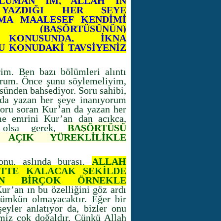
LÜMAN IM, ALLAH IN
YAZDIĞI HER ŞEYE
AMA MAALESEF KENDİMİ
 (BAŞÖRTÜSÜNÜN)
İ KONUSUNDA, İKNA
U KONUDAKİ TAVSİYENİZ
im. Ben bazı bölümleri alıntı
orum. Önce şunu söylemeliyim,
sünden bahsediyor. Soru sahibi,
da yazan her şeye inanıyorum
 soru soran Kur’an da yazan her
lme emrini Kur’an dan açıkça,
 olsa gerek,
BAŞÖRTÜSÜ
 AÇIK YÜREKLİLİKLE
onu, aslında burası.
ALLAH
DÜTTE KALACAK ŞEKİLDE
AN BİRÇOK ÖRNEKLE
Kur’an ın bu özelliğini göz ardı
mümkün olmayacaktır. Eğer bir
şeyler anlatıyor da, bizler onu
miz çok doğaldır. Çünkü Allah