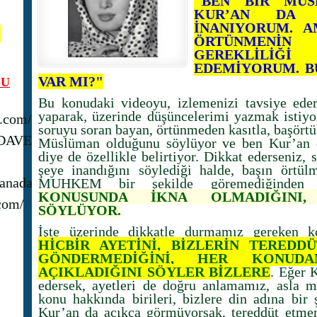
"BEN BİR MÜS
KUR’AN DA 
İNANIYORUM. 
N
ÖRTÜNMENİN
GEREKLİLİĞ
EDEMİYORUM. B
VAR MI?"
U
Bu konudaki videoyu, izlemenizi tavsiye eder
yaparak, üzerinde düşüncelerimi yazmak istiy
s.com/
soruyu soran bayan, örtünmeden kasıtla, başörtü
_DAVET
Müslüman olduğunu söylüyor ve ben Kur’an 
diye de özellikle belirtiyor. Dikkat ederseniz,
şeye inandığını söylediği halde, başın örtü
anadavet1/
MUHKEM bir şekilde göremediğinden
KONUSUNDA İKNA OLMADIĞINI,
com/
SÖYLÜYOR.
İşte üzerinde dikkatle durmamız gereken k
HİÇBİR AYETİNİ, BİZLERİN TERED
GÖNDERMEDİĞİNİ, HER KONUD
AÇIKLADIĞINI SÖYLER BİZLERE
. Eğer 
edersek, ayetleri de doğru anlamamız, asla 
konu hakkında birileri, bizlere din adına bir 
Kur’an da açıkça görmüyorsak, tereddüt etme