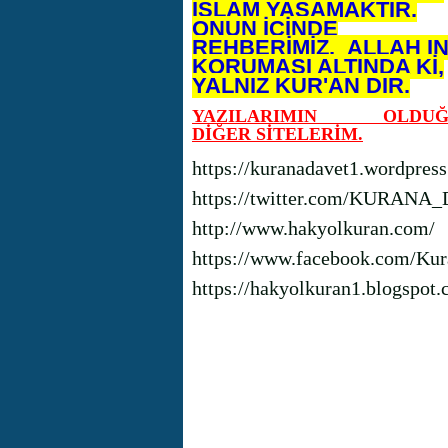
İSLAM YAŞAMAKTIR.
ONUN İÇİNDE
REHBERİMİZ, ALLAH I
KORUMASI ALTINDA Kİ,
YALNIZ KUR'AN DIR.
YAZILARIMIN OLDUĞ
DİĞER SİTELERİM.
https://kuranadavet1.wordpres
https://twitter.com/KURANA
http://www.hakyolkuran.com/
https://www.facebook.com/Kur
https://hakyolkuran1.blogspot.