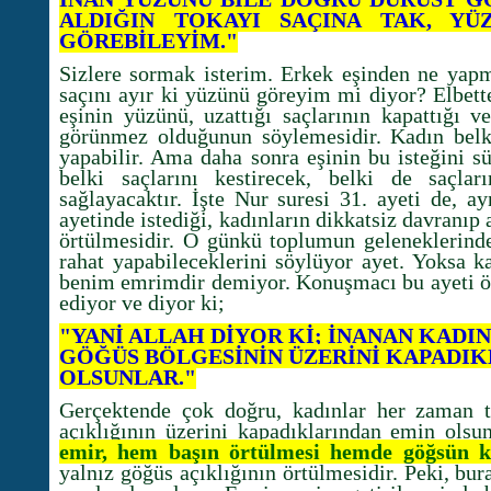
ALDIĞIN TOKAYI SAÇINA TAK, YÜ
GÖREBİLEYİM."
Sizlere sormak isterim. Erkek eşinden ne yapm
saçını ayır ki yüzünü göreyim mi diyor? Elbette
eşinin yüzünü, uzattığı saçlarının kapattığı v
görünmez olduğunun söylemesidir. Kadın belki
yapabilir. Ama daha sonra eşinin bu isteğini sü
belki saçlarını kestirecek, belki de saçlar
sağlayacaktır.
İşte Nur suresi 31. ayeti de, ay
ayetinde istediği, kadınların dikkatsiz davranıp 
örtülmesidir. O günkü toplumun geleneklerind
rahat yapabileceklerini söylüyor ayet. Yoksa ka
benim emrimdir demiyor. Konuşmacı bu ayeti ö
ediyor ve diyor ki;
"YANİ ALLAH DİYOR Kİ; İNANAN KADI
GÖĞÜS BÖLGESİNİN ÜZERİNİ KAPADI
OLSUNLAR."
Gerçektende çok doğru, kadınlar her zaman ta
açıklığının üzerini kapadıklarından emin olsun
emir, hem başın örtülmesi hemde göğsün k
yalnız göğüs açıklığının örtülmesidir. Peki, bu