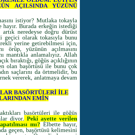
ZÜN AÇILSINDA YÜZÜNÜ
asını istiyor? Mutlaka tokayla
 hayır. Burada erkeğin istediği
e artık neredeyse doğru dürüst
 geçici olarak tokasıyla bunu
rekli yerine getirebilmesi için,
ını örüp, yüzünün açılmasını
nı mantıkla anlamalıyız. Allah
açık bıraktığı, göğüs açıklığının
en olan başörtüsü ile bunu çok
dın saçlarını da örtmelidir, bu
rnek vererek, anlatmaya devam
NLAR BAŞÖRTÜLERİ İLE
KLARINDAN EMİN
ktıkları başörtüleri ile göğüs
lar diyor.
Peki ayette verilen
apatılması mı?
Elbette hayır,
rada geçen, başörtüsü kelimesini