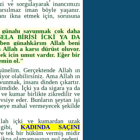
izi ve sorgulayarak inancımızı
rsılmaz iman böyle yaşanır.
nı ikna etmek için, sorusuna
r günahı savunmak çok daha
 MESELA BİRİSİ İÇKİ YA DA
ben günahkârım Allah beni
n Allah a karşı dürüst oluyor.
mek için umut vardır. Eğer bir
emin ol."
şünelim. Gerçektende Allah ın
yor olabilirsiniz. Ama Allah ın
unmak, insanı dinden çıkartır.
mdide. İçki ya da sigara ya da
ve kumar birlikte zikredilir ve
vsiye eder. Bunların şeytan işi
üpheye mahal vermeyecek şekilde
lah içki ve kumardan uzak
 gibi,
KADINDA SAÇINI
e tek bir hüküm vermiş midir
 ikna olamamasının asıl nedeni,