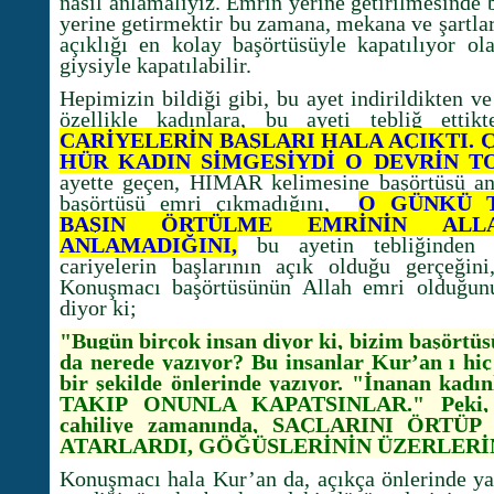
nasıl anlamalıyız. Emrin yerine getirilmesinde 
yerine getirmektir bu zamana, mekana ve şartlar
açıklığı en kolay başörtüsüyle kapatılıyor ola
giysiyle kapatılabilir.
Hepimizin bildiği gibi, bu ayet indirildikten v
özellikle kadınlara, bu ayeti tebliğ etti
CARİYELERİN BAŞLARI HALA AÇIKTI. 
HÜR KADIN SİMGESİYDİ O DEVRİN T
ayette geçen, HIMAR kelimesine başörtüsü anl
başörtüsü emri çıkmadığını,
O GÜNKÜ T
BAŞIN ÖRTÜLME EMRİNİN AL
ANLAMADIĞINI,
bu ayetin tebliğinden 
cariyelerin başlarının açık olduğu gerçeğin
Konuşmacı başörtüsünün Allah emri olduğun
diyor ki;
"Bugün birçok insan diyor ki, bizim başörtü
da nerede yazıyor? Bu insanlar Kur’an ı hiç
bir şekilde önlerinde yazıyor.
"İnanan kadı
TAKIP ONUNLA KAPATSINLAR." Peki, ni
cahiliye zamanında, SAÇLARINI ÖRT
ATARLARDI, GÖĞÜSLERİNİN ÜZERLERİN
Konuşmacı hala Kur’an da, açıkça önlerinde y