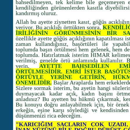
bahsedilmeyen, tek kelime bile geçemeyen el
kendiliğinden görünenlerden kasıtla diyebilirs
kandırmış oluruz.
Allah bu ayette ziynetten kasıt, göğüs açıklığı
veriyor. Bu açıklığı örttükten sonra,
KENDİLİ
İRİLİĞİNİN GÖRÜNMESİNİN BİR SA
özellikle ayette göğüs açıklığının kapatılması is
zaman kullandığınız, başörtüleri ile yapabi
toplumda başın örtülmesi hem gelenek, hem de
toplumda. Hatırlatmak isterim HIMAR kelimesi
verilmiş, genelde örtü anlamında kullanılır. 
verin,
AYETTE BAHSEDİLEN E
ÖRTÜLMESİDİR. EMRİ İSTER BAŞÖTÜS
ÖRTÜYLE YERİNE GETİRİN, HÜK
ÖNEMLİDİR.
Başlar Araplarda hem erkeklerde
Sizlere sormak isterim, bu ayetin hangi sözler
duymayacak kadar açık, kadın başını örtme
anladınız? Bu ayetten bu hükmü çıkarmak, ken
Bu konuyu doğru anlayabilmek için, bir örnek 
erkeğin, eşine karşı söylediği ve kendisinden 
düşünmenizi rica edeceğim.
"KARICIĞIM SAÇLARIN ÇOK UZADI,
İNAN YÜZÜNÜ BİLE DOĞRU DÜRÜST 