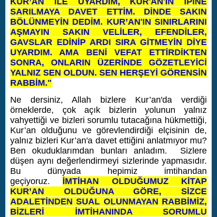
KUR’AN İLE UYARDIM, KUR'AN'IN İPİNE
SARILMAYA DAVET ETTİM. DİNDE SAKIN
BÖLÜNMEYİN DEDİM. KUR’AN'IN SINIRLARINI
AŞMAYIN SAKIN VELİLER, EFENDİLER,
GAVSLAR EDİNİP ARDI SIRA GİTMEYİN DİYE
UYARDIM. AMA BENİ VEFAT ETTİRDİKTEN
SONRA, ONLARIN ÜZERİNDE GÖZETLEYİCİ
YALNIZ SEN OLDUN. SEN HERŞEYİ GÖRENSİN
RABBİM."
Ne dersiniz, Allah bizlere Kur’an'da verdiği
örneklerde, çok açık bizlerin yolunun yalnız
vahyettiği ve bizleri sorumlu tutacağına hükmettiği,
Kur’an olduğunu ve görevlendirdiği elçisinin de,
yalnız bizleri Kur’an'a davet ettiğini anlatmıyor mu?
Ben okuduklarımdan bunları anladım. Sizlere
düşen aynı değerlendirmeyi sizlerinde yapmasıdır.
Bu dünyada hepimiz imtihandan
geçiyoruz.
İMTİHAN OLDUĞUMUZ KİTAP
KUR’AN OLDUĞUNA GÖRE, SİZCE
ADALETİNDEN SUAL OLUNMAYAN RABBİMİZ,
BİZLERİ İMTİHANINDA SORUMLU