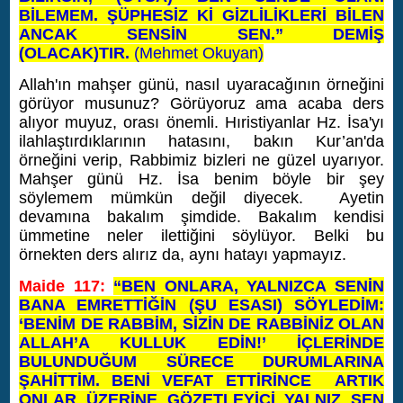
BİLEMEM. ŞÜPHESİZ Kİ GİZLİLİKLERİ BİLEN
ANCAK SENSİN SEN.” DEMİŞ
(OLACAK)TIR.
(Mehmet Okuyan)
Allah'ın mahşer günü, nasıl uyaracağının örneğini
görüyor musunuz? Görüyoruz ama acaba ders
alıyor muyuz, orası önemli. Hıristiyanlar Hz. İsa'yı
ilahlaştırdıklarının hatasını, bakın Kur’an'da
örneğini verip, Rabbimiz bizleri ne güzel uyarıyor.
Mahşer günü Hz. İsa benim böyle bir şey
söylemem mümkün değil diyecek. Ayetin
devamına bakalım şimdide. Bakalım kendisi
ümmetine neler ilettiğini söylüyor. Belki bu
örnekten ders alırız da, aynı hatayı yapmayız.
Maide 117:
“BEN ONLARA, YALNIZCA SENİN
BANA EMRETTİĞİN (ŞU ESASI) SÖYLEDİM:
‘BENİM DE RABBİM, SİZİN DE RABBİNİZ OLAN
ALLAH’A KULLUK EDİN!’ İÇLERİNDE
BULUNDUĞUM SÜRECE DURUMLARINA
ŞAHİTTİM. BENİ VEFAT ETTİRİNCE ARTIK
ONLAR ÜZERİNE GÖZETLEYİCİ YALNIZ SEN