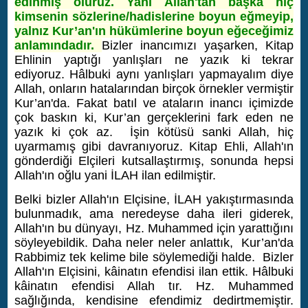
edinmiş oluruz. Yani Allah'tan başka hiç
kimsenin sözlerine/hadislerine boyun eğmeyip,
yalnız Kur’an'ın hükümlerine boyun eğeceğimiz
anlamındadır.
Bizler inancımızı yaşarken, Kitap
Ehlinin yaptığı yanlışları ne yazık ki tekrar
ediyoruz. Hâlbuki aynı yanlışları yapmayalım diye
Allah, onların hatalarından birçok örnekler vermiştir
Kur’an'da. Fakat batıl ve ataların inancı içimizde
çok baskın ki, Kur’an gerçeklerini fark eden ne
yazık ki çok az. İşin kötüsü sanki Allah, hiç
uyarmamış gibi davranıyoruz. Kitap Ehli, Allah'ın
gönderdiği Elçileri kutsallaştırmış, sonunda hepsi
Allah'ın oğlu yani İLAH ilan edilmiştir.
Belki bizler Allah'ın Elçisine, İLAH yakıştırmasında
bulunmadık, ama neredeyse daha ileri giderek,
Allah'ın bu dünyayı, Hz. Muhammed için yarattığını
söyleyebildik. Daha neler neler anlattık, Kur’an'da
Rabbimiz tek kelime bile söylemediği halde. Bizler
Allah'ın Elçisini, kâinatın efendisi ilan ettik. Hâlbuki
kâinatın efendisi Allah tır. Hz. Muhammed
sağlığında, kendisine efendimiz dedirtmemiştir.