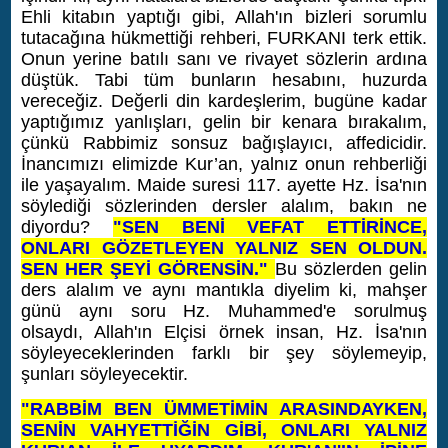
Ehli kitabın yaptığı gibi, Allah'ın bizleri sorumlu
tutacağına hükmettiği rehberi, FURKANI terk ettik.
Onun yerine batılı sanı ve rivayet sözlerin ardına
düştük. Tabi tüm bunların hesabını, huzurda
vereceğiz.
Değerli din kardeşlerim, bugüne kadar
yaptığımız yanlışları, gelin bir kenara bırakalım,
çünkü Rabbimiz sonsuz bağışlayıcı, affedicidir.
İnancımızı elimizde Kur’an, yalnız onun rehberliği
ile yaşayalım. Maide suresi 117. ayette Hz. İsa'nın
söylediği sözlerinden dersler alalım, bakın ne
diyordu?
"SEN BENİ VEFAT ETTİRİNCE,
ONLARI GÖZETLEYEN YALNIZ SEN OLDUN.
SEN HER ŞEYİ GÖRENSİN."
Bu sözlerden gelin
ders alalım ve aynı mantıkla diyelim ki, mahşer
günü aynı soru Hz. Muhammed'e sorulmuş
olsaydı, Allah'ın Elçisi örnek insan, Hz. İsa'nın
söyleyeceklerinden farklı bir şey söylemeyip,
şunları söyleyecektir.
"RABBİM BEN ÜMMETİMİN ARASINDAYKEN,
SENİN VAHYETTİĞİN GİBİ, ONLARI YALNIZ