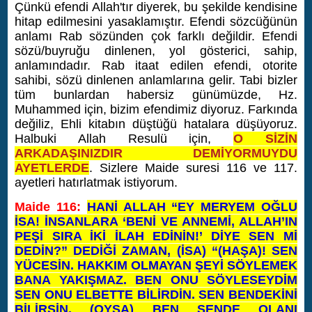
Çünkü efendi Allah'tır diyerek, bu şekilde kendisine
hitap edilmesini yasaklamıştır. Efendi sözcüğünün
anlamı Rab sözünden çok farklı değildir. Efendi
sözü/buyruğu dinlenen, yol gösterici, sahip,
anlamındadır. Rab itaat edilen efendi, otorite
sahibi, sözü dinlenen anlamlarına gelir. Tabi bizler
tüm bunlardan habersiz günümüzde, Hz.
Muhammed için, bizim efendimiz diyoruz. Farkında
değiliz, Ehli kitabın düştüğü hatalara düşüyoruz.
Halbuki Allah Resulü için,
O SİZİN
ARKADAŞINIZDIR DEMİYORMUYDU
AYETLERDE
. Sizlere Maide suresi 116 ve 117.
ayetleri hatırlatmak istiyorum.
Maide 116:
HANİ ALLAH “EY MERYEM OĞLU
İSA! İNSANLARA ‘BENİ VE ANNEMİ, ALLAH’IN
PEŞİ SIRA İKİ İLAH EDİNİN!’ DİYE SEN Mİ
DEDİN?” DEDİĞİ ZAMAN, (İSA) “(HAŞA)! SEN
YÜCESİN. HAKKIM OLMAYAN ŞEYİ SÖYLEMEK
BANA YAKIŞMAZ. BEN ONU SÖYLESEYDİM
SEN ONU ELBETTE BİLİRDİN. SEN BENDEKİNİ
BİLİRSİN, (OYSA) BEN SENDE OLANI