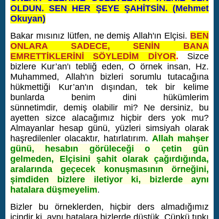
OLDUN. SEN HER ŞEYE ŞAHİTSİN. (Mehmet
Okuyan)
Bakar mısınız lütfen, ne demiş Allah'ın Elçisi.
BEN
ONLARA SADECE, SENİN BANA
EMRETTİKLERİNİ SÖYLEDİM DİYOR
.
Sizce
bizlere Kur’an'ı tebliğ eden, O örnek insan, Hz.
Muhammed, Allah'ın bizleri sorumlu tutacağına
hükmettiği Kur’an'ın dışından, tek bir kelime
bunlarda benim dini hükümlerim
sünnetimdir, demiş olabilir mi? Ne dersiniz, bu
ayetten sizce alacağımız hiçbir ders yok mu?
Almayanlar hesap günü, yüzleri simsiyah olarak
haşredilenler olacaktır, hatırlatırım.
Allah mahşer
günü, hesabın görüleceği o çetin gün
gelmeden, Elçisini şahit olarak çağırdığında,
aralarında geçecek konuşmasının örneğini,
şimdiden bizlere iletiyor ki, bizlerde aynı
hatalara düşmeyelim
.
Bizler bu örneklerden, hiçbir ders almadığımız
içindir ki, aynı hatalara bizlerde düştük. Çünkü tıpkı