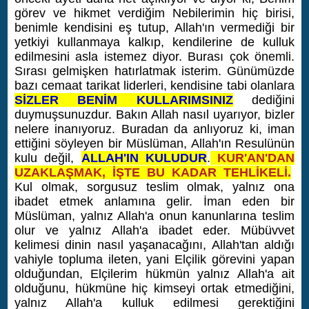
görev ve hikmet verdiğim Nebilerimin hiç birisi,
benimle kendisini eş tutup, Allah'ın vermediği bir
yetkiyi kullanmaya kalkıp, kendilerine de kulluk
edilmesini asla istemez diyor. Burası çok önemli.
Sırası gelmişken hatırlatmak isterim. Günümüzde
bazı cemaat tarikat liderleri, kendisine tabi olanlara
SİZLER BENİM KULLARIMSINIZ
dediğini
duymuşsunuzdur. Bakın Allah nasıl uyarıyor, bizler
nelere inanıyoruz. Buradan da anlıyoruz ki, iman
ettiğini söyleyen bir Müslüman, Allah'ın Resulünün
kulu değil,
ALLAH'IN KULUDUR
.
KUR'AN'DAN
UZAKLAŞMAK, İŞTE BU KADAR TEHLİKELİ.
Kul olmak, sorgusuz teslim olmak, yalnız ona
ibadet etmek anlamına gelir. İman eden bir
Müslüman, yalnız Allah'a onun kanunlarına teslim
olur ve yalnız Allah'a ibadet eder. Mübüvvet
kelimesi dinin nasıl yaşanacağını, Allah'tan aldığı
vahiyle topluma ileten, yani Elçilik görevini yapan
olduğundan, Elçilerim hükmün yalnız Allah'a ait
olduğunu, hükmüne hiç kimseyi ortak etmediğini,
yalnız Allah'a kulluk edilmesi gerektiğini