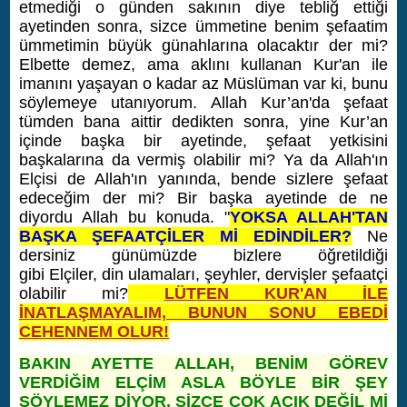
etmediği o günden sakının diye tebliğ ettiği
ayetinden sonra, sizce ümmetine benim şefaatim
ümmetimin büyük günahlarına olacaktır der mi?
Elbette demez, ama aklını kullanan Kur'an ile
imanını yaşayan o kadar az Müslüman var ki, bunu
söylemeye utanıyorum.
Allah Kur’an'da şefaat
tümden bana aittir dedikten sonra, yine Kur’an
içinde başka bir ayetinde, şefaat yetkisini
başkalarına da vermiş olabilir mi? Ya da Allah'ın
Elçisi de Allah'ın yanında, bende sizlere şefaat
edeceğim der mi? Bir başka ayetinde de ne
diyordu Allah bu konuda. "
YOKSA ALLAH'TAN
BAŞKA ŞEFAATÇİLER Mİ EDİNDİLER?
Ne
dersiniz günümüzde bizlere öğretildiği
gibi Elçiler, din ulamaları, şeyhler, dervişler şefaatçi
olabilir mi?
LÜTFEN KUR'AN İLE
İNATLAŞMAYALIM, BUNUN SONU EBEDİ
CEHENNEM OLUR!
BAKIN AYETTE ALLAH, BENİM GÖREV
VERDİĞİM ELÇİM ASLA BÖYLE BİR ŞEY
SÖYLEMEZ DİYOR, SİZCE ÇOK AÇIK DEĞİL Mİ