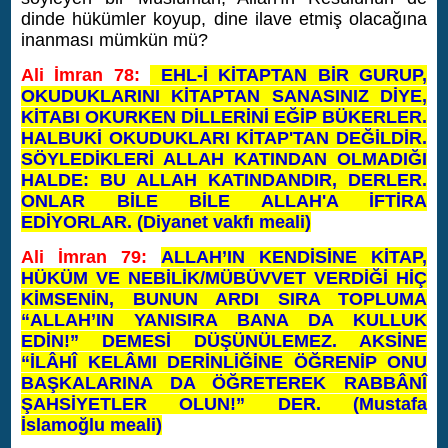
dinde hükümler koyup, dine ilave etmiş olacağına
inanması mümkün mü?
Ali İmran 78:
EHL-İ KİTAPTAN BİR GURUP,
OKUDUKLARINI KİTAPTAN SANASINIZ DİYE,
KİTABI OKURKEN DİLLERİNİ EĞİP BÜKERLER.
HALBUKİ OKUDUKLARI KİTAP'TAN DEĞİLDİR.
SÖYLEDİKLERİ ALLAH KATINDAN OLMADIĞI
HALDE: BU ALLAH KATINDANDIR, DERLER.
ONLAR BİLE BİLE ALLAH'A İFTİRA
EDİYORLAR. (Diyanet vakfı meali)
Ali İmran 79:
ALLAH’IN KENDİSİNE KİTAP,
HÜKÜM VE NEBİLİK/MÜBÜVVET VERDİĞİ HİÇ
KİMSENİN, BUNUN ARDI SIRA TOPLUMA
“ALLAH’IN YANISIRA BANA DA KULLUK
EDİN!” DEMESİ DÜŞÜNÜLEMEZ. AKSİNE
“İLÂHÎ KELÂMI DERİNLİĞİNE ÖĞRENİP ONU
BAŞKALARINA DA ÖĞRETEREK RABBÂNÎ
ŞAHSİYETLER OLUN!” DER. (Mustafa
İslamoğlu meali)