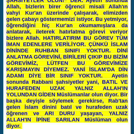
ŞAHSİYETLER OLUN!” DER. Ayetin sonunda
Allah, bizlerin birer öğrenci misali Allah'ın
vahyi Kur'an üzerinde çalışarak, elimizden
gelen çabayı göstermemizi istiyor. Bu yetmiyor,
öğrendiğini hiç Kur'an okumamışlara da
anlatarak, ileterek hatırlatma görevi veriyor
bizlere Allah. HATIRLATIRIM BU GÖREV TÜM
İMAN EDENLERE VERİLİYOR. ÇÜNKÜ İSLAM
DİNİNDE RUHBAN SINIFI YOKTUR. DİNİ
ANLATMA GÖREVİNİ, BİRİLERİ ÇIKIP BU BİZİM
GÖREVİMİZ, LÜTFEN BU GÖREVİMİZE
KARIŞMAYIN DİYEMEZ. YANİ İSLAM'DA DİN
ADAMI DİYE BİR SINIF YOKTUR. Ayetin
sonunda Rabbani şahsiyetler yani, BATIL VE
HURAFEDEN UZAK YALNIZ ALLAH'IN
YOLUNDAN GİDEN Müslümanlar olun diyor. Bir
başka deyişle söylemek gerekirse, Rab'tan
gelen İslam dinini batıl ve hurafeden uzak
öğrenen ve ARI DURU yaşayan, YALNIZ
ALLAH'IN İPİNE SARILAN Müslüman olun
diyor.