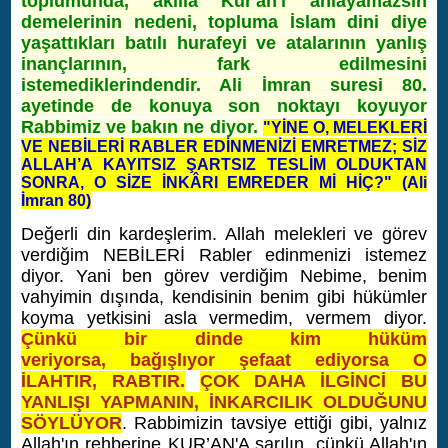
toplumunda, akılla Kur'an'ı anlayamazsın
demelerinin nedeni, topluma İslam dini diye
yaşattıkları batılı hurafeyi ve atalarının yanlış
inançlarının, fark edilmesini
istemediklerindendir. Ali İmran suresi 80.
ayetinde de konuya son noktayı koyuyor
Rabbimiz ve bakın ne diyor.
"YİNE O, MELEKLERİ
VE NEBİLERİ RABLER EDİNMENİZİ EMRETMEZ; SİZ
ALLAH’A KAYITSIZ ŞARTSIZ TESLİM OLDUKTAN
SONRA, O SİZE İNKÂRI EMREDER Mİ HİÇ?" (Ali
İmran 80)
Değerli din kardeşlerim. Allah melekleri ve görev
verdiğim NEBİLERİ Rabler edinmenizi istemez
diyor. Yani ben görev verdiğim Nebime, benim
vahyimin dışında, kendisinin benim gibi hükümler
koyma yetkisini asla vermedim, vermem diyor.
Çünkü bir dinde kim hüküm
veriyorsa, bağışlıyor şefaat ediyorsa O
İLAHTIR, RABTIR.
ÇOK DAHA İLGİNCİ BU
YANLIŞI YAPMANIN, İNKARCILIK OLDUĞUNU
SÖYLÜYOR
. Rabbimizin tavsiye ettiği gibi, yalnız
Allah'ın rehberine KUR’AN'A sarılın, çünkü Allah'ın