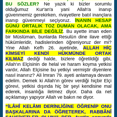
BU SÖZLER?
Ne yazık ki bizler sorumlu
olduğumuz Kur'an'a yani Allah'a inanıp
güvenmemiz gerekirken, rivayetlere batıl inançlara
inanıp güvenmeyi seçiyoruz.
İNANIN HESAP
GÜNÜ ORTALIK TOZ DUMAN OLACAK, AMA
FARKINDA BİLE DEĞİLİZ
. Bu ayette iman eden
bir Müslüman, bunlarda Resulün dine ilave ettiği
hükümleridir, hadislerinden öğreniyoruz der mi?
Yine Allah Kefh 26. ayetinde,
ALLAH HİÇ
KİMSEYİ KENDİ HÜKMÜNDE ORTAK
KILMAZ
dediği halde, bizlere öğretildiği gibi,
Allah'ın Elçisinin de helal ve haram koyma yetkisi
vardır, Allah Elçisine bu yetkiyi vermiştir diyenlere
nasıl inanırız?
Ali İmran 79. ayeti anlamaya devam
edelim. Demek ki Allah'ın görev verdiği hiçbir Elçi
görevi, yetkisi dışında hiç bir şeyi kendisine mal
ederek, insanlığa iletmez diyor. Daha da net
açıklamayı yapıyor Allah ve bakın ne diyor.
“İLÂHÎ KELÂMI DERİNLİĞİNE ÖĞRENİP ONU
BAŞKALARINA DA ÖĞRETEREK, RABBÂNÎ