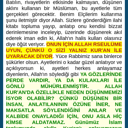
Batılın, rivayetlerin etkisinde kalmayan, düşünen
aklını kullanan bir Müslüman, bu ayetlerle tüm
gerçekleri görecektir. Benim Elçilerim kullarıma
şunu iletmiştir diyor Allah. Sizlere gönderdiğim ilahi
kitabı topluma yayıp, anlatıp onu kendisi bizzat
derinlemesine inceleyip, üzerinde düşünerek akıl
ederek iman edin ki, Allah'ın halis kulları olasınız
diye öğüt veriyor.
ONUN İÇİN ALLAH RSEULÜME
UYUN, ÇÜNKÜ O SİZİ YALNIZ KUR'AN İLE
UYARACAK DİYOR
. Yüce Rabbimiz sana binlerce
şükürler olsun. Ayetlerini o kadar güzel anlatıyor ve
açıklıyorsun ki, ayetleri herkes anlayamaz
diyenlerin, Allah'ın söylediği gibi
YA GÖZLERİNDE
PERDE VARDIR, YA DA KULAKLARI İLE
GÖNLÜ MÜHÜRLENMİŞTİR. ALLAH
KUR'AN'DA ÖZELLİKLE NEDEN DÜŞÜNMEMİZİ
İSYOR OLABİLİR? ÇÜNKÜ DÜŞÜNEN BİR
İNSAN, ANLATILANININ ÖZÜNE İNER, NE
MAKSATLA SÖYLENDİĞİNİ ANLAR VE
KALBİDE ONAYLADIĞI İÇİN, ONU ASLA HİÇ
KİMSE ALDATAMAZ. Günümüz İslam