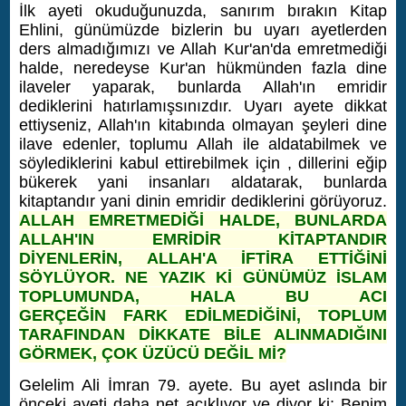
İlk ayeti okuduğunuzda, sanırım bırakın Kitap
Ehlini, günümüzde bizlerin bu uyarı ayetlerden
ders almadığımızı ve Allah Kur'an'da emretmediği
halde, neredeyse Kur'an hükmünden fazla dine
ilaveler yaparak, bunlarda Allah'ın emridir
dediklerini hatırlamışsınızdır. Uyarı ayete dikkat
ettiyseniz, Allah'ın kitabında olmayan şeyleri dine
ilave edenler, toplumu Allah ile aldatabilmek ve
söylediklerini kabul ettirebilmek için , dillerini eğip
bükerek yani insanları aldatarak, bunlarda
kitaptandır yani dinin emridir dediklerini görüyoruz.
ALLAH EMRETMEDİĞİ HALDE, BUNLARDA
ALLAH'IN EMRİDİR KİTAPTANDIR
DİYENLERİN, ALLAH'A İFTİRA ETTİĞİNİ
SÖYLÜYOR. NE YAZIK Kİ GÜNÜMÜZ İSLAM
TOPLUMUNDA, HALA BU ACI
GERÇEĞİN FARK EDİLMEDİĞİNİ, TOPLUM
TARAFINDAN DİKKATE BİLE ALINMADIĞINI
GÖRMEK, ÇOK ÜZÜCÜ DEĞİL Mİ?
Gelelim Ali İmran 79. ayete. Bu ayet aslında bir
önceki ayeti daha net açıklıyor ve diyor ki; B
enim