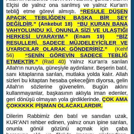
Elçisi de yalnız ona sarılmış ve yalnız Kur'an'ı
tebliğ etme görevi almıştı.
“RESULE DÜŞEN
APAÇIK TEBLİĞDEN BAŞKA BİR ŞEY
DEĞİLDİR
.”
(Ankebut 18)
“BU KURAN BANA
VAHYOLUNDU Kİ, ONUNLA SİZİ VE ULAŞTIĞI
HERKESİ UYARAYIM
.” (Enam 19)
“BİZ
RESULLERİ, SADECE MÜJDELEYİCİLER VE
UYARICILAR OLARAK GÖNDERİRİZ
.”
(Kehf
56)
“SENİN GÖREVİN SADECE TEBLİĞ
ETMEKTİR
.
”
(Rad 40)
Yalnız Kur'an'a sarılan
Allah'ın nuruyla, güneşiyle aydınlanır. Beşerin batıl,
sanı kitaplarına sarılan, mutlaka yolda kalır. Allah
sizleri bu kitaptan hesaba çekeceğim diyorsa, gelin
Allah'ın sözlerine güvenelim. Bugün aklını
kullanmayanlar, başkasının aklıyla iman edenler,
geri dönüşü olmayan yola girdiklerinde,
ÇOK AMA
ÇOKKKKK PİŞMAN OLACAKLARDIR.
Dilerim Rabbimiz den batıl ve sanıdan uzak,
KUR’AN'I rehber edinen, yalnız onun ipine sarılan,
onunla gönül gözünü açmak için çaba