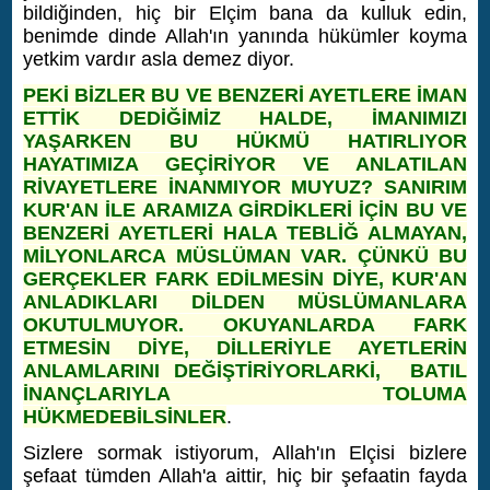
bildiğinden, hiç bir Elçim bana da kulluk edin,
benimde dinde Allah'ın yanında hükümler koyma
yetkim vardır asla demez diyor.
PEKİ BİZLER BU VE BENZERİ AYETLERE İMAN
ETTİK DEDİĞİMİZ HALDE, İMANIMIZI
YAŞARKEN BU HÜKMÜ HATIRLIYOR
HAYATIMIZA GEÇİRİYOR VE ANLATILAN
RİVAYETLERE İNANMIYOR MUYUZ? SANIRIM
KUR'AN İLE ARAMIZA GİRDİKLERİ İÇİN BU VE
BENZERİ AYETLERİ HALA TEBLİĞ ALMAYAN,
MİLYONLARCA MÜSLÜMAN VAR. ÇÜNKÜ BU
GERÇEKLER FARK EDİLMESİN DİYE, KUR'AN
ANLADIKLARI DİLDEN MÜSLÜMANLARA
OKUTULMUYOR. OKUYANLARDA FARK
ETMESİN DİYE, DİLLERİYLE AYETLERİN
ANLAMLARINI DEĞİŞTİRİYORLARKİ, BATIL
İNANÇLARIYLA TOLUMA
HÜKMEDEBİLSİNLER
.
Sizlere sormak istiyorum, Allah'ın Elçisi bizlere
şefaat tümden Allah'a aittir, hiç bir şefaatin fayda