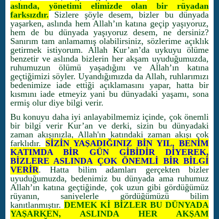
aslında, yönetimi elimizde olan bir rüyadan
farksızdır.
Sizlere şöyle desem, bizler bu dünyada
yaşarken, aslında hem Allah’ın katına geçip yaşıyoruz,
hem de bu dünyada yaşıyoruz desem, ne dersiniz?
Sanırım tam anlamamış olabilirsiniz, sözlerime açıklık
getirmek istiyorum. Allah Kur’an’da uykuyu ölüme
benzetir ve aslında bizlerin her akşam uyuduğumuzda,
ruhumuzun ölümü yaşadığını ve Allah’ın katına
geçtiğimizi söyler. Uyandığımızda da Allah, ruhlarımızı
bedenimize iade ettiği açıklamasını yapar, hatta bir
kısmını iade etmeyiz yani bu dünyadaki yaşamı, sona
ermiş olur diye bilgi verir.
Bu konuyu daha iyi anlayabilmemiz içinde, çok önemli
bir bilgi verir Kur’an ve derki, sizin bu dünyadaki
zaman akışınızla, Allah'ın katındaki zaman akışı çok
farklıdır.
SİZİN YAŞADIĞINIZ BİN YIL, BENİM
KATIMDA BİR GÜN GİBİDİR DİYEREK,
BİZLERE ASLINDA ÇOK ÖNEMLİ BİR BİLGİ
VERİR
. Hatta bilim adamları gerçekten bizler
uyuduğumuzda, bedenimiz bu dünyada ama ruhumuz
Allah’ın katına geçtiğinde, çok uzun gibi gördüğümüz
rüyanın, saniyelerle gördüğümüzü bilim
kanıtlanmıştır.
DEMEK Kİ BİZLER BU DÜNYADA
YAŞARKEN, ASLINDA HER AKŞAM