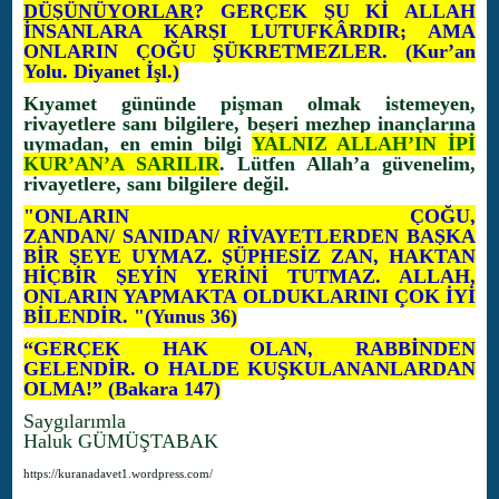
DÜŞÜNÜYORLAR
? GERÇEK ŞU Kİ ALLAH
İNSANLARA KARŞI LUTUFKÂRDIR; AMA
ONLARIN ÇOĞU ŞÜKRETMEZLER. (Kur’an
Yolu. Diyanet İşl.)
Kıyamet gününde pişman olmak istemeyen,
rivayetlere sanı bilgilere, beşeri mezhep inançlarına
uymadan, en emin bilgi
YALNIZ ALLAH’IN İPİ
KUR’AN’A SARILIR
. Lütfen Allah’a güvenelim,
rivayetlere, sanı bilgilere değil.
"ONLARIN ÇOĞU,
ZANDAN/ SANIDAN/ RİVAYETLERDEN BAŞKA
BİR ŞEYE UYMAZ. ŞÜPHESİZ ZAN, HAKTAN
HİÇBİR ŞEYİN YERİNİ TUTMAZ. ALLAH,
ONLARIN YAPMAKTA OLDUKLARINI ÇOK İYİ
BİLENDİR. "(Yunus 36)
“GERÇEK HAK OLAN, RABBİNDEN
GELENDİR. O HALDE KUŞKULANANLARDAN
OLMA!” (Bakara 147)
Saygılarımla
Haluk GÜMÜŞTABAK
https://kuranadavet1.wordpress.com/