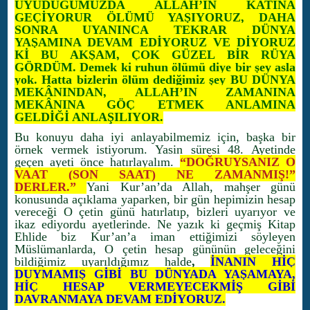
UYUDUĞUMUZDA ALLAH’IN KATINA
GEÇİYORUR ÖLÜMÜ YAŞIYORUZ, DAHA
SONRA UYANINCA TEKRAR DÜNYA
YAŞAMINA DEVAM EDİYORUZ VE DİYORUZ
Kİ BU AKŞAM, ÇOK GÜZEL BİR RÜYA
GÖRDÜM
.
Demek ki ruhun ölümü diye bir şey asla
yok. Hatta bizlerin ölüm dediğimiz şey
BU DÜNYA
MEKÂNINDAN, ALLAH’IN ZAMANINA
MEKÂNINA GÖÇ ETMEK ANLAMINA
GELDİĞİ ANLAŞILIYOR.
Bu konuyu daha iyi anlayabilmemiz için, başka bir
örnek vermek istiyorum. Yasin süresi 48. Ayetinde
geçen ayeti önce hatırlayalım.
“DOĞRUYSANIZ O
VAAT (SON SAAT) NE ZAMANMIŞ!”
DERLER.”
Yani Kur’an’da Allah, mahşer günü
konusunda açıklama yaparken, bir gün hepimizin hesap
vereceği O çetin günü hatırlatıp, bizleri uyarıyor ve
ikaz ediyordu ayetlerinde. Ne yazık ki geçmiş Kitap
Ehlide biz Kur’an’a iman ettiğimizi söyleyen
Müslümanlarda, O çetin hesap gününün geleceğini
bildiğimiz uyarıldığımız halde
,
İNANIN HİÇ
DUYMAMIŞ GİBİ BU DÜNYADA YAŞAMAYA,
HİÇ HESAP VERMEYECEKMİŞ GİBİ
DAVRANMAYA DEVAM EDİYORUZ.