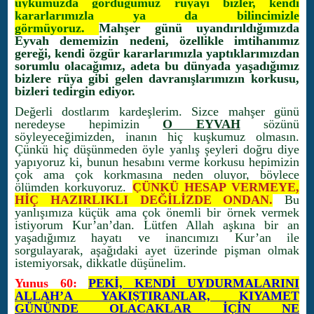
uykumuzda gördüğümüz rüyayı bizler, kendi
kararlarımızla ya da bilincimizle
görmüyoruz.
Mahşer günü uyandırıldığımızda
Eyvah dememizin nedeni, özellikle imtihanımız
gereği, kendi özgür kararlarımızla yaptıklarımızdan
sorumlu olacağımız, adeta bu dünyada yaşadığımız
bizlere rüya gibi gelen davranışlarımızın korkusu,
bizleri tedirgin ediyor.
Değerli dostlarım kardeşlerim. Sizce mahşer günü
neredeyse hepimizin
O EYVAH
sözünü
söyleyeceğimizden, inanın hiç kuşkumuz olmasın.
Çünkü hiç düşünmeden öyle yanlış şeyleri doğru diye
yapıyoruz ki, bunun hesabını verme korkusu hepimizin
çok ama çok korkmasına neden oluyor, böylece
ölümden korkuyoruz.
ÇÜNKÜ HESAP VERMEYE,
HİÇ HAZIRLIKLI DEĞİLİZDE ONDAN.
Bu
yanlışımıza küçük ama çok önemli bir örnek vermek
istiyorum Kur’an’dan. Lütfen Allah aşkına bir an
yaşadığımız hayatı ve inancımızı Kur’an ile
sorgulayarak, aşağıdaki ayet üzerinde pişman olmak
istemiyorsak, dikkatle düşünelim.
Yunus 60:
PEKİ, KENDİ UYDURMALARINI
ALLAH’A YAKIŞTIRANLAR, KIYAMET
GÜNÜNDE OLACAKLAR İÇİN NE