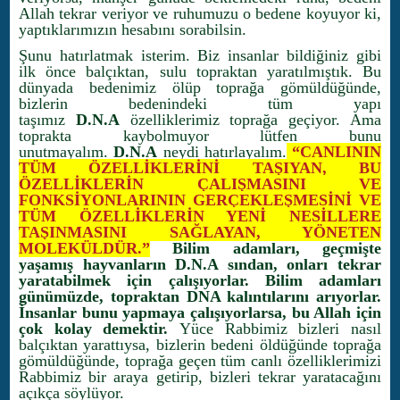
Allah tekrar veriyor ve ruhumuzu o bedene koyuyor ki,
yaptıklarımızın hesabını sorabilsin.
Şunu hatırlatmak isterim. Biz insanlar bildiğiniz gibi
ilk önce balçıktan, sulu topraktan yaratılmıştık. Bu
dünyada bedenimiz ölüp toprağa gömüldüğünde,
bizlerin bedenindeki tüm yapı
taşımız
D.N.A
özelliklerimiz toprağa geçiyor. Ama
toprakta kaybolmuyor lütfen bunu
unutmayalım.
D.N.A
neydi hatırlayalım.
“
CANLININ
TÜM ÖZELLİKLERİNİ TAŞIYAN, BU
ÖZELLİKLERİN ÇALIŞMASINI VE
FONKSİYONLARININ GERÇEKLEŞMESİNİ VE
TÜM ÖZELLİKLERİN YENİ NESİLLERE
TAŞINMASINI SAĞLAYAN, YÖNETEN
MOLEKÜLDÜR.”
Bilim adamları, geçmişte
yaşamış hayvanların D.N.A sından, onları tekrar
yaratabilmek için çalışıyorlar. Bilim adamları
günümüzde, topraktan DNA kalıntılarını arıyorlar.
İnsanlar bunu yapmaya çalışıyorlarsa, bu Allah için
çok kolay demektir.
Yüce Rabbimiz bizleri nasıl
balçıktan yarattıysa, bizlerin bedeni öldüğünde toprağa
gömüldüğünde, toprağa geçen tüm canlı özelliklerimizi
Rabbimiz bir araya getirip, bizleri tekrar yaratacağını
açıkça söylüyor.