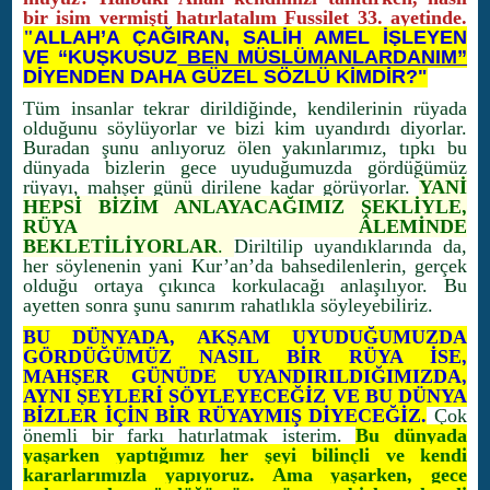
bir isim vermişti hatırlatalım Fussilet 33. ayetinde.
"
ALLAH’A ÇAĞIRAN, SALİH AMEL İŞLEYEN
VE “KUŞKUSUZ
BEN MÜSLÜMANLARDANIM”
DİYENDEN DAHA GÜZEL SÖZLÜ KİMDİR?"
Tüm insanlar tekrar dirildiğinde, kendilerinin rüyada
olduğunu söylüyorlar ve bizi kim uyandırdı diyorlar.
Buradan şunu anlıyoruz ölen yakınlarımız, tıpkı bu
dünyada bizlerin gece uyuduğumuzda gördüğümüz
rüyayı, mahşer günü dirilene kadar görüyorlar.
YANİ
HEPSİ BİZİM ANLAYACAĞIMIZ ŞEKLİYLE,
RÜYA ÂLEMİNDE
BEKLETİLİYORLAR
.
Diriltilip uyandıklarında da,
her söylenenin yani Kur’an’da bahsedilenlerin, gerçek
olduğu ortaya çıkınca korkulacağı anlaşılıyor. Bu
ayetten sonra şunu sanırım rahatlıkla söyleyebiliriz.
BU DÜNYADA, AKŞAM UYUDUĞUMUZDA
GÖRDÜĞÜMÜZ NASIL BİR RÜYA İSE,
MAHŞER GÜNÜDE UYANDIRILDIĞIMIZDA,
AYNI ŞEYLERİ SÖYLEYECEĞİZ VE BU DÜNYA
BİZLER İÇİN BİR RÜYAYMIŞ DİYECEĞİZ.
Çok
önemli bir farkı hatırlatmak isterim.
Bu dünyada
yaşarken yaptığımız her şeyi bilinçli ve kendi
kararlarımızla yapıyoruz. Ama yaşarken, gece