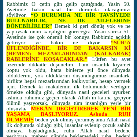
Rabbimiz O çetin gün gelip çattığında, Yasin 50.
Ayetinde bakın nasıl bir durumda olacağımızı
söylüyor.
“O DURUMDA NE BİR TAVSİYEDE
BULUNABİLİR, NE DE AİLELERİNE
DÖNEBİLİRLER”
Demek ki geri dönüş yok ve ne
yaptıysak onun karşılığını göreceğiz. Yasin suresi 51.
Ayetinde ise çok önemli bir konuya Rabbimiz açıklık
getiriyor ve bakın ne diyor.
“SÛR’A
ÜFLENDİĞİNDE, BİR DE BAKARSIN Kİ
(HEMEN) MEZARLARINDAN (KALKARAK)
RABLERİNE KOŞACAKLAR.”
Lütfen bu ayet
üzerinde dikkatle düşünelim. Tüm insanlık kıyamet
koptu yok oldu, hatta binlerce yıl önce dünyada
öldüklerini, yok olduklarını düşündüğümüz insanlarla
birlikte hepsi mezarlarından kalkıyorlar, hesap vermek
için. Demek ki makalemin ilk bölümünde verdiğim
örnekte olduğu gibi, dünyada nasıl geceleri uyurken
aslında ruhumuz geçici olarak Allah’ın katına geçiyor
ölümü yaşıyorsak, dünyada tüm insanlığın yerle bir
oluşuyla
,
MEKÂN DEĞİŞTİREREK YENİ BİR
YAŞAMA BAŞLIYORUZ. Aslında RUH
ÖLMEMİŞ
beden yok olmuş çürümüş ama Allah nasıl
ilk doğumda olduğu gibi, insanlar evlenip çocuk sahibi
olmaya başladığında, ruhu Allah nasıl bedene
veriyorsa, mahşer günüde beklemedeki ruha, bedeni