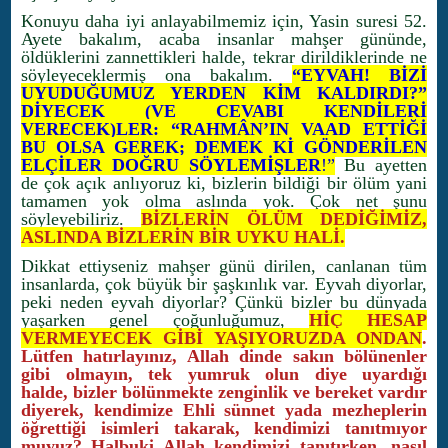
Konuyu daha iyi anlayabilmemiz için, Yasin suresi 52.
Ayete bakalım, acaba insanlar mahşer gününde,
öldüklerini zannettikleri halde, tekrar dirildiklerinde ne
söyleyeceklermiş ona bakalım.
“EYVAH! BİZİ
UYUDUĞUMUZ YERDEN KİM KALDIRDI?”
DİYECEK (VE CEVABI KENDİLERİ
VERECEK)LER: “RAHMÂN’IN VAAD ETTİĞİ
BU OLSA GEREK; DEMEK Kİ GÖNDERİLEN
ELÇİLER DOĞRU SÖYLEMİŞLER
!”
Bu ayetten
de çok açık anlıyoruz ki, bizlerin bildiği bir ölüm yani
tamamen yok olma aslında yok. Çok net şunu
söyleyebiliriz.
BİZLERİN ÖLÜM DEDİĞİMİZ,
ASLINDA BİZLERİN BİR UYKU HALİ.
Dikkat ettiyseniz mahşer günü dirilen, canlanan tüm
insanlarda, çok büyük bir şaşkınlık var. Eyvah diyorlar,
peki neden eyvah diyorlar? Çünkü bizler bu dünyada
yaşarken genel çoğunluğumuz,
HİÇ HESAP
VERMEYECEK GİBİ YAŞIYORUZDA ONDAN
.
Lütfen hatırlayınız, Allah dinde sakın bölünenler
gibi olmayın, tek yumruk olun diye uyardığı
halde, bizler bölünmekte zenginlik ve bereket vardır
diyerek, kendimize Ehli sünnet yada mezheplerin
öğrettiği isimleri takarak, kendimizi tanıtmıyor
muyuz? Halbuki Allah kendimizi tanıtırken, nasıl