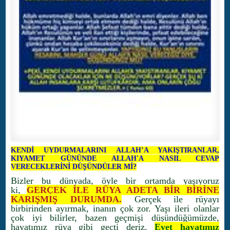
KENDİ UYDURMALARINI ALLAH’A YAKIŞTIRANLAR,
KIYAMET GÜNÜNDE ALLAH'A NASIL CEVAP
VERECEKLERİNİ DÜŞÜNDÜLER Mİ?
Bizler bu dünyada, öyle bir ortamda yaşıyoruz
ki,
GERÇEK İLE RÜYA ADETA BİR BİRİNE
KARIŞMIŞ DURUMDA.
Gerçek ile rüyayı
birbirinden ayırmak, inanın çok zor. Yaşı ileri olanlar
çok iyi bilirler, bazen geçmişi düşündüğümüzde,
hayatımız rüya gibi geçti deriz.
Evet hayatımız