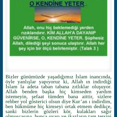
Bizler günümüzde yaşadığımız İslam inancında,
öyle yanlışlar yapıyoruz ki, Allah ın indirdiği
İslam la adeta taban tabana zıtlıklar oluşuyor.
Allah benden başka hiç kimseden yardım
istemeyin, şefaat tümden bana aittir, sizlere
rehber yol gösterici olsun diye Kur’an ı indirdim,
ben hükmüme hiç kimseyi ortak etmem dedikçe,
sanki bizlerin gözleri kör, kulakları sağır
olmuşçasına, bunca uyarı ve ikazların tam tersini