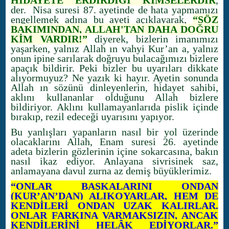
HİDAYETE ERDİRDİĞİ KİMSELERDİR
,
der. Nisa suresi 87. ayetinde de hata yapmamızı
engellemek adına bu ayeti açıklayarak,
“SÖZ
BAKIMINDAN, ALLAH'TAN DAHA DOĞRU
KİM VARDIR!”
diyerek, bizlerin imanımızı
yaşarken, yalnız Allah ın vahyi Kur’an a, yalnız
onun ipine sarılarak doğruyu bulacağımızı bizlere
apaçık bildirir. Peki bizler bu uyarıları dikkate
alıyormuyuz? Ne yazık ki hayır. Ayetin sonunda
Allah ın sözünü dinleyenlerin, hidayet sahibi,
aklını kullananlar olduğunu Allah bizlere
bildiriyor. Aklını kullamayanlarıda pislik içinde
bırakıp, rezil edeceği uyarısını yapıyor.
Bu yanlışları yapanların nasıl bir yol üzerinde
olacaklarını Allah, Enam suresi 26. ayetinde
adeta bizlerin gözlerinin içine sokarcasına, bakın
nasıl ikaz ediyor. Anlayana sivrisinek saz,
anlamayana davul zurna az demiş büyüklerimiz.
“ONLAR BAŞKALARINI ONDAN
(KUR’AN’DAN) ALIKOYARLAR, HEM DE
KENDİLERİ ONDAN UZAK KALIRLAR.
ONLAR FARKINA VARMAKSIZIN, ANCAK
KENDİLERİNİ HELÂK EDİYORLAR.”