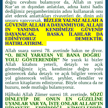
doğru cevabını bulamıyor da, Allah ın yani
Kur’an ın dışından anlatılan, adına kutsi hadis
dediğimiz peygamberimizin adını kullanarak onu
alet ederek anlattıkları rivayetleri de, dinin asli
unsuru yapıyorsak,
BİZLER YALNIZ ALLAH A
GÜVENİP, ALLAH A DAYANMIYOR, ALLAH
IN YANINDA KENDİMİZE GÜVENİP
DAYANACAK, BAŞKA İLAHLAR DA
EDİNİYORUZ DEMEKTİR,
HATIRLATIRIM.
Allah şuara suresi 78. ayetinde bakın ne diyor.
“O, BENİ YARATAN VE BANA DOĞRU
YOLU GÖSTERENDİR”
Ne yazık ki bizler
Allah kitabını yeterli, detaylı ve açık
görmediğimiz için, kendimize doğru yolu
gösterecek daha detaylı ve açık bilgiler verecek
yol gösterecek veliler, şeyhler, efendiler ve
onların kitaplarını ediniyoruz. Böyle olunca da ne
huzuru, nede mutluğu bulamıyoruz.
Hâlbuki Allah Zümer suresi 18. ayetinde,
SÖZÜ
DİNLEYİP DE ONUN EN GÜZELİNE
UYANLAR VAR YA, İŞTE ONLAR ALLAH’IN