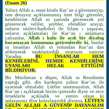
(Enam 26)
Yalnız Allah a, onun kitabı Kur’an a güvenmeyip,
onu detaysız açıklanmamış özet bilgi görenler,
kendilerine Allah ın yanında güvenecek yol
gösterecek veliler, şeyhler, efendiler arayıp,
onların sözleri/hadisleri ile İslam ı yaşayan,
onların açıklamaları ile Kur’an ı anlamaya
çalışanlar,
Allah ı kulu ile açık bir diyalog
kuramayan konumuna getirenlerdir ki
, bunlar
ın insanları Allah ın yolundan Kur’an dan
alıkoyarak uzaklaştırdığı uyarısını yapıyor
Yaradan.
BU İNSANLAR HEM
KENDİLERİNİ, HEMDE KENDİLERİNE
UYANLARI HELAK ETTİĞİNİ
BİLDİRİYOR.
Bir Müslüman a düşen, Allah ın Resulünün
yaptığı gibi, din kardeşini yalnız Kur’an ile
uyarmak olmalıdır. Lütfen unutmayalım, Allah
Kur’an ı açıklamak bizim işimizdir diyor ve nice
örneklerle açıkladık ve yemin olsun ki
anlayasınız diye kolaylaştırdık diyorsa,
LÜTFEN
GELİN ALLAH A GÜVENİP DAYANALIM