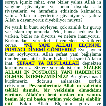
soruya içimiz rahat, evet bizler yalnız Allah ın
vahyine güveniyor ve onun dışında asla
rivayetlerin ve hurafenin etkisinde kalmadan,
yalnız Allah ın ayetlerine güveniyor ve yalnız
Allah a dayanıyoruz diyebiliyor muyuz?
Ne yazık ki bunu söyleyen, çok azınlık bir gurup
var İslam toplumunda. Peki, bunca açık ayetler
varken, bizler ne diyoruz ve nelere inanıyoruz.
Korkmadan yürekleri titremeden verdikleri
cevap,
“NE YANİ ALLAH ELÇİSİNİ,
POSTACI DİYEMİ GÖNDERDİ.”
Evet, aynen
bunu söylüyoruz. Allah şefaat yani bağışlama
tümden bana aittir diyor, bizler hâşâ sanki Allah a
inat,
ŞEFAAT YA RESULALLAH
demekten
korkmuyoruz. Sizlere sormak isterim,
SİZLER
ALLAH IN POSTACISI, YANİ HABERCİSİ
OLMAK İSTEMEZMİSİNİZ?
Bu görevi nasıl
küçümseriz, doğrusu anlamakta zorluk
çekiyorum.
Peygamberimiz Allah ın yahyinin
tebliği dışında, bir yetkisinin olmadığını
görünce, Allah’ım beni postacı mı yaptın,
benim hiç mi başka yetkim yok demiş olabilir
mi?
Bakın Allah Elçisinin görev ve