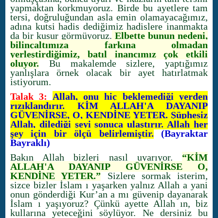
yapmaktan korkmuyoruz. Birde bu ayetlere tam
tersi, doğruluğundan asla emin olamayacağımız,
adına kutsi hadis dediğimiz hadislere inanmakta
da bir kusur görmüyoruz.
Elbette bunun nedeni,
bilinçaltımıza farkına olmadan
yerleştirdiğimiz, batıl inancımız çok etkili
oluyor.
Bu makalemde sizlere, yaptığımız
yanlışlara örnek olacak bir ayet hatırlatmak
istiyorum.
Talak 3:
Allah, onu hiç beklemediği yerden
rızıklandırır. KİM ALLAH'A DAYANIP
GÜVENİRSE, O, KENDİNE YETER. Şüphesiz
Allah, dilediği şeyi sonuca ulaştırır. Allah her
şey için bir ölçü belirlemiştir.
(Bayraktar
Bayraklı)
Bakın Allah bizleri nasıl uyarıyor.
“KİM
ALLAH'A DAYANIP GÜVENİRSE O,
KENDİNE YETER.”
Sizlere sormak isterim,
sizce bizler İslam ı yaşarken yalnız Allah a yani
onun gönderdiği Kur’an a mı güvenip dayanarak
İslam ı yaşıyoruz? Çünkü ayette Allah ın, biz
kullarına yeteceğini söylüyor. Ne dersiniz bu