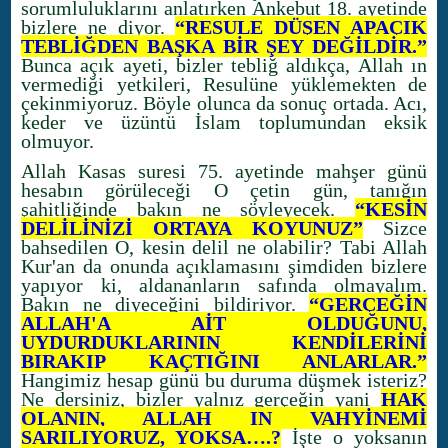
sorumluluklarını anlatırken Ankebut 18. ayetinde
bizlere ne diyor.
“RESULE DÜŞEN APAÇIK
TEBLİĞDEN BAŞKA BİR ŞEY DEĞİLDİR.”
Bunca açık ayeti, bizler tebliğ aldıkça, Allah ın
vermediği yetkileri, Resulüne yüklemekten de
çekinmiyoruz. Böyle olunca da sonuç ortada. Acı,
keder ve üzüntü İslam toplumundan eksik
olmuyor.
Allah Kasas suresi 75. ayetinde mahşer günü
hesabın görüleceği O çetin gün, tanığın
şahitliğinde bakın ne söyleyecek.
“KESİN
DELİLİNİZİ ORTAYA KOYUNUZ”
Sizce
bahsedilen O, kesin delil ne olabilir? Tabi Allah
Kur'an da onunda açıklamasını şimdiden bizlere
yapıyor ki, aldananların safında olmayalım.
Bakın ne diyeceğini bildiriyor.
“GERÇEĞİN
ALLAH'A AİT OLDUĞUNU,
UYDURDUKLARININ KENDİLERİNİ
BIRAKIP KAÇTIĞINI ANLARLAR.”
Hangimiz hesap günü bu duruma düşmek isteriz?
Ne dersiniz, bizler yalnız gerçeğin yani
HAK
OLANIN, ALLAH IN VAHYİNEMİ
SARILIYORUZ, YOKSA….?
İşte o yoksanın