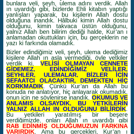
bunlara veli, şeyh, ulema adını verdik. Allah
ın uyardığı gibi, bizlerde Ehli kitabın yaptığı
yanlışları yaparak, bu kişilerin Allah dostu
olduğuna inandık. Hâlbuki kimin Allah dostu
olduğunu, kimin takvaca üstün olduğunu,
yalnız Allah ben bilirim dediği halde, Kur’an ı
anlamadan okuttukları için, bu gerçeklerin ne
yazı ki farkında olamadık.
Bizler edindiğimiz veli, şeyh, ulema dediğimiz
kişilere Allah ın asla vermediği, öyle yetkiler
verdik ki,
VELİSİ OLMAYAN CENNETE
GİDEMEZ, EDİNDİĞİMİZ VELİLER,
ŞEYHLER, ULEMALAR, BİZLER İÇİN
ŞEFAATÇI OLACAKTIR, DEMEKTEN HİÇ
KORKMADIK
. Çünkü Kur’an da Allah bu
konuda ne anlatıyor, hiç anlayarak okumadık,
onun için ne söylenirse inandık.
OKUMUŞ VE
ANLAMIŞ OLSAYDIK, BU YETKİLERİN
YALNIZ ALLAH IN OLDUĞUNU BİLİRDİK
.
Bu yetkileri yaratılmış bir beşere
verdiğimizde, onları Allah ın uyardığı gibi
RAB EDİNMİŞ OLDUĞUMUZUN FARKINA
VARIRDIK
. Ama bu gerçekleri, Kur’an ı