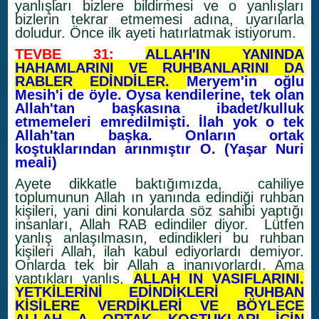
yanlışları bizlere bildirmesi ve o yanlışları
bizlerin tekrar etmemesi adına, uyarılarla
doludur. Önce ilk ayeti hatırlatmak istiyorum.
TEVBE 31:
ALLAH'IN YANINDA
HAHAMLARINI VE RUHBANLARINI DA
RABLER EDİNDİLER.
Meryem'in oğlu
Mesih'i de öyle. Oysa kendilerine, tek olan
Allah'tan başkasına ibadet/kulluk
etmemeleri emredilmişti. İlah yok o tek
Allah'tan başka. Onların ortak
koştuklarından arınmıştır O. (Yaşar Nuri
meali)
Ayete dikkatle baktığımızda, cahiliye
toplumunun Allah ın yanında edindiği ruhban
kişileri, yani dini konularda söz sahibi yaptığı
insanları, Allah RAB edindiler diyor. Lütfen
yanlış anlaşılmasın, edindikleri bu ruhban
kişileri Allah, ilah kabul ediyorlardı demiyor.
Onlarda tek bir Allah a inanıyorlardı. Ama
yaptıkları yanlış,
ALLAH IN VASIFLARINI,
YETKİLERİNİ EDİNDİKLERİ RUHBAN
KİŞİLERE VERDİKLERİ VE BÖYLECE