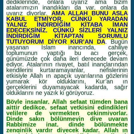
dediklerinde, onlara uyarız ama bizim
atalarımızın inandıkları da var, onlara da
uyarız diyorlar.
AMA ALLAH BUNU ASLA
KABUL ETMİYOR, ÇÜNKÜ YARADAN
YALNIZ İNDİRDİĞİM KİTABA İMAN
EDECEKSİNİZ, ÇÜNKÜ SİZLERİ YALNIZ
İNDİRDİĞİM KİTAPTAN SORUMLU
TUTUYORUM DİYOR KUR’AN DA
. Bugün
yaşanan İslam inancında, cahiliye
toplumunun yaptığı bu acı gerçek,
günümüzde çok daha ileri derecede devam
ediyor. Atalarının rivayet, batıl inançlarından
kendilerini kurtaramayanlar, nefislerinin
etkisiyle Allah ın apaçık uyarılarına gözlerini
yumarak kör olduklarını, Kur’an ın
gerçeklerini duyamayacak kadarda, sağır
olduklarını ne yazık ki görüyoruz.
Böyle insanlar, Allah şefaat tümden bana
aittir dedikçe, şefaat yetkisini edindikleri
velilere de vermekten çekinmiyorlar.
Dinde sakın bölünmeyin diye uyaran
Rabbimize inat, dinde bölünmekte
zenginlik vardır diyecek kadar, Allah ın