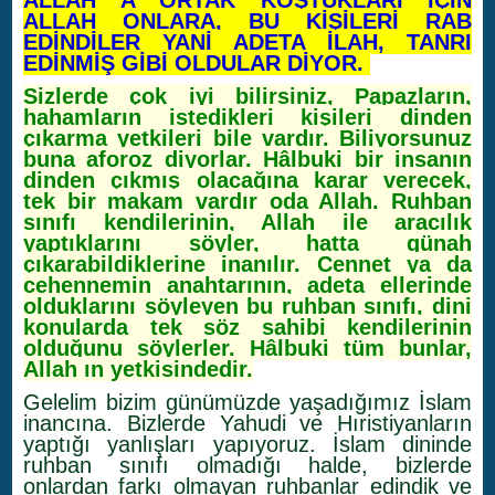
ALLAH A ORTAK KOŞTUKLARI İÇİN
ALLAH ONLARA, BU KİŞİLERİ RAB
EDİNDİLER YANİ ADETA İLAH, TANRI
EDİNMİŞ GİBİ OLDULAR DİYOR.
Sizlerde çok iyi bilirsiniz, Papazların,
hahamların istedikleri kişileri dinden
çıkarma yetkileri bile vardır. Biliyorsunuz
buna aforoz diyorlar. Hâlbuki bir insanın
dinden çıkmış olacağına karar verecek,
tek bir makam vardır oda Allah. Ruhban
sınıfı kendilerinin, Allah ile aracılık
yaptıklarını söyler, hatta günah
çıkarabildiklerine inanılır. Cennet ya da
cehennemin anahtarının, adeta ellerinde
olduklarını söyleyen bu ruhban sınıfı, dini
konularda tek söz sahibi kendilerinin
olduğunu söylerler. Hâlbuki tüm bunlar,
Allah ın yetkisindedir.
Gelelim bizim günümüzde yaşadığımız İslam
inancına. Bizlerde Yahudi ve Hıristiyanların
yaptığı yanlışları yapıyoruz. İslam dininde
ruhban sınıfı olmadığı halde, bizlerde
onlardan farkı olmayan ruhbanlar edindik ve