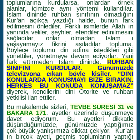
toplumlarına kurdularsa, onlardan örnek
alanlar, içimizde aynı yöntemi kullandılar.
İslam dininde ruhban sınıfının olmadığını
Kur’an açıkça yazdığı halde, bunun fark
edilmesini önlediler. Farklı isimlerde Allah ın
yanında veliler, şeyhler, efendiler edinilmesini
sağladılar, onlar olmadan İslam ı
yaşayamayız fikrini aşıladılar topluma.
Böylece toplumu din adına istedikleri gibi
yönettiler, yönetmeye devam ediyorlar. Yani
fark ettirmeden İslam dininde,
RUHBAN
SINIFINI KURDULAR. Günümüzde
televizyona çıkan böyle kişiler, “DİNİ
KONULARDA KONUŞMAYI BİZE BIRAKIN,
HERKES BU KONUDA KONUŞAMAZ”
diyerek, kendilerini dini Otorite ve ruhban
yetkilisi ilan ettiler.
Bu makalemde sizleri,
TEVBE SURESİ 31 ve
BAKARA 171
. ayetler üzerinde düşünmeye
davet ediyorum. Bu ayetleri dikkatle
düşündüğümüzde, günümüzde yaptığımız
çok büyük yanlışımıza dikkat çekiyor. Kur’an
ın birçok ayeti, geçmiş toplumların yaptığı