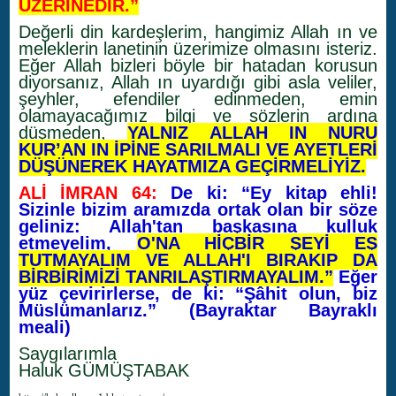
ÜZERİNEDİR.”
Değerli din kardeşlerim, hangimiz Allah ın ve
meleklerin lanetinin üzerimize olmasını isteriz.
Eğer Allah bizleri böyle bir hatadan korusun
diyorsanız, Allah ın uyardığı gibi asla veliler,
şeyhler, efendiler edinmeden, emin
olamayacağımız bilgi ve sözlerin ardına
düşmeden,
YALNIZ ALLAH IN NURU
KUR’AN IN İPİNE SARILMALI VE AYETLERİ
DÜŞÜNEREK HAYATMIZA GEÇİRMELİYİZ.
ALİ İMRAN 64:
De ki: “Ey kitap ehli!
Sizinle bizim aramızda ortak olan bir söze
geliniz: Allah'tan başkasına kulluk
etmeyelim,
O'NA HİÇBİR ŞEYİ EŞ
TUTMAYALIM VE ALLAH'I BIRAKIP DA
BİRBİRİMİZİ TANRILAŞTIRMAYALIM.”
Eğer
yüz çevirirlerse, de ki: “Şâhit olun, biz
Müslümanlarız.” (Bayraktar Bayraklı
meali)
Saygılarımla
Haluk GÜMÜŞTABAK