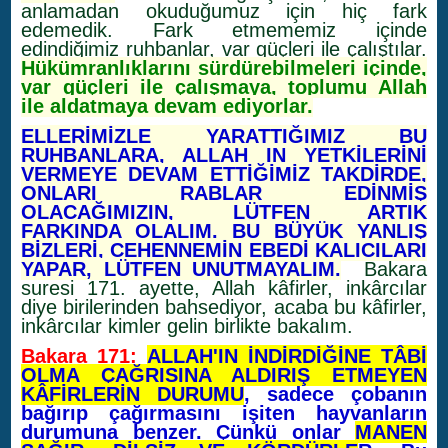
anlamadan okuduğumuz için hiç fark
edemedik. Fark etmememiz içinde
edindiğimiz ruhbanlar, var güçleri ile çalıştılar.
Hükümranlıklarını sürdürebilmeleri içinde,
var güçleri ile çalışmaya, toplumu Allah
ile aldatmaya devam ediyorlar.
ELLERİMİZLE YARATTIĞIMIZ BU
RUHBANLARA, ALLAH IN YETKİLERİNİ
VERMEYE DEVAM ETTİĞİMİZ TAKDİRDE,
ONLARI RABLAR EDİNMİŞ
OLACAĞIMIZIN, LÜTFEN ARTIK
FARKINDA OLALIM. BU BÜYÜK YANLIŞ
BİZLERİ, CEHENNEMİN EBEDİ KALICILARI
YAPAR, LÜTFEN UNUTMAYALIM.
Bakara
suresi 171. ayette, Allah kâfirler, inkârcılar
diye birilerinden bahsediyor, acaba bu kâfirler,
inkârcılar kimler gelin birlikte bakalım.
Bakara 171:
ALLAH'IN İNDİRDİĞİNE TÂBİ
OLMA ÇAĞRISINA ALDIRIŞ ETMEYEN
KÂFİRLERİN DURUMU
, sadece çobanın
bağırıp çağırmasını işiten hayvanların
durumuna benzer. Çünkü onlar
MANEN