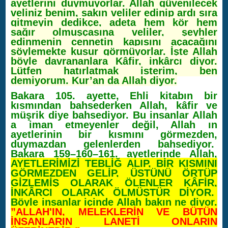
ayetlerini duymuyorlar. Allah güvenilecek
veliniz benim, sakın veliler edinip ardı sıra
gitmeyin dedikçe, adeta hem kör hem
sağır olmuşçasına veliler, şeyhler
edinmenin cennetin kapısını açacağını
söylemekte kusur görmüyorlar. İşte Allah
böyle davrananlara Kâfir, inkârcı diyor.
Lütfen hatırlatmak isterim, ben
demiyorum. Kur’an da Allah diyor.
Bakara 105. ayette, Ehli kitabın bir
kısmından bahsederken Allah, kâfir ve
müşrik diye bahsediyor. Bu insanlar Allah
a iman etmeyenler değil, Allah ın
ayetlerinin bir kısmını görmezden,
duymazdan gelenlerden bahsediyor.
Bakara 159–160–161. ayetlerinde Allah,
AYETLERİMİZİ TEBLİĞ ALIP, BİR KISMINI
GÖRMEZDEN GELİP, ÜSTÜNÜ ÖRTÜP
GİZLEMİŞ OLARAK ÖLENLER KÂFİR,
İNKÂRCI OLARAK ÖLMÜŞTÜR DİYOR.
Böyle insanlar içinde Allah bakın ne diyor.
”ALLAH'IN, MELEKLERİN VE BÜTÜN
İNSANLARIN LANETİ ONLARIN