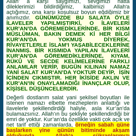
Allah’ a karşı saygımızı, sevgimizi hatta
dileklerimizi bildirdiğimiz, kalbimizi Allah'a
açtığımız, ona karşı koşulsuz boyun eğdiğimiz bir
anımızdır.
GÜNÜMÜZDE BU SALATA ÖYLE
İLAVELER YAPILMIŞTIRKİ, O İLAVELERİ
KUR’AN’DA GÖREMEDİKLERİNDE, BİR KISM
MÜSLÜMAN, BAKIN DEMEK Kİ HER BİLGİ
KUR’AN’DA YOKMUŞ DİYEREK,
RİVAYETLERLE İSLAM’I YAŞABİLECEKLERİNE
İNANMIŞ. BİR KISMIDA YAPILAN İLAVELERİ
KUR’AN’DA GÖREMEDİKLERİNDE, KIYAM,
RÜKÛ VE SECDE KELİMELERİNE FARKLI
ANLAMLAR VERİP, BUGÜN KILINAN NAMAZ
YANİ SALAT KUR’AN’DA YOKTUR DEYİP, İŞİN
İÇİNDEN ÇIKMIŞTIR. HER İKİSİDE AKLIN VE
KUR’AN’IN ONAYLAMADIĞI İNANÇLAR OLUP,
KİŞİSEL DÜŞÜNCELERDİR.
Değerli dostlarım salat yani şekilsel boyutları ile
istenen namazı elbette mezheplerin anlattığı ve
ilavelerle şekillendirdiği haliyle, asla Kur’an’da
bulamazsınız. Allah’ın bu şekliyle şekillendirdiği bir
emri de yoktur. Kur’an’da özellikle vakti çok açık ve
net tarif ettiği zamanlarda,
örneğin sabah güne
başlarken yine günün bitiminde akşam
olduğunda, Allah’a şükranlarımızı