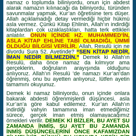
namaz o toplumda biliniyordu, onun için abdest
alarak namazın kılınacağı da biliniyordu, türünden
savunmalar yapmak, Kur’an öğretisine ters düşer.
Allah açıklamadığı detay vermediği hiçbir hükmü
asla vermez. Çünkü Kitap Ehlinin, Allah’ın indirdiği
kitaplardan çok uzaklaştıkları, hatta terk ettikleri
anlatılır.
ONUN İÇİNDE HZ. MUHAMMED’İN,
ASLA KİTAP EHLİNE TABİ OLMADIĞI, ÜMMİ
OLDUĞU BİLGİSİ VERİLİR.
Allah, Resulü için ne
diyordu Şura 52. Ayetinde?
“SEN KİTAP NEDİR,
İMAN NEDİR BİLMEZDİN.”
Demek ki Allah’ın
Resulü, daha önce namaz da kılmıyor ama
gerçeklerin, doğruların arayışında olduğunu
anlıyoruz. Allah’ın Resulü ’de namazı Kur’an’dan
öğrenmiş, onu bu ayetten anlıyoruz, lütfen ayetin
tamamını okuyunuz.
Demek ki namaz biliniyordu, onun içinde onlara
bakarak abdesti öğrenmişlerdi düşüncesi, asla
Kur’an’a göre kabul edilemez. Kur’an Allah’ın
indirdiği vahyin tamamına iman etmediğimiz
sürece, gerçek iman etmiş olamayacağımız
örnekleri verilir.
DEMEK Kİ BİZLER, BU AYET ŞU
ZAMANDA İNMİŞ, ŞU AYET BU ZAMANDA
İNMİŞ DÜŞÜNCELERİNİ ÖNCE KAFAMIZDAN