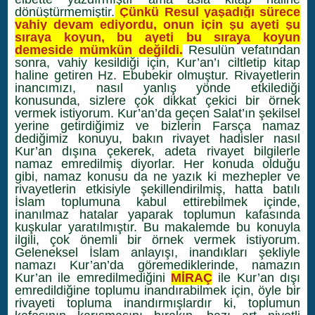
dönüştürmemiştir.
Çünkü Resul yaşadığı sürece
vahiy devam ediyordu, onun için şu ayeti şu
sıraya koyun, bu ayeti bu sıraya koyun
demeside mümkün değildi.
Resulün vefatından
sonra, vahiy kesildiği için, Kur’an’ı ciltletip kitap
haline getiren Hz. Ebubekir olmuştur. Rivayetlerin
inancımızı, nasıl yanlış yönde etkilediği
konusunda, sizlere çok dikkat çekici bir örnek
vermek istiyorum. Kur’an’da geçen Salat’ın şekilsel
yerine getirdiğimiz ve bizlerin Farsça namaz
dediğimiz konuyu, bakın rivayet hadisler nasıl
Kur’an dışına çekerek, adeta rivayet bilgilerle
namaz emredilmiş diyorlar. Her konuda olduğu
gibi, namaz konusu da ne yazık ki mezhepler ve
rivayetlerin etkisiyle şekillendirilmiş, hatta batılı
İslam toplumuna kabul ettirebilmek içinde,
inanılmaz hatalar yaparak toplumun kafasında
kuşkular yaratılmıştır. Bu makalemde bu konuyla
ilgili, çok önemli bir örnek vermek istiyorum.
Geleneksel İslam anlayışı, inandıkları şekliyle
namazı Kur’an’da göremediklerinde, namazın
Kur’an ile emredilmediğini
MİRAÇ
ile Kur’an dışı
emredildiğine toplumu inandırabilmek için, öyle bir
rivayeti topluma inandırmışlardır ki, toplumun