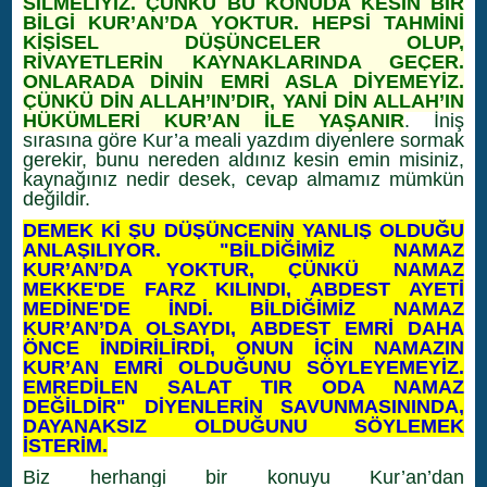
SİLMELİYİZ. ÇÜNKÜ BU KONUDA KESİN BİR
BİLGİ KUR’AN’DA YOKTUR. HEPSİ TAHMİNİ
KİŞİSEL DÜŞÜNCELER OLUP,
RİVAYETLERİN KAYNAKLARINDA GEÇER.
ONLARADA DİNİN EMRİ ASLA DİYEMEYİZ.
ÇÜNKÜ DİN ALLAH’IN’DIR, YANİ DİN ALLAH’IN
HÜKÜMLERİ KUR’AN İLE YAŞANIR
. İniş
sırasına göre Kur’a meali yazdım diyenlere sormak
gerekir, bunu nereden aldınız kesin emin misiniz,
kaynağınız nedir desek, cevap almamız mümkün
değildir.
DEMEK Kİ ŞU DÜŞÜNCENİN YANLIŞ OLDUĞU
ANLAŞILIYOR. "BİLDİĞİMİZ NAMAZ
KUR’AN’DA YOKTUR, ÇÜNKÜ NAMAZ
MEKKE'DE FARZ KILINDI, ABDEST AYETİ
MEDİNE'DE İNDİ. BİLDİĞİMİZ NAMAZ
KUR’AN’DA OLSAYDI, ABDEST EMRİ DAHA
ÖNCE İNDİRİLİRDİ, ONUN İÇİN NAMAZIN
KUR’AN EMRİ OLDUĞUNU SÖYLEYEMEYİZ.
EMREDİLEN SALAT TIR ODA NAMAZ
DEĞİLDİR" DİYENLERİN SAVUNMASININDA,
DAYANAKSIZ OLDUĞUNU SÖYLEMEK
İSTERİM.
Biz herhangi bir konuyu Kur’an’dan