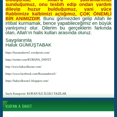
sunduğumuz, onu tesbih edip ondan yardım
dileyip huzur bulduğumuz, yani yüce
Rabbimize kalbimizi açtığımız, ÇOK ÖNEMLİ
BİR ANIMIZDIR
. Bunu görmezden gelip Allah ile
irtibat kurmamak, bence yapabileceğimiz en büyük
yanlışımız olur. Dilerim bu gerçeklerin farkında
olan, Allah’ın halis kulları arasında oluruz.
Saygılarımla
Haluk GÜMÜŞTABAK
https://kuranadavet1.wordpress.com/
https://twitter.com/KURANA_DAVET
http://www.hakyolkuran.com/
https://www.facebook.com/Kuranadavet1/
https://hakyolkuran1.blogspot.com/
Sayfa Kategorisi:
KUR'AN İLE İLGİLİ YAZILAR.