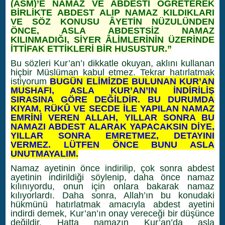
(ASM)’E NAMAZ VE ABDESTİ ÖĞRETEREK
BİRLİKTE ABDEST ALIP NAMAZ KILDIKLARI
VE SÖZ KONUSU ÂYETİN NÜZULÜNDEN
ÖNCE, ASLA ABDESTSİZ NAMAZ
KILINMADIĞI, SİYER ÂLİMLERİNİN ÜZERİNDE
İTTİFAK ETTİKLERİ BİR HUSUSTUR.”
Bu sözleri Kur’an’ı dikkatle okuyan, aklını kullanan
hiçbir Müslüman kabul etmez. Tekrar hatırlatmak
istiyorum
BUGÜN ELİMİZDE BULUNAN KUR’AN
MUSHAFI, ASLA KUR’AN’IN İNDİRİLİŞ
SIRASINA GÖRE DEĞİLDİR. BU DURUMDA
KIYAM, RÜKÛ VE SECDE İLE YAPILAN NAMAZ
EMRİNİ VEREN ALLAH, YILLAR SONRA BU
NAMAZI ABDEST ALARAK YAPACAKSIN DİYE,
YILLAR SONRA EMRETMEZ, DETAYINI
VERMEZ. LÜTFEN ÖNCE BUNU ASLA
UNUTMAYALIM.
Namaz ayetinin önce indirilip, çok sonra abdest
ayetinin indirildiği söylenip, daha önce namaz
kılınıyordu, onun için onlara bakarak namaz
kılıyorlardı. Daha sonra, Allah’ın bu konudaki
hükmünü hatırlatmak amacıyla abdest ayetini
indirdi demek, Kur’an’ın onay vereceği bir düşünce
değildir. Hatta namazın Kur’an’da asla