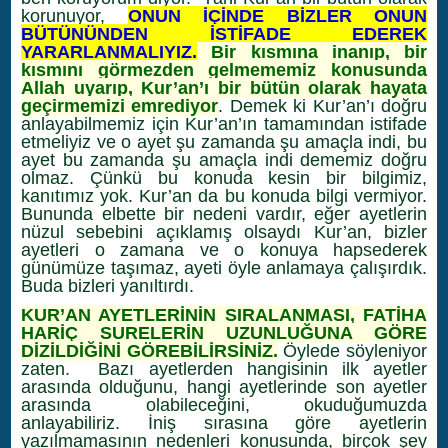
korunuyor,
ONUN İÇİNDE BİZLER ONUN
BÜTÜNÜNDEN İSTİFADE EDEREK
YARARLANMALIYIZ.
Bir kısmına inanıp, bir
kısmını görmezden gelmememiz konusunda
Allah uyarıp, Kur’an’ı bir bütün olarak hayata
geçirmemizi emrediyor
. Demek ki Kur’an’ı doğru
anlayabilmemiz için Kur’an’ın tamamından istifade
etmeliyiz ve o ayet şu zamanda şu amaçla indi, bu
ayet bu zamanda şu amaçla indi dememiz doğru
olmaz. Çünkü bu konuda kesin bir bilgimiz,
kanıtımız yok. Kur’an da bu konuda bilgi vermiyor.
Bununda elbette bir nedeni vardır, eğer ayetlerin
nüzul sebebini açıklamış olsaydı Kur’an, bizler
ayetleri o zamana ve o konuya hapsederek
günümüze taşımaz, ayeti öyle anlamaya çalışırdık.
Buda bizleri yanıltırdı.
KUR’AN AYETLERİNİN SIRALANMASI, FATİHA
HARİÇ SURELERİN UZUNLUĞUNA GÖRE
DİZİLDİĞİNİ GÖREBİLİRSİNİZ.
Öylede söyleniyor
zaten. Bazı ayetlerden hangisinin ilk ayetler
arasında olduğunu, hangi ayetlerinde son ayetler
arasında olabileceğini, okuduğumuzda
anlayabiliriz. İniş sırasına göre ayetlerin
yazılmamasının nedenleri konusunda, birçok şey