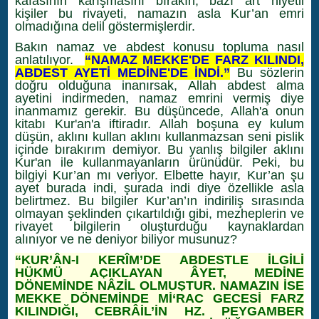
kafasının karışmasını bırakın, bazı art niyetli
kişiler bu rivayeti, namazın asla Kur’an emri
olmadığına delil göstermişlerdir.
Bakın namaz ve abdest konusu topluma nasıl
anlatılıyor.
“NAMAZ MEKKE'DE FARZ KILINDI,
ABDEST AYETİ MEDİNE'DE İNDİ.”
Bu sözlerin
doğru olduğuna inanırsak, Allah abdest alma
ayetini indirmeden, namaz emrini vermiş diye
inanmamız gerekir. Bu düşüncede, Allah'a onun
kitabı Kur'an'a iftiradır. Allah boşuna ey kulum
düşün, aklını kullan aklını kullanmazsan seni pislik
içinde bırakırım demiyor. Bu yanlış bilgiler aklını
Kur'an ile kullanmayanların ürünüdür. Peki, bu
bilgiyi Kur’an mı veriyor. Elbette hayır, Kur’an şu
ayet burada indi, şurada indi diye özellikle asla
belirtmez. Bu bilgiler Kur’an’ın indiriliş sırasında
olmayan şeklinden çıkartıldığı gibi, mezheplerin ve
rivayet bilgilerin oluşturduğu kaynaklardan
alınıyor ve ne deniyor biliyor musunuz?
“KUR’ÂN-I KERÎM’DE ABDESTLE İLGİLİ
HÜKMÜ AÇIKLAYAN ÂYET, MEDİNE
DÖNEMİNDE NÂZİL OLMUŞTUR. NAMAZIN İSE
MEKKE DÖNEMİNDE Mİ‘RAC GECESİ FARZ
KILINDIĞI, CEBRÂİL’İN HZ. PEYGAMBER