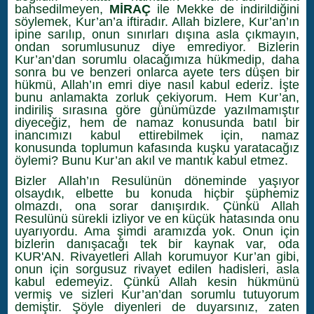
bahsedilmeyen,
MİRAÇ
ile Mekke de indirildiğini
söylemek, Kur’an’a iftiradır. Allah bizlere, Kur’an’ın
ipine sarılıp, onun sınırları dışına asla çıkmayın,
ondan sorumlusunuz diye emrediyor. Bizlerin
Kur’an’dan sorumlu olacağımıza hükmedip, daha
sonra bu ve benzeri onlarca ayete ters düşen bir
hükmü, Allah’ın emri diye nasıl kabul ederiz. İşte
bunu anlamakta zorluk çekiyorum. Hem Kur’an,
indiriliş sırasına göre günümüzde yazılmamıştır
diyeceğiz, hem de namaz konusunda batıl bir
inancımızı kabul ettirebilmek için, namaz
konusunda toplumun kafasında kuşku yaratacağız
öylemi? Bunu Kur’an akıl ve mantık kabul etmez.
Bizler Allah’ın Resulünün döneminde yaşıyor
olsaydık, elbette bu konuda hiçbir şüphemiz
olmazdı, ona sorar danışırdık. Çünkü Allah
Resulünü sürekli izliyor ve en küçük hatasında onu
uyarıyordu. Ama şimdi aramızda yok. Onun için
bizlerin danışacağı tek bir kaynak var, oda
KUR'AN. Rivayetleri Allah korumuyor Kur’an gibi,
onun için sorgusuz rivayet edilen hadisleri, asla
kabul edemeyiz. Çünkü Allah kesin hükmünü
vermiş ve sizleri Kur’an’dan sorumlu tutuyorum
demiştir. Şöyle diyenleri de duyarsınız, zaten