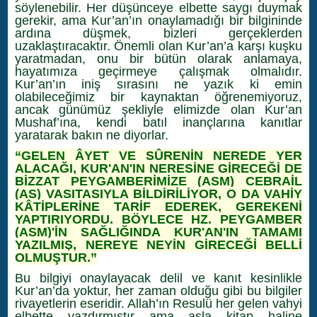
söylenebilir. Her düşünceye elbette saygı duymak
gerekir, ama Kur’an’ın onaylamadığı bir bilgininde
ardına düşmek, bizleri gerçeklerden
uzaklaştıracaktır. Önemli olan Kur’an’a karşı kuşku
yaratmadan, onu bir bütün olarak anlamaya,
hayatımıza geçirmeye çalışmak olmalıdır.
Kur’an’ın iniş sırasını ne yazık ki emin
olabileceğimiz bir kaynaktan öğrenemiyoruz,
ancak günümüz şekliyle elimizde olan Kur’an
Mushaf’ına, kendi batıl inançlarına kanıtlar
yaratarak bakın ne diyorlar.
“GELEN ÂYET VE SÛRENİN NEREDE YER
ALACAĞI, KUR'AN'IN NERESİNE GİRECEĞİ DE
BİZZAT PEYGAMBERİMİZE (ASM) CEBRAİL
(AS) VASITASIYLA BİLDİRİLİYOR, O DA VAHİY
KÂTİPLERİNE TARİF EDEREK, GEREKENİ
YAPTIRIYORDU. BÖYLECE HZ. PEYGAMBER
(ASM)'İN SAĞLIĞINDA KUR'AN'IN TAMAMI
YAZILMIŞ, NEREYE NEYİN GİRECEĞİ BELLİ
OLMUŞTUR.”
Bu bilgiyi onaylayacak delil ve kanıt kesinlikle
Kur’an’da yoktur, her zaman olduğu gibi bu bilgiler
rivayetlerin eseridir. Allah’ın Resulü her gelen vahyi
elbette yazdırmıştır ama asla kitap haline