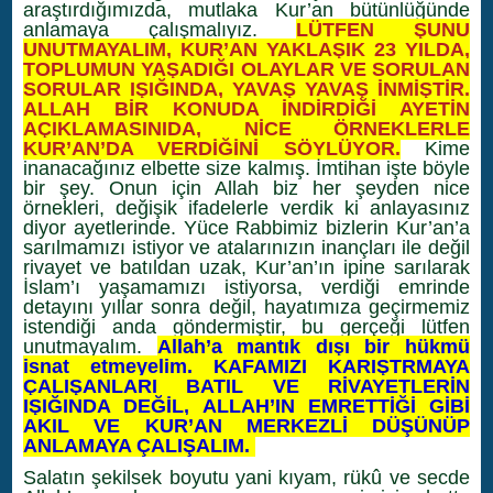
araştırdığımızda, mutlaka Kur’an bütünlüğünde
anlamaya çalışmalıyız.
LÜTFEN ŞUNU
UNUTMAYALIM, KUR’AN YAKLAŞIK 23 YILDA,
TOPLUMUN YAŞADIĞI OLAYLAR VE SORULAN
SORULAR IŞIĞINDA, YAVAŞ YAVAŞ İNMİŞTİR.
ALLAH BİR KONUDA İNDİRDİĞİ AYETİN
AÇIKLAMASINIDA, NİCE ÖRNEKLERLE
KUR’AN’DA VERDİĞİNİ SÖYLÜYOR.
Kime
inanacağınız elbette size kalmış. İmtihan işte böyle
bir şey. Onun için Allah biz her şeyden nice
örnekleri, değişik ifadelerle verdik ki anlayasınız
diyor ayetlerinde. Yüce Rabbimiz bizlerin Kur’an’a
sarılmamızı istiyor ve atalarınızın inançları ile değil
rivayet ve batıldan uzak, Kur’an’ın ipine sarılarak
İslam’ı yaşamamızı istiyorsa, verdiği emrinde
detayını yıllar sonra değil, hayatımıza geçirmemiz
istendiği anda göndermiştir, bu gerçeği lütfen
unutmayalım.
Allah’a mantık dışı bir hükmü
isnat etmeyelim. KAFAMIZI KARIŞTRMAYA
ÇALIŞANLARI BATIL VE RİVAYETLERİN
IŞIĞINDA DEĞİL, ALLAH’IN EMRETTİĞİ GİBİ
AKIL VE KUR’AN MERKEZLİ DÜŞÜNÜP
ANLAMAYA ÇALIŞALIM.
Salatın şekilsek boyutu yani kıyam, rükû ve secde