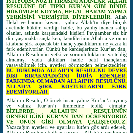
İSTİYORSUNUZ İFTİRASINI ATANLAR, ALLAH
RESULÜNE DE TIPKI KUR’AN GİBİ DİNDE
HÜKÜMLER KOYMA, HELAL HARAM YAPMA
YERKİSİNİ VERMİŞTİR DİYENLERDİR
. Allah
Helal ve haramı koyan, yalnız Allah’tır diye birçok
ayetinde hüküm verdiği halde, bu yanlış inanca sahip
olanlar, aslında karşısındaki kişileri Peygamber siz bir
din yaşamakla suçlarken, kendilerinin Allah a ve onun
kitabına şirk koşacak bir inanç yaşadıklarını ne yazık ki
fark edemiyorlar. Çünkü bu kardeşlerimiz Kur’an dan,
Allah’ın Resulünün yetki ve sorumluluklarını ya tebliğ
almamış, yada aldıkları halde batıl inançlarını
yaşayabilmek için, ayetleri görmezden gelmektedirler.
BU DURUMDA ALLAH’IN RESULÜNÜ DEVRE
DIŞI BIRAKMADIĞINI İDDİA EDENLER,
FARKINDA OLMADAN ALLAH’IN RESULÜNÜ,
ALLAH’A ŞİRK KOŞTUKLARINI FARK
EDEMİYORLAR.
Allah’ın Resulü, O örnek insan yalnız Kur’an’a uymuş
ve yalnız Kur’an’ı ümmetine tebliğ etmiştir.
BİZLERDE ALLAH’IN RESULÜNÜN
ÖRNEKLİĞİNİ KUR’AN DAN ÖĞRENİYORUZ
VE ONUN GİBİ OLMAYA ÇALIŞIYORUZ.
Yazacağım ayetleri ve uyarıları lütfen göz ardı ederek,
Allah’ın Resulünü kalkan yaparak, Allah’ın ayetlerinin