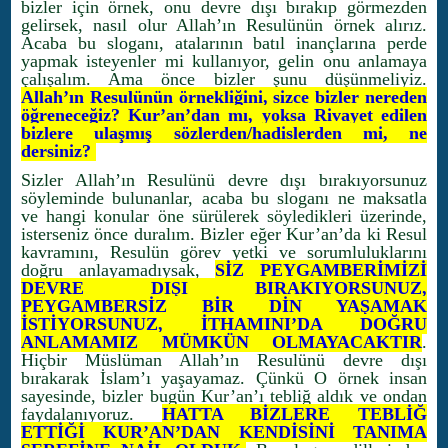
bizler için örnek, onu devre dışı bırakıp görmezden
gelirsek, nasıl olur Allah’ın Resulünün örnek alırız.
Acaba bu sloganı, atalarının batıl inançlarına perde
yapmak isteyenler mi kullanıyor, gelin onu anlamaya
çalışalım. Ama önce bizler şunu düşünmeliyiz.
Allah’ın Resulünün örnekliğini, sizce bizler nereden
öğreneceğiz? Kur’an’dan mı, yoksa Rivayet edilen
bizlere ulaşmış sözlerden/hadislerden mi, ne
dersiniz?
Sizler Allah’ın Resulünü devre dışı bırakıyorsunuz
söyleminde bulunanlar, acaba bu sloganı ne maksatla
ve hangi konular öne sürülerek söyledikleri üzerinde,
isterseniz önce duralım. Bizler eğer Kur’an’da ki Resul
kavramını, Resulün görev yetki ve sorumluluklarını
doğru anlayamadıysak,
SİZ PEYGAMBERİMİZİ
DEVRE DIŞI BIRAKIYORSUNUZ,
PEYGAMBERSİZ BİR DİN YAŞAMAK
İSTİYORSUNUZ, İTHAMINI’DA DOĞRU
ANLAMAMIZ MÜMKÜN OLMAYACAKTIR
.
Hiçbir Müslüman Allah’ın Resulünü devre dışı
bırakarak İslam’ı yaşayamaz. Çünkü O örnek insan
sayesinde, bizler bugün Kur’an’ı tebliğ aldık ve ondan
faydalanıyoruz.
HATTA BİZLERE TEBLİĞ
ETTİĞİ KUR’AN’DAN KENDİSİNİ TANIMA