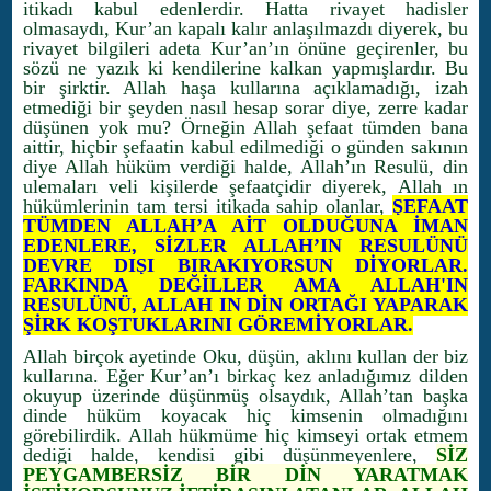
itikadı kabul edenlerdir. Hatta rivayet hadisler
olmasaydı, Kur’an kapalı kalır anlaşılmazdı diyerek, bu
rivayet bilgileri adeta Kur’an’ın önüne geçirenler, bu
sözü ne yazık ki kendilerine kalkan yapmışlardır. Bu
bir şirktir. Allah haşa kullarına açıklamadığı, izah
etmediği bir şeyden nasıl hesap sorar diye, zerre kadar
düşünen yok mu? Örneğin Allah şefaat tümden bana
aittir, hiçbir şefaatin kabul edilmediği o günden sakının
diye Allah hüküm verdiği halde, Allah’ın Resulü, din
ulemaları veli kişilerde şefaatçidir diyerek, Allah ın
hükümlerinin tam tersi itikada sahip olanlar,
ŞEFAAT
TÜMDEN ALLAH’A AİT OLDUĞUNA İMAN
EDENLERE, SİZLER ALLAH’IN RESULÜNÜ
DEVRE DIŞI BIRAKIYORSUN DİYORLAR.
FARKINDA DEĞİLLER AMA ALLAH'IN
RESULÜNÜ, ALLAH IN DİN ORTAĞI YAPARAK
ŞİRK KOŞTUKLARINI GÖREMİYORLAR.
Allah birçok ayetinde Oku, düşün, aklını kullan der biz
kullarına. Eğer Kur’an’ı birkaç kez anladığımız dilden
okuyup üzerinde düşünmüş olsaydık, Allah’tan başka
dinde hüküm koyacak hiç kimsenin olmadığını
görebilirdik. Allah hükmüme hiç kimseyi ortak etmem
dediği halde, kendisi gibi düşünmeyenlere,
SİZ
PEYGAMBERSİZ BİR DİN YARATMAK