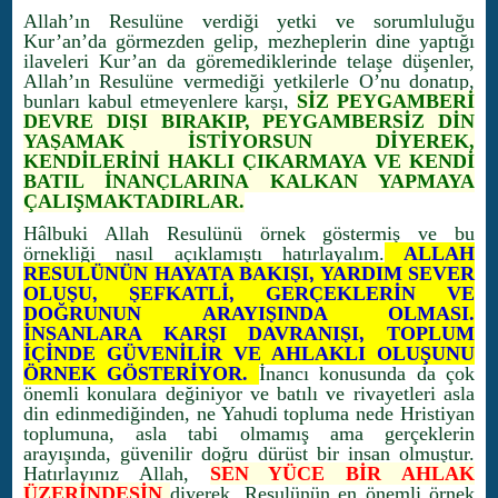
Allah’ın Resulüne verdiği yetki ve sorumluluğu
Kur’an’da görmezden gelip, mezheplerin dine yaptığı
ilaveleri Kur’an da göremediklerinde telaşe düşenler,
Allah’ın Resulüne vermediği yetkilerle O’nu donatıp,
bunları kabul etmeyenlere karşı,
SİZ PEYGAMBERİ
DEVRE DIŞI BIRAKIP, PEYGAMBERSİZ DİN
YAŞAMAK İSTİYORSUN DİYEREK,
KENDİLERİNİ HAKLI ÇIKARMAYA VE KENDİ
BATIL İNANÇLARINA KALKAN YAPMAYA
ÇALIŞMAKTADIRLAR.
Hâlbuki Allah Resulünü örnek göstermiş ve bu
örnekliği nasıl açıklamıştı hatırlayalım.
ALLAH
RESULÜNÜN HAYATA BAKIŞI, YARDIM SEVER
OLUŞU, ŞEFKATLİ, GERÇEKLERİN VE
DOĞRUNUN ARAYIŞINDA OLMASI.
İNSANLARA KARŞI DAVRANIŞI, TOPLUM
İÇİNDE GÜVENİLİR VE AHLAKLI OLUŞUNU
ÖRNEK GÖSTERİYOR.
İnancı konusunda da çok
önemli konulara değiniyor ve batılı ve rivayetleri asla
din edinmediğinden, ne Yahudi topluma nede Hristiyan
toplumuna, asla tabi olmamış ama gerçeklerin
arayışında, güvenilir doğru dürüst bir insan olmuştur.
Hatırlayınız Allah,
SEN YÜCE BİR AHLAK
ÜZERİNDESİN
diyerek, Resulünün en önemli örnek