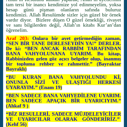
tam tersi bir inancı kendimize yol edinmeyelim, yoksa
hesap günü pişman olanların safında buluruz
kendimizi. Allah Resulümde sizler için güzel bir örnek
vardır diyor. Bizlere düşen O güzel örnekliği, rivayet
ve sanı bilgilerden değil, Allah’ın kitabı Kur’an’dan
öğrenelim.
Araf 203:
Onlara bir ayet getirmediğin zaman,
“SEN BİR TANE DERLESEYDİN YA!” DERLER.
De ki: “BEN ANCAK RABBİM TARAFINDAN
BANA VAHYOLUNANA UYARIM. Bu kitap,
Rabbinizden gelen göz açıcı belgeler olup, inanmış
bir topluma rehber ve rahmettir.” (Bayraktar
Bayraklı)
“BU KURAN BANA VAHYOLUNDU Kİ,
ONUNLA SİZİ VE ULAŞTIĞI HERKESİ
UYARAYIM.” (Enam 19)
“BEN SADECE BANA VAHYEDİLENE UYARIM.
BEN SADECE APAÇIK BİR UYARICIYIM.”
(Ahkaf 9 )
“BİZ RESULLERİ, SADECE MÜJDELEYİCİLER
VE UYARICILAR OLARAK GÖNDERİRİZ.”
(Kehf 56)