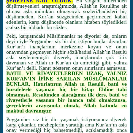
ŞEREFİNE NAİL OLDUK.
Bu sloganı dillerinden
düşürmeyenleri araştırdığımızda, Allah’ın Resulüne ait
olması asla mümkün olmayacak sözleri/hadisleri hiç
düşünmeden, Kur’an süzgecinden geçirmeden kabul
edenlerin, karşı düşüncede olanlara hitaben söyledikleri
asılsız bir iddiadır bu sözler.
Peki, karşısındaki Müslümanlar ne diyorlar da, onların
deyimiyle Peygamber siz bir din istiyor bunlar diyorlar.
Kur’an’ı inançlarının merkezine koyan ve onun
onayından geçmeyen hiçbir sözü/hadisi Allah’ın Resulü
asla söylememiştir diyerek, inançlarında çok titiz
davranan ve Allah ın Kur’an da emrettiği gibi, yalnız
Kur’an’ı delil, Kanıt gösteren onun sınırlarını aşmayan,
BATIL VE RİVAYETLERDEN UZAK, YALNIZ
KUR’AN’IN İPİNE SARILAN MÜSLÜMANLAR
BUNLAR. Hatırlatırım Allah ın Resulü, batıl ve
hurafelerle yaşanan hiç bir kitap Ehline tabi
olmamıştı. Resulünden alacağımız ilk ders, batıl ve
rivayetlerle yaşanan bir inanca tabi olmaktansa,
gerçeklerin arayışında olmak, Allah katında en
makbul davranıştır.
Peygamber siz bir din yaşamak istiyorsunuz diyerek
karşı çıkanlar, mezheplerin yarattığı ama Kur’an’ın asla
onay vermediği hiç bahsetmediği, açıklamadığı onca