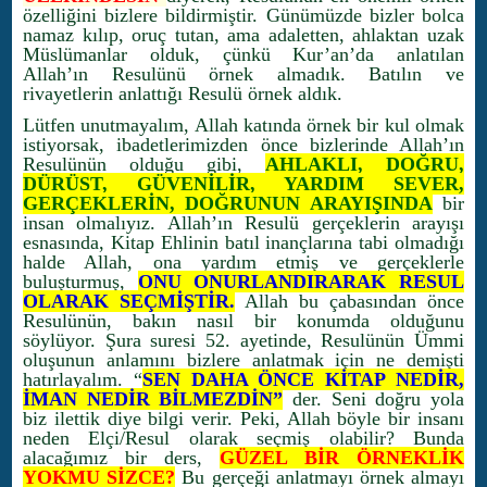
özelliğini bizlere bildirmiştir. Günümüzde bizler bolca
namaz kılıp, oruç tutan, ama adaletten, ahlaktan uzak
Müslümanlar olduk, çünkü Kur’an’da anlatılan
Allah’ın Resulünü örnek almadık. Batılın ve
rivayetlerin anlattığı Resulü örnek aldık.
Lütfen unutmayalım, Allah katında örnek bir kul olmak
istiyorsak, ibadetlerimizden önce bizlerinde Allah’ın
Resulünün olduğu gibi,
AHLAKLI, DOĞRU,
DÜRÜST, GÜVENİLİR, YARDIM SEVER,
GERÇEKLERİN, DOĞRUNUN ARAYIŞINDA
bir
insan olmalıyız. Allah’ın Resulü gerçeklerin arayışı
esnasında, Kitap Ehlinin batıl inançlarına tabi olmadığı
halde Allah, ona yardım etmiş ve gerçeklerle
buluşturmuş,
ONU ONURLANDIRARAK RESUL
OLARAK SEÇMİŞTİR.
Allah bu çabasından önce
Resulünün, bakın nasıl bir konumda olduğunu
söylüyor. Şura suresi 52. ayetinde, Resulünün Ümmi
oluşunun anlamını bizlere anlatmak için ne demişti
hatırlayalım. “
SEN DAHA ÖNCE KİTAP NEDİR,
İMAN NEDİR BİLMEZDİN”
der. Seni doğru yola
biz ilettik diye bilgi verir. Peki, Allah böyle bir insanı
neden Elçi/Resul olarak seçmiş olabilir? Bunda
alacağımız bir ders,
GÜZEL BİR ÖRNEKLİK
YOKMU SİZCE?
Bu gerçeği anlatmayı örnek almayı