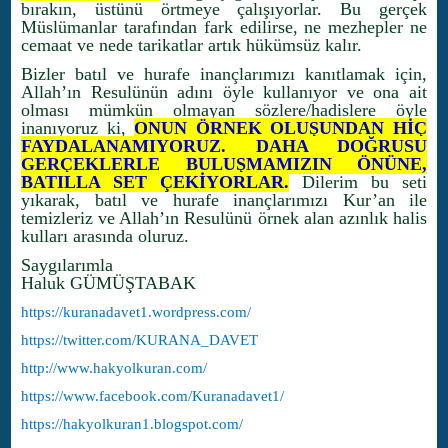
bırakın, üstünü örtmeye çalışıyorlar. Bu gerçek
Müslümanlar tarafından fark edilirse, ne mezhepler ne
cemaat ve nede tarikatlar artık hükümsüz kalır.
Bizler batıl ve hurafe inançlarımızı kanıtlamak için,
Allah’ın Resulünün adını öyle kullanıyor ve ona ait
olması mümkün olmayan sözlere/hadislere öyle
inanıyoruz ki,
ONUN ÖRNEK OLUŞUNDAN HİÇ
FAYDALANAMIYORUZ. DAHA DOĞRUSU
GERÇEKLERLE BULUŞMAMIZIN ÖNÜNE,
BATILLA SET ÇEKİYORLAR.
Dilerim bu seti
yıkarak, batıl ve hurafe inançlarımızı Kur’an ile
temizleriz ve Allah’ın Resulünü örnek alan azınlık halis
kulları arasında oluruz.
Saygılarımla
Haluk GÜMÜŞTABAK
https://kuranadavet1.wordpress.com/
https://twitter.com/KURANA_DAVET
http://www.hakyolkuran.com/
https://www.facebook.com/Kuranadavet1/
https://hakyolkuran1.blogspot.com/