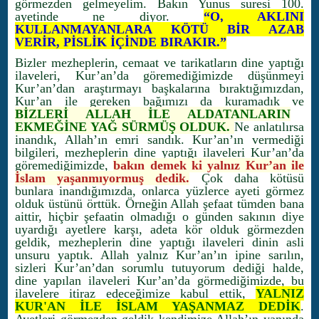
görmezden gelmeyelim. Bakın Yunus suresi 100.
ayetinde ne diyor.
“O, AKLINI
KULLANMAYANLARA KÖTÜ BİR AZAB
VERİR, PİSLİK İÇİNDE BIRAKIR.”
Bizler mezheplerin, cemaat ve tarikatların dine yaptığı
ilaveleri, Kur’an’da göremediğimizde düşünmeyi
Kur’an’dan araştırmayı başkalarına bıraktığımızdan,
Kur’an ile gereken bağımızı da kuramadık ve
BİZLERİ ALLAH İLE ALDATANLARIN
EKMEĞİNE YAĞ SÜRMÜŞ OLDUK.
Ne anlatılırsa
inandık, Allah’ın emri sandık. Kur’an’ın vermediği
bilgileri, mezheplerin dine yaptığı ilaveleri Kur’an’da
göremediğimizde,
bakın demek ki yalnız Kur’an ile
İslam yaşanmıyormuş dedik.
Çok daha kötüsü
bunlara inandığımızda, onlarca yüzlerce ayeti görmez
olduk üstünü örttük. Örneğin Allah şefaat tümden bana
aittir, hiçbir şefaatin olmadığı o günden sakının diye
uyardığı ayetlere karşı, adeta kör olduk görmezden
geldik, mezheplerin dine yaptığı ilaveleri dinin asli
unsuru yaptık. Allah yalnız Kur’an’ın ipine sarılın,
sizleri Kur’an’dan sorumlu tutuyorum dediği halde,
dine yapılan ilaveleri Kur’an’da görmediğimizde, bu
ilavelere itiraz edeceğimize kabul ettik,
YALNIZ
KUR'AN İLE İSLAM YAŞANMAZ DEDİK
.