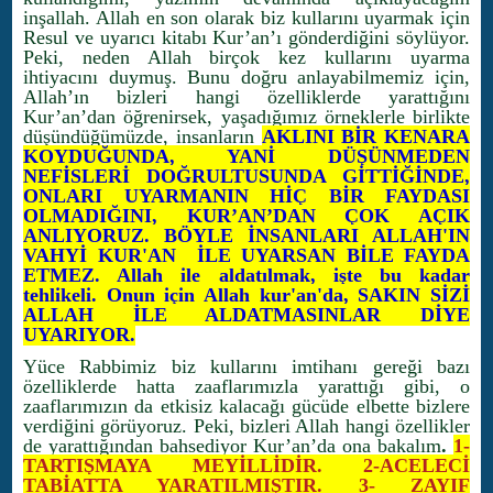
inşallah. Allah en son olarak biz kullarını uyarmak için
Resul ve uyarıcı kitabı Kur’an’ı gönderdiğini söylüyor.
Peki, neden Allah birçok kez kullarını uyarma
ihtiyacını duymuş. Bunu doğru anlayabilmemiz için,
Allah’ın bizleri hangi özelliklerde yarattığını
Kur’an’dan öğrenirsek, yaşadığımız örneklerle birlikte
düşündüğümüzde, insanların
AKLINI BİR KENARA
KOYDUĞUNDA, YANİ DÜŞÜNMEDEN
NEFİSLERİ DOĞRULTUSUNDA GİTTİĞİNDE,
ONLARI UYARMANIN HİÇ BİR FAYDASI
OLMADIĞINI, KUR’AN’DAN ÇOK AÇIK
ANLIYORUZ. BÖYLE İNSANLARI ALLAH'IN
VAHYİ KUR'AN İLE UYARSAN BİLE FAYDA
ETMEZ. Allah ile aldatılmak, işte bu kadar
tehlikeli. Onun için Allah kur'an'da, SAKIN SİZİ
ALLAH İLE ALDATMASINLAR DİYE
UYARIYOR.
Yüce Rabbimiz biz kullarını imtihanı gereği bazı
özelliklerde hatta zaaflarımızla yarattığı gibi, o
zaaflarımızın da etkisiz kalacağı gücüde elbette bizlere
verdiğini görüyoruz. Peki, bizleri Allah hangi özellikler
de yarattığından bahsediyor Kur’an’da ona bakalım
.
1-
TARTIŞMAYA MEYİLLİDİR. 2-ACELECİ
TABİATTA YARATILMIŞTIR. 3- ZAYIF