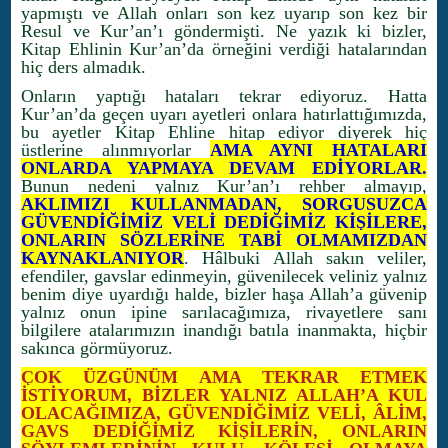
yapmıştı ve Allah onları son kez uyarıp son kez bir
Resul ve Kur’an’ı göndermişti. Ne yazık ki bizler,
Kitap Ehlinin Kur’an’da örneğini verdiği hatalarından
hiç ders almadık.
Onların yaptığı hataları tekrar ediyoruz. Hatta
Kur’an’da geçen uyarı ayetleri onlara hatırlattığımızda,
bu ayetler Kitap Ehline hitap ediyor diyerek hiç
üstlerine alınmıyorlar
AMA AYNI HATALARI
ONLARDA YAPMAYA DEVAM EDİYORLAR.
Bunun nedeni yalnız Kur’an’ı rehber almayıp,
AKLIMIZI KULLANMADAN, SORGUSUZCA
GÜVENDİĞİMİZ VELİ DEDİĞİMİZ KİŞİLERE,
ONLARIN SÖZLERİNE TABİ OLMAMIZDAN
KAYNAKLANIYOR
. Hâlbuki Allah sakın veliler,
efendiler, gavslar edinmeyin, güvenilecek veliniz yalnız
benim diye uyardığı halde, bizler haşa Allah’a güvenip
yalnız onun ipine sarılacağımıza, rivayetlere sanı
bilgilere atalarımızın inandığı batıla inanmakta, hiçbir
sakınca görmüyoruz.
ÇOK ÜZGÜNÜM AMA TEKRAR ETMEK
İSTİYORUM, BİZLER YALNIZ ALLAH’A KUL
OLACAĞIMIZA, GÜVENDİĞİMİZ VELİ, ÂLİM,
GAVS DEDİĞİMİZ KİŞİLERİN, ONLARIN