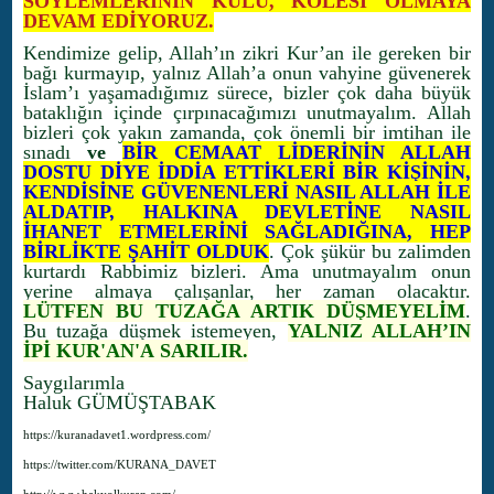
SÖYLEMLERİNİN KULU, KÖLESİ OLMAYA
DEVAM EDİYORUZ.
Kendimize gelip, Allah’ın zikri Kur’an ile gereken bir
bağı kurmayıp, yalnız Allah’a onun vahyine güvenerek
İslam’ı yaşamadığımız sürece, bizler çok daha büyük
bataklığın içinde çırpınacağımızı unutmayalım. Allah
bizleri çok yakın zamanda, çok önemli bir imtihan ile
sınadı
ve
BİR CEMAAT LİDERİNİN ALLAH
DOSTU DİYE İDDİA ETTİKLERİ BİR KİŞİNİN,
KENDİSİNE GÜVENENLERİ NASIL ALLAH İLE
ALDATIP, HALKINA DEVLETİNE NASIL
İHANET ETMELERİNİ SAĞLADIĞINA, HEP
BİRLİKTE ŞAHİT OLDUK
. Çok şükür bu zalimden
kurtardı Rabbimiz bizleri. Ama unutmayalım onun
yerine almaya çalışanlar, her zaman olacaktır.
LÜTFEN BU TUZAĞA ARTIK DÜŞMEYELİM
.
Bu tuzağa düşmek istemeyen,
YALNIZ ALLAH’IN
İPİ KUR'AN'A SARILIR.
Saygılarımla
Haluk GÜMÜŞTABAK
https://kuranadavet1.wordpress.com/
https://twitter.com/KURANA_DAVET