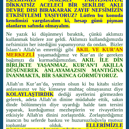
DİKKATSİZ ACELECİ BİR ŞEKİLDE AKLI
DEVRE DIŞI BIRAKARAK ZAYIF NEFSİMİZİN
ETKİSİYLEMİ YAŞIYORUZ? Lütfen bu konuda
kendimizi yargılayalım ki, hesap günü pişman
olanların safında olmayalım.
Ne yazık ki düşünmeyi bıraktık, çünkü aklımızı
kullanmak bizlere zor geldi. Aklımızı kullandığımızda
nefsimizin her istediğini yapamıyoruz da ondan. Bizler
İslam’ı Allah’ın emrettiği gibi
AKIL VE KUR’AN
MERKEZLİ
yaşamadığımız ve Kur’an ile gereken
bağımızı da kurmadığımızdan,
AKIL İLE DİN
BİRLİKTE YAŞANMAZ, KUR’AN’I AKILLA
DÜŞÜNEREK ANLAYAMAZSIN MANTIĞINA
İNANMAKTA, BİR SAKINCA GÖRMÜYORUZ.
Allah’ın Kur’an’da, yemin olsun ki bu kitabı sizler
anlayasınız ve hiç kimseye muhtaç olmayasınız diye
KOLAYLAŞTIRDIK
dediği ayetlerini görmezden
gelerek, adeta Allah’ın dinine müdahale ettik, sakın
dinde bölünmeyin diye uyardığı halde tam tersini
yaparak, kurduğumuz mezheplerin ve rivayetlerin
etkisiyle Allah'ın dinini zorlaştırdık. Zorlaştırdığımız
inancın bu seferde baskısı ve huzursuzluğuyla mutsuz
toplumlar olduk.
ELLERİMİZLE