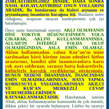
ZORLAŞTIRDIĞIMIZ DİNİDE, DAHA SONRA
NASIL KOLAYLAŞTIRIRIZ ONUN YOLLARINI
ARADIK. Bu hatalarımız da bizleri şeytanın ve
şeytanlaşmış insanların kucağına itti.
Bunların neler
olduğunu, araştıran okuyan kardeşlerimiz çok iyi
hatırlamıştır.
Önce şunu hatırlatmak isterim.
AKLI OLMAYANIN
DİNİ YOKTUR DÜŞÜNCESİNDEN YOLA
ÇIKARAK, AKLINI KULLANMAYANINDA,
ALLAH’IN İSTEDİĞİ YOLDA OLUP
OLMADIĞINDAN, ASLA EMİN OLAMAZ.
Aklını kullanmadan, yalnız Kur’an’ın ipine
sarılmadan körü körüne iman edenleri lütfen
araştırınız, kendisi gibi inanmayanlara karşı
çok aşırı saldırgan, saygısız hatta hakaretlerle,
küfürlerle karşılık verdiklerini görürsünüz.
BUNUN NEDENİ İMANINDAN, İNANCINDAN
EMİN OLMADIKLARINDAN, HATA YAPMA
KORKUSUYLA YAŞADIKLARINDAN AKILCI
VE KUR’AN MERKEZLİ CEVAP
VEREMEDİKLERİNDEN
KAYNAKLANMAKTADIR.
Hatırlatmak isterim
Allah, aklını kullanmayanlar konusunda da çok önemli,
dikkat çekici bir uyarıda bulunuyor. Lütfen bu uyarıyı