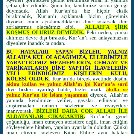
Ayetleri görmezden geldik kendimize Allah’ın yanında
şefaatçiler edindik. Şunu hiç kendimize sorma gereği
duymadık. Allah Kur’an’da biz hiçbir eksik
bırakmadık, Kur’an’ı açıklamak bizim görevimiz
diyorsa, onun açıklamadıklarını dine sokarsak dini
zorlaştırmış olacağımız gibi,
ALLAH’A ŞİRK
KOŞMUŞ OLURUZ DEMEDİK.
Peki neden, çünkü
aklımızı devre dışı bıraktık, Kur’an’ı sen anlayamazsın
diyenlere inandık ta ondan.
BU HATALARI YAPAN BİZLER, YALNIZ
ALLAH’A KUL OLACAĞIMIZA, ELLERİMİZLE
YARATTIĞIMIZ MEZHEPLERİN, CEMAAT VE
TARİKATLARIN DİNE YAPTIĞI İLAVELERİN
VELİ EDİNDİĞİMİZ KİŞİLERİN KULU,
KÖLESİ OLDUK
. Kur’an’da birçok ayetinde düşün
,
aklını kullan ve yalnız Allah’ın ipi Kur’an’a sarıl
diye bizleri uyardığı halde, bizler inatla
akılla ve
yalnız Kur’an ile İslam yaşanmaz
diyerek, Allah’ın
yanında kendimize veliler, gavslar ediniyor ve
araştırmadan onların sözlerine ve rivayetlere
inanıyorsak
,
BİZLERİ DAHA ÇOK ALLAH İLE
ALDATANLAR ÇIKACAKTIR
.
Kur’an’ın genel
çoğunluğu, iman etmeyen ateistlere değil, iman ettiğini
söyleyenlere hitaben, yapılan uyarılarla doludur. Çünkü
iman ettiğini söyleyen Kitap Ehlide aynı hataları