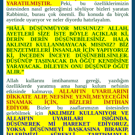
YARATILMIŞTIR.
Peki, bu özelliklerimizin
üstesinden nasıl geleceğimizi söylüyor bizleri yaratan
Rabbimiz, burası çok önemli. Bu konuda da birçok
ayetinde uyarıyor ve neler diyordu hatırlayalım.
“HÂLÂ DÜŞÜNMÜYOR MUSUNUZ? ALLAH,
AYETLERİ SİZE İŞTE BÖYLE AÇIKLAR Kİ,
DERİN DERİN DÜŞÜNEBİLESİNİZ. HALA
AKLINIZI KULLANMAYACAK MISINIZ? BİZ
BENZETMELERİ İNSANLAR İÇİN YAPIYORUZ
Kİ, İNCEDEN İNCEYE DÜŞÜNEBİLSİNLER.
DÜŞÜNÜP TAŞINACAK DA ÖĞÜT KENDİSİNE
YARAYACAK. DİLEYEN ONU DÜŞÜNÜP ÖĞÜT
ALIR.”
Allah kullarını imtihanımız gereği, yazdığım
özelliklerde yaratmış ama hangi kulum nefsinin
etkisinde kalmayıp,
ALLAH'IN UYARILARINI
DİKKATE ALIP, NEFSİNE YENİLMEYECEĞİNİ
SINAMAK İÇİN, BİZLERİ İMTİHAN
EDİYOR.
Bizler bu zaaflarımızın üstesinden
gelebilmek için
AKLIMIZI KULLANIYOR VE
ALLAH’IN UYARILARI IŞIĞINDA,
DÜŞÜNEREK Mİ HAREKET EDİYORUZ,
YOKSA DÜŞÜNMEYİ BAŞKASINA BIRAKIP,
İŞLERİMİZİ SÜREKLİ TARTIŞMAYLA,