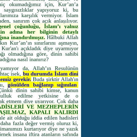
hiç okumadığımız için, Kur’an’a
 saygısızlıklar yapıyoruz ki, bu
larımıza karşılık vermiyor. İslam
den, sanırım çok açık anlaşılıyor.
enel çoğunluğu, İslam’ı yalnız
n adına her bilginin detaylı
ına inandırılmışız.
Hâlbuki Allah
akın Kur’an’ın sınırlarını aşmayın,
 Kur'an'ı açıkladık diye uyarmıyor
ğı olmadığına göre, dinin sahibi
adığına nasıl inanırız?
ayamıyor da, Allah’ın Resulünün
htaç isek,
bu durumda İslam dini
emiz gerekir.
Buda şirktir Allah'ın
amı,
gönülden bağlanıp sığınılan
Çünkü dinin sahibi kimse, kanun
kulluk edilme yetkisine de o
rtak etmem diye uyarıyor. Çok daha
ADİSLERİ VE MEZHEPLERİN
AŞILMAZ, KAPALI KALIRDI
e ait olduğu iddia edilen hadisleri
daha fazla değer vermiş oluruz ki,
 imanımızı kurtarıyor diye ne yazık
nek insana iftira atanların safında