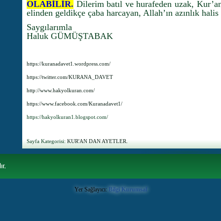
OLABİLİR.
Dilerim batıl ve hurafeden uzak, Kur’an
elinden geldikçe çaba harcayan, Allah’ın azınlık halis
Saygılarımla
Haluk GÜMÜŞTABAK
https://kuranadavet1.wordpress.com/
https://twitter.com/KURANA_DAVET
http://www.hakyolkuran.com/
https://www.facebook.com/Kuranadavet1/
https://hakyolkuran1.blogspot.com/
Sayfa Kategorisi:
KUR'AN DAN AYETLER.
Yer Sağlayıcı:
Bilgi Kurumsal