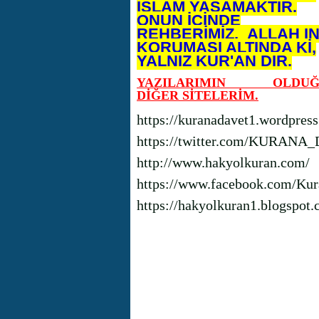
İSLAM YAŞAMAKTIR.
ONUN İÇİNDE
REHBERİMİZ, ALLAH I
KORUMASI ALTINDA Kİ,
YALNIZ KUR'AN DIR.
YAZILARIMIN OLDUĞ
DİĞER SİTELERİM.
https://kuranadavet1.wordpres
https://twitter.com/KURANA
http://www.hakyolkuran.com/
https://www.facebook.com/Kur
https://hakyolkuran1.blogspot.