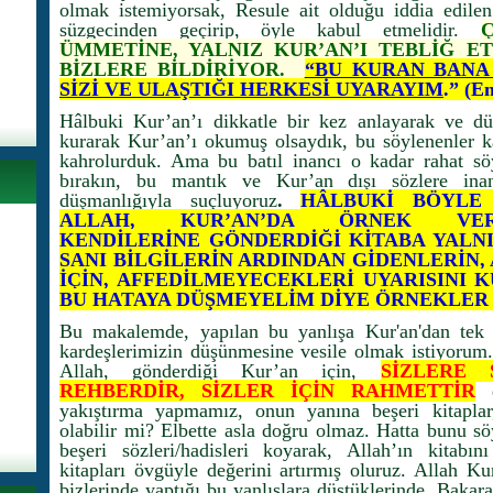
olmak istemiyorsak, Resule ait olduğu iddia edilen
süzgecinden geçirip, öyle kabul etmelidir.
ÜMMETİNE, YALNIZ KUR’AN’I TEBLİĞ ET
BİZLERE BİLDİRİYOR.
“BU KURAN BANA
SİZİ VE ULAŞTIĞI HERKESİ UYARAYIM
.” (E
Hâlbuki Kur’an’ı dikkatle bir kez anlayarak ve düş
kurarak Kur’an’ı okumuş olsaydık, bu söylenenler kar
kahrolurduk. Ama bu batıl inancı o kadar rahat sö
bırakın, bu mantık ve Kur’an dışı sözlere inan
düşmanlığıyla suçluyoruz
.
HÂLBUKİ BÖYLE 
ALLAH, KUR’AN’DA ÖRNEK VE
KENDİLERİNE GÖNDERDİĞİ KİTABA YALNI
SANI BİLGİLERİN ARDINDAN GİDENLERİN,
İÇİN, AFFEDİLMEYECEKLERİ UYARISINI K
BU HATAYA DÜŞMEYELİM DİYE ÖRNEKLER
Bu makalemde, yapılan bu yanlışa Kur'an'dan tek 
kardeşlerimizin düşünmesine vesile olmak istiyorum.
Allah, gönderdiği Kur’an için,
SİZLERE 
REHBERDİR, SİZLER İÇİN RAHMETTİR
d
yakıştırma yapmamız, onun yanına beşeri kitapla
olabilir mi? Elbette asla doğru olmaz. Hatta bunu sö
beşeri sözleri/hadisleri koyarak, Allah’ın kitabı
kitapları övgüyle değerini artırmış oluruz. Allah 
bizlerinde yaptığı bu yanlışlara düştüklerinde, Bakar