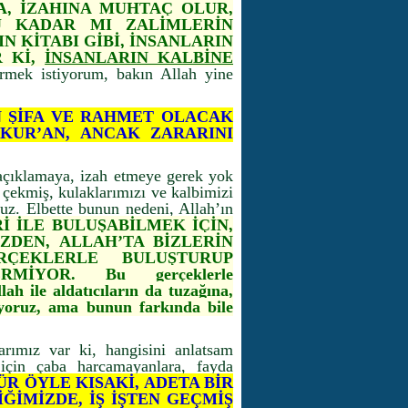
A, İZAHINA MUHTAÇ OLUR,
U KADAR MI ZALİMLERİN
N KİTABI GİBİ, İNSANLARIN
R Kİ,
İNSANLARIN KALBİNE
mek istiyorum, bakın Allah yine
N ŞİFA VE RAHMET OLACAK
 KUR’AN, ANCAK ZARARINI
açıklamaya, izah etmeye gerek yok
e çekmiş, kulaklarımızı ve kalbimizi
uz. Elbette bunun nedeni, Allah’ın
İ İLE BULUŞABİLMEK İÇİN,
ZDEN, ALLAH’TA BİZLERİN
ÇEKLERLE BULUŞTURUP
İYOR. Bu gerçeklerle
lah ile aldatıcıların da tuzağına,
ıyoruz, ama bunun farkında bile
arımız var ki, hangisini anlatsam
için çaba harcamayanlara, fayda
R ÖYLE KISAKİ, ADETA BİR
ĞİMİZDE, İŞ İŞTEN GEÇMİŞ