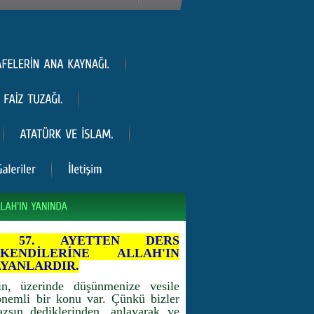
İ 57. AYETTEN DERS
KENDİLERİNE ALLAH'IN
AYANLARDIR.
n, üzerinde düşünmenize vesile
önemli bir konu var. Çünkü bizler
zsın dediklerinden, anlayarak ve