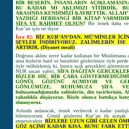
BİR BEŞERİN, İNSANLARIN AÇIKLAMASIN
BU KADAR MI AKLIMIZI YİTİRDİK, B
ARASINDA KENDİMİZİ KAYBETTİK. ALLAH’I
YAZDIĞI HERHANGİ BİR KİTAP VARMIDI
ŞİFA VE RAHMET OLSUN
?
Bir örnek daha ver
Kur’an için ne diyor.
İsra 82:
BİZ KUR’AN’DAN, MÜ’MİNLER İÇİ
ŞEYLER İNDİRİYORUZ. ZALİMLERİN İSE
ARTIRIR. (Diyanet meali)
Doğrusu aklını zerre kadar kullanan bir Müslümana 
ama bizlerin batıl ve hurafeler gözlerimize öyle perd
öyle mühürlemiş ki, bunca açık gerçekleri göremiyor
NUR saçan vahyi,
ŞİFA DAĞITAN GERÇEKLER
BİZLER HİÇ BİR ÇABA GÖSTERMEDİĞİMİ
GÖNÜL GÖZÜNÜ AÇMIYOR VE GER
GÖNLÜMÜZE, RUHUMUZA ŞİFA VERM
buluşamadığımızda zalimlerin, din tacirlerinin, Al
rahatlıkla düşüyoruz. Böyle olunca battıkça bat
olamıyoruz.
Aslında anlatacak, örnek verilecek o kadar yanlışl
bilemiyorum. Gönül gözlerini Kur’an ile açmak 
etmeyecektir.
BİZLERE UZUN GİBİ GELEN ÖMÜ
GÖZ AÇIMI KADAR KISA. BUNU FARK ETTİ