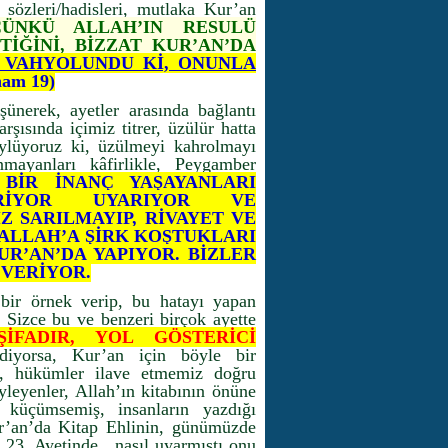
 sözleri/hadisleri, mutlaka Kur’an
ÇÜNKÜ ALLAH’IN RESULÜ
TİĞİNİ, BİZZAT KUR’AN’DA
 VAHYOLUNDU Kİ, ONUNLA
nam 19)
ünerek, ayetler arasında bağlantı
şısında içimiz titrer, üzülür hatta
ylüyoruz ki, üzülmeyi kahrolmayı
mayanları kâfirlikle, Peygamber
BİR İNANÇ YAŞAYANLARI
RİYOR UYARIYOR VE
Z SARILMAYIP, RİVAYET VE
 ALLAH’A ŞİRK KOŞTUKLARI
UR’AN’DA YAPIYOR. BİZLER
 VERİYOR.
bir örnek verip, bu hatayı yapan
 Sizce bu ve benzeri birçok ayette
ŞİFADIR, YOL GÖSTERİCİ
iyorsa, Kur’an için böyle bir
r, hükümler ilave etmemiz doğru
yleyenler, Allah’ın kitabının önüne
nı küçümsemiş, insanların yazdığı
Kur’an’da Kitap Ehlinin, günümüzde
a 23. Ayetinde, nasıl uyarmıştı onu