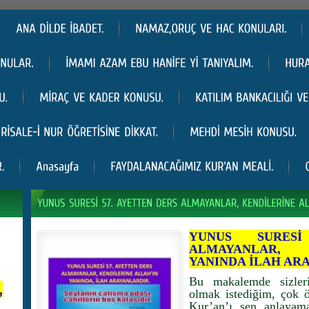
YUNUS SURES
ALMAYANLAR, 
YANINDA İLAH AR
Bu makalemde sizleri
,
olmak istediğim, çok 
Kur’an’ı sen anlayama