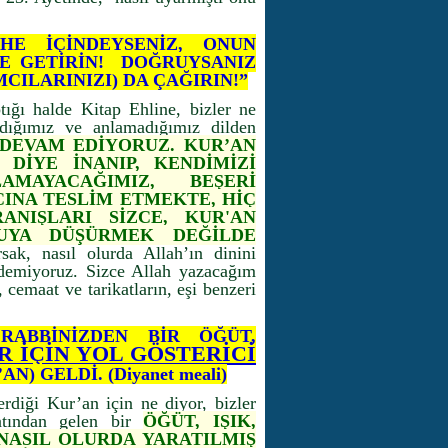
HE İÇİNDEYSENİZ, ONUN
RE GETİRİN! DOĞRUYSANIZ
CILARINIZI) DA ÇAĞIRIN!”
ığı halde Kitap Ehline, bizler ne
dığımız ve anlamadığımız dilden
 DEVAM EDİYORUZ. KUR’AN
 DİYE İNANIP, KENDİMİZİ
MAYACAĞIMIZ, BEŞERİ
CINA TESLİM ETMEKTE, HİÇ
NIŞLARI SİZCE, KUR'AN
UYA DÜŞÜRMEK DEĞİLDE
ak, nasıl olurda Allah’ın dinini
 edemiyoruz. Sizce Allah yazacağım
 cemaat ve tarikatların, eşi benzeri
RABBİNİZDEN BİR ÖĞÜT,
R İÇİN YOL GÖSTERİCİ
N) GELDİ. (Diyanet meali)
rdiği Kur’an için ne diyor, bizler
atından gelen bir
ÖĞÜT, IŞIK,
NASIL OLURDA YARATILMIŞ