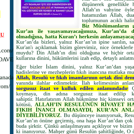
düşünerek genellikle 
Allah’ın vahyine öyle
N
hatamızdan Allah, dua
toplumunun acıklı halin
Biz Müslümanların g
Kur’an ile yaşayamayacağımıza, Kur’an’da di
U
olmadığına, hatta Kuran’ı herkesin anlayamayacağ
Kur’an’da bizleri, yalnız Kur’an’ın ipine sarılın, s
Kur'an'ı açıklamak bizim görevimiz, nice örneklerle
s.com/
muydu? Din Allah’ın dini olduğuna ve hiçbir orta
kullarına dinini, hükümlerini izah edip, detaylı anlatm
_DAVET
Eğer bizler İslam dinini, yalnız Kur’an’dan yaş
hadislerine ve mezheplerin fıkıh inancına mutlaka mu
anadavet1/
Allah, Resulü ve fıkıh imamlarının ortak dini dem
yanında ilahlar edinmektir. İlah kelimesinin anl
com/
sorgusuz itaat ve kulluk edilen anlamındadır
.
koymaya, din adına sorgusuz itaat edilip 
sahiptir. Hatırlatırım Allah hükmüme hiç kimseyi o
kötüsü,
ALLAH’IN RESULÜNÜN RİVAYET H
FIKIH İNANCI OLMASAYDI, KUR’AN ANL
DİYEBİLİYORUZ
. Bu düşünceye inanıyorsak, Resul
Kur’an’ın önüne geçirmiş, ona haşa Kur’an’dan çok 
buda şirktir. Çünkü anlaşılmayanı açıklıyor ve bizim
ki inanıyoruz. Mahşer günü Resulün şahitliğinde, O ör