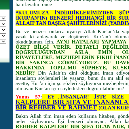
hatırlayalım önce
“KULUMUZA İNDİRDİKLERİMİZDEN ŞÜP
(KUR’AN’IN) BENZERİ HERHANGİ BİR SU
ALLAH’TAN BAŞKA ŞAHİTLERİNİZİ (YARDIM
Bu ve benzeri onlarca uyarıyı Allah Kur’an’da yapt
yazık ki anlayarak ve düşünerek Kur’an’ı okuma
okuduğumuz için,
AYNI HATALARI YAPMAYA
ÖZET BİLGİ VERİR, DETAYLI DEĞİLDİR
DOĞRULUĞUNDAN ASLA EMİN OLA
RİVAYETLERE, MEZHEPLERİN FIKIH İNAN
BİR SAKINCA GÖRMÜYORUZ. BU DAVRA
HAKKINDA TOPLUMU ŞÜPHEYE, KUŞK
NEDİR?
Din Allah’ın dini olduğuna iman ediyors
insanların söylemleri ile yaşarız, bunu da mı akıl
ayette, Kur’an için şu sözleri söylüyorsa mezheplerin,
olmayan Kur’an için söyledikleri doğru olabilir mi?
Yunus 57
:
EY İNSANLAR! İŞTE SİZE 
KALPLERE BİR ŞİFÂ VE İNANANLA
BİR REHBER VE RAHMET
(OLAN KUR’A
Bakın Allah tüm iman eden kullarına hitaben, gönde
neler söylüyoruz. Eşi benzeri olmayan, Allah k
REHBER KALPLERE BİR ŞİFA OLAN NUR, 