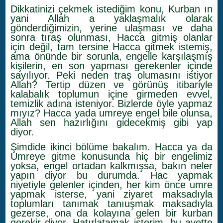
Dikkatinizi çekmek istediğim konu, Kurban ın
yani Allah a yaklaşmalık olarak
gönderdiğimizin, yerine ulaşması ve daha
sonra tıraş olunması, Hacca gitmiş olanlar
için değil, tam tersine Hacca gitmek istemiş,
ama önünde bir sorunla, engelle karşılaşmış
kişilerin, en son yapması gerekenler içinde
sayılıyor. Peki neden traş olumasını istiyor
Allah? Tertip düzen ve görünüş itibariyle
kalabalık toplumun içine girmeden evvel,
temizlik adına isteniyor. Bizlerde öyle yapmaz
mıyız? Hacca yada umreye engel bile olunsa,
Allah sen hazırlığını gidecekmiş gibi yap
diyor.
Şimdide ikinci bölüme bakalım. Hacca ya da
Umreye gitme konusunda hiç bir engelimiz
yoksa, engel ortadan kalkmışsa, bakın neler
yapın diyor bu durumda. Hac yapmak
niyetiyle gelenler içinden, her kim önce umre
yapmak isterse, yani ziyaret maksadıyla
toplumları tanımak tanıuşmak maksadıyla
gezerse, ona da kolayına gelen bir kurban
gerekir diyor. Hatırlatamak isterim, bu ayette