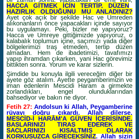
HACCA GİTMEK İÇİN TERTİP, DÜZEN
HAZIRLIK OLDUĞUNU MU ANLADINIZ?
Ayet çok açık bir şekilde Hac ve Umreden
alıkonanların önce yapacakları içinde sayıyor
bu uygulamayı. Peki, bizler ne yapıyoruz?
Hacca ve Umreye gittiğimizde yapıyoruz, o
kalabalık toplumun içine, saçımızı yada diğer
bölgelerimizi traş etmeden, tertip düzen
almadan. Hem de ibadetimizi, tavafımızı
yapıp ihramdan çıkarken, yani Hac görevimiz
bittikten sonra. Yorum ve karar sizlerin.
Şimdide bu konuyla ilgili vereceğim diğer bir
ayete göz atalım. Ayette peygamberimizin ve
iman edenlerin Mescidi Haram a girmekte
zorlandıkları, engel olunduklarından
bahsediyor ve bakın ne diyor.
Fetih 27:
Andolsun ki Allah, Peygamberine
rüyayı doğru çıkardı. Allah dilerse,
MESCİD-İ HARÂM'A GÜVEN İÇERİSİNDE,
BAŞLARINIZI TIRAŞ EDEREK VE
SAÇLARINIZI KISALTMIŞ OLARAK
KORKUSUZCA GİRECEKSİNİZ
. Allah sizin