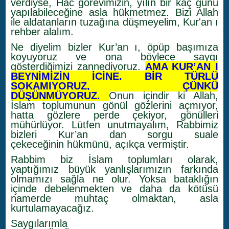
verdiyse, Hac görevimizin, yılın bir kaç günü
yapılabileceğine asla hükmetmez. Bizi Allah
ile aldatanların tuzağına düşmeyelim, Kur'an ı
rehber alalım.
Ne diyelim bizler Kur’an ı, öpüp başımıza
koyuyoruz ve ona böylece saygı
gösterdiğimizi zannediyoruz.
AMA KUR’AN I
BEYNİMİZİN İÇİNE, BİR TÜRLÜ
SOKAMIYORUZ, ÇÜNKÜ
DÜŞÜNMÜYORUZ.
Onun içindir ki Allah,
İslam toplumunun gönül gözlerini açmıyor,
hatta gözlere perde çekiyor, gönülleri
mühürlüyor. Lütfen unutmayalım, Rabbimiz
bizleri Kur’an dan sorgu suale
çekeceğinin hükmünü, açıkça vermiştir.
Rabbim biz İslam toplumları olarak,
yaptığımız büyük yanlışlarımızın farkında
olmamızı sağla ne olur. Yoksa bataklığın
içinde debelenmekten ve daha da kötüsü
namerde muhtaç olmaktan, asla
kurtulamayacağız.
Saygılarımla