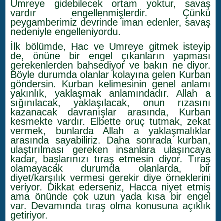
Umreye gidebilecek ortam yoktur, savaş
vardır engellenmişlerdir. Çünkü
peygamberimiz devrinde iman edenler, savaş
nedeniyle engelleniyordu.
İlk bölümde, Hac ve Umreye gitmek isteyip
de, önüne bir engel çıkanların yapması
gerekenlerden bahsediyor ve bakın ne diyor.
Böyle durumda olanlar kolayına gelen Kurban
göndersin. Kurban kelimesinin genel anlamı
yakınlık, yaklaşmak anlamındadır. Allah a
sığınılacak, yaklaşılacak, onun rızasını
kazanacak davranışlar arasında, Kurban
kesmekte vardır. Elbette oruç tutmak, zekat
vermek, bunlarda Allah a yaklaşmalıklar
arasında sayabiliriz. Daha sonrada kurban,
ulaştırılması gereken insanlara ulaşıncaya
kadar, başlarınızı tıraş etmesin diyor.
Tıraş
olamayacak durumda olanlarda, bir
diyet/karşılık vermesi gerekir diye örneklerini
veriyor.
Dikkat ederseniz, Hacca niyet etmiş
ama önünde çok uzun yada kısa bir engel
var. Devamında tıraş olma konusuna açıklık
getiriyor.