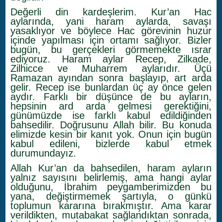
Değerli din kardeşlerim. Kur’an Hac
aylarında, yani haram aylarda, savaşı
yasaklıyor ve böylece Hac görevinin huzur
içinde yapılması için ortamı sağlıyor. Bizler
bugün, bu gerçekleri görmemekte ısrar
ediyoruz. Haram aylar Recep, Zilkade,
Zilhicce ve Muharrem aylarıdır. Üçü
Ramazan ayından sonra başlayıp, art arda
gelir. Recep ise bunlardan üç ay önce gelen
aydır. Farklı bir düşünce de bu ayların,
hepsinin ard arda gelmesi gerektiğini,
günümüzde ise farklı kabul edildiğinden
bahsedilir. Doğrusunu Allah bilir. Bu konuda
elimizde kesin bir kanıt yok. Onun için bugün
kabul edileni, bizlerde kabul etmek
durumundayız.
Allah Kur’an da bahsedilen, haram ayların
yalnız sayısını belirlemiş, ama hangi aylar
olduğunu, İbrahim peygamberimizden bu
yana, değiştirmemek şartıyla, o günkü
toplumun kararına bırakmıştır. Ama karar
verildikten, mutabakat sağlandıktan sonrada,