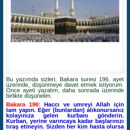
Bu yazımda sizleri, Bakara suresi 196. ayet
üzerinde, düşünmeye davet etmek istiyorum.
Önce ayeti yazalım, daha sonrada üzerinde
birlikte düşünelim.
Bakara 196:
Haccı ve umreyi Allah için
tam yapın. Eğer (bunlardan) alıkonursanız
kolayınıza gelen kurbanı gönderin.
Kurban, yerine varıncaya kadar başlarınızı
tıraş etmeyin. Sizden her kim hasta olursa