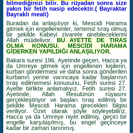
bilmediğinizi bilir. Bu rüyadan sonra size
yakın bir fetih nasip edecektir.( Bayraktar
Bayraklı meali)
Buradan da anlaşılıyor ki, Mescidi Harama
gitmek için engellenenler, tertemiz tıraş olmuş
bir şekilde Kabeyi ziyarete girebileceklerini
Allah müjdeliyor.
BU AYETTE DE TIRAŞ
OLMA KONUSU, MESCİDİ HARAMA
GİDERKEN YAPILDIĞI ANLAŞILIYOR.
Bakara suresi 196. Ayetinde geçen, Hacca ya
da Umreye gitmek için engellenen kişilerin,
kurban göndermesi ve daha sonra gönderilen
kurbanın yerine varıncaya kadar başlarının
tıraş edilmemesi konusunu, Fetih suresi 27.
Ayetle birlikte anlamalıyız. Fetih suresi 27.
Ayetinde, Allah Resulünün rüyasını
gerçekleştiriyor ve başları tıraş edilmiş bir
şekilde Mescidi Harama girecekleri bilgisi
veriliyor. Özet olarak şöyle söyleyebiliriz,
Hacca ya da Umreye niyet edilmiş, geçici bir
engelle karşılaşılmış, bu engel geçinceye
kadar bir zaman tanınmış.