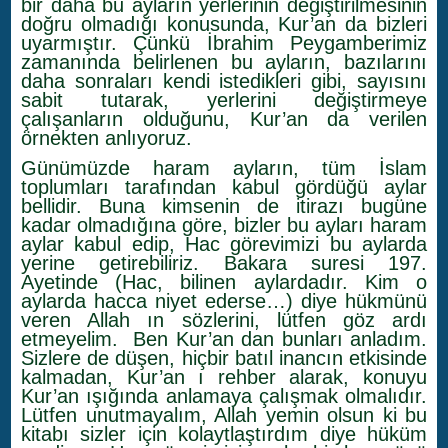
bir daha bu ayların yerlerinin değiştirilmesinin
doğru olmadığı konusunda, Kur’an da bizleri
uyarmıştır. Çünkü İbrahim Peygamberimiz
zamanında belirlenen bu ayların, bazılarını
daha sonraları kendi istedikleri gibi, sayısını
sabit tutarak, yerlerini değiştirmeye
çalışanların olduğunu, Kur’an da verilen
örnekten anlıyoruz.
Günümüzde haram ayların, tüm İslam
toplumları tarafından kabul gördüğü aylar
bellidir. Buna kimsenin de itirazı bugüne
kadar olmadığına göre, bizler bu ayları haram
aylar kabul edip, Hac görevimizi bu aylarda
yerine getirebiliriz. Bakara suresi 197.
Ayetinde (Hac, bilinen aylardadır. Kim o
aylarda hacca niyet ederse…) diye hükmünü
veren Allah ın sözlerini, lütfen göz ardı
etmeyelim. Ben Kur’an dan bunları anladım.
Sizlere de düşen, hiçbir batıl inancın etkisinde
kalmadan, Kur’an ı rehber alarak, konuyu
Kur’an ışığında anlamaya çalışmak olmalıdır.
Lütfen unutmayalım, Allah yemin olsun ki bu
kitabı sizler için kolaytlaştırdım diye hüküm