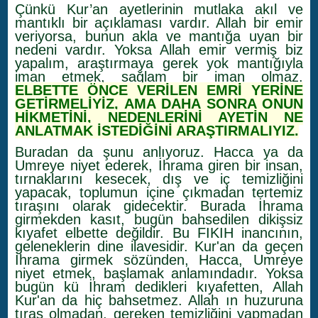
Çünkü Kur’an ayetlerinin mutlaka akıl ve
mantıklı bir açıklaması vardır. Allah bir emir
veriyorsa, bunun akla ve mantığa uyan bir
nedeni vardır. Yoksa Allah emir vermiş biz
yapalım, araştırmaya gerek yok mantığıyla
iman etmek, sağlam bir iman olmaz.
ELBETTE ÖNCE VERİLEN EMRİ YERİNE
GETİRMELİYİZ, AMA DAHA SONRA ONUN
HİKMETİNİ, NEDENLERİNİ AYETİN NE
ANLATMAK İSTEDİĞİNİ ARAŞTIRMALIYIZ.
Buradan da şunu anlıyoruz. Hacca ya da
Umreye niyet ederek, İhrama giren bir insan,
tırnaklarını kesecek, dış ve iç temizliğini
yapacak, toplumun içine çıkmadan tertemiz
tıraşını olarak gidecektir. Burada İhrama
girmekden kasıt, bugün bahsedilen dikişsiz
kıyafet elbette değildir. Bu FIKIH inancının,
geleneklerin dine ilavesidir. Kur'an da geçen
İhrama girmek sözünden, Hacca, Umreye
niyet etmek, başlamak anlamındadır. Yoksa
bugün kü İhram dedikleri kıyafetten, Allah
Kur'an da hiç bahsetmez. Allah ın huzuruna
tıraş olmadan, gereken temizliğini yapmadan