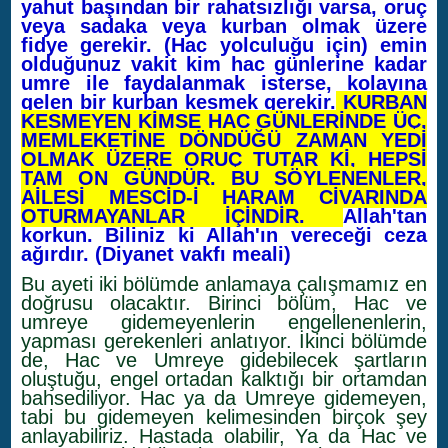
yahut başından bir rahatsızlığı varsa, oruç
veya sadaka veya kurban olmak üzere
fidye gerekir. (Hac yolculuğu için) emin
olduğunuz vakit kim hac günlerine kadar
umre ile faydalanmak isterse, kolayına
gelen bir kurban kesmek gerekir.
KURBAN
KESMEYEN KİMSE HAC GÜNLERİNDE ÜÇ,
MEMLEKETİNE DÖNDÜĞÜ ZAMAN YEDİ
OLMAK ÜZERE ORUÇ TUTAR Kİ, HEPSİ
TAM ON GÜNDÜR. BU SÖYLENENLER,
AİLESİ MESCİD-İ HARAM CİVARINDA
OTURMAYANLAR İÇİNDİR.
Allah'tan
korkun. Biliniz ki Allah'ın vereceği ceza
ağırdır. (Diyanet vakfı meali)
Bu ayeti iki bölümde anlamaya çalışmamız en
doğrusu olacaktır. Birinci bölüm, Hac ve
umreye gidemeyenlerin engellenenlerin,
yapması gerekenleri anlatıyor. İkinci bölümde
de, Hac ve Umreye gidebilecek şartların
oluştuğu, engel ortadan kalktığı bir ortamdan
bahsediliyor. Hac ya da Umreye gidemeyen,
tabi bu gidemeyen kelimesinden birçok şey
anlayabiliriz. Hastada olabilir, Ya da Hac ve