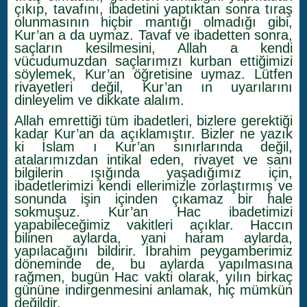
çıkıp, tavafını, ibadetini yaptıktan sonra tıraş
olunmasının hiçbir mantığı olmadığı gibi,
Kur’an a da uymaz. Tavaf ve ibadetten sonra,
saçların kesilmesini, Allah a kendi
vücudumuzdan saçlarımızı kurban ettiğimizi
söylemek, Kur’an öğretisine uymaz. Lütfen
rivayetleri değil, Kur’an ın uyarılarını
dinleyelim ve dikkate alalım.
Allah emrettiği tüm ibadetleri, bizlere gerektiği
kadar Kur’an da açıklamıştır. Bizler ne yazık
ki İslam ı Kur’an sınırlarında değil,
atalarımızdan intikal eden, rivayet ve sanı
bilgilerin ışığında yaşadığımız için,
ibadetlerimizi kendi ellerimizle zorlaştırmış ve
sonunda işin içinden çıkamaz bir hale
sokmuşuz. Kur’an Hac ibadetimizi
yapabileceğimiz vakitleri açıklar. Haccın
bilinen aylarda, yani haram aylarda,
yapılacağını bildirir. İbrahim peygamberimiz
döneminde de, bu aylarda yapılmasına
rağmen, bugün Hac vakti olarak, yılın birkaç
gününe indirgenmesini anlamak, hiç mümkün
değildir.