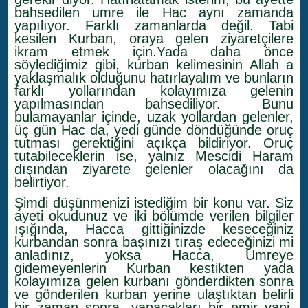
bahsedilen umre ile Hac aynı zamanda
yapılıyor. Farklı zamanlarda değil. Tabi
kesilen Kurban, oraya gelen ziyaretçilere
ikram etmek için.Yada daha önce
söylediğimiz gibi, kurban kelimesinin Allah a
yaklaşmalık olduğunu hatırlayalım ve bunların
farklı yollarından kolayımıza gelenin
yapılmasından bahsediliyor. Bunu
bulamayanlar içinde, uzak yollardan gelenler,
üç gün Hac da, yedi günde döndüğünde oruç
tutması gerektiğini açıkça bildiriyor. Oruç
tutabileceklerin ise, yalnız Mescidi Haram
dışından ziyarete gelenler olacağını da
belirtiyor.
Şimdi düşünmenizi istediğim bir konu var. Siz
ayeti okudunuz ve iki bölümde verilen bilgiler
ışığında, Hacca gittiğinizde keseceğiniz
kurbandan sonra başınızı tıraş edeceğinizi mi
anladınız, yoksa Hacca, Umreye
gidemeyenlerin Kurban kestikten yada
kolayımıza gelen kurbanı gönderdikten sonra
ve gönderilen kurban yerine ulaştıktan belirli
bir zaman sonra, yapacakları bir emir yani,