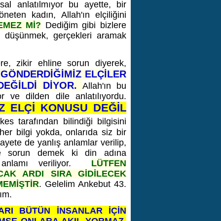
al anlatılmıyor bu ayette, bir
ten kadın, Allah'ın elçiliğini
EMEZ Mİ?
Dediğim gibi bizlere
de düşünmek, gerçekleri aramak
e, zikir ehline sorun diyerek,
GÖNDERDİĞİMİZ ELÇİLER
DEĞİLDİ DİYOR.
Allah'ın bu
r ve dilden dile anlatılıyordu.
IZ ELÇİ KONUSU DEĞİL
es tarafından bilindiği bilgisini
her bilgi yokda, onlarıda siz bir
yete de yanlış anlamlar verilip,
ine sorun demek ki din adına
ş anlamı veriliyor.
LÜTFEN
CAK ARDI SIRA GİDİLECEK
MEMİŞTİR
. Gelelim Ankebut 43.
ım.
NLARI BÜTÜN İNSANLAR İÇİN