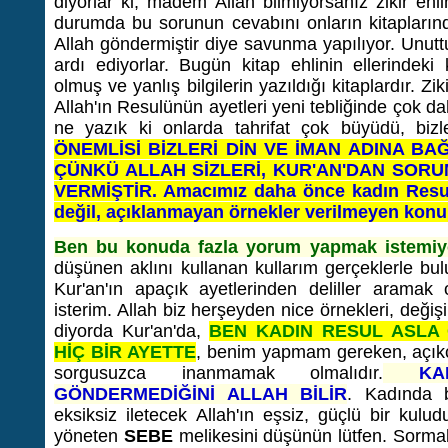
diyorlar ki, madem Allah bilmiyorsanız zikir ehli
durumda bu sorunun cevabını onların kitapların
Allah göndermiştir diye savunma yapılıyor. Unut
ardı ediyorlar. Bugün kitap ehlinin ellerindeki
olmuş ve yanlış bilgilerin yazıldığı kitaplardır. Zi
Allah'ın Resulünün ayetleri yeni tebliğinde çok
ne yazık ki onlarda tahrifat çok büyüdü, biz
ÖNEMLİSİ BİZLERİ DİN VE İMAN ADINA BAĞ
ÇÜNKÜ ALLAH SİZLERİ, KUR'AN'DAN SO
VERMİŞTİR. Amacımız daha önce kadın Resul
değil, açıklanmayan örnekler verilmeyen konul
Ben bu konuda fazla yorum yapmak istemiy
düşünen aklını kullanan kullarım gerçeklerle bul
Kur'an'ın apaçık ayetlerinden deliller arama
isterim. Allah biz herşeyden nice örnekleri, değişi
diyorda Kur'an'da,
BEN KADIN RESUL ASLA
HİÇ BİR AYETTE
, benim yapmam gereken, açık
sorgusuzca inanmamak olmalıdır.
KADI
GÖNDERMEDİĞİNİ ALLAH BİLİR
. Kadında b
eksiksiz iletecek Allah'ın eşsiz, güçlü bir kul
yöneten
SEBE
melikesini düşünün lütfen. Sormak 