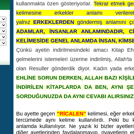
kullanmakta özen gösteriyorlar.
Tekrar etmek ge
kelimesine erkekler anlamı verile
yalnız
ERKEKLERDEN
göndermiş anlamını çık
ADAMLAR, İNSANLAR ANLAMINDADIR, C
KELİMESİDE GENEL ANLAMDA İNSAN, KİMSE
Çünkü ayetin indirilmesindeki amacı Kitap Eh
gelmelerini istemeleri üzerine indirilmiş, Allah'
olan Resuller gönderdik diyor. Kadın yada erk
EHLİNE SORUN DERKEN, ALLAH BAZI KİŞİ
İNDİRİLEN KİTAPLARDA DA BEN, AYNI Ş
SORDUĞUNUZDA DA AYNI CEVABI ALIRSINI
Bu ayette geçen
"RİCALEN"
kelimesi, eğer erke
tercümede aynı kelime kullanılırdı. Peki bu 
anlamda kullanılıyor. Ne yazık ki bizler ayetler
diğer ayetlerinden faydalanmayıp, rivayetlerin et