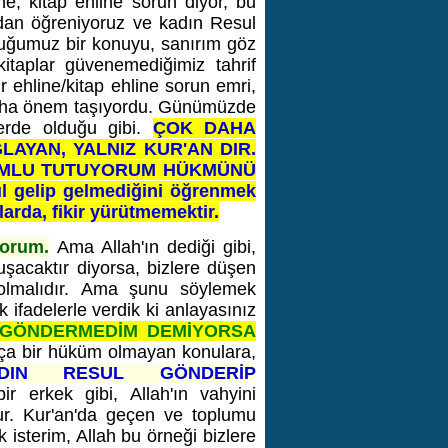
ne, kitap ehline sorun diyor, bu
dan öğreniyoruz ve kadın Resul
tuğumuz bir konuyu, sanırım göz
 kitaplar güvenemediğimiz tahrif
kir ehline/kitap ehline sorun emri,
 daha önem taşıyordu. Günümüzde
lerde olduğu gibi.
ÇOK DAHA
LAYAN, YALNIZ KUR'AN DIR.
RUMLU TUTUYORUM HÜKMÜNÜ
 gelip gelmediğini öğrenmek
arda, fikir yürütmemektir.
orum.
Ama Allah'ın dediği gibi,
uşacaktır diyorsa, bizlere düşen
k olmalıdır. Ama şunu söylemek
k ifadelerle verdik ki anlayasınız
 GÖNDERMEDİM DEMİYORSA
ça bir hüküm olmayan konulara,
N RESUL GÖNDERİP
ir erkek gibi, Allah'ın vahyini
udur. Kur'an'da geçen ve toplumu
isterim, Allah bu örneği bizlere