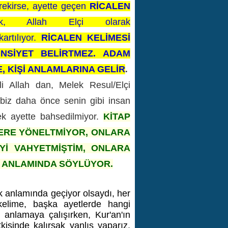
rekirse, ayette geçen
RİCALEN
rek, Allah Elçi olarak
artılıyor.
RİCALEN KELİMESİ
İNSİYET BELİRTMEZ. ADAM
, KİŞİ ANLAMLARINA GELİR
.
li Allah dan, Melek Resul/Elçi
ta biz daha önce senin gibi insan
ek ayette bahsedilmiyor.
KİTAP
LERE YÖNELTMİYOR, ONLARA
EYİ VAHYETMİŞTİM, ONLARA
Z ANLAMINDA SÖYLÜYOR.
k anlamında geçiyor olsaydı, her
kelime, başka ayetlerde hangi
i anlamaya çalışırken, Kur'an'ın
kisinde kalırsak yanlış yaparız,