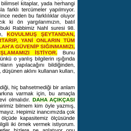
 bilimsel kitaplar, yada herhangi
sla farklı tercümeler yapılmıyor.
ince neden bu farklılıklar oluyor
ık ki ön yargılarımızın, batıl
lbuki Rabbimiz Nahl suresi 98.
ce,
KOVULMUŞ ŞEYTANDAN,
TARIP, YANİ ONLARIN TÜM
LAH'A GÜVENİP SIĞINMAMIZI,
LAMAMIZI İSTİYOR.
Bunu
nkü o yanlış bilgilerin ışığında
arın yapılacağını bildiğinden,
, düşünen aklını kullanan kulları,
diği, hiç bahsetmediği bir anlam
 farkına varmak için, bu amaçla
evi olmalıdır.
DAHA AÇIKÇASI
birimiz bilmem kim öyle yazmış,
lamayız. Hepimiz inancımızda çok
ği ölçüde kapasitemiz ölçüsünde
lgili iki örnek vermek istiyorum.
ler bizlere ne anlatıyor onu