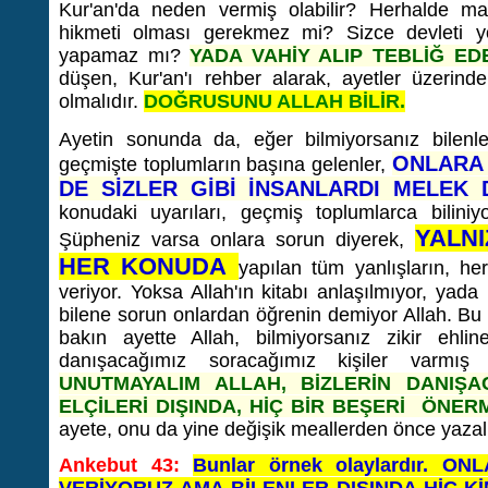
Kur'an'da neden vermiş olabilir? Herhalde mas
hikmeti olması gerekmez mi? Sizce devleti yöne
yapamaz mı?
YADA VAHİY ALIP TEBLİĞ ED
düşen, Kur'an'ı rehber alarak, ayetler üzerin
olmalıdır.
DOĞRUSUNU ALLAH BİLİR.
Ayetin sonunda da, eğer bilmiyorsanız bilenler
ONLARA 
geçmişte toplumların başına gelenler,
DE SİZLER GİBİ İNSANLARDI MELEK 
konudaki uyarıları, geçmiş toplumlarca biliniyo
YALN
Şüpheniz varsa onlara sorun diyerek,
HER KONUDA
yapılan tüm yanlışların, herk
veriyor. Yoksa Allah'ın kitabı anlaşılmıyor, yada 
bilene sorun onlardan öğrenin demiyor Allah. Bu a
bakın ayette Allah, bilmiyorsanız zikir ehl
danışacağımız soracağımız kişiler varmı
UNUTMAYALIM ALLAH, BİZLERİN DANIŞA
ELÇİLERİ DIŞINDA, HİÇ BİR BEŞERİ ÖNER
ayete, onu da yine değişik meallerden önce yazal
Ankebut 43:
Bunlar örnek olaylardır. O