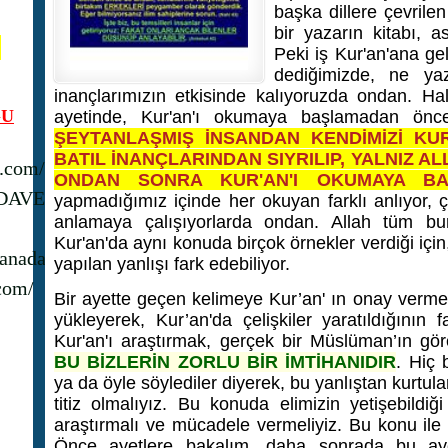
başka dillere çevrilen
bir yazarın kitabı, a
N
Peki iş Kur'an'ana gel
dediğimizde, ne yaz
inançlarımızın etkisinde kalıyoruzda ondan. Ha
U
ayetinde, Kur'an'ı okumaya başlamadan ön
ŞEYTANLAŞMIŞ İNSANDAN KENDİMİZİ KUR
BATIL İNANÇLARINDAN SIYRILIP, YALNIZ AL
s.com/
ONDAN SONRA KUR'AN'I OKUMAYA BAŞ
_DAVET
yapmadığımız içinde her okuyan farklı anlıyor, çü
anlamaya çalışıyorlarda ondan. Allah tüm bunl
Kur'an'da aynı konuda birçok örnekler verdiği için
anadavet1/
yapılan yanlışı fark edebiliyor.
com/
Bir ayette geçen kelimeye Kur’an' ın onay verme
yükleyerek, Kur’an'da çelişkiler yaratıldığının
Kur'an'ı araştırmak, gerçek bir Müslüman’ın gör
BU BİZLERİN ZORLU BİR İMTİHANIDIR
. Hiç 
ya da öyle söylediler diyerek, bu yanlıştan kurtu
titiz olmalıyız. Bu konuda elimizin yetişebildi
araştırmalı ve mücadele vermeliyiz. Bu konu ile i
Önce ayetlere bakalım, daha sonrada bu ayet