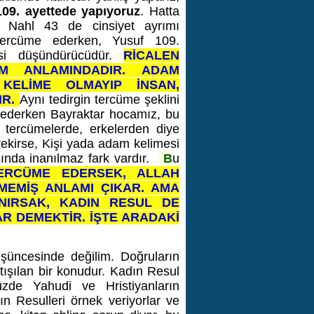
109. ayettede yapıyoruz
. Hatta
 Nahl 43 de cinsiyet ayrımı
ercüme ederken, Yusuf 109.
i düşündürücüdür.
RİCALEN
AM ANLAMINDADIR. ADAM
 KELİME OLMAYIP İNSAN,
R.
Aynı tedirgin tercüme şeklini
 ederken Bayraktar hocamız, bu
tercümelerde, erkelerden diye
erekirse, Kişi yada adam kelimesi
asında inanılmaz fark vardır.
B
u
ERCÜME EDERSEK, ALLAH
MEMİŞ ANLAMI ÇIKAR. AMA
ANIRSAK, KADIN RESUL DE
R DEMEKTİR. İŞTE ARADAKİ
üşüncesinde değilim. Doğruların
ışılan bir konudur. Kadın Resul
müzde Yahudi ve Hristiyanların
ın Resulleri örnek veriyorlar ve