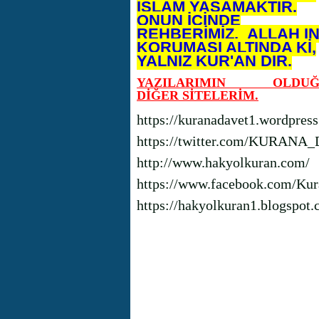
İSLAM YAŞAMAKTIR.
ONUN İÇİNDE
REHBERİMİZ, ALLAH I
KORUMASI ALTINDA Kİ,
YALNIZ KUR'AN DIR.
YAZILARIMIN OLDUĞ
DİĞER SİTELERİM.
https://kuranadavet1.wordpres
https://twitter.com/KURANA
http://www.hakyolkuran.com/
https://www.facebook.com/Kur
https://hakyolkuran1.blogspot.