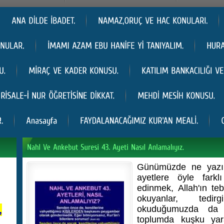
Günümüzde ne yazık 
ayetlere öyle farklı
edinmek, Allah'ın teb
okuyanlar, tedir
,
okuduğumuzda da 
toplumda kuşku yara