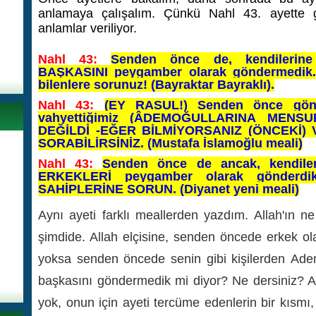
anlamaya çalışalım. Çünkü Nahl 43. ayette g
anlamlar veriliyor.
Nahl 43:
Senden önce de, kendilerine
BAŞKASINI peygamber olarak göndermedik. E
bilenlere sorunuz! (Bayraktar Bayraklı).
Nahl 43:
(EY RASUL!) Senden önce gönde
vahyettiğimiz (ÂDEMOĞULLARINA MEN
DEĞİLDİ -EĞER BİLMİYORSANIZ (ÖNCEKİ)
SORABİLİRSİNİZ. (Mustafa İslamoğlu meali)
Nahl 43:
Senden önce de ancak, kendiler
ERKEKLERİ peygamber olarak gönderdik
SAHİPLERİNE SORUN. (Diyanet yeni meali)
Aynı ayeti farklı meallerden yazdım. Allah'ın n
şimdide. Allah elçisine, senden öncede erkek ol
yoksa senden öncede senin gibi kişilerden Adem
başkasını göndermedik mi diyor? Ne dersiniz? Aye
yok, onun için ayeti tercüme edenlerin bir kısmı