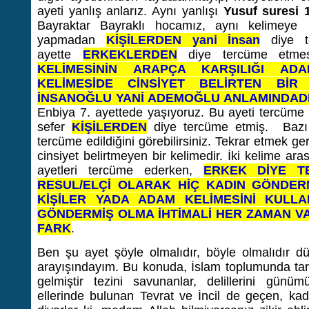
ayeti yanlış anlarız. Aynı yanlışı
Yusuf suresi 
Bayraktar Bayraklı hocamız, aynı kelimeye
yapmadan
KİŞİLERDEN yani İnsan
diye t
ayette
ERKEKLERDEN
diye tercüme etmes
KELİMESİNİN ARAPÇA KARŞILIĞI AD
KELİMESİDE CİNSİYET BELİRTEN BİR
İNSANOĞLU YANİ ADEMOĞLU ANLAMINDADI
Enbiya 7. ayettede yaşıyoruz. Bu ayeti tercüme
sefer
KİŞİLERDEN
diye tercüme etmiş. Bazı 
tercüme edildiğini görebilirsiniz. Tekrar etmek g
cinsiyet belirtmeyen bir kelimedir. İki kelime ar
ayetleri tercüme ederken,
ERKEK DİYE T
RESUL/ELÇİ OLARAK HİÇ KADIN GÖNDER
KİŞİLER YADA ADAM KELİMESİNİ KULL
GÖNDERMİŞ OLMA İHTİMALİ HER ZAMAN VA
FARK
.
Ben şu ayet şöyle olmalıdır, böyle olmalıdır d
arayışındayım. Bu konuda, İslam toplumunda tart
gelmiştir tezini savunanlar, delillerini günü
ellerinde bulunan Tevrat ve İncil de geçen, kad