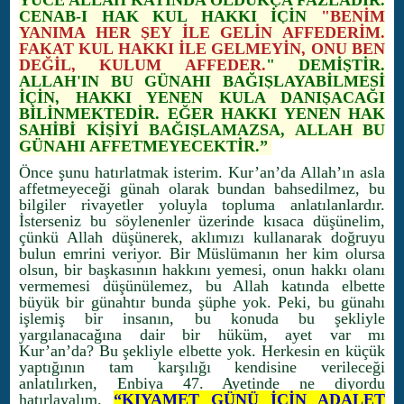
YÜCE ALLAH KATINDA OLDUKÇA FAZLADIR.
CENAB-I HAK KUL HAKKI İÇİN
"BENİM
YANIMA HER ŞEY İLE GELİN AFFEDERİM.
FAKAT KUL HAKKI İLE GELMEYİN, ONU BEN
DEĞİL, KULUM AFFEDER.
" DEMİŞTİR.
ALLAH'IN BU GÜNAHI BAĞIŞLAYABİLMESİ
İÇİN, HAKKI YENEN KULA DANIŞACAĞI
BİLİNMEKTEDİR. EĞER HAKKI YENEN HAK
SAHİBİ KİŞİYİ BAĞIŞLAMAZSA, ALLAH BU
GÜNAHI AFFETMEYECEKTİR.”
Önce şunu hatırlatmak isterim. Kur’an’da Allah’ın asla
affetmeyeceği günah olarak bundan bahsedilmez, bu
bilgiler rivayetler yoluyla topluma anlatılanlardır.
İsterseniz bu söylenenler üzerinde kısaca düşünelim,
çünkü Allah düşünerek, aklımızı kullanarak doğruyu
bulun emrini veriyor. Bir Müslümanın her kim olursa
olsun, bir başkasının hakkını yemesi, onun hakkı olanı
vermemesi düşünülemez, bu Allah katında elbette
büyük bir günahtır bunda şüphe yok. Peki, bu günahı
işlemiş bir insanın, bu konuda bu şekliyle
yargılanacağına dair bir hüküm, ayet var mı
Kur’an’da? Bu şekliyle elbette yok. Herkesin en küçük
yaptığının tam karşılığı kendisine verileceği
anlatılırken, Enbiya 47. Ayetinde ne diyordu
hatırlayalım.
“
KIYAMET GÜNÜ İÇİN ADALET