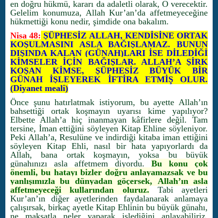
en doğru hükmü, kararı da adaletli olarak, O verecektir.
Gelelim konumuza, Allah Kur’an’da affetmeyeceğine
hükmettiği konu nedir, şimdide ona bakalım.
Nisa 48:
ŞÜPHESİZ ALLAH, KENDİSİNE ORTAK
KOŞULMASINI ASLA BAĞIŞLAMAZ. BUNUN
DIŞINDA KALAN (GÜNAH)LARI İSE DİLEDİĞİ
KİMSELER İÇİN BAĞIŞLAR. ALLAH’A ŞİRK
KOŞAN KİMSE, ŞÜPHESİZ BÜYÜK BİR
GÜNAH İŞLEYEREK İFTİRA ETMİŞ OLUR.
(Diyanet meali)
Önce şunu hatırlatmak istiyorum, bu ayette Allah’ın
bahsettiği ortak koşmayın uyarısı kime yapılıyor?
Elbette Allah’a hiç inanmayan kâfirlere değil. Tam
tersine, İman ettiğini söyleyen Kitap Ehline söyleniyor.
Peki Allah’a, Resulüne ve indirdiği kitaba iman ettiğini
söyleyen Kitap Ehli, nasıl bir hata yapıyorlardı da
Allah, bana ortak koşmayın, yoksa bu büyük
günahınızı asla affetmem diyordu.
Bu konu çok
önemli, bu hatayı bizler doğru anlayamazsak ve bu
yanlışımızla bu dünyadan göçersek, Allah’ın asla
affetmeyeceği kullarından oluruz.
Tabi ayetleri
Kur’an’ın diğer ayetlerinden faydalanarak anlamaya
çalışırsak, birkaç ayetle Kitap Ehlinin bu büyük günahı,
ne maksatla neler yaparak işlediğini anlayabiliriz.