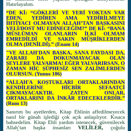
Hatırlayalım.
“DE Kİ: “GÖKLERİ VE YERİ YOKTAN VAR
EDEN, YEDİREN AMA YEDİRİLMEYE
İHTİYACI OLMAYAN ALLAH’TAN BAŞKASINI
VELİ/DOST MU EDİNECEĞİM?” DE Kİ: “BANA
MÜSLÜMAN OLANLARIN İLKİ OLMAM
EMREDİLDİ VE SAKIN MÜŞRİKLERDEN
OLMA (DENİLDİ).” (Enam 14)
"VE ALLAH'DAN BAŞKA, SANA FAYDASI DA,
ZARARI DA DOKUNMAYACAK OLAN
ŞEYLERE YALVARMA! EĞER YALVARIRSAN, O
ZAMAN HİÇ ŞÜPHESİZ SEN ZALİMLERDEN
OLURSUN. (Yunus 106)
“ALLAH'A KOŞTUKLARI ORTAKLARINDAN
KENDİLERİNE HİÇBİR ŞEFAATÇİ
ÇIKMAYACAKTIR. ZATEN ONLAR,
ORTAKLARINI DA İNKÂR EDECEKLERDİR.”
(Rum 13)
Sanırım bu ayetlerden, Kitap Ehlinin affedilmeyecek
nasıl bir günah işlediği çok açık anlaşılıyor. Kısaca
bahsedelim. Kitap Ehli yardım istenecek, güvenilecek
Allah’tan başka insanları
VELİLER,
çoğulu