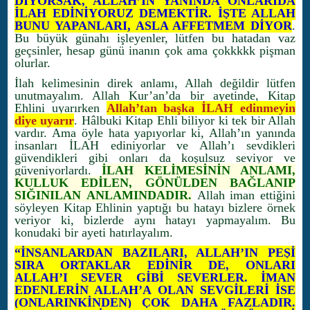
DİYORSAK, ALLAH’IN YANINDA ONLARIDA
İLAH EDİNİYORUZ DEMEKTİR. İŞTE ALLAH
BUNU YAPANLARI, ASLA AFFETMEM DİYOR
.
Bu büyük günahı işleyenler, lütfen bu hatadan vaz
geçsinler, hesap günü inanın çok ama çokkkkk pişman
olurlar.
İlah kelimesinin direk anlamı, Allah değildir lütfen
unutmayalım. Allah Kur’an’da bir ayetinde, Kitap
Ehlini uyarırken
Allah’tan başka İLAH edinmeyin
diye uyarır
. Hâlbuki Kitap Ehli biliyor ki tek bir Allah
vardır. Ama öyle hata yapıyorlar ki, Allah’ın yanında
insanları İLAH ediniyorlar ve Allah’ı sevdikleri
güvendikleri gibi onları da koşulsuz seviyor ve
güveniyorlardı.
İLAH KELİMESİNİN ANLAMI,
KULLUK EDİLEN, GÖNÜLDEN BAĞLANIP
SIĞINILAN ANLAMINDADIR.
Allah iman ettiğini
söyleyen Kitap Ehlinin yaptığı bu hatayı bizlere örnek
veriyor ki, bizlerde aynı hatayı yapmayalım. Bu
konudaki bir ayeti hatırlayalım.
“İNSANLARDAN BAZILARI, ALLAH’IN PEŞİ
SIRA ORTAKLAR EDİNİR DE, ONLARI
ALLAH’I SEVER GİBİ SEVERLER. İMAN
EDENLERİN ALLAH’A OLAN SEVGİLERİ İSE
(ONLARINKİNDEN) ÇOK DAHA FAZLADIR.