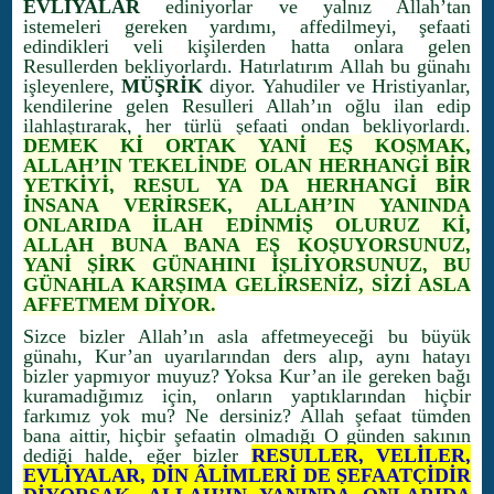
EVLİYALAR
ediniyorlar ve yalnız Allah’tan
istemeleri gereken yardımı, affedilmeyi, şefaati
edindikleri veli kişilerden hatta onlara gelen
Resullerden bekliyorlardı. Hatırlatırım Allah bu günahı
işleyenlere,
MÜŞRİK
diyor. Yahudiler ve Hristiyanlar,
kendilerine gelen Resulleri Allah’ın oğlu ilan edip
ilahlaştırarak, her türlü şefaati ondan bekliyorlardı.
DEMEK Kİ ORTAK YANİ EŞ KOŞMAK,
ALLAH’IN TEKELİNDE OLAN HERHANGİ BİR
YETKİYİ, RESUL YA DA HERHANGİ BİR
İNSANA VERİRSEK, ALLAH’IN YANINDA
ONLARIDA İLAH EDİNMİŞ OLURUZ Kİ,
ALLAH BUNA BANA EŞ KOŞUYORSUNUZ,
YANİ ŞİRK GÜNAHINI İŞLİYORSUNUZ, BU
GÜNAHLA KARŞIMA GELİRSENİZ, SİZİ ASLA
AFFETMEM DİYOR.
Sizce bizler Allah’ın asla affetmeyeceği bu büyük
günahı, Kur’an uyarılarından ders alıp, aynı hatayı
bizler yapmıyor muyuz? Yoksa Kur’an ile gereken bağı
kuramadığımız için, onların yaptıklarından hiçbir
farkımız yok mu? Ne dersiniz? Allah şefaat tümden
bana aittir, hiçbir şefaatin olmadığı O günden sakının
dediği halde, eğer bizler
RESULLER, VELİLER,
EVLİYALAR, DİN ÂLİMLERİ DE ŞEFAATÇİDİR