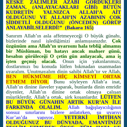
KEŞKE ZALİMLER AZABI GÖRDÜKLERİ
ZAMAN, (ANLAYACAKLARI GİBİ) BÜTÜN
KUDRETİN YALNIZCA ALLAH’A AİT
OLDUĞUNU VE ALLAH’IN AZABININ ÇOK
ŞİDDETLİ OLDUĞUNU (ÖNCEDEN) GÖRÜP
ANLAYABİLSELERDİ!” (Bakara 165)
Sanırım Allah’ın asla affetmeyeceği O büyük günahı,
bizlerinde nasıl işlediğimizi anlamışsınızdır.
Çok
üzgünüm ama Allah’ın uyarısını hala tebliğ almamış
bir Müslüman, bu hatayı ancak mahşer günü,
hesabın görüleceği O çetin gün anlayacak, ama iş
işten geçmiş olacak
. Onun için yakınlarımızı,
dostlarımızı bu konuda lütfen bıkmadan usanmadan
uyaralım. Unutmayalım dinin sahibi Allah’tır ve Allah,
BEN HÜKMÜME HİÇ KİMSEYİ ORTAK
ETMEM DİYOR
.
Bunu söyleyen Allah’a inat,
Allah’ın dinine ilaveler yaparak, bunlarda dinin emridir
diyenler, Allah’ın dinine ortak olmaya çalışan
müşriklerdir, Allah’a ortak, şirk koşanlardır.
LÜTFEN
BU BÜYÜK GÜNAHIN ARTIK KUR’AN İLE
FARKINDA OLALIM.
Allah bağışlayıcılığının
sonsuz sınırlarını bizlere anlatırken, şu uyarıyı
Kur’an’da yapıyor
.
YETERKİ İMTİHAN
OLDUĞUNUZ BU DÜNYADA, EMANTİNİZİ