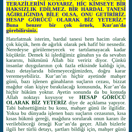
TERAZİLERİNİ KOYARIZ. HİÇ KİMSEYE BİR
HAKSIZLIK EDİLMEZ. BİR HARDAL TANESİ
AĞIRLIĞINDA BİLE OLSA, ONU GETİRİRİZ.
HESAP GÖRÜCÜ OLARAK BİZ YETERİZ.”
Buna benzer bir çok örnek, Kur'an'da
görebilirsiniz.
Hatırlatmak isterim, hardal tanesi hem hacim olarak
çok küçük, hem de ağırlık olarak pek hafif bir nesnedir.
Neredeyse görülemeyecek ve tartılamayacak kadar
küçüktür. Demek ki işlediğimiz günahın ya da sevabın
kararını, hükmünü Allah biz veririz diyor. Çünkü
insanlar duygularının çok fazla etkisinde kaldığı için,
bazı detaylarıda bilemeyeceğimizden, doğru karar
veremeyebiliriz. Kur’an’ın hiçbir ayetinde mahşer
günü, bazı işlenen günahların suçların cezası, bizzat
mağdur olan kişiye bırakılacağı konusunda, Kur’an’da
hiçbir hüküm yoktur. Ayetin sonunda da bu konuda
Allah noktayı koyuyor ve
HESAP GÖRÜCÜ
OLARAK BİZ YETERİZ
diye de açıklama yapıyor.
Tabi bahsettiğimiz bu konu, mahşer günü ile ilgilidir.
Yoksa bu dünyada işlenen bazı suçların cezasının, kısa
kısas hükmü gereği, mağdura sorularak onun kararı ile
verilebileceği örneği Kur’an’da geçer. Allah bizlerle
ilgili her türlü detayı, şartları bildiği için, mahşer günü