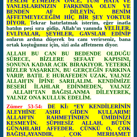
TESLİM ETMEDEN ÖNCE, TÜM HATA VE
YANLIŞLARINIZIN FARKINDA OLUN VE
BENDEN AF DİLEYİN, BENİM
AFFETMEYECEĞİM HİÇ BİR ŞEY YOKTUR
DİYOR.
Tekrar hatırlatmak isterim, eğer inatla
batılın peşi sıra gidip, Allah’ın yanında
VELİLER,
EVLİYALAR, ŞEYHLER, GAVSLAR EDİNİP
onların ardına düşerek bu canı verirseniz, bana
ortak koştuğunuz için, sizi asla affetmem diyor.
ALLAH BU CAN BU BEDENDE OLDUĞU
SÜRECE, BİZLERE ŞEFAAT KAPISINI,
SONUNA KADAR AÇIK BIRAKIYOR. YETERKİ
BİZLER YAŞARKEN, BU GERÇEĞİN FARKINA
VARIP, BATIL E HURAFEDEN UZAK, YALNIZ
ALLAH'IN İPİNE SARILALIM. KENDİMİZE
BEŞERİ İLAHLAR EDİNMEDEN, YALNIZ
ALLAH’TAN BAĞIŞLANMA DİLEYEREK,
YALNIZ ONA KULLUK EDELİM.
Zümer 53-54:
DE Kİ: “EY KENDİLERİNİN
ALEYHİNE AŞIRI GİDEN KULLARIM!
ALLAH’IN RAHMETİNDEN ÜMİDİNİZİ
KESMEYİN. ŞÜPHESİZ ALLAH, BÜTÜN
GÜNAHLARI AFFEDER. ÇÜNKÜ O, ÇOK
BAĞIŞLAYANDIR, ÇOK MERHAMET