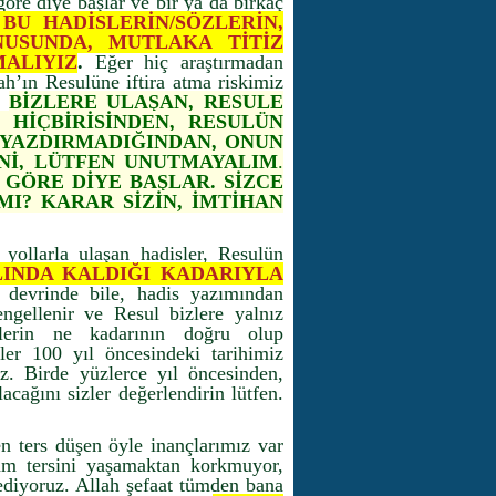
göre diye başlar ve bir ya da birkaç
BU HADİSLERİN/SÖZLERİN,
USUNDA, MUTLAKA TİTİZ
ALIYIZ
.
Eğer hiç araştırmadan
h’ın Resulüne iftira atma riskimiz
.
BİZLERE ULAŞAN, RESULE
 HİÇBİRİSİNDEN, RESULÜN
 YAZDIRMADIĞINDAN, ONUN
Nİ, LÜTFEN UNUTMAYALIM
.
 GÖRE DİYE BAŞLAR.
SİZCE
 MI? KARAR SİZİN, İMTİHAN
 yollarla ulaşan hadisler, Resulün
INDA KALDIĞI KADARIYLA
e devrinde bile, hadis yazımından
ngellenir ve Resul bizlere yalnız
ilerin ne kadarının doğru olup
er 100 yıl öncesindeki tarihimiz
z. Birde yüzlerce yıl öncesinden,
acağını sizler değerlendirin lütfen.
 ters düşen öyle inançlarımız var
tam tersini yaşamaktan korkmuyor,
ediyoruz. Allah şefaat tümden bana