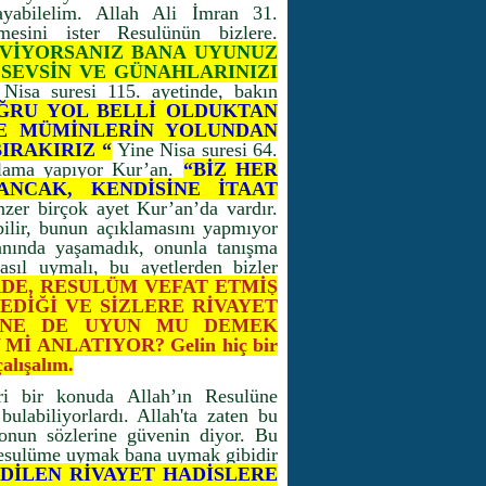
yabilelim. Allah Ali İmran 31.
mesini ister Resulünün bizlere.
EVİYORSANIZ BANA UYUNUZ
İ SEVSİN VE GÜNAHLARINIZI
Nisa suresi 115. ayetinde, bakın
OĞRU YOL BELLİ OLDUKTAN
VE MÜMİNLERİN YOLUNDAN
IRAKIRIZ “
Yine Nisa suresi 64.
ıklama yapıyor Kur’an.
“BİZ HER
NCAK, KENDİSİNE İTAAT
nzer birçok ayet Kur’an’da vardır.
abilir, bunun açıklamasını yapmıyor
nında yaşamadık, onunla tanışma
asıl uymalı, bu ayetlerden bizler
DE, RESULÜM VEFAT ETMİŞ
EDİĞİ VE SİZLERE RİVAYET
RİNE DE UYUN MU DEMEK
İ ANLATIYOR? Gelin hiç bir
alışalım.
ri bir konuda Allah’ın Resulüne
ulabiliyorlardı. Allah'ta zaten bu
onun sözlerine güvenin diyor. Bu
 Resulüme uymak bana uymak gibidir
DİLEN RİVAYET HADİSLERE