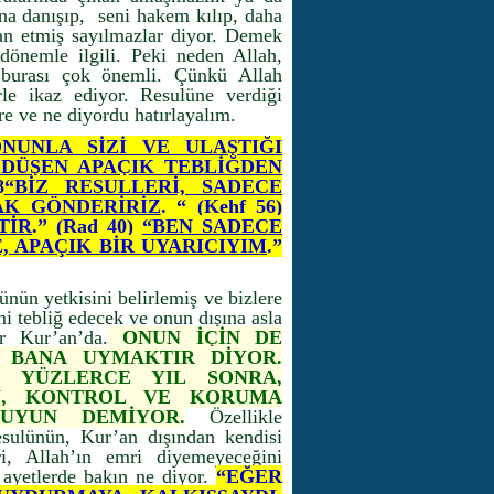
na danışıp, seni hakem kılıp, daha
an etmiş sayılmazlar diyor. Demek
dönemle ilgili. Peki neden Allah,
burası çok önemli. Çünkü Allah
rle ikaz ediyor. Resulüne verdiği
re ve ne diyordu hatırlayalım.
NUNLA SİZİ VE ULAŞTIĞI
 DÜŞEN APAÇIK TEBLİĞDEN
8
“BİZ RESULLERİ, SADECE
AK GÖNDERİRİZ
. “
(Kehf 56)
TİR
.”
(Rad 40)
“BEN SADECE
, APAÇIK BİR UYARICIYIM
.”
ünün yetkisini belirlemiş ve bizlere
i tebliğ edecek ve onun dışına asla
r Kur’an’da.
ONUN İÇİN DE
 BANA UYMAKTIR DİYOR.
N YÜZLERCE YIL SONRA,
EN, KONTROL VE KORUMA
 UYUN DEMİYOR.
Özellikle
esulünün, Kur’an dışından kendisi
ri, Allah’ın emri diyemeyeceğini
ayetlerde bakın ne diyor.
“EĞER