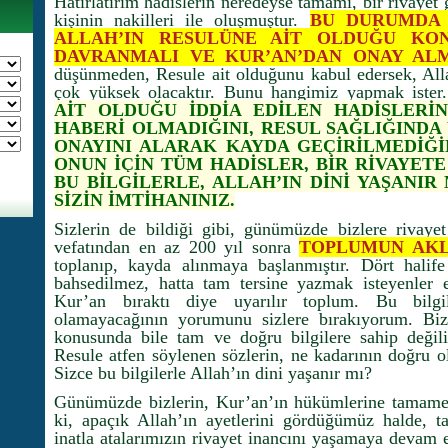
Hatırlatırım hadislerin neredeyse tamamı, bir rivayet 
kişinin nakilleri ile oluşmuştur.
BU DURUMDA 
ALLAH’IN RESULÜNE AİT OLDUĞU KON
DAVRANMALI VE KUR’AN’DAN ONAY ALM
düşünmeden, Resule ait olduğunu kabul edersek, Alla
çok yüksek olacaktır. Bunu hangimiz yapmak ister
AİT OLDUĞU İDDİA EDİLEN HADİSLERİN
HABERİ OLMADIĞINI, RESUL SAĞLIĞINDA
ONAYINI ALARAK KAYDA GEÇİRİLMEDİĞİ
ONUN İÇİN TÜM HADİSLER, BİR RİVAYETE
BU BİLGİLERLE, ALLAH’IN DİNİ YAŞANIR
SİZİN İMTİHANINIZ.
Sizlerin de bildiği gibi, günümüzde bizlere rivayet
vefatından en az 200 yıl sonra
TOPLUMUN AKL
toplanıp, kayda alınmaya başlanmıştır. Dört halif
bahsedilmez, hatta tam tersine yazmak isteyenler e
Kur’an bıraktı diye uyarılır toplum. Bu bilg
olamayacağının yorumunu sizlere bırakıyorum. Bizl
konusunda bile tam ve doğru bilgilere sahip değili
Resule atfen söylenen sözlerin, ne kadarının doğru ol
Sizce bu bilgilerle Allah’ın dini yaşanır mı?
Günümüzde bizlerin, Kur’an’ın hükümlerine tamamen
ki, apaçık Allah’ın ayetlerini gördüğümüz halde, 
inatla atalarımızın rivayet inancını yaşamaya devam 