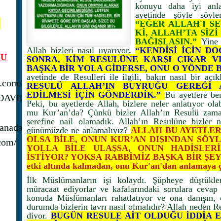
konuyu daha iyi anla
ayetinde şöyle söyle
N
“EĞER ALLAH'I S
Kİ, ALLAH’TA SİZ
BAĞIŞLASIN.”
Yine 
Allah bizleri nasıl uyarıyor
.
“KENDİSİ İÇİN D
U
SONRA, KİM RESULÜNE KARŞI ÇIKAR 
BAŞKA BİR YOLA GİDERSE, ONU O YÖNDE B
ayetinde de Resulleri ile ilgili, bakın nasıl bir aç
s.com/
RESULÜ ALLAH’IN BUYRUĞU GEREĞİ A
EDİLMESİ İÇİN GÖNDERDİK.”
Bu ayetlere be
_DAVET
Peki, bu ayetlerde Allah, bizlere neler anlatıyor ol
mu Kur’an’da? Çünkü bizler Allah’ın Resulü zama
şerefine nail olamadık. Allah’ın Resulüne bizler n
anadavet1/
günümüzde ne anlamalıyız?
ALLAH BU AYETLER
OLSA BİLE, ONUN KUR’AN DIŞINDAN SÖYL
com/
YOLLA BİLE ULAŞSA, ONUN HADİSLE
İSTİYOR? YOKSA RABBİMİZ BAŞKA BİR ŞEY M
etki altında kalmadan, onu Kur'an'dan anlamaya ç
İlk Müslümanların işi kolaydı. Şüpheye düştükle
müracaat ediyorlar ve kafalarındaki sorulara cevap b
konuda Müslümanları rahatlatıyor ve ona danışın, 
durumda bizlerin tavrı nasıl olmalıdır? Allah neden
diyor.
BUGÜN RESULE AİT OLDUĞU İDDİA E