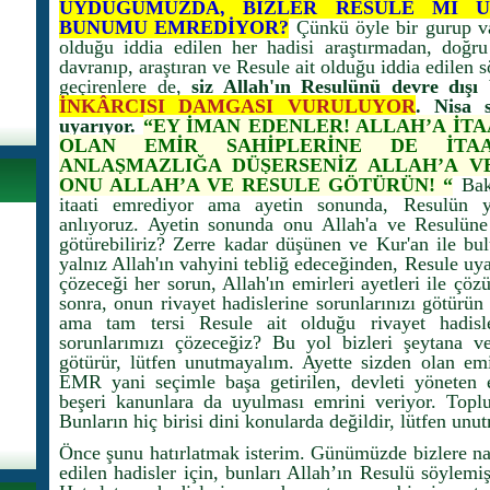
UYDUĞUMUZDA, BİZLER RESULE Mİ 
BUNUMU EMREDİYOR?
Çünkü öyle bir gurup v
olduğu iddia edilen her hadisi araştırmadan, doğru
davranıp, araştıran ve Resule ait olduğu iddia edilen 
geçirenlere de,
siz Allah'ın Resulünü devre dışı
İNKÂRCISI DAMGASI VURULUYOR
. Nisa s
uyarıyor.
“EY İMAN EDENLER! ALLAH’A İTA
OLAN EMİR SAHİPLERİNE DE İTA
ANLAŞMAZLIĞA DÜŞERSENİZ ALLAH’A V
ONU ALLAH’A VE RESULE GÖTÜRÜN! “
Bak
itaati emrediyor ama ayetin sonunda, Resulün y
anlıyoruz. Ayetin sonunda onu Allah'a ve Resulüne 
götürebiliriz? Zerre kadar düşünen ve Kur'an ile bu
yalnız Allah'ın vahyini tebliğ edeceğinden, Resule u
çözeceği her sorun, Allah'ın emirleri ayetleri ile çö
sonra, onun rivayet hadislerine sorunlarınızı götü
ama tam tersi Resule ait olduğu rivayet hadisl
sorunlarımızı çözeceğiz? Bu yol bizleri şeytana ve
götürür, lütfen unutmayalım. Ayette sizden olan em
EMR yani seçimle başa getirilen, devleti yöneten e
beşeri kanunlara da uyulması emrini veriyor. Topl
Bunların hiç birisi dini konularda değildir, lütfen un
Önce şunu hatırlatmak isterim. Günümüzde bizlere nak
edilen hadisler için, bunları Allah’ın Resulü söylemişt