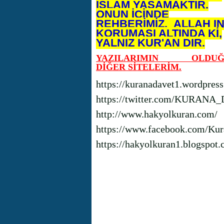
İSLAM YAŞAMAKTIR.
ONUN İÇİNDE
REHBERİMİZ, ALLAH I
KORUMASI ALTINDA Kİ,
YALNIZ KUR'AN DIR.
YAZILARIMIN OLDUĞ
DİĞER SİTELERİM.
https://kuranadavet1.wordpres
https://twitter.com/KURANA
http://www.hakyolkuran.com/
https://www.facebook.com/Kur
https://hakyolkuran1.blogspot.