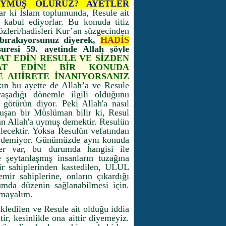
UYMUŞ OLURUZ? AYETLER
ar ki İslam toplumunda, Resule ait
 kabul ediyorlar. Bu konuda titiz
sözleri/hadisleri Kur’an süzgecinden
 bırakıyorsunuz diyerek,
HADİS
uresi 59. ayetinde Allah şöyle
AT EDİN RESULE VE SİZDEN
AT EDİN! BİR KONUDA
E AHİRETE İNANIYORSANIZ
ın bu ayette de Allah’a ve Resule
aşadığı dönemle ilgili olduğunu
götürün diyor. Peki Allah'a nasıl
luşan bir Müslüman bilir ki, Resul
yan Allah'a uymuş demektir. Resulün
zülecektir. Yoksa Resulün vefatından
rün demiyor. Günümüzde aynı konuda
er var, bu durumda hangisi ile
 şeytanlaşmış insanların tuzağına
ir sahiplerinden kastedilen, ULUL
mir sahiplerine, onların çıkardığı
umda düzenin sağlanabilmesi için.
utmayalım.
ledilen ve Resule ait olduğu iddia
ir, kesinlikle ona aittir diyemeyiz.