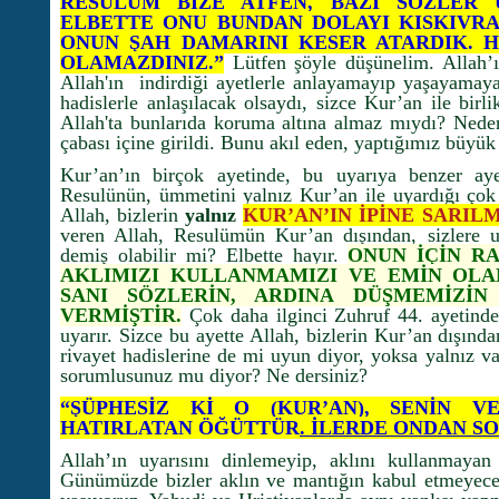
RESULÜM BİZE ATFEN, BAZI SÖZLER 
ELBETTE ONU BUNDAN DOLAYI KISKIVR
ONUN ŞAH DAMARINI KESER ATARDIK. H
OLAMAZDINIZ.”
Lütfen şöyle düşünelim. Allah’ı
Allah'ın indirdiği ayetlerle anlayamayıp yaşayamaya
hadislerle anlaşılacak olsaydı, sizce Kur’an ile birli
Allah'ta bunlarıda koruma altına almaz mıydı? Nede
çabası içine girildi. Bunu akıl eden, yaptığımız büyük 
Kur’an’ın birçok ayetinde, bu uyarıya benzer aye
Resulünün, ümmetini yalnız Kur’an ile uyardığı çok a
Allah, bizlerin
yalnız
KUR’AN’IN İPİNE SARIL
veren Allah, Resulümün Kur’an dışından, sizlere u
demiş olabilir mi? Elbette hayır.
ONUN İÇİN RA
AKLIMIZI KULLANMAMIZI VE EMİN OLA
SANI SÖZLERİN, ARDINA DÜŞMEMİZİN
VERMİŞTİR.
Çok daha ilginci Zuhruf 44. ayetinde
uyarır. Sizce bu ayette Allah, bizlerin Kur’an dışınd
rivayet hadislerine de mi uyun diyor, yoksa yalnız v
sorumlusunuz mu diyor? Ne dersiniz?
“ŞÜPHESİZ Kİ O (KUR’AN), SENİN V
HATIRLATAN ÖĞÜTTÜR
. İLERDE ONDAN S
Allah’ın uyarısını dinlemeyip, aklını kullanmayan
Günümüzde bizler aklın ve mantığın kabul etmeyeceği