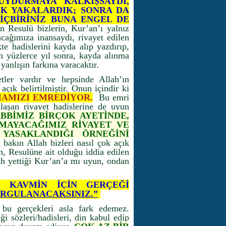
UYDURMAYA KALKIŞSAYDI,
AK YAKALARDIK; SONRA DA
İÇBİRİNİZ BUNA ENGEL DE
n Resulü bizlerin, Kur’an’ı yalnız
cağımıza inansaydı, rivayet edilen
kte hadislerini kayda alıp yazdırıp,
n yüzlerce yıl sonra, kayda alınma
yanlışın farkına varacaktır.
tler vardır ve hepsinde Allah’ın
çık belirtilmiştir. Onun içindir ki
MAMIZI EMREDİYOR.
Bu emri
laşan rivayet hadislerine de uyun
BBİMİZ BİRÇOK AYETİNDE,
MAYACAĞIMIZ RİVAYET VE
 YASAKLANDIĞI ÖRNEĞİNİ
 bakın Allah bizleri nasıl çok açık
an, Resulüne ait olduğu iddia edilen
ah yettiği Kur’an’a mı uyun, ondan
E KAVMİN İÇİN GERÇEĞİ
ORGULANACAKSINIZ.”
 bu gerçekleri asla fark edemez.
 sözleri/hadisleri, din kabul edip