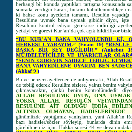
herhangi bir konuda yaptıkları tartışma konusunda sa
sonrada verdiğin kararı, hükmü kabullenmedikçe im
ki bahse konu ayetlerin tamamı, Resulün yaşadığı 
Resulüme uymak bana uymak gibidir diyor, işte 
Resulünü kontrol ediyor gerekirse indirdiği ayetle
yetkiyi ve görevi Kur’an’da çok açık bildiriliyor bizle
“BU KUR’AN BANA VAHYOLUNDU Kİ, O
HERKESİ UYARAYIM
.” (Enam 19)
“RESULE
BAŞKA BİR ŞEY DEĞİLDİR
.”
(Ankebut 1
MÜJDELEYİCİLER VE UYARICILAR OLAR
“SENİN GÖREVİN SADECE TEBLİĞ ETMEK
BANA VAHYEDİLENE UYARIM. BEN SADECE
(Ahkaf 9 )
Bu ve benzeri ayetlerden de anlıyoruz ki, Allah Resul
de tebliğ ederek Resulüm sizlere, yalnız benim vahyim
çıkmayacaktır, çünkü benim kontrolümdedir diyo
ALLAH RESULÜME UYUN, ONA UYMAK
YOKSA ALLAH, RESULÜN VEFATINDA
RESULÜNE AİT OLDUĞU İDDİA EDİL
ALTINDA OLMAYAN, HADİSLERİNEDE
günümüzde yaptığımız yanlışların, yani Allah’ın R
bazı hadisler/sözler söyleyip, bunlarda dinin em
görebilmemiz için, Hakka suresi 44 ve devamındaki 