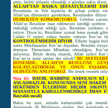
aittir, hiçbir şefaatin olmadığı o günden sakın diyor
ALLAH’TAN BAŞKA ŞEFAATÇİLERMİ EDİ
Resulünün ve Veli kişilerin de şefaat yetkisi var
Allah’tan dilememiz gerekirken, Resulünden diliyor
DEMEKTEN KORKMUYORUZ
.
Gelelim yazımı
Allah’ın Resulüne itaat edilmesini istediği ayetlere
indirdiği vahyini tebliği için, Resulüne yardımcı 
istiyor. Diyor ki, Resulüme uymak bana uymak gibid
Çünkü O sizleri yalnız benim vahyim Kur’an il
KONTROLÜMDEDİR DİYOR
. Elbette bugün bizl
sonra Müslümanlar Kur’an dışından, Resulün rivayet
demiyor. Demesinin Mümkün olmadığını, Kur’an
anlıyoruz. Böyle demiş olsaydı, Allah sizleri Kur
Kur’an’ın ipine sarılın der miydi?
BU AYETLERİ
DÖNEMDE, ALLAH’IN RESULÜNE GÜV
KOLAYLAŞTIRMAK VE ONUN YAŞADIĞ
OLDUĞUNU ANLIYORUZ
. Bir örnek vermek isti
Nisa 65:
HAYIR, RABBİNE ANDOLSUN Kİ 
ANLAŞMAZLIK KONUSUNDA SENİ HAKEM K
HÜKÜMDEN İÇLERİNDE HİÇBİR SIKINT
MANASIYLA KABULLENMEDİKÇE İMAN ETM
Bayraklı meali)
Bakın bu ayet, aslında kafamızdaki çok önemli
döneminde ilk Müslüman olanlar, dini konularda ar