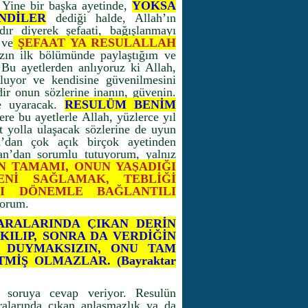
. Yine bir başka ayetinde,
YOKSA
NDİLER
dediği halde, Allah’ın
dır diyerek şefaati, bağışlanmayı
 ve
ŞEFAAT YA RESULALLAH
zın ilk bölümünde paylaştığım ve
. Bu ayetlerden anlıyoruz ki Allah,
oluyor ve kendisine güvenilmesini
ir onun sözlerine inanın, güvenin.
e uyaracak.
RESULÜM BENİM
ere bu ayetlerle Allah, yüzlerce yıl
 yolla ulaşacak sözlerine de uyun
’dan çok açık birçok ayetinden
’an’dan sorumlu tutuyorum, yalnız
N TAMAMI, ONUN YAŞADIĞI
ENİ SAĞLAMAK, TEBLİĞİ
I DÖNEMLE BAĞLANTILI
yorum.
ARALARINDA ÇIKAN DERİN
ILIP, SONRA DA VERDİĞİN
I DUYMAKSIZIN, ONU TAM
İŞ OLMAZLAR. (Bayraktar
 soruya cevap veriyor. Resulün
alarında çıkan anlaşmazlık ya da