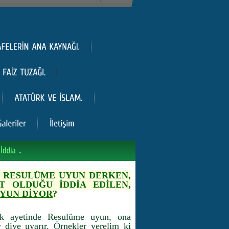
A RESULÜME UYUN DERKEN,
İT OLDUĞU İDDİA EDİLEN,
UYUN DİYOR
?
ok ayetinde Resulüme uyun, ona
diye uyarır. Örnekler verelim ki