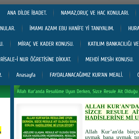
ALLAH KUR'AN’D
SİZCE RESULE A
HADİSLERİNE Mİ 
,
Allah Kur’an'da birç
uymak bana uymak tır 