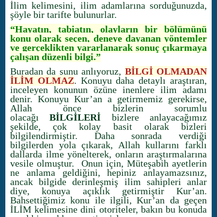
İlim kelimesini, ilim adamlarına sorduğunuzda,
şöyle bir tarifte bulunurlar.
“Hayatın, tabiatın, olayların bir bölümünü
konu olarak seçen, deneye dayanan yöntemler
ve gerçeklikten yararlanarak sonuç çıkarmaya
çalışan düzenli bilgi.”
Buradan da şunu anlıyoruz,
BİLGİ OLMADAN
İLİM OLMAZ
. Konuyu daha detaylı araştıran,
inceleyen konunun özüne inenlere ilim adamı
denir. Konuyu Kur’an a getirmemiz gerekirse,
Allah önce bizlerin sorumlu
olacağı
BİLGİLERİ
bizlere anlayacağımız
şekilde, çok kolay basit olarak bizleri
bilgilendirmiştir. Daha sonrada verdiği
bilgilerden yola çıkarak, Allah kullarını farklı
dallarda ilme yönelterek, onların araştırmalarına
vesile olmuştur. Onun için, Müteşabih ayetlerin
ne anlama geldiğini, hepiniz anlayamazsınız,
ancak bilgide derinleşmiş ilim sahipleri anlar
diye, konuya açıklık getirmiştir Kur’an.
Bahsettiğimiz konu ile ilgili, Kur’an da geçen
İLİM kelimesine dini otoriteler, bakın bu konuda