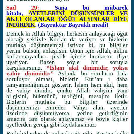
Sad 29:
Sana bu mübarek
kitabı,
AYETLERİNİ DÜŞÜNSÜNLER VE
AKLI OLANLAR ÖĞÜT ALSINLAR DİYE
İNDİRDİK
. (Bayraktar Bayraklı meali)
Demek ki Allah bilgiyi, herkesin anlayacağı öğüt
alacağı şekliyle Kur’an da veriyor ve bizlerin
mutlaka düşünmemizi istiyor ki, bu bilgiler
yerini bulsun, anlaşılsın. Onun için Allah, aklını
kullanmayanları, pislik içinde bırakırım diye
uyarıyor. Bazen şöyle bir soruyla
karşılaşırsınız.
“İslam akıl dinimidir, yoksa
vahiy dinimidir.”
Aslında bu soruların hala
soruluyor olması, bizlerin Kur’an ı daha
tanıyamadığımızı gösterir. İslam hem akıl, hem
de vahiy dinidir, çünkü Allah vahyini yani
bilgisini, hükmünü, tebliğini, mesajını iletir.
Bizlerin mutlaka bu bilgiler üzerinde
düşünmemizi emreder. Vahyi alan, ayetler
üzerinde düşünmüyorsa, yerine getirdiğinin
amacını tam olarak anlayamaz ve böyle kişiler
ayetlerden gereği gibi faydalanamaz.
Bu bilgilerden de anlaşılacağı gibi, Kur’an belki