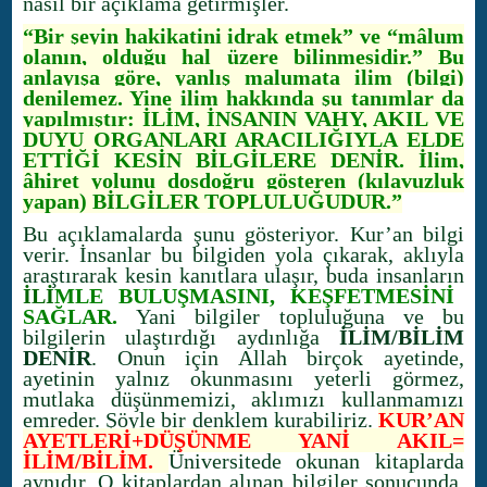
nasıl bir açıklama getirmişler.
“Bir şeyin hakikatini idrak etmek” ve “mâlum
olanın, olduğu hal üzere bilinmesidir.” Bu
anlayışa göre, yanlış malumata ilim (bilgi)
denilemez. Yine ilim hakkında şu tanımlar da
yapılmıştır: İLİM, İNSANIN VAHY, AKIL VE
DUYU ORGANLARI ARACILIĞIYLA ELDE
ETTİĞİ KESİN BİLGİLERE DENİR. İlim,
âhiret yolunu dosdoğru gösteren (kılavuzluk
yapan) BİLGİLER TOPLULUĞUDUR.”
Bu açıklamalarda şunu gösteriyor. Kur’an bilgi
verir. İnsanlar bu bilgiden yola çıkarak, aklıyla
araştırarak kesin kanıtlara ulaşır, buda insanların
İ
L
İ
MLE BULUŞMASINI, KEŞFETMESİNİ
SAĞLAR.
Yani bilgiler topluluğuna ve bu
bilgilerin ulaştırdığı aydınlığa
İLİM/BİLİM
DENİR
. Onun için Allah birçok ayetinde,
ayetinin yalnız okunmasını yeterli görmez,
mutlaka düşünmemizi, aklımızı kullanmamızı
emreder. Şöyle bir denklem kurabiliriz.
KUR’AN
AYETLERİ+DÜŞÜNME YANİ AKIL=
İLİM/BİLİM.
Üniversitede okunan kitaplarda
aynıdır. O kitaplardan alınan bilgiler sonucunda,