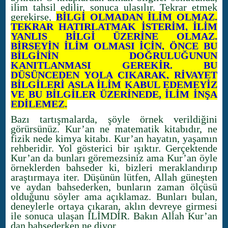
ilim tahsil edilir, sonuca ulaşılır. Tekrar etmek
gerekirse,
BİLGİ OLMADAN İLİM OLMAZ.
TEKRAR HATIRLATMAK İSTERİM, İLİM
YANLIŞ BİLGİ ÜZERİNE OLMAZ.
BİRŞEYİN İLİM OLMASI İÇİN, ÖNCE BU
BİLGİNİN DOĞRULUĞUNUN
KANITLANMASI GEREKİR. BU
DÜŞÜNCEDEN YOLA ÇIKARAK, RİVAYET
BİLGİLERİ ASLA İLİM KABUL EDEMEYİZ
VE BU BİLGİLER ÜZERİNEDE, İLİM İNŞA
EDİLEMEZ.
Bazı tartışmalarda, şöyle örnek verildiğini
görürsünüz. Kur’an ne matematik kitabıdır, ne
fizik nede kimya kitabı. Kur’an hayatın, yaşamın
rehberidir. Yol gösterici bir ışıktır. Gerçektende
Kur’an da bunları göremezsiniz ama Kur’an öyle
örneklerden bahseder ki, bizleri meraklandırıp
araştırmaya iter. Düşünün lütfen, Allah güneşten
ve aydan bahsederken, bunların zaman ölçüsü
olduğunu söyler ama açıklamaz. Bunları bulan,
deneylerle ortaya çıkaran, aklın devreye girmesi
ile sonuca ulaşan İLİMDİR. Bakın Allah Kur’an
dan bahsederken ne diyor.