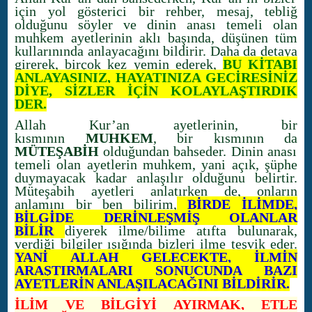
için yol gösterici bir rehber, mesaj, tebliğ
olduğunu söyler ve dinin anası temeli olan
muhkem ayetlerinin aklı başında, düşünen tüm
kullarınında anlayacağını bildirir. Daha da detaya
girerek, birçok kez yemin ederek,
BU KİTABI
ANLAYASINIZ, HAYATINIZA GEÇİRESİNİZ
DİYE, SİZLER İÇİN KOLAYLAŞTIRDIK
DER.
Allah Kur’an ayetlerinin, bir
kısmının
MUHKEM
, bir kısmının da
MÜTEŞABİH
olduğundan bahseder. Dinin anası
temeli olan ayetlerin muhkem, yani açık, şüphe
duymayacak kadar anlaşılır olduğunu belirtir.
Müteşabih ayetleri anlatırken de, onların
anlamını bir ben bilirim,
BİRDE İLİMDE,
BİLGİDE DERİNLEŞMİŞ OLANLAR
BİLİR
diyerek ilme/bilime atıfta bulunarak,
verdiği bilgiler ışığında bizleri ilme teşvik eder.
YANİ ALLAH GELECEKTE, İLMİN
ARAŞTIRMALARI SONUCUNDA BAZI
AYETLERİN ANLAŞILACAĞINI BİLDİRİR.
İLİM VE BİLGİYİ AYIRMAK, ETLE