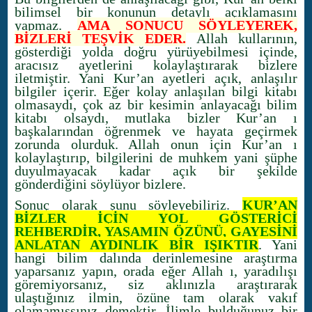
bilimsel bir konunun detaylı açıklamasını
yapmaz.
AMA SONUCU SÖYLEYEREK,
BİZLERİ TEŞVİK EDER.
Allah kullarının,
gösterdiği yolda doğru yürüyebilmesi içinde,
aracısız ayetlerini kolaylaştırarak bizlere
iletmiştir. Yani Kur’an ayetleri açık, anlaşılır
bilgiler içerir. Eğer kolay anlaşılan bilgi kitabı
olmasaydı, çok az bir kesimin anlayacağı bilim
kitabı olsaydı, mutlaka bizler Kur’an ı
başkalarından öğrenmek ve hayata geçirmek
zorunda olurduk. Allah onun için Kur’an ı
kolaylaştırıp, bilgilerini de muhkem yani şüphe
duyulmayacak kadar açık bir şekilde
gönderdiğini söylüyor bizlere.
Sonuç olarak şunu söyleyebiliriz.
KUR’AN
BİZLER İÇİN YOL GÖSTERİCİ
REHBERDİR, YAŞAMIN ÖZÜNÜ, GAYESİNİ
ANLATAN AYDINLIK BİR IŞIKTIR
. Yani
hangi bilim dalında derinlemesine araştırma
yaparsanız yapın, orada eğer Allah ı, yaradılışı
göremiyorsanız, siz aklınızla araştırarak
ulaştığınız ilmin, özüne tam olarak vakıf
olamamışsınız demektir. İlimle bulduğunuz bir