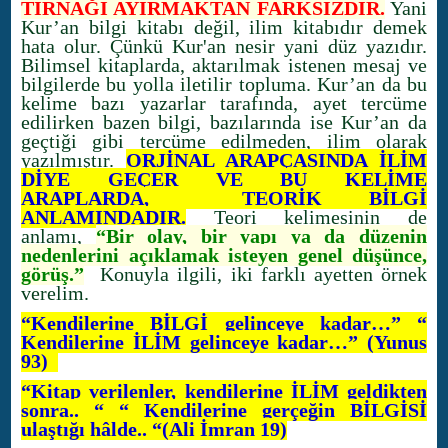
TIRNAĞI AYIRMAKTAN FARKSIZDIR.
Yani
Kur’an bilgi kitabı değil, ilim kitabıdır demek
hata olur. Çünkü Kur'an nesir yani düz yazıdır.
Bilimsel kitaplarda, aktarılmak istenen mesaj ve
bilgilerde bu yolla iletilir topluma. Kur’an da bu
kelime bazı yazarlar tarafında, ayet tercüme
edilirken bazen bilgi, bazılarında ise Kur’an da
geçtiği gibi tercüme edilmeden, ilim olarak
yazılmıştır.
ORJİNAL ARAPÇASINDA İLİM
DİYE GEÇER VE BU KELİME
ARAPLARDA, TEORİK BİLGİ
ANLAMINDADIR.
Teori kelimesinin de
anlamı,
“Bir olay, bir yapı ya da düzenin
nedenlerini açıklamak isteyen genel düşünce,
görüş.”
Konuyla ilgili, iki farklı ayetten örnek
verelim.
“Kendilerine BİLGİ gelinceye kadar…” “
Kendilerine İLİM gelinceye kadar…” (Yunus
93)
“Kitap verilenler, kendilerine İLİM geldikten
sonra.. “ “ Kendilerine gerçeğin BİLGİSİ
ulaştığı hâlde.. “(Ali İmran 19)